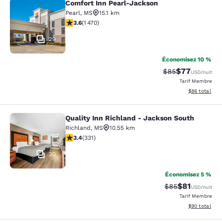
Comfort Inn Pearl-Jackson
Comfort Inn Pearl-Jackson
Pearl
,
MS
15.1 km
3.64 étoiles. Bien. 1470 commentaires
3.6
(
1 470
)
29
Économisez 10 %
$77
Tarif barré :
Tarif réduit :
$85
USD
/nuit
Tarif Membre
Afficher les d
$86
total
Quality Inn Richland - Jackson South
Quality Inn Richland - Jackson Sou
Richland
,
MS
10.55 km
3.4 étoiles. Bien. 331 commentaires
3.4
(
331
)
30
Économisez 5 %
$81
Tarif barré :
Tarif réduit :
$85
USD
/nuit
Tarif Membre
Afficher les d
$90
total