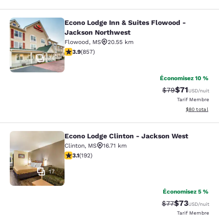
Econo Lodge Inn & Suites Flowood -
Econo Lodge Inn & Suites Flowood 
Jackson Northwest
Flowood
,
MS
20.55 km
3.94 étoiles. Bien. 857 commentaires
3.9
(
857
)
34
Économisez 10 %
$71
Tarif barré :
Tarif réduit :
$79
USD
/nuit
Tarif Membre
Afficher les d
$80
total
Econo Lodge Clinton - Jackson West
Econo Lodge Clinton - Jackson Wes
Clinton
,
MS
16.71 km
3.14 étoiles. Bien. 192 commentaires
3.1
(
192
)
17
Économisez 5 %
$73
Tarif barré :
Tarif réduit :
$77
USD
/nuit
Tarif Membre