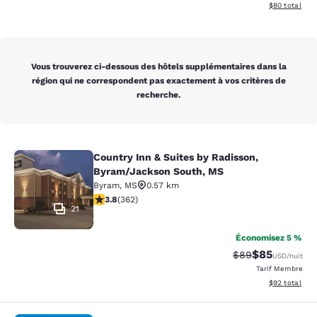
Afficher les d
$80
total
Vous trouverez ci-dessous des hôtels supplémentaires dans la
région qui ne correspondent pas exactement à vos critères de
recherche.
Country Inn & Suites by Radisson,
Country Inn & Suites by Radisson, 
Byram/Jackson South, MS
Byram
,
MS
0.57 km
3.76 étoiles. Bien. 362 commentaires
3.8
(
362
)
21
Économisez 5 %
$85
Tarif barré :
Tarif réduit :
$89
USD
/nuit
Tarif Membre
Afficher les d
$92
total