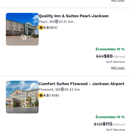
Quality Inn & Suites Pearl-Jackson
Quality Inn & Suites Pearl-Jackson
Pearl
,
MS
20.21 km
4.02 étoiles. Très Bien. 862 commentaires
4.0
(
862
)
40
Économisez 10 %
$80
Tarif barré :
Tarif réduit :
$89
USD
/nuit
Tarif Membre
Afficher les d
$90
total
Comfort Suites Flowood - Jackson Airport
Comfort Suites Flowood - Jackson A
Flowood
,
MS
25.43 km
4.49 étoiles. Excellent. 1606 commentaires
4.5
(
1 606
)
35
Économisez 10 %
$112
Tarif barré :
Tarif réduit :
$125
USD
/nuit
Tarif Membre