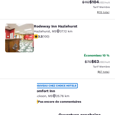
$104
Tarif barré :
Tarif réduit :
$110
USD
/nuit
Tarif Membre
Afficher les d
$115
total
Rodeway Inn Hazlehurst
Rodeway Inn Hazlehurst
Hazlehurst
,
MS
37.12 km
3.17 étoiles. Bien. 100 commentaires
3.2
(
100
)
17
Économisez 10 %
$63
Tarif barré :
Tarif réduit :
$70
USD
/nuit
Tarif Membre
Afficher les d
$67
total
Comfort Inn
NOUVEAU CHEZ CHOICE HOTELS
Comfort Inn
Jackson
,
MS
25.76 km
Pas encore de commentaires
La
Pas encore de commentaires
2
protection
Ouverture prochaine