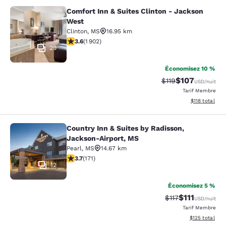
Comfort Inn & Suites Clinton - Jackson
Comfort Inn & Suites Clinton - Jac
West
Clinton
,
MS
16.95 km
3.58 étoiles. Bien. 1902 commentaires
3.6
(
1 902
)
29
Économisez 10 %
$107
Tarif barré :
Tarif réduit :
$119
USD
/nuit
Tarif Membre
Afficher les d
$118
total
Country Inn & Suites by Radisson,
Country Inn & Suites by Radisson, 
Jackson-Airport, MS
Pearl
,
MS
14.67 km
3.68 étoiles. Bien. 171 commentaires
3.7
(
171
)
12
Économisez 5 %
$111
Tarif barré :
Tarif réduit :
$117
USD
/nuit
Tarif Membre
Afficher les dé
$125
total