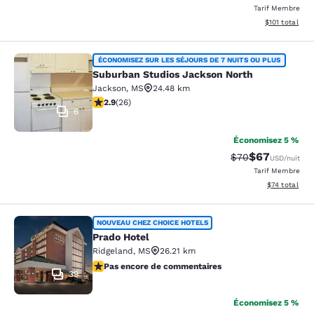
Tarif Membre
Afficher les d
$101
total
Suburban Studios Jackson North
ÉCONOMISEZ SUR LES SÉJOURS DE 7 NUITS OU PLUS
Suburban Studios Jackson North
Jackson
,
MS
24.48 km
2.85 étoiles. Moyen. 26 commentaires
2.9
(
26
)
6
Économisez 5 %
$67
Tarif barré :
Tarif réduit :
$70
USD
/nuit
Tarif Membre
Afficher les d
$74
total
Prado Hotel
NOUVEAU CHEZ CHOICE HOTELS
Prado Hotel
Ridgeland
,
MS
26.21 km
Pas encore de commentaires
Pas encore de commentaires
39
Économisez 5 %