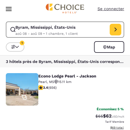
Chargement terminé
Sauter à Contenu Principal
Se connecter
Byram, Mississippi, États-Unis
Modifier la recherche pour Byram, Mississippi, États-Unis. Date d’arri
aoû 08 - aoû 09
•
1 chambre, 1 client
1
Map
Triez et filtrez
1 filtre sélectionné
3 hôtels près de Byram, Mississippi, États-Unis correspondent à vos filtres
Econo Lodge Pearl - Jackson
Econo Lodge Pearl - Jackson
Pearl
,
MS
15.11 km
3.36 étoiles. Bien. 656 commentaires
3.4
(
656
)
31
Économisez 5 %
$62
Tarif barré :
Tarif réduit :
$65
USD
/nuit
Tarif Membre
Afficher les d
$69
total