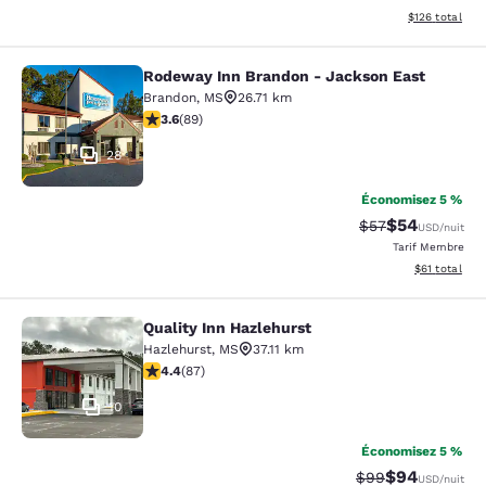
Afficher les dé
$126
total
Rodeway Inn Brandon - Jackson East
Rodeway Inn Brandon - Jackson Ea
Brandon
,
MS
26.71 km
3.56 étoiles. Bien. 89 commentaires
3.6
(
89
)
28
Économisez 5 %
$54
Tarif barré :
Tarif réduit :
$57
USD
/nuit
Tarif Membre
Afficher les d
$61
total
Quality Inn Hazlehurst
Quality Inn Hazlehurst
Hazlehurst
,
MS
37.11 km
4.4 étoiles. Excellent. 87 commentaires
4.4
(
87
)
10
Économisez 5 %
$94
Tarif barré :
Tarif réduit :
$99
USD
/nuit