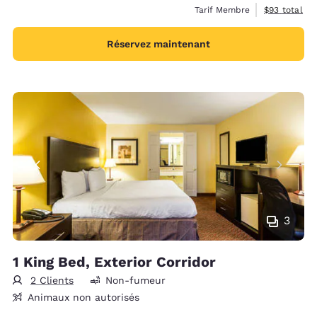
Afficher les 
Tarif Membre
$93
total
Réservez maintenant
3
1 King Bed, Exterior Corridor
2 Clients
Non-fumeur
Animaux non autorisés