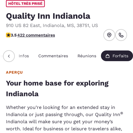
HÔTEL TRÈS PRISÉ
Quality Inn Indianola
910 US 82 East
,
Indianola
,
MS
,
38751
,
US
3.53 étoiles. Bien.
3.5
422 commentaires
erçu
Infos
Commentaires
Réunions
Forfaits
APERÇU
Your home base for exploring
Indianola
Whether you’re looking for an extended stay in
®
Indianola or just passing through, our Quality Inn
Indianola will make sure you get your money’s
worth. Ideal for business or leisure travelers alike,