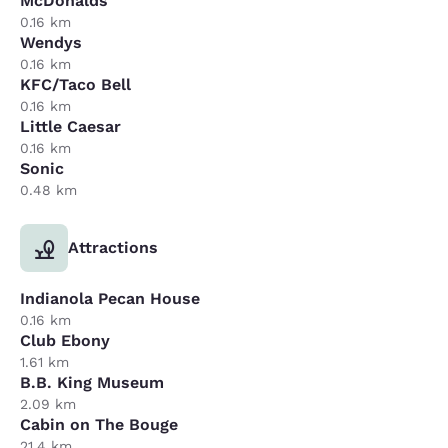
McDonalds
0.16 km
Wendys
0.16 km
KFC/Taco Bell
0.16 km
Little Caesar
0.16 km
Sonic
0.48 km
Attractions
Indianola Pecan House
0.16 km
Club Ebony
1.61 km
B.B. King Museum
2.09 km
Cabin on The Bouge
21.4 km