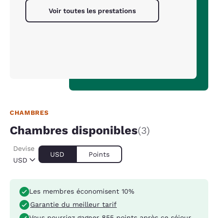
Voir toutes les prestations
CHAMBRES
Chambres disponibles
(3)
Devise
USD
Points
USD
Les membres économisent 10%
Garantie du meilleur tarif
Vous pourriez gagner
855 points
après ce séjour