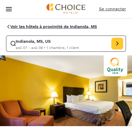
Chargement terminé
Sauter à Contenu Principal
Se connecter
Voir les hôtels à proximité de Indianola, MS
Indianola, MS, US
Modifier la recherche pour Indianola, MS, US. Date d’arrivée aoû 07, D
aoû 07 - aoû 08
•
1 chambre, 1 client