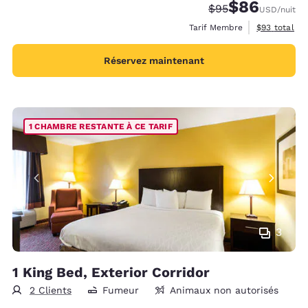
$86
Tarif barré :
Tarif réduit :
$95
USD
/nuit
Afficher les 
Tarif Membre
$93
total
Réservez maintenant
1 CHAMBRE RESTANTE À CE TARIF
3
1 King Bed, Exterior Corridor
2 Clients
Fumeur
Animaux non autorisés