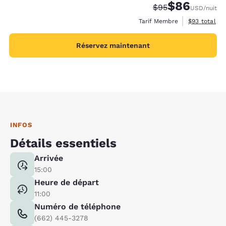
$86
Tarif barré :
Tarif réduit :
$95
USD
/nuit
Afficher les 
Tarif Membre
$93
total
Réservez maintenant
INFOS
Détails essentiels
Arrivée
15:00
Heure de départ
11:00
Numéro de téléphone
(662) 445-3278