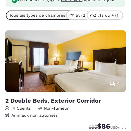
Tous les types de chambres (3)
1 lit (2)
2 lits ou + (1)
4
2 Double Beds, Exterior Corridor
4 Clients
Non-fumeur
Animaux non autorisés
$86
Tarif barré :
Tarif réduit :
$95
USD
/nuit