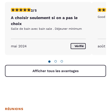
2 étoiles. Moyen. 1 commentaire
4 étoiles
2/5
Good hot
A choisir seulement si on a pas le
choix
Salle de bain avec bain sale . Déjeuner minimum
mai 2024
août 2
Vérifié
●
○
○
Afficher tous les avantages
RÉUNIONS