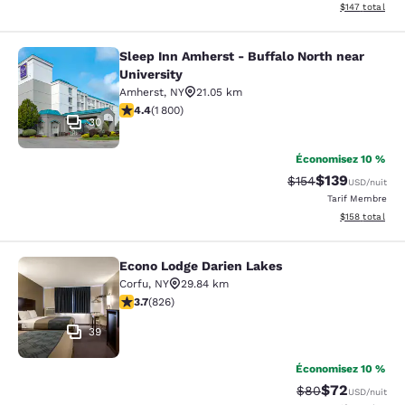
Afficher les dé
$147
total
Sleep Inn Amherst - Buffalo North near
Sleep Inn Amherst - Buffalo North n
University
Amherst
,
NY
21.05 km
4.38 étoiles. Excellent. 1800 commentaires
4.4
(
1 800
)
30
Économisez 10 %
$139
Tarif barré :
Tarif réduit :
$154
USD
/nuit
Tarif Membre
Afficher les dé
$158
total
Econo Lodge Darien Lakes
Econo Lodge Darien Lakes
Corfu
,
NY
29.84 km
3.69 étoiles. Bien. 826 commentaires
3.7
(
826
)
39
Économisez 10 %
$72
Tarif barré :
Tarif réduit :
$80
USD
/nuit