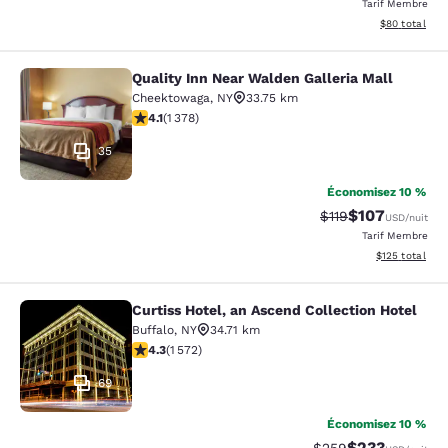
Tarif Membre
Afficher les d
$80
total
Quality Inn Near Walden Galleria Mall
Quality Inn Near Walden Galleria Ma
Cheektowaga
,
NY
33.75 km
4.12 étoiles. Très Bien. 1378 commentaires
4.1
(
1 378
)
35
Économisez 10 %
$107
Tarif barré :
Tarif réduit :
$119
USD
/nuit
Tarif Membre
Afficher les dé
$125
total
Curtiss Hotel, an Ascend Collection Hotel
Curtiss Hotel, an Ascend Collection
Buffalo
,
NY
34.71 km
4.32 étoiles. Excellent. 1572 commentaires
4.3
(
1 572
)
69
Économisez 10 %
$233
Tarif barré :
Tarif réduit :