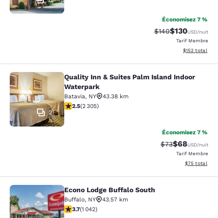
Économisez 7 %
$130
Tarif barré :
Tarif réduit :
$140
USD
/nuit
Tarif Membre
Afficher les dé
$152
total
Quality Inn & Suites Palm Island Indoor
Quality Inn & Suites Palm Island In
Waterpark
Batavia
,
NY
43.38 km
2.52 étoiles. Moyen. 2305 commentaires
2.5
(
2 305
)
21
Économisez 7 %
$68
Tarif barré :
Tarif réduit :
$73
USD
/nuit
Tarif Membre
Afficher les d
$75
total
Econo Lodge Buffalo South
Econo Lodge Buffalo South
Buffalo
,
NY
43.57 km
3.66 étoiles. Bien. 1042 commentaires
3.7
(
1 042
)