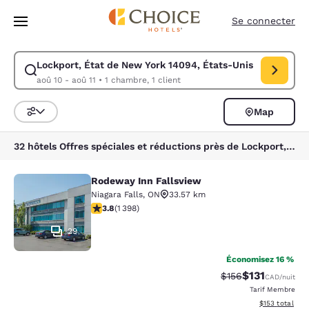
Chargement terminé
Sauter à Contenu Principal
Se connecter
Lockport, État de New York 14094, États-Unis
Modifier la recherche pour Lockport, État de New York 14094, États-Uni
aoû 10 - aoû 11
•
1 chambre, 1 client
Map
Triez et filtrez
32 hôtels Offres spéciales et réductions près de Lockport, État de New York 14094, États-Unis
Rodeway Inn Fallsview
Rodeway Inn Fallsview
Niagara Falls
,
ON
33.57 km
3.84 étoiles. Bien. 1398 commentaires
3.8
(
1 398
)
29
Économisez 16 %
$131
Tarif barré :
Tarif réduit :
$156
CAD
/nuit
Tarif Membre
Afficher les dé
$153
total