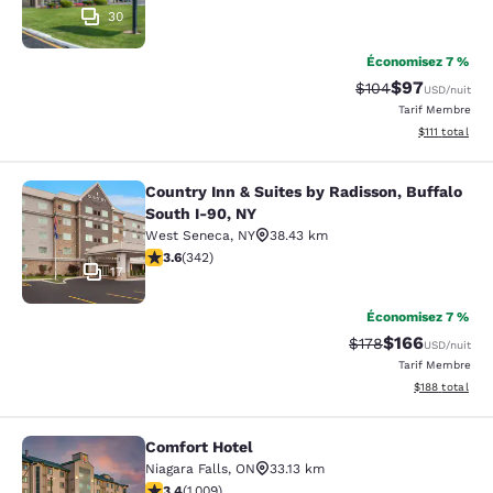
30
Économisez 7 %
$97
Tarif barré :
Tarif réduit :
$104
USD
/nuit
Tarif Membre
Afficher les d
$111
total
Country Inn & Suites by Radisson, Buffalo
Country Inn & Suites by Radisson, B
South I-90, NY
West Seneca
,
NY
38.43 km
3.64 étoiles. Bien. 342 commentaires
3.6
(
342
)
17
Économisez 7 %
$166
Tarif barré :
Tarif réduit :
$178
USD
/nuit
Tarif Membre
Afficher les dé
$188
total
Comfort Hotel
Comfort Hotel
Niagara Falls
,
ON
33.13 km
3.4 étoiles. Bien. 1009 commentaires
3.4
(
1 009
)