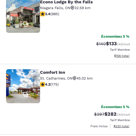
Econo Lodge By the Falls
Econo Lodge By the Falls
Niagara Falls
,
ON
32.59 km
3.37 étoiles. Bien. 985 commentaires
3.4
(
985
)
17
Économisez 5 %
$133
Tarif barré :
Tarif réduit :
$140
CAD
/nuit
Tarif Membre
Afficher les dé
$156
total
Comfort Inn
Comfort Inn
St. Catharines
,
ON
45.02 km
4.22 étoiles. Excellent. 175 commentaires
4.2
(
175
)
16
Économisez 5 %
$282
Tarif barré :
Tarif réduit :
$297
CAD
/nuit
Tarif Membre
Afficher les dé
Frais inclus
$330
total