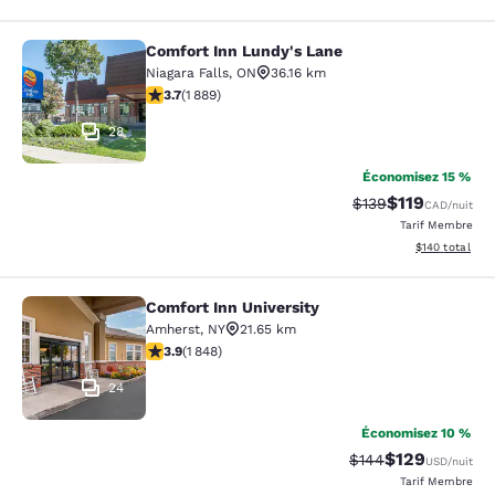
Comfort Inn Lundy's Lane
Comfort Inn Lundy's Lane
Niagara Falls
,
ON
36.16 km
3.67 étoiles. Bien. 1889 commentaires
3.7
(
1 889
)
28
Économisez 15 %
$119
Tarif barré :
Tarif réduit :
$139
CAD
/nuit
Tarif Membre
Afficher les dé
$140
total
Comfort Inn University
Comfort Inn University
Amherst
,
NY
21.65 km
3.88 étoiles. Bien. 1848 commentaires
3.9
(
1 848
)
24
Économisez 10 %
$129
Tarif barré :
Tarif réduit :
$144
USD
/nuit
Tarif Membre