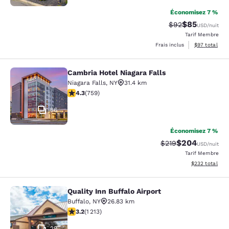
Économisez 7 %
$85
Tarif barré :
Tarif réduit :
$92
USD
/nuit
Tarif Membre
Afficher les d
Frais inclus
$97
total
Cambria Hotel Niagara Falls
Cambria Hotel Niagara Falls
Niagara Falls
,
NY
31.4 km
4.26 étoiles. Excellent. 759 commentaires
4.3
(
759
)
56
Économisez 7 %
$204
Tarif barré :
Tarif réduit :
$219
USD
/nuit
Tarif Membre
Afficher les dé
$232
total
Quality Inn Buffalo Airport
Quality Inn Buffalo Airport
Buffalo
,
NY
26.83 km
3.2 étoiles. Bien. 1213 commentaires
3.2
(
1 213
)
29