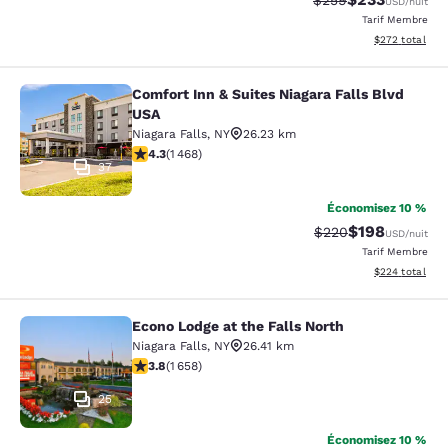
$259
USD
/nuit
Tarif Membre
Afficher les dé
$272
total
Comfort Inn & Suites Niagara Falls Blvd
Comfort Inn & Suites Niagara Falls 
USA
Niagara Falls
,
NY
26.23 km
4.35 étoiles. Excellent. 1468 commentaires
4.3
(
1 468
)
37
Économisez 10 %
$198
Tarif barré :
Tarif réduit :
$220
USD
/nuit
Tarif Membre
Afficher les dé
$224
total
Econo Lodge at the Falls North
Econo Lodge at the Falls North
Niagara Falls
,
NY
26.41 km
3.77 étoiles. Bien. 1658 commentaires
3.8
(
1 658
)
25
Économisez 10 %