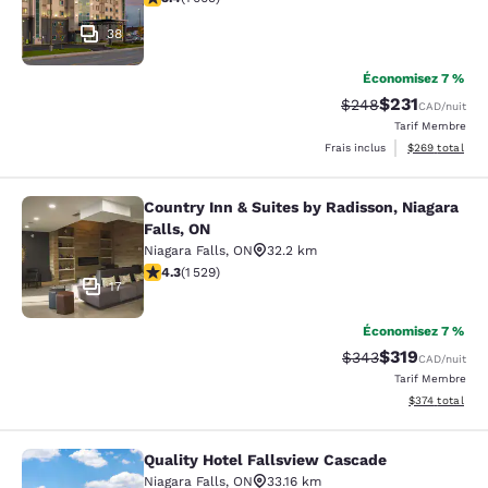
38
Économisez 7 %
$231
Tarif barré :
Tarif réduit :
$248
CAD
/nuit
Tarif Membre
Afficher les dé
Frais inclus
$269
total
Country Inn & Suites by Radisson, Niagara
Country Inn & Suites by Radisson, N
Falls, ON
Niagara Falls
,
ON
32.2 km
4.32 étoiles. Excellent. 1529 commentaires
4.3
(
1 529
)
17
Économisez 7 %
$319
Tarif barré :
Tarif réduit :
$343
CAD
/nuit
Tarif Membre
Afficher les dé
$374
total
Quality Hotel Fallsview Cascade
Quality Hotel Fallsview Cascade
Niagara Falls
,
ON
33.16 km