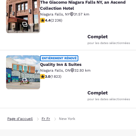
The Giacomo Niagara Falls NY, an Ascend
The Giacomo Niagara Falls NY, an A
Collection Hotel
Niagara Falls
,
NY
31.57 km
4.37 étoiles. Excellent. 2236 commentaires
4.4
(
2 236
)
69
Complet
pour les dates sélectionnées
Quality Inn & Suites
ENTIÈREMENT RÉNOVÉ
Quality Inn & Suites
Niagara Falls
,
ON
32.93 km
2.96 étoiles. Moyen. 1823 commentaires
3.0
(
1 823
)
65
Complet
pour les dates sélectionnées
Page d’accueil
Fr Fr
New York