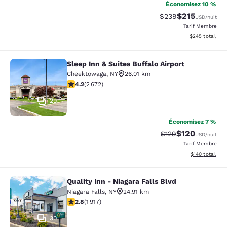
Économisez 10 %
$215
Tarif barré :
Tarif réduit :
$239
USD
/nuit
Tarif Membre
Afficher les dé
$245
total
Sleep Inn & Suites Buffalo Airport
Sleep Inn & Suites Buffalo Airport
Cheektowaga
,
NY
26.01 km
4.19 étoiles. Très Bien. 2672 commentaires
4.2
(
2 672
)
29
Économisez 7 %
$120
Tarif barré :
Tarif réduit :
$129
USD
/nuit
Tarif Membre
Afficher les dé
$140
total
Quality Inn - Niagara Falls Blvd
Quality Inn - Niagara Falls Blvd
Niagara Falls
,
NY
24.91 km
2.8 étoiles. Moyen. 1917 commentaires
2.8
(
1 917
)
30