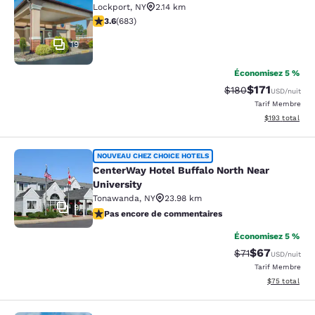
Lockport
,
NY
2.14 km
3.59 étoiles. Bien. 683 commentaires
3.6
(
683
)
19
Économisez 5 %
$171
Tarif barré :
Tarif réduit :
$180
USD
/nuit
Tarif Membre
Afficher les dé
$193
total
CenterWay Hotel Buffalo North Near
NOUVEAU CHEZ CHOICE HOTELS
CenterWay Hotel Buffalo North Near
University
Tonawanda
,
NY
23.98 km
9
Pas encore de commentaires
Pas encore de commentaires
Économisez 5 %
$67
Tarif barré :
Tarif réduit :
$71
USD
/nuit
Tarif Membre
Afficher les d
$75
total