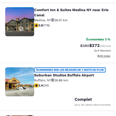
Comfort Inn & Suites Medina NY near Erie
Comfort Inn & Suites Medina NY nea
Canal
Medina
,
NY
26.01 km
3.94 étoiles. Bien. 179 commentaires
3.9
(
179
)
50
Économisez 3 %
$272
Tarif barré :
Tarif réduit :
$280
USD
/nuit
Tarif Membre
Afficher les dé
$310
total
Suburban Studios Buffalo Airport
ÉCONOMISEZ SUR LES SÉJOURS DE 7 NUITS OU PLUS
Suburban Studios Buffalo Airport
Buffalo
,
NY
26.86 km
2.35 étoiles. Moyen. 34 commentaires
2.4
(
34
)
44
Complet
pour les dates sélectionnées