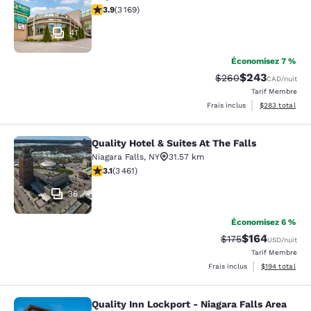
3.9 étoiles. Bien. 3169 commentaires
3.9
(
3 169
)
41
Économisez 7 %
$243
Tarif barré :
Tarif réduit :
$260
CAD
/nuit
Tarif Membre
Afficher les dé
Frais inclus
$283
total
Quality Hotel & Suites At The Falls
Quality Hotel & Suites At The Falls
Niagara Falls
,
NY
31.57 km
3.13 étoiles. Bien. 3461 commentaires
3.1
(
3 461
)
36
Économisez 6 %
$164
Tarif barré :
Tarif réduit :
$175
USD
/nuit
Tarif Membre
Afficher les dé
Frais inclus
$194
total
Quality Inn Lockport - Niagara Falls Area
Quality Inn Lockport - Niagara Falls