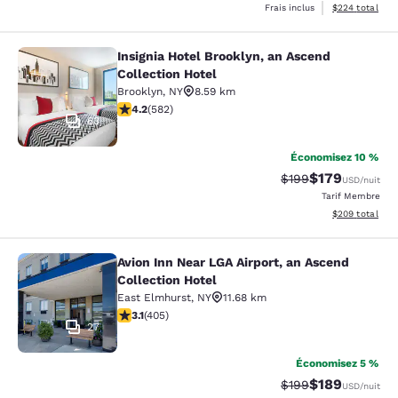
Afficher les dé
Frais inclus
$224
total
Insignia Hotel Brooklyn, an Ascend
Insignia Hotel Brooklyn, an Ascend 
Collection Hotel
Brooklyn
,
NY
8.59 km
4.18 étoiles. Très Bien. 582 commentaires
4.2
(
582
)
63
Économisez 10 %
$179
Tarif barré :
Tarif réduit :
$199
USD
/nuit
Tarif Membre
Afficher les dé
$209
total
Avion Inn Near LGA Airport, an Ascend
Avion Inn Near LGA Airport, an Asce
Collection Hotel
East Elmhurst
,
NY
11.68 km
3.14 étoiles. Bien. 405 commentaires
3.1
(
405
)
27
Économisez 5 %
$189
Tarif barré :
Tarif réduit :
$199
USD
/nuit