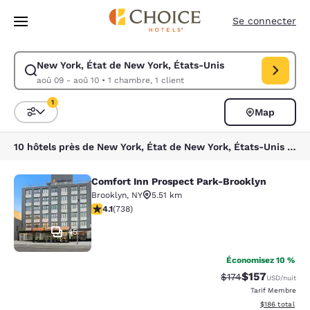
Chargement terminé
Sauter à Contenu Principal
Se connecter
New York, État de New York, États-Unis
Modifier la recherche pour New York, État de New York, États-Unis. Da
aoû 09 - aoû 10
•
1 chambre, 1 client
1
Map
Triez et filtrez
1 filtre sélectionné
10 hôtels près de New York, État de New York, États-Unis correspondent à vos filtres
Comfort Inn Prospect Park-Brooklyn
Comfort Inn Prospect Park-Brookly
Brooklyn
,
NY
5.51 km
4.06 étoiles. Très Bien. 738 commentaires
4.1
(
738
)
45
Économisez 10 %
$157
Tarif barré :
Tarif réduit :
$174
USD
/nuit
Tarif Membre
Afficher les dé
$186
total