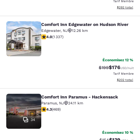
Tarif Membre
Afficher les dé
$292
total
Comfort Inn Edgewater on Hudson River
Comfort Inn Edgewater on Hudson R
Edgewater
,
NJ
12.26 km
4.02 étoiles. Très Bien. 1337 commentaires
4.0
(
1 337
)
38
Économisez 12 %
$176
Tarif barré :
Tarif réduit :
$199
USD
/nuit
Tarif Membre
Afficher les dé
$202
total
Comfort Inn Paramus - Hackensack
Comfort Inn Paramus - Hackensack
Paramus
,
NJ
24.11 km
4.29 étoiles. Excellent. 469 commentaires
4.3
(
469
)
34
Économisez 10 %
$139
Tarif barré :
Tarif réduit :