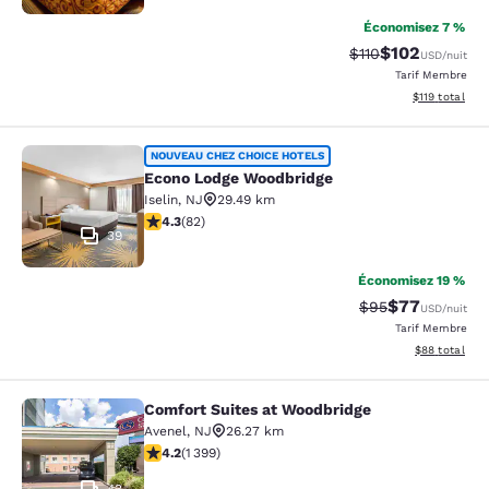
Économisez 7 %
$102
Tarif barré :
Tarif réduit :
$110
USD
/nuit
Tarif Membre
Afficher les d
$119
total
Econo Lodge Woodbridge
NOUVEAU CHEZ CHOICE HOTELS
Econo Lodge Woodbridge
Iselin
,
NJ
29.49 km
4.34 étoiles. Excellent. 82 commentaires
4.3
(
82
)
39
Économisez 19 %
$77
Tarif barré :
Tarif réduit :
$95
USD
/nuit
Tarif Membre
Afficher les d
$88
total
Comfort Suites at Woodbridge
Comfort Suites at Woodbridge
Avenel
,
NJ
26.27 km
4.18 étoiles. Très Bien. 1399 commentaires
4.2
(
1 399
)