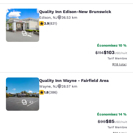
Quality Inn Edison-New Brunswick
Quality Inn Edison-New Brunswick
Edison
,
NJ
36.53 km
3.89 étoiles. Bien. 831 commentaires
3.9
(
831
)
49
Économisez 10 %
$103
Tarif barré :
Tarif réduit :
$114
USD
/nuit
Tarif Membre
Afficher les d
$118
total
Quality Inn Wayne - Fairfield Area
Quality Inn Wayne - Fairfield Area
Wayne
,
NJ
28.57 km
1.75 étoiles. Moyen. 386 commentaires
1.8
(
386
)
42
Économisez 14 %
$85
Tarif barré :
Tarif réduit :
$99
USD
/nuit
Tarif Membre
Afficher les d