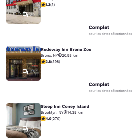
1.33 étoiles. Moyen. 3 commentaires
1.3
(
3
)
30
Complet
pour les dates sélectionnées
Rodeway Inn Bronx Zoo
Rodeway Inn Bronx Zoo
Bronx
,
NY
20.58 km
3.82 étoiles. Bien. 398 commentaires
3.8
(
398
)
28
Complet
pour les dates sélectionnées
Sleep Inn Coney Island
Sleep Inn Coney Island
Brooklyn
,
NY
14.38 km
4.01 étoiles. Très Bien. 270 commentaires
4.0
(
270
)
25