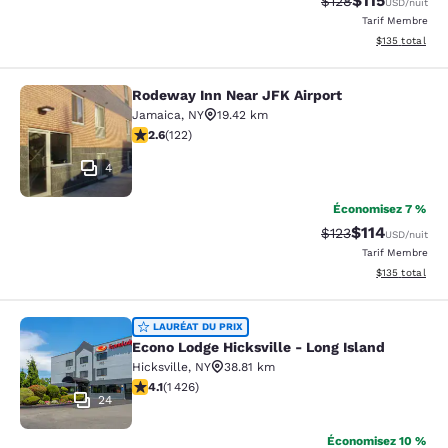
$115
Tarif barré :
Tarif réduit :
$128
USD
/nuit
Tarif Membre
Afficher les dé
$135
total
Rodeway Inn Near JFK Airport
Rodeway Inn Near JFK Airport
Jamaica
,
NY
19.42 km
2.57 étoiles. Moyen. 122 commentaires
2.6
(
122
)
4
Économisez 7 %
$114
Tarif barré :
Tarif réduit :
$123
USD
/nuit
Tarif Membre
Afficher les dé
$135
total
Econo Lodge Hicksville - Long Islan
LAURÉAT DU PRIX
Econo Lodge Hicksville - Long Island
Hicksville
,
NY
38.81 km
4.06 étoiles. Très Bien. 1426 commentaires
4.1
(
1 426
)
24
Économisez 10 %