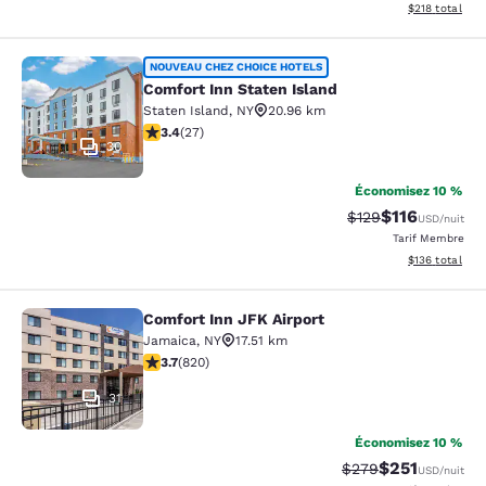
Afficher les dé
$218
total
Comfort Inn Staten Island
NOUVEAU CHEZ CHOICE HOTELS
Comfort Inn Staten Island
Staten Island
,
NY
20.96 km
3.37 étoiles. Bien. 27 commentaires
3.4
(
27
)
30
Économisez 10 %
$116
Tarif barré :
Tarif réduit :
$129
USD
/nuit
Tarif Membre
Afficher les dé
$136
total
Comfort Inn JFK Airport
Comfort Inn JFK Airport
Jamaica
,
NY
17.51 km
3.68 étoiles. Bien. 820 commentaires
3.7
(
820
)
31
Économisez 10 %
$251
Tarif barré :
Tarif réduit :
$279
USD
/nuit