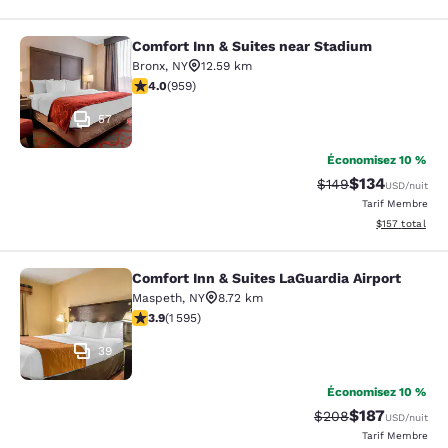
Comfort Inn & Suites near Stadium
Comfort Inn & Suites near Stadium
Bronx
,
NY
12.59 km
3.98 étoiles. Bien. 959 commentaires
4.0
(
959
)
57
Économisez 10 %
$134
Tarif barré :
Tarif réduit :
$149
USD
/nuit
Tarif Membre
Afficher les dé
$157
total
Comfort Inn & Suites LaGuardia Airport
Comfort Inn & Suites LaGuardia Airp
Maspeth
,
NY
8.72 km
3.9 étoiles. Bien. 1595 commentaires
3.9
(
1 595
)
39
Économisez 10 %
$187
Tarif barré :
Tarif réduit :
$208
USD
/nuit
Tarif Membre