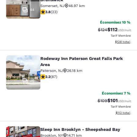
Somerset
,
NJ
46.97 km
44
3.83 étoiles. Bien. 23 commentaires
3.8
(
23
)
Économisez 10 %
$112
Tarif barré :
Tarif réduit :
$124
USD
/nuit
Tarif Membre
Afficher les dé
$128
total
Rodeway Inn Paterson Great Falls Park
Rodeway Inn Paterson Great Falls P
Area
Paterson
,
NJ
26.18 km
2.18 étoiles. Moyen. 87 commentaires
2.2
(
87
)
26
Économisez 7 %
$101
Tarif barré :
Tarif réduit :
$109
USD
/nuit
Tarif Membre
Afficher les d
$113
total
Sleep Inn Brooklyn - Sheepshead Bay
Sleep Inn Brooklyn - Sheepshead B
Brooklyn
,
NY
14.71 km