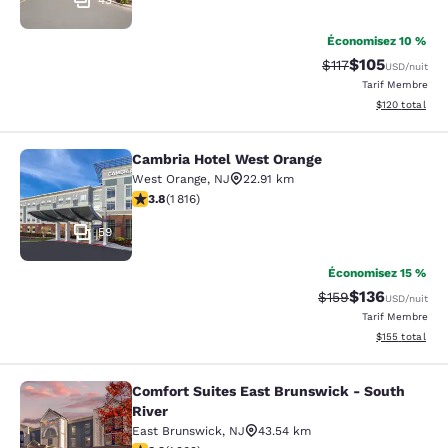
43
Économisez 10 %
$105
Tarif barré :
Tarif réduit :
$117
USD
/nuit
Tarif Membre
Afficher les dé
$120
total
Cambria Hotel West Orange
Cambria Hotel West Orange
West Orange
,
NJ
22.91 km
3.84 étoiles. Bien. 1816 commentaires
3.8
(
1 816
)
59
Économisez 15 %
$136
Tarif barré :
Tarif réduit :
$159
USD
/nuit
Tarif Membre
Afficher les dé
$155
total
Comfort Suites East Brunswick - South
Comfort Suites East Brunswick - So
River
East Brunswick
,
NJ
43.54 km