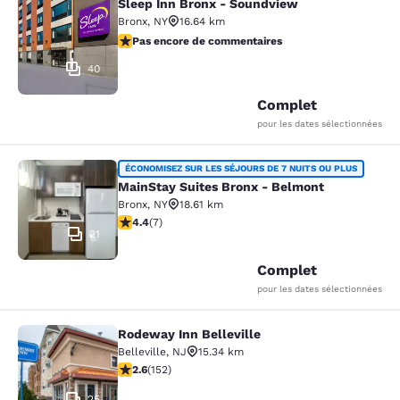
Sleep Inn Bronx - Soundview
Sleep Inn Bronx - Soundview
Bronx
,
NY
16.64 km
Pas encore de commentaires
Pas encore de commentaires
40
Complet
pour les dates sélectionnées
MainStay Suites Bronx - Belmont
ÉCONOMISEZ SUR LES SÉJOURS DE 7 NUITS OU PLUS
MainStay Suites Bronx - Belmont
Bronx
,
NY
18.61 km
4.43 étoiles. Excellent. 7 commentaires
4.4
(
7
)
21
Complet
pour les dates sélectionnées
Rodeway Inn Belleville
Rodeway Inn Belleville
Belleville
,
NJ
15.34 km
2.61 étoiles. Moyen. 152 commentaires
2.6
(
152
)
25