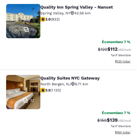
Quality Inn Spring Valley - Nanuet
Quality Inn Spring Valley - Nanuet
Spring Valley
,
NY
43.56 km
3 étoiles. Moyen. 833 commentaires
3.0
(
833
)
11
Économisez 7 %
$112
Tarif barré :
Tarif réduit :
$120
USD
/nuit
Tarif Membre
Afficher les dé
$130
total
Quality Suites NYC Gateway
Quality Suites NYC Gateway
North Bergen
,
NJ
6.71 km
3.54 étoiles. Bien. 1120 commentaires
3.5
(
1 120
)
32
Économisez 7 %
$139
Tarif barré :
Tarif réduit :
$150
USD
/nuit
Tarif Membre
Afficher les dé
$164
total