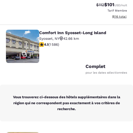
$101
Tarif barré :
Tarif réduit :
$112
USD
/nuit
Tarif Membre
Afficher les d
$116
total
Comfort Inn Syosset-Long Island
Comfort Inn Syosset-Long Island
Syosset
,
NY
42.66 km
4.11 étoiles. Très Bien. 1586 commentaires
4.1
(
1 586
)
34
Complet
pour les dates sélectionnées
Vous trouverez ci-dessous des hôtels supplémentaires dans la
région qui ne correspondent pas exactement à vos critères de
recherche.