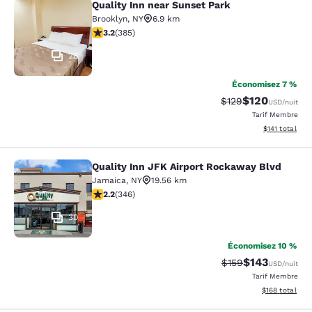
Quality Inn near Sunset Park
Quality Inn near Sunset Park
Brooklyn
,
NY
6.9 km
3.21 étoiles. Bien. 385 commentaires
3.2
(
385
)
28
Économisez 7 %
$120
Tarif barré :
Tarif réduit :
$129
USD
/nuit
Tarif Membre
Afficher les d
$141
total
Quality Inn JFK Airport Rockaway Blvd
Quality Inn JFK Airport Rockaway B
Jamaica
,
NY
19.56 km
2.24 étoiles. Moyen. 346 commentaires
2.2
(
346
)
30
Économisez 10 %
$143
Tarif barré :
Tarif réduit :
$159
USD
/nuit
Tarif Membre
Afficher les dé
$168
total