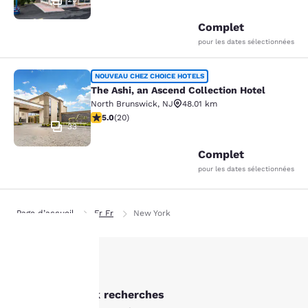
Complet
pour les dates sélectionnées
The Ashi, an Ascend Collection Hote
NOUVEAU CHEZ CHOICE HOTELS
The Ashi, an Ascend Collection Hotel
North Brunswick
,
NJ
48.01 km
5 étoiles. Exceptionnel. 20 commentaires
5.0
(
20
)
33
Complet
pour les dates sélectionnées
Page d’accueil
Fr Fr
New York
La
Autres New York recherches
protection