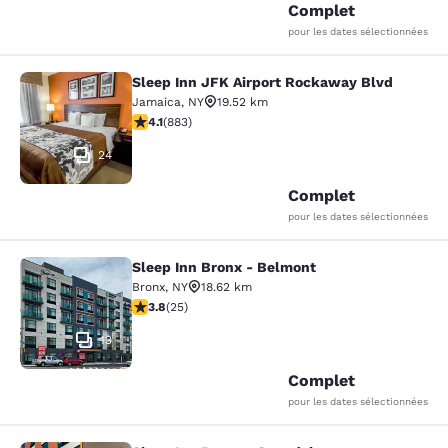
Complet
pour les dates sélectionnées
Sleep Inn JFK Airport Rockaway Blvd
Sleep Inn JFK Airport Rockaway Blv
Jamaica
,
NY
19.52 km
4.11 étoiles. Très Bien. 883 commentaires
4.1
(
883
)
24
Complet
pour les dates sélectionnées
Sleep Inn Bronx - Belmont
Sleep Inn Bronx - Belmont
Bronx
,
NY
18.62 km
3.76 étoiles. Bien. 25 commentaires
3.8
(
25
)
13
Complet
pour les dates sélectionnées