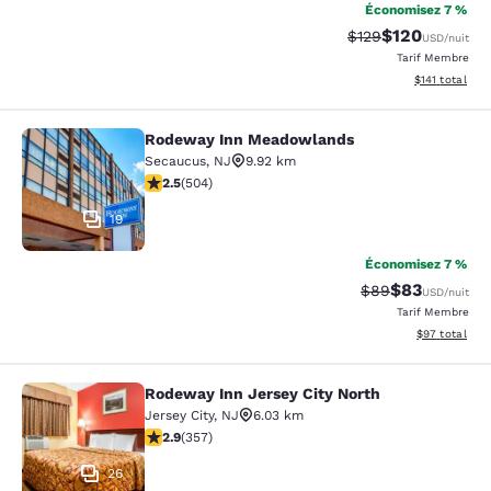
Économisez 7 %
$120
Tarif barré :
Tarif réduit :
$129
USD
/nuit
Tarif Membre
Afficher les d
$141
total
Rodeway Inn Meadowlands
Rodeway Inn Meadowlands
Secaucus
,
NJ
9.92 km
2.55 étoiles. Moyen. 504 commentaires
2.5
(
504
)
19
Économisez 7 %
$83
Tarif barré :
Tarif réduit :
$89
USD
/nuit
Tarif Membre
Afficher les d
$97
total
Rodeway Inn Jersey City North
Rodeway Inn Jersey City North
Jersey City
,
NJ
6.03 km
2.87 étoiles. Moyen. 357 commentaires
2.9
(
357
)
26