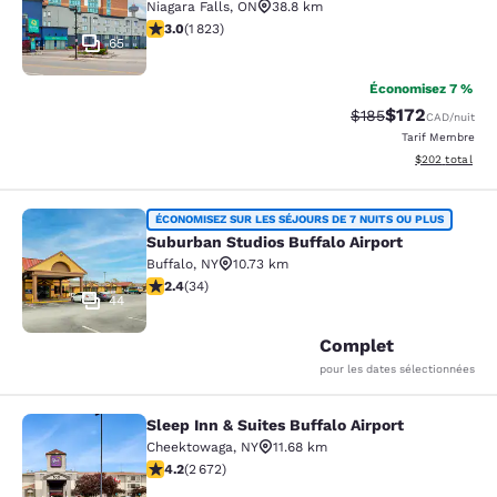
Niagara Falls
,
ON
38.8 km
2.96 étoiles. Moyen. 1823 commentaires
3.0
(
1 823
)
65
Économisez 7 %
$172
Tarif barré :
Tarif réduit :
$185
CAD
/nuit
Tarif Membre
Afficher les dé
$202
total
Suburban Studios Buffalo Airport
ÉCONOMISEZ SUR LES SÉJOURS DE 7 NUITS OU PLUS
Suburban Studios Buffalo Airport
Buffalo
,
NY
10.73 km
2.35 étoiles. Moyen. 34 commentaires
2.4
(
34
)
44
Complet
pour les dates sélectionnées
Sleep Inn & Suites Buffalo Airport
Sleep Inn & Suites Buffalo Airport
Cheektowaga
,
NY
11.68 km
4.19 étoiles. Très Bien. 2672 commentaires
4.2
(
2 672
)