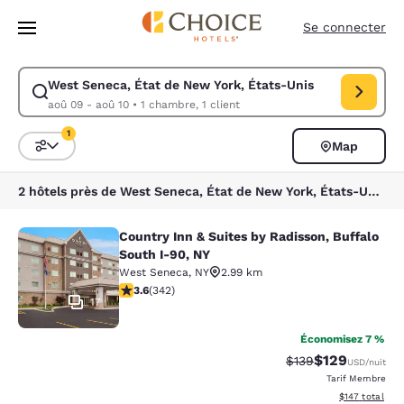
Chargement terminé
Sauter à Contenu Principal
Se connecter
West Seneca, État de New York, États-Unis
Modifier la recherche pour West Seneca, État de New York, États-Unis.
aoû 09 - aoû 10
•
1 chambre, 1 client
1
Map
Triez et filtrez
1 filtre sélectionné
2 hôtels près de West Seneca, État de New York, États-Unis correspondent à vos filtres
Country Inn & Suites by Radisson, Buffalo
Country Inn & Suites by Radisson, B
South I-90, NY
West Seneca
,
NY
2.99 km
3.64 étoiles. Bien. 342 commentaires
3.6
(
342
)
17
Économisez 7 %
$129
Tarif barré :
Tarif réduit :
$139
USD
/nuit
Tarif Membre
Afficher les dé
$147
total