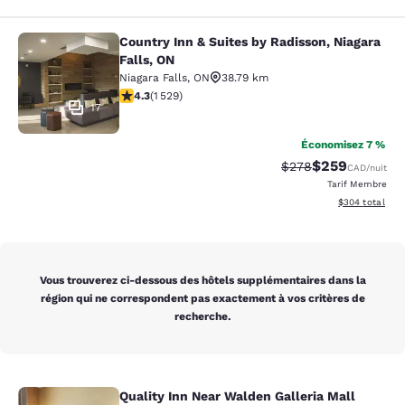
Country Inn & Suites by Radisson, Niagara
Country Inn & Suites by Radisson, N
Falls, ON
Niagara Falls
,
ON
38.79 km
4.32 étoiles. Excellent. 1529 commentaires
4.3
(
1 529
)
17
Économisez 7 %
$259
Tarif barré :
Tarif réduit :
$278
CAD
/nuit
Tarif Membre
Afficher les dé
$304
total
Vous trouverez ci-dessous des hôtels supplémentaires dans la
région qui ne correspondent pas exactement à vos critères de
recherche.
Quality Inn Near Walden Galleria Mall
Quality Inn Near Walden Galleria Ma