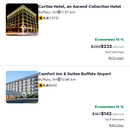
Curtiss Hotel, an Ascend Collection Hotel
Curtiss Hotel, an Ascend Collection
Buffalo
,
NY
11.57 km
4.32 étoiles. Excellent. 1572 commentaires
4.3
(
1 572
)
69
Économisez 10 %
$233
Tarif barré :
Tarif réduit :
$259
USD
/nuit
Tarif Membre
Afficher les dé
$272
total
Comfort Inn & Suites Buffalo Airport
Comfort Inn & Suites Buffalo Airport
Buffalo
,
NY
10.98 km
3.96 étoiles. Bien. 620 commentaires
4.0
(
620
)
17
Économisez 10 %
$142
Tarif barré :
Tarif réduit :
$157
USD
/nuit
Tarif Membre
Afficher les dé
$165
total