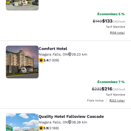
17
Économisez 5 %
$133
Tarif barré :
Tarif réduit :
$140
CAD
/nuit
Tarif Membre
Afficher les dé
$156
total
Comfort Hotel
Comfort Hotel
Niagara Falls
,
ON
39.23 km
3.4 étoiles. Bien. 1009 commentaires
3.4
(
1 009
)
38
Économisez 7 %
$216
Tarif barré :
Tarif réduit :
$232
CAD
/nuit
Tarif Membre
Afficher les dé
Frais inclus
$252
total
Quality Hotel Fallsview Cascade
Quality Hotel Fallsview Cascade
Niagara Falls
,
ON
38.38 km
3.9 étoiles. Bien. 3169 commentaires
3.9
(
3 169
)