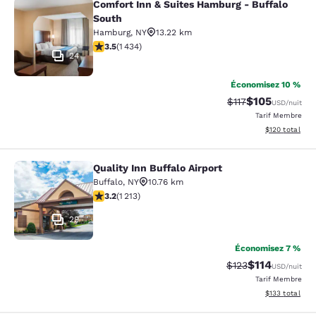
Comfort Inn & Suites Hamburg - Buffalo
Comfort Inn & Suites Hamburg - Buf
South
Hamburg
,
NY
13.22 km
3.45 étoiles. Bien. 1434 commentaires
3.5
(
1 434
)
24
Économisez 10 %
$105
Tarif barré :
Tarif réduit :
$117
USD
/nuit
Tarif Membre
Afficher les dé
$120
total
Quality Inn Buffalo Airport
Quality Inn Buffalo Airport
Buffalo
,
NY
10.76 km
3.2 étoiles. Bien. 1213 commentaires
3.2
(
1 213
)
29
Économisez 7 %
$114
Tarif barré :
Tarif réduit :
$123
USD
/nuit
Tarif Membre
Afficher les dé
$133
total