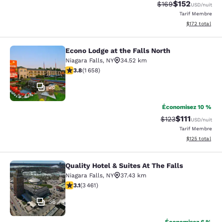
$152
Tarif barré :
Tarif réduit :
$169
USD
/nuit
Tarif Membre
Afficher les dé
$172
total
Econo Lodge at the Falls North
Econo Lodge at the Falls North
Niagara Falls
,
NY
34.52 km
3.77 étoiles. Bien. 1658 commentaires
3.8
(
1 658
)
25
Économisez 10 %
$111
Tarif barré :
Tarif réduit :
$123
USD
/nuit
Tarif Membre
Afficher les dé
$125
total
Quality Hotel & Suites At The Falls
Quality Hotel & Suites At The Falls
Niagara Falls
,
NY
37.43 km
3.13 étoiles. Bien. 3461 commentaires
3.1
(
3 461
)
36