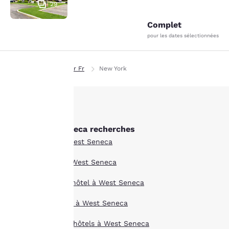
29
Complet
pour les dates sélectionnées
Page d’accueil
Fr Fr
New York
La
protection
Autres West Seneca recherches
de votre
Tous les hôtels à West Seneca
vie privée
Boutique hôtels à West Seneca
est notre
Offres spéciales d’hôtel à West Seneca
priorité.
Long séjour hôtels à West Seneca
Animaux acceptés hôtels à West Seneca