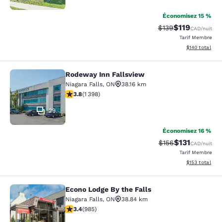
Économisez 15 %
$119
Tarif barré :
Tarif réduit :
$139
CAD
/nuit
Tarif Membre
Afficher les dé
$140
total
Rodeway Inn Fallsview
Rodeway Inn Fallsview
Niagara Falls
,
ON
38.16 km
3.84 étoiles. Bien. 1398 commentaires
3.8
(
1 398
)
29
Économisez 16 %
$131
Tarif barré :
Tarif réduit :
$156
CAD
/nuit
Tarif Membre
Afficher les dé
$153
total
Econo Lodge By the Falls
Econo Lodge By the Falls
Niagara Falls
,
ON
38.84 km
3.37 étoiles. Bien. 985 commentaires
3.4
(
985
)