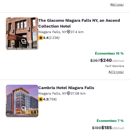
Afficher les d
$80
total
The Giacomo Niagara Falls NY, an Ascend
The Giacomo Niagara Falls NY, an A
Collection Hotel
Niagara Falls
,
NY
37.4 km
4.37 étoiles. Excellent. 2236 commentaires
4.4
(
2 236
)
69
Économisez 10 %
$240
Tarif barré :
Tarif réduit :
$267
USD
/nuit
Tarif Membre
Afficher les dé
$272
total
Cambria Hotel Niagara Falls
Cambria Hotel Niagara Falls
Niagara Falls
,
NY
37.08 km
4.26 étoiles. Excellent. 758 commentaires
4.3
(
758
)
56
Économisez 7 %
$185
Tarif barré :
Tarif réduit :
$199
USD
/nuit