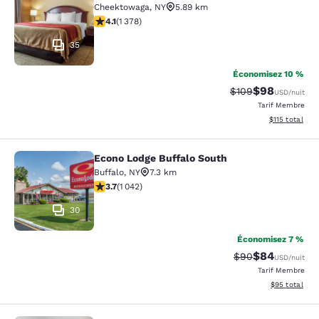
Cheektowaga
,
NY
5.89 km
4.12 étoiles. Très Bien. 1378 commentaires
4.1
(
1 378
)
35
Économisez 10 %
$98
Tarif barré :
Tarif réduit :
$109
USD
/nuit
Tarif Membre
Afficher les d
$115
total
Econo Lodge Buffalo South
Econo Lodge Buffalo South
Buffalo
,
NY
7.3 km
3.66 étoiles. Bien. 1042 commentaires
3.7
(
1 042
)
30
Économisez 7 %
$84
Tarif barré :
Tarif réduit :
$90
USD
/nuit
Tarif Membre
Afficher les d
$95
total