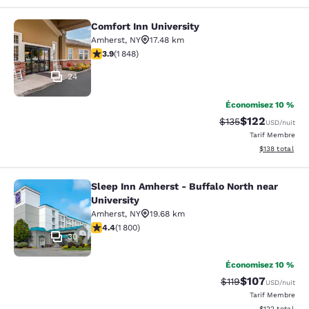
Comfort Inn University
Comfort Inn University
Amherst
,
NY
17.48 km
3.88 étoiles. Bien. 1848 commentaires
3.9
(
1 848
)
24
Économisez 10 %
$122
Tarif barré :
Tarif réduit :
$135
USD
/nuit
Tarif Membre
Afficher les dé
$138
total
Sleep Inn Amherst - Buffalo North near
Sleep Inn Amherst - Buffalo North n
University
Amherst
,
NY
19.68 km
4.38 étoiles. Excellent. 1800 commentaires
4.4
(
1 800
)
30
Économisez 10 %
$107
Tarif barré :
Tarif réduit :
$119
USD
/nuit
Tarif Membre
Afficher les dé
$122
total