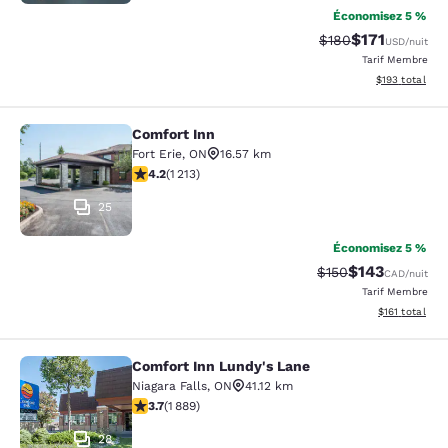
Économisez 5 %
$171
Tarif barré :
Tarif réduit :
$180
USD
/nuit
Tarif Membre
Afficher les dé
$193
total
Comfort Inn
Comfort Inn
Fort Erie
,
ON
16.57 km
4.16 étoiles. Très Bien. 1213 commentaires
4.2
(
1 213
)
25
Économisez 5 %
$143
Tarif barré :
Tarif réduit :
$150
CAD
/nuit
Tarif Membre
Afficher les d
$161
total
Comfort Inn Lundy's Lane
Comfort Inn Lundy's Lane
Niagara Falls
,
ON
41.12 km
3.67 étoiles. Bien. 1889 commentaires
3.7
(
1 889
)
28