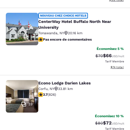
CenterWay Hotel Buffalo North Near
NOUVEAU CHEZ CHOICE HOTELS
CenterWay Hotel Buffalo North Near
University
Tonawanda
,
NY
20.16 km
9
Pas encore de commentaires
Pas encore de commentaires
Économisez 5 %
$66
Tarif barré :
Tarif réduit :
$70
USD
/nuit
Tarif Membre
Afficher les d
$74
total
Econo Lodge Darien Lakes
Econo Lodge Darien Lakes
Corfu
,
NY
33.81 km
3.69 étoiles. Bien. 826 commentaires
3.7
(
826
)
39
Économisez 10 %
$72
Tarif barré :
Tarif réduit :
$80
USD
/nuit
Tarif Membre