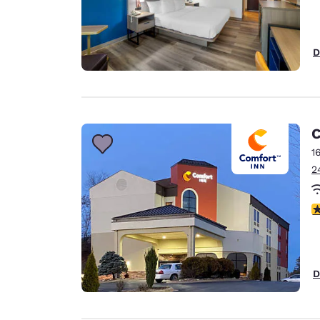
D
C
1
2
4
D