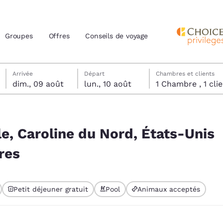
Groupes
Offres
Conseils de voyage
dimanche 9 août
lundi 10 août
lundi 10 août date de départ sélectionnée
dimanche 9 août date d’arrivée sélectionnée
Arrivée
Départ
Chambres et clients
dim., 09 août
lun., 10 août
1 Chambre , 1 
actuels
ats-Unis correspondent à vos filtres
z votre langue préférée
le, Caroline du Nord, États-Unis
res
tes
Estados Unidos
América Lat
Español
Español
Petit déjeuner gratuit
Pool
Animaux acceptés
atina
Latin America
Canada
English
English