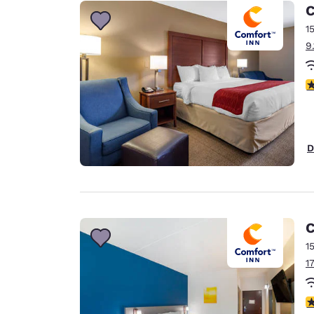
Canada
C
Français
1
Europe
9
Deutschla
Deutsch
4
Spain
English
D
Ireland
English
United Ki
English
C
Asie-Pacifique
1
1
Australia
English
4