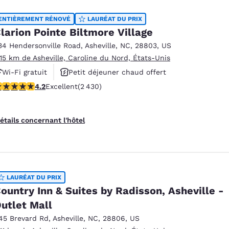
ENTIÈREMENT RÉNOVÉ
LAURÉAT DU PRIX
larion Pointe Biltmore Village
34 Hendersonville Road
,
Asheville
,
NC
,
28803
,
US
.15 km de Asheville, Caroline du Nord, États-Unis
Wi-Fi gratuit
Petit déjeuner chaud offert
.24 étoiles. Excellent. 2430 commentaires
4.2
Excellent
(2 430)
Piscine extérieure
étails concernant l'hôtel
LAURÉAT DU PRIX
ountry Inn & Suites by Radisson, Asheville -
utlet Mall
45 Brevard Rd
,
Asheville
,
NC
,
28806
,
US