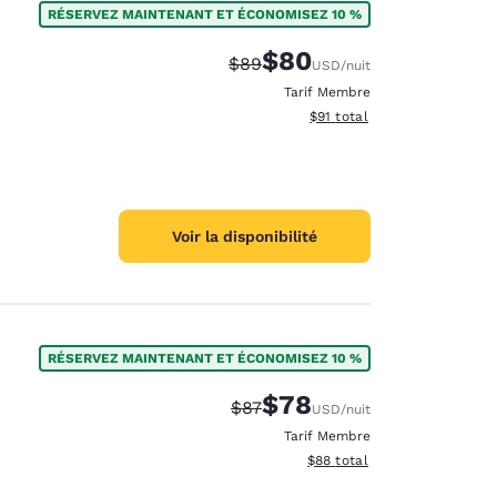
RÉSERVEZ MAINTENANT ET ÉCONOMISEZ 10 %
$80
Tarif barré :
Tarif réduit :
$89
USD
/nuit
Tarif Membre
Afficher les détails du total
$91
total
Voir la disponibilité
RÉSERVEZ MAINTENANT ET ÉCONOMISEZ 10 %
$78
Tarif barré :
Tarif réduit :
$87
USD
/nuit
d
Tarif Membre
Afficher les détails du total 
$88
total