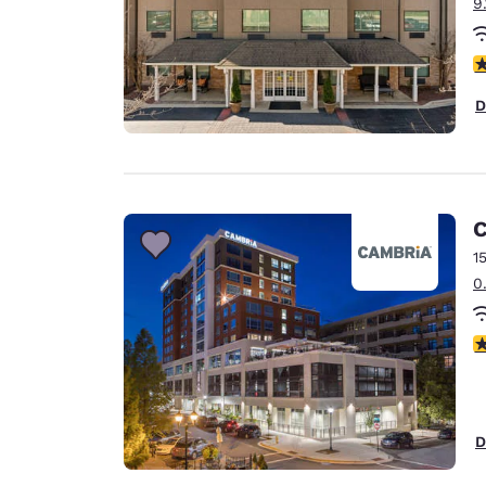
9
4
D
C
1
0
4
D