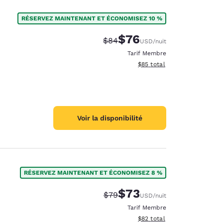
RÉSERVEZ MAINTENANT ET ÉCONOMISEZ 10 %
$76
Tarif barré :
Tarif réduit :
$84
USD
/nuit
Tarif Membre
Afficher les détails du total 
$85
total
Voir la disponibilité
RÉSERVEZ MAINTENANT ET ÉCONOMISEZ 8 %
$73
Tarif barré :
Tarif réduit :
$79
USD
/nuit
Tarif Membre
Afficher les détails du total 
$82
total