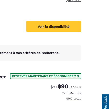
$140
total
Voir la disponibilité
tement à vos critères de recherche.
ver
RÉSERVEZ MAINTENANT ET ÉCONOMISEZ 7 %
$90
Tarif barré :
Tarif réduit :
$97
USD
/nuit
Tarif Membre
Afficher les détails du total 
$102
total