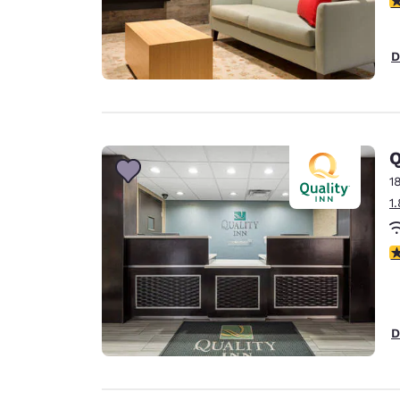
D
Q
1
1
3
D