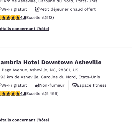
.11 km de Asheville, Caroline du Nord, États-Unis
Wi-Fi gratuit
Petit déjeuner chaud offert
.55 étoiles. Excellent. 513 commentaires
4.5
Excellent
(513)
Piscine extérieure
étails concernant l'hôtel
ambria Hotel Downtown Asheville
5 Page Avenue
,
Asheville
,
NC
,
28801
,
US
.93 km de Asheville, Caroline du Nord, États-Unis
Wi-Fi gratuit
Non-fumeur
Espace fitness
.55 étoiles. Excellent. 5456 commentaires
4.5
Excellent
(5 456)
étails concernant l'hôtel