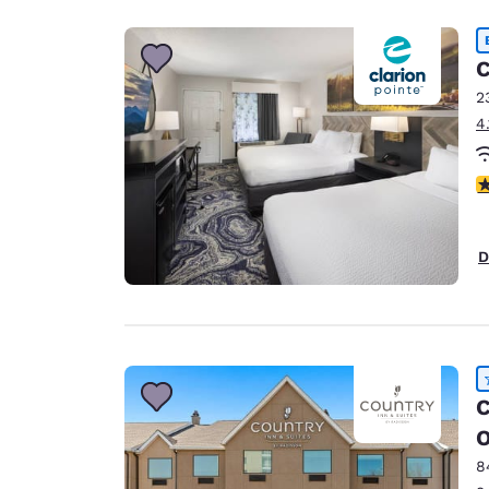
C
2
4
4
D
C
O
8