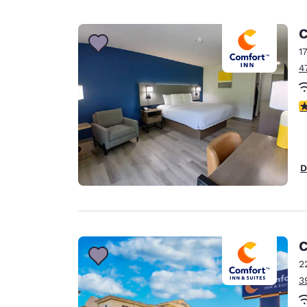
C
1
4
4
D
C
2
3