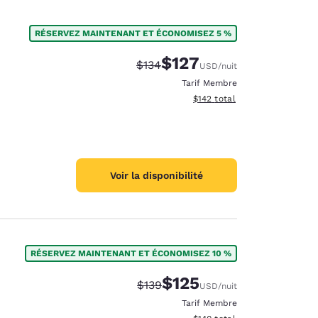
RÉSERVEZ MAINTENANT ET ÉCONOMISEZ 5 %
$127
Tarif barré :
Tarif réduit :
$134
USD
/nuit
Tarif Membre
Afficher les détails du total 
$142
total
Voir la disponibilité
RÉSERVEZ MAINTENANT ET ÉCONOMISEZ 10 %
$125
Tarif barré :
Tarif réduit :
$139
USD
/nuit
Tarif Membre
Afficher les détails du total 