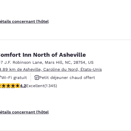
étails concernant l'hôtel
omfort Inn North of Asheville
67 J.F. Robinson Lane
,
Mars Hill
,
NC
,
28754
,
US
4.89 km de Asheville, Caroline du Nord, États-Unis
Wi-Fi gratuit
Petit déjeuner chaud offert
.22 étoiles. Excellent. 1345 commentaires
4.2
Excellent
(1 345)
Animaux acceptés
étails concernant l'hôtel