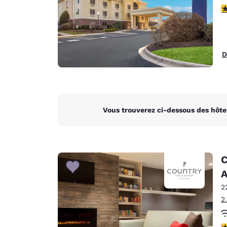
4
D
Vous trouverez ci-dessous des hôte
C
A
2
2
4