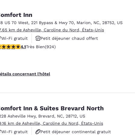
omfort Inn
78 US 70 West
,
221 Bypass & Hwy 70
,
Marion
,
NC
,
28752
,
US
7.65 km de Asheville, Caroline du Nord, États-Unis
Wi-Fi gratuit
Petit déjeuner chaud offert
.06 étoiles. Très Bien. 924 commentaires
4.1
Très Bien
(924)
Animaux acceptés
étails concernant l'hôtel
omfort Inn & Suites Brevard North
228 Asheville Hwy
,
Brevard
,
NC
,
28712
,
US
9.16 km de Asheville, Caroline du Nord, États-Unis
Wi-Fi gratuit
Petit déjeuner continental gratuit