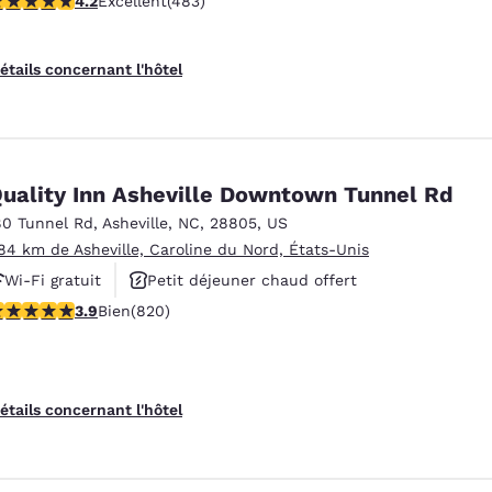
4.2
Excellent
(483)
étails concernant l'hôtel
uality Inn Asheville Downtown Tunnel Rd
80 Tunnel Rd
,
Asheville
,
NC
,
28805
,
US
.84 km de Asheville, Caroline du Nord, États-Unis
Wi-Fi gratuit
Petit déjeuner chaud offert
.93 étoiles. Bien. 820 commentaires
3.9
Bien
(820)
Animaux acceptés
étails concernant l'hôtel