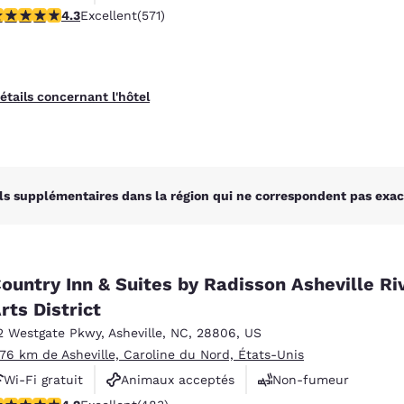
.34 étoiles. Excellent. 571 commentaires
4.3
Excellent
(571)
Petit déjeuner chaud offert
étails concernant l'hôtel
ls supplémentaires dans la région qui ne correspondent pas exac
ountry Inn & Suites by Radisson Asheville Ri
rts District
2 Westgate Pkwy
,
Asheville
,
NC
,
28806
,
US
.76 km de Asheville, Caroline du Nord, États-Unis
Wi-Fi gratuit
Animaux acceptés
Non-fumeur
.23 étoiles. Excellent. 483 commentaires