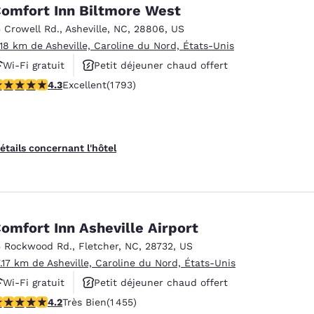
México
Mexico
omfort Inn Biltmore West
Español
English
5 Crowell Rd.
,
Asheville
,
NC
,
28806
,
US
.18 km de Asheville, Caroline du Nord, États-Unis
Wi-Fi gratuit
Petit déjeuner chaud offert
nd
Germany
España
English
Español
.3 étoiles. Excellent. 1793 commentaires
4.3
Excellent
(1 793)
Animaux acceptés
France
France
Français
English
étails concernant l'hôtel
Italia
Italy
Italiano
English
ngdom
omfort Inn Asheville Airport
5 Rockwood Rd.
,
Fletcher
,
NC
,
28732
,
US
7.17 km de Asheville, Caroline du Nord, États-Unis
India
New Zealan
Wi-Fi gratuit
Petit déjeuner chaud offert
English
English
.19 étoiles. Très Bien. 1455 commentaires
4.2
Très Bien
(1 455)
Animaux acceptés