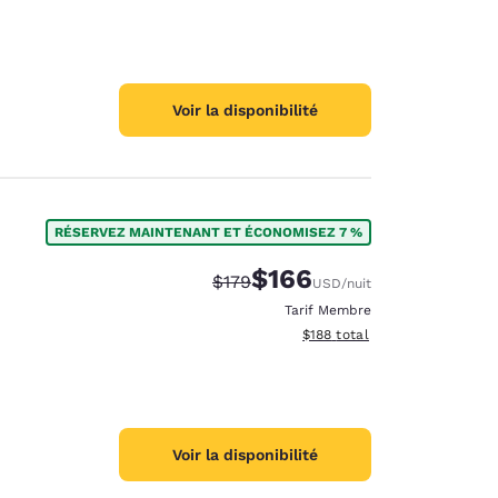
Voir la disponibilité
RÉSERVEZ MAINTENANT ET ÉCONOMISEZ 7 %
$166
Tarif barré :
Tarif réduit :
$179
USD
/nuit
Tarif Membre
Afficher les détails du total 
$188
total
Voir la disponibilité