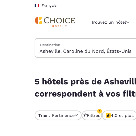
Chargement terminé
Sauter à Contenu Principal
Français
Trouvez un hôtel
Trouver des hôtels
Destination
Région et lieu 
France
Français
5 hôtels près de Asheville, Caroline du Nord, Ét
Sélectionne
5 hôtels près de Ashevil
Amériques
correspondent à vos filt
United Sta
English
1
Trier :
Pertinence
Filtres
4.0 et plus
América L
1 filtre sélectionné
Português