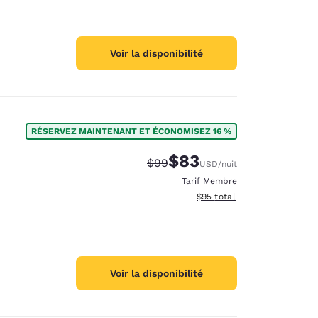
Voir la disponibilité
RÉSERVEZ MAINTENANT ET ÉCONOMISEZ 16 %
$83
Tarif barré :
Tarif réduit :
$99
USD
/nuit
Tarif Membre
Afficher les détails du total 
$95
total
Voir la disponibilité