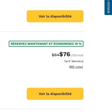
Voir la disponibilité
RÉSERVEZ MAINTENANT ET ÉCONOMISEZ 10 %
$76
Tarif barré :
Tarif réduit :
$84
USD
/nuit
Tarif Membre
Afficher les détails du total 
$85
total
Voir la disponibilité