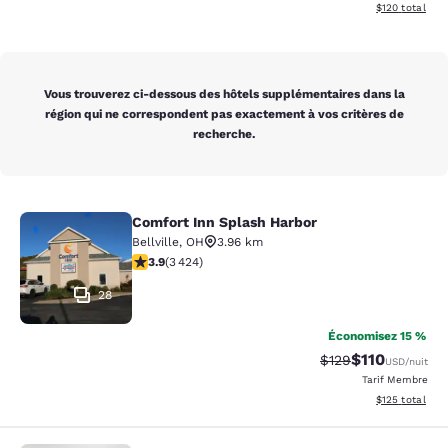
Afficher les dé
$120
total
Vous trouverez ci-dessous des hôtels supplémentaires dans la
région qui ne correspondent pas exactement à vos critères de
recherche.
Comfort Inn Splash Harbor
Comfort Inn Splash Harbor
Bellville
,
OH
3.96 km
3.88 étoiles. Bien. 3424 commentaires
3.9
(
3 424
)
28
Économisez 15 %
$110
Tarif barré :
Tarif réduit :
$129
USD
/nuit
Tarif Membre
Afficher les dé
$125
total