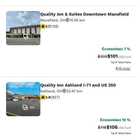
Quality Inn & Suites Downtown Mansfield
Quality Inn & Suites Downtown Man
Mansfield
,
OH
15.45 km
2.7 étoiles. Moyen. 138 commentaires
2.7
(
138
)
17
Économisez 7 %
$101
Tarif barré :
Tarif réduit :
$109
USD
/nuit
Tarif Membre
Afficher les d
$115
total
Quality Inn Ashland I-71 and US 250
Quality Inn Ashland I-71 and US 250
Ashland
,
OH
33.47 km
3.8 étoiles. Bien. 927 commentaires
3.8
(
927
)
30
Économisez 10 %
$106
Tarif barré :
Tarif réduit :
$118
USD
/nuit
Tarif Membre