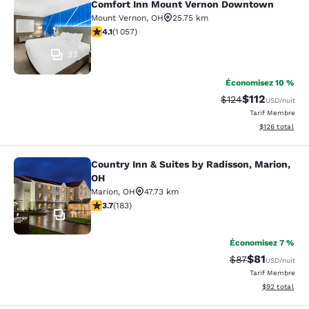
Comfort Inn Mount Vernon Downtown
Comfort Inn Mount Vernon Downto
Mount Vernon
,
OH
25.75 km
4.09 étoiles. Très Bien. 1057 commentaires
4.1
(
1 057
)
33
Économisez 10 %
$112
Tarif barré :
Tarif réduit :
$124
USD
/nuit
Tarif Membre
Afficher les dé
$126
total
Country Inn & Suites by Radisson, Marion,
Country Inn & Suites by Radisson, M
OH
Marion
,
OH
47.73 km
3.67 étoiles. Bien. 183 commentaires
3.7
(
183
)
11
Économisez 7 %
$81
Tarif barré :
Tarif réduit :
$87
USD
/nuit
Tarif Membre
Afficher les d
$92
total