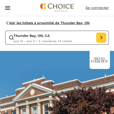
Chargement terminé
Sauter à Contenu Principal
Se connecter
Voir les hôtels à proximité de Thunder Bay, ON
Thunder Bay, ON, CA
Modifier la recherche pour Thunder Bay, ON, CA. Date d’arrivée aoû 10,
aoû 10 - aoû 11
•
5 chambres, 14 clients