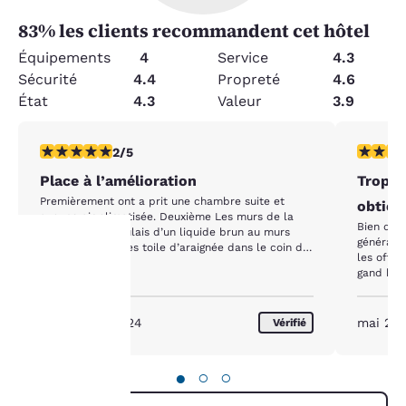
83
% les clients recommandent cet hôtel
Équipements
4
Service
4.3
Sécurité
4.4
Propreté
4.6
État
4.3
Valeur
3.9
2 étoiles. Moyen. 1 commentaire
1 étoile.
2/5
Place à l’amélioration
Trop c
Premièrement ont a prit une chambre suite et
obtien
aucune air climatisée. Deuxième Les murs de la
Bien que 
salle de bain coulais d’un liquide brun au murs
général p
troisièmement des toile d’araignée dans le coin de
les offre
la chambre aussi. Quatrièmement Je me suis fait
gand hote
réveiller par des insectes cinquièmement les drap
La
enfants, 
du lits escamotable était taché payé 200$ la nuit
thé, le 
ne valent pas sa désolé d’avoir été direct mais je
fait plus
protection
septembre 2024
mai 20
Vérifié
trouve sa inacceptable
rare et d
argumente
de votre
de stock 
●
○
○
vie privée