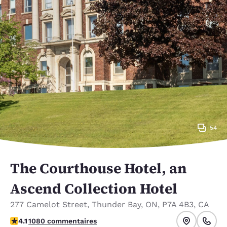
54
The Courthouse Hotel, an
Ascend Collection Hotel
277 Camelot Street
,
Thunder Bay
,
ON
,
P7A 4B3
,
CA
4.14 étoiles. Très Bien.
4.1
1080 commentaires