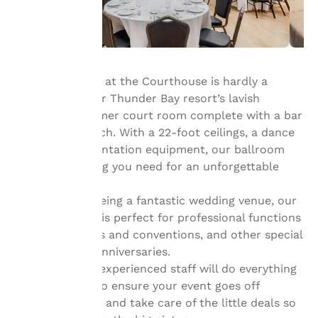
répondant à vos intérêts
et continuer à améliorer
nos services. Vous
pouvez modifier à tout
moment ces paramètres
en consultant notre
Getting married at the Courthouse is hardly a
« Politique en matière
pejorative at our Thunder Bay resort’s lavish
de cookies » et en
ballroom, a former court room complete with a bar
suivant les instructions
qu’elle contient. En
and judge’s bench. With a 22-foot ceilings, a dance
cliquant sur « Accepter
floor, and presentation equipment, our ballroom
tous les cookies », vous
offers everything you need for an unforgettable
consentez au stockage
evening.
des cookies sur votre
In addition to being a fantastic wedding venue, our
appareil. En cliquant sur
« Refuser tous les
Superior Room is perfect for professional functions
cookies », les cookies
like conferences and conventions, and other special
pour lesquels le
occasions like anniversaries.
consentement est requis
Our dedicated, experienced staff will do everything
ne seront pas stockés
in their power to ensure your event goes off
sur votre appareil.
without a hitch, and take care of the little deals so
Pour plus