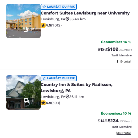
Comfort Suites Lewisburg near Univ
LAURÉAT DU PRIX
Comfort Suites Lewisburg near University
Lewisburg
,
PA
36.46 km
4.45 étoiles. Excellent. 1012 commentaires
4.5
(
1 012
)
34
Économisez 16 %
$109
Tarif barré :
Tarif réduit :
$130
USD
/nuit
Tarif Membre
Afficher les d
$119
total
Country Inn & Suites by Radisson, L
LAURÉAT DU PRIX
Country Inn & Suites by Radisson,
Lewisburg, PA
Lewisburg
,
PA
36.11 km
11
4.94 étoiles. Exceptionnel. 593 commentaires
4.9
(
593
)
Économisez 10 %
$134
Tarif barré :
Tarif réduit :
$149
USD
/nuit
Tarif Membre
Afficher les dé
$149
total