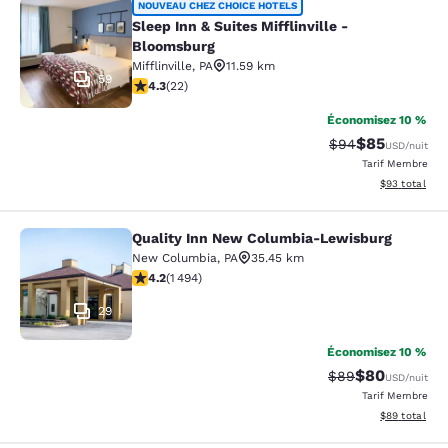
Sleep Inn & Suites Mifflinville -Blo
NOUVEAU CHEZ CHOICE HOTELS
Sleep Inn & Suites Mifflinville -
Bloomsburg
Mifflinville
,
PA
11.59 km
59
4.32 étoiles. Excellent. 22 commentaires
4.3
(
22
)
Économisez 10 %
$85
Tarif barré :
Tarif réduit :
$94
USD
/nuit
Tarif Membre
Afficher les d
$93
total
Quality Inn New Columbia-Lewisburg
Quality Inn New Columbia-Lewisbu
New Columbia
,
PA
35.45 km
4.15 étoiles. Très Bien. 1494 commentaires
4.2
(
1 494
)
29
Économisez 10 %
$80
Tarif barré :
Tarif réduit :
$89
USD
/nuit
Tarif Membre
Afficher les d
$89
total