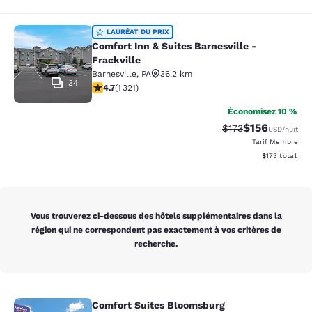
Comfort Inn & Suites Barnesville - F
LAURÉAT DU PRIX
Comfort Inn & Suites Barnesville -
Frackville
Barnesville
,
PA
36.2 km
34
4.65 étoiles. Exceptionnel. 1321 commentaires
4.7
(
1 321
)
Économisez 10 %
$156
Tarif barré :
Tarif réduit :
$173
USD
/nuit
Tarif Membre
Afficher les dé
$173
total
Vous trouverez ci-dessous des hôtels supplémentaires dans la
région qui ne correspondent pas exactement à vos critères de
recherche.
Comfort Suites Bloomsburg
Comfort Suites Bloomsburg