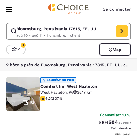
Chargement terminé
Sauter à Contenu Principal
Se connecter
Bloomsburg, Pensilvania 17815, EE. UU.
Modifier la recherche pour Bloomsburg, Pensilvania 17815, EE. UU.. Dat
aoû 10 - aoû 11
•
1 chambre, 1 client
1
Map
Triez et filtrez
1 filtre sélectionné
2 hôtels près de Bloomsburg, Pensilvania 17815, EE. UU. correspondent à vos filtres
Comfort Inn West Hazleton
LAURÉAT DU PRIX
Comfort Inn West Hazleton
West Hazleton
,
PA
36.17 km
4.25 étoiles. Excellent. 2374 commentaires
4.3
(
2 374
)
52
Économisez 10 %
$94
Tarif barré :
Tarif réduit :
$104
USD
/nuit
Tarif Membre
Afficher les dé
$104
total