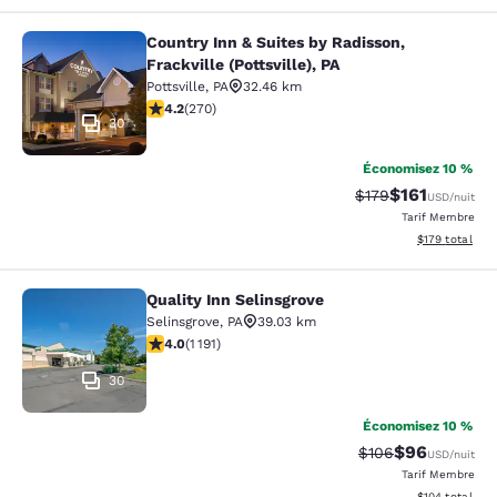
Country Inn & Suites by Radisson,
Country Inn & Suites by Radisson, Fra
Frackville (Pottsville), PA
Pottsville
,
PA
32.46 km
4.24 étoiles. Excellent. 270 commentaires
4.2
(
270
)
30
Économisez 10 %
$161
Tarif barré :
Tarif réduit :
$179
USD
/nuit
Tarif Membre
Afficher les dé
$179
total
Quality Inn Selinsgrove
Quality Inn Selinsgrove
Selinsgrove
,
PA
39.03 km
4.03 étoiles. Très Bien. 1191 commentaires
4.0
(
1 191
)
30
Économisez 10 %
$96
Tarif barré :
Tarif réduit :
$106
USD
/nuit
Tarif Membre
Afficher les dé
$104
total