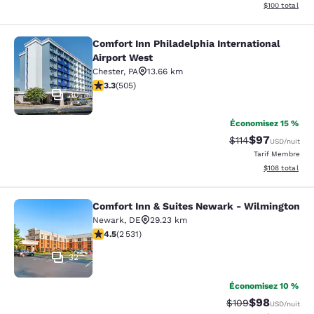
Afficher les dé
$100
total
Comfort Inn Philadelphia International
Comfort Inn Philadelphia Internatio
Airport West
Chester
,
PA
13.66 km
3.28 étoiles. Bien. 505 commentaires
3.3
(
505
)
30
Économisez 15 %
$97
Tarif barré :
Tarif réduit :
$114
USD
/nuit
Tarif Membre
Afficher les dé
$108
total
Comfort Inn & Suites Newark - Wilmington
Comfort Inn & Suites Newark - Wil
Newark
,
DE
29.23 km
4.49 étoiles. Excellent. 2531 commentaires
4.5
(
2 531
)
32
Économisez 10 %
$98
Tarif barré :
Tarif réduit :
$109
USD
/nuit