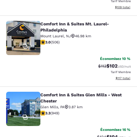
Tarif Membre
Afficher les dé
$109
total
Comfort Inn & Suites Mt. Laurel-
Comfort Inn & Suites Mt. Laurel-Phi
Philadelphia
Mount Laurel
,
NJ
46.98 km
3.01 étoiles. Moyen. 506 commentaires
3.0
(
506
)
32
Économisez 10 %
$102
Tarif barré :
Tarif réduit :
$113
USD
/nuit
Tarif Membre
Afficher les d
$117
total
Comfort Inn & Suites Glen Mills - West
Comfort Inn & Suites Glen Mills - W
Chester
Glen Mills
,
PA
3.87 km
3.29 étoiles. Bien. 949 commentaires
3.3
(
949
)
29
Économisez 16 %
$104
Tarif barré :
Tarif réduit :