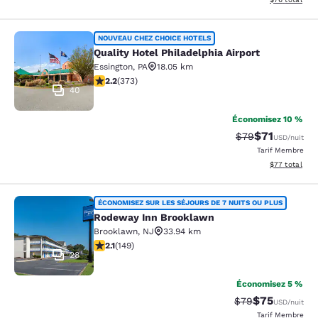
Quality Hotel Philadelphia Airport
NOUVEAU CHEZ CHOICE HOTELS
Quality Hotel Philadelphia Airport
Essington
,
PA
18.05 km
2.2 étoiles. Moyen. 373 commentaires
2.2
(
373
)
40
Économisez 10 %
$71
Tarif barré :
Tarif réduit :
$79
USD
/nuit
Tarif Membre
Afficher les d
$77
total
Rodeway Inn Brooklawn
ÉCONOMISEZ SUR LES SÉJOURS DE 7 NUITS OU PLUS
Rodeway Inn Brooklawn
Brooklawn
,
NJ
33.94 km
2.07 étoiles. Moyen. 149 commentaires
2.1
(
149
)
28
Économisez 5 %
$75
Tarif barré :
Tarif réduit :
$79
USD
/nuit
Tarif Membre