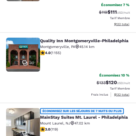
Économisez 7 %
$111
Tarif barré :
Tarif réduit :
$119
USD
/nuit
Tarif Membre
Afficher les dé
$122
total
Quality Inn Montgomeryville-Philadelphia
Quality Inn Montgomeryville-Philad
Montgomeryville
,
PA
45.14 km
4.03 étoiles. Très Bien. 1155 commentaires
4.0
(
1 155
)
30
Économisez 10 %
$120
Tarif barré :
Tarif réduit :
$133
USD
/nuit
Tarif Membre
Afficher les dé
Frais inclus
$132
total
MainStay Suites Mt. Laurel - Philad
ÉCONOMISEZ SUR LES SÉJOURS DE 7 NUITS OU PLUS
MainStay Suites Mt. Laurel - Philadelphia
Mount Laurel
,
NJ
47.02 km
2.97 étoiles. Moyen. 119 commentaires
3.0
(
119
)
36