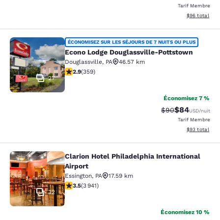
Tarif Membre
Afficher les d
$96
total
Econo Lodge Douglassville-Pottsto
ÉCONOMISEZ SUR LES SÉJOURS DE 7 NUITS OU PLUS
Econo Lodge Douglassville-Pottstown
Douglassville
,
PA
46.57 km
2.88 étoiles. Moyen. 359 commentaires
2.9
(
359
)
27
Économisez 7 %
$84
Tarif barré :
Tarif réduit :
$90
USD
/nuit
Tarif Membre
Afficher les d
$93
total
Clarion Hotel Philadelphia International
Clarion Hotel Philadelphia Internati
Airport
Essington
,
PA
17.59 km
3.45 étoiles. Bien. 3941 commentaires
3.5
(
3 941
)
32
Économisez 10 %