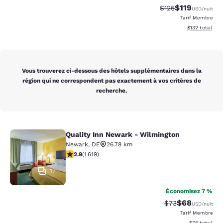
$119
Tarif barré :
Tarif réduit :
$125
USD
/nuit
Tarif Membre
Afficher les dé
$132
total
Vous trouverez ci-dessous des hôtels supplémentaires dans la
région qui ne correspondent pas exactement à vos critères de
recherche.
Quality Inn Newark - Wilmington
Quality Inn Newark - Wilmington
Newark
,
DE
26.78 km
2.86 étoiles. Moyen. 1619 commentaires
2.9
(
1 619
)
17
Économisez 7 %
$68
Tarif barré :
Tarif réduit :
$73
USD
/nuit
Tarif Membre
Afficher les d
$76
total