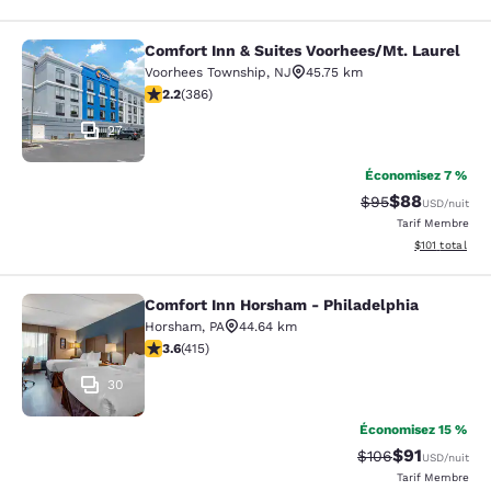
Comfort Inn & Suites Voorhees/Mt. Laurel
Comfort Inn & Suites Voorhees/Mt. 
Voorhees Township
,
NJ
45.75 km
2.24 étoiles. Moyen. 386 commentaires
2.2
(
386
)
27
Économisez 7 %
$88
Tarif barré :
Tarif réduit :
$95
USD
/nuit
Tarif Membre
Afficher les d
$101
total
Comfort Inn Horsham - Philadelphia
Comfort Inn Horsham - Philadelphi
Horsham
,
PA
44.64 km
3.65 étoiles. Bien. 415 commentaires
3.6
(
415
)
30
Économisez 15 %
$91
Tarif barré :
Tarif réduit :
$106
USD
/nuit
Tarif Membre