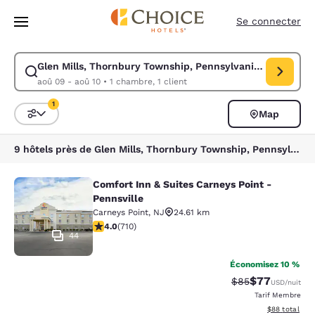
Chargement terminé
Sauter à Contenu Principal
Se connecter
Glen Mills, Thornbury Township, Pennsylvanie, États-Uni
Modifier la recherche pour Glen Mills, Thornbury Township, Pennsylvani
aoû 09 - aoû 10
•
1 chambre, 1 client
1
Map
Triez et filtrez
1 filtre sélectionné
9 hôtels près de Glen Mills, Thornbury Township, Pennsylvanie, États-Unis correspondent à vos filtres
Comfort Inn & Suites Carneys Point -
Comfort Inn & Suites Carneys Point 
Pennsville
Carneys Point
,
NJ
24.61 km
4 étoiles. Très Bien. 710 commentaires
4.0
(
710
)
44
Économisez 10 %
$77
Tarif barré :
Tarif réduit :
$85
USD
/nuit
Tarif Membre
Afficher les d
$88
total