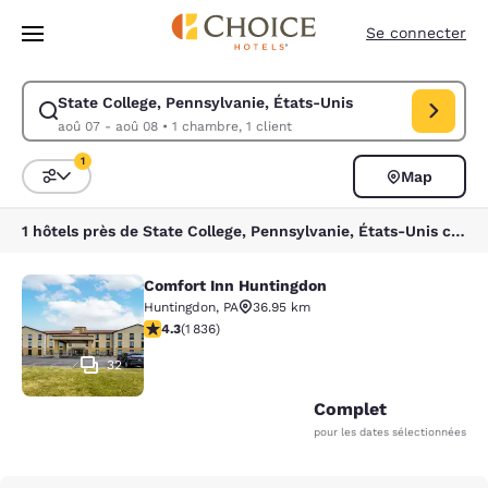
Chargement terminé
Sauter à Contenu Principal
Se connecter
State College, Pennsylvanie, États-Unis
Modifier la recherche pour State College, Pennsylvanie, États-Unis. Da
aoû 07 - aoû 08
•
1 chambre, 1 client
1
Map
Triez et filtrez
1 filtre sélectionné
1 hôtels près de State College, Pennsylvanie, États-Unis correspondent à vos filtres
Comfort Inn Huntingdon
Comfort Inn Huntingdon
Huntingdon
,
PA
36.95 km
4.27 étoiles. Excellent. 1836 commentaires
4.3
(
1 836
)
32
Complet
pour les dates sélectionnées