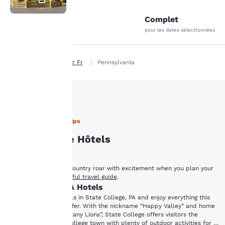
Complet
pour les dates sélectionnées
La
Page d’accueil
Fr Fr
Pennsylvania
protection
de votre
vie privée
State College Travel Tips
est notre
State College Hôtels
priorité.
Let your time in Lion Country roar with excitement when you plan your
next trip with
our helpful travel guide
.
State College, PA Hotels
Notre site internet
Stay with Choice Hotels in State College, PA and enjoy everything this
utilise des cookies, y
college town has to offer. With the nickname “Happy Valley” and home
compris des cookies de
to the Penn State “Nittany Lions”, State College offers visitors the
tiers, à des fins de
youthful energy of a college town with plenty of outdoor activities for a