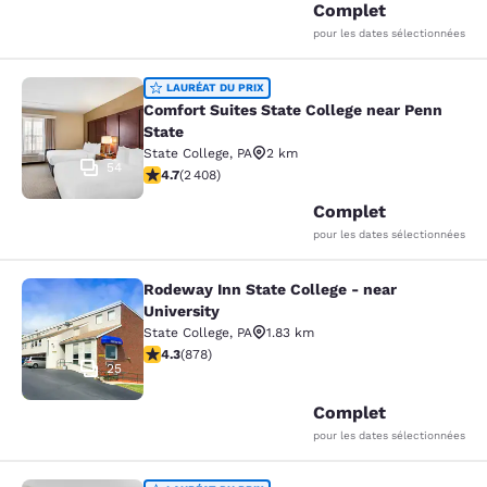
Complet
pour les dates sélectionnées
Comfort Suites State College near P
LAURÉAT DU PRIX
Comfort Suites State College near Penn
State
State College
,
PA
2 km
54
4.67 étoiles. Exceptionnel. 2408 commentaires
4.7
(
2 408
)
Complet
pour les dates sélectionnées
Rodeway Inn State College - near
Rodeway Inn State College - near Un
University
State College
,
PA
1.83 km
4.3 étoiles. Excellent. 878 commentaires
4.3
(
878
)
25
Complet
pour les dates sélectionnées