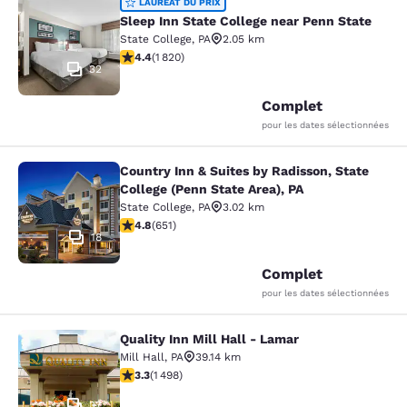
Sleep Inn State College near Penn S
LAURÉAT DU PRIX
Sleep Inn State College near Penn State
State College
,
PA
2.05 km
4.39 étoiles. Excellent. 1820 commentaires
4.4
(
1 820
)
32
Complet
pour les dates sélectionnées
Country Inn & Suites by Radisson, State
Country Inn & Suites by Radisson, St
College (Penn State Area), PA
State College
,
PA
3.02 km
4.76 étoiles. Exceptionnel. 651 commentaires
4.8
(
651
)
18
Complet
pour les dates sélectionnées
Quality Inn Mill Hall - Lamar
Quality Inn Mill Hall - Lamar
Mill Hall
,
PA
39.14 km
3.32 étoiles. Bien. 1498 commentaires
3.3
(
1 498
)
37