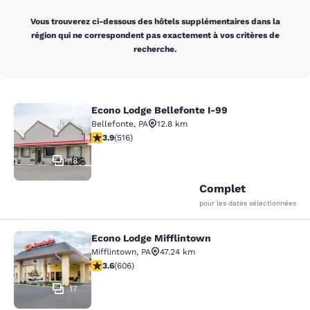
Vous trouverez ci-dessous des hôtels supplémentaires dans la
région qui ne correspondent pas exactement à vos critères de
recherche.
Econo Lodge Bellefonte I-99
Econo Lodge Bellefonte I-99
Bellefonte
,
PA
12.8 km
3.92 étoiles. Bien. 516 commentaires
3.9
(
516
)
18
Complet
pour les dates sélectionnées
Econo Lodge Mifflintown
Econo Lodge Mifflintown
Mifflintown
,
PA
47.24 km
3.63 étoiles. Bien. 606 commentaires
3.6
(
606
)
17