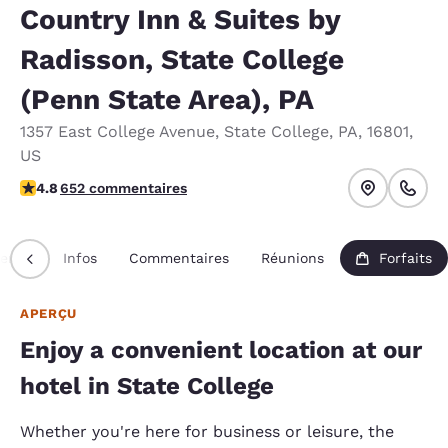
Country Inn & Suites by
Radisson, State College
(Penn State Area), PA
1357 East College Avenue
,
State College
,
PA
,
16801
,
US
4.76 étoiles. Exceptionnel.
4.8
652 commentaires
erçu
Infos
Commentaires
Réunions
Forfaits
APERÇU
Enjoy a convenient location at our
hotel in State College
Whether you're here for business or leisure, the