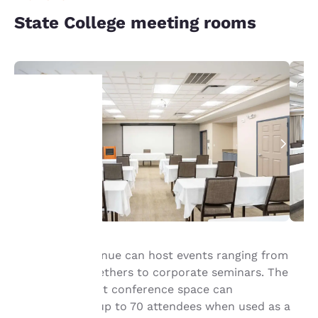
State College meeting rooms
La
protection
de votre
vie privée
est notre
Our versatile venue can host events ranging from
priorité.
private get-togethers to corporate seminars. The
880-square-foot conference space can
accommodate up to 70 attendees when used as a
Notre site internet