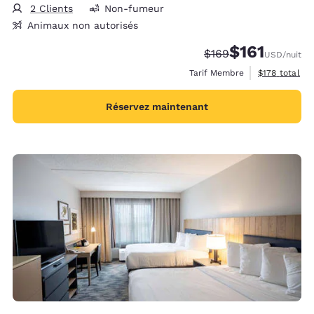
2 Clients
Non-fumeur
Animaux non autorisés
$161
Tarif barré :
Tarif réduit :
$169
USD
/nuit
Afficher les d
Tarif Membre
$178
total
Réservez maintenant