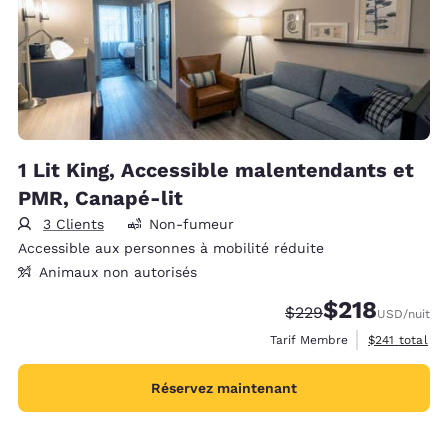
1 Lit King, Accessible malentendants et
PMR, Canapé-lit
3 Clients
Non-fumeur
Accessible aux personnes à mobilité réduite
Animaux non autorisés
$218
Tarif barré :
Tarif réduit :
$229
USD
/nuit
Afficher les d
Tarif Membre
$241
total
Réservez maintenant