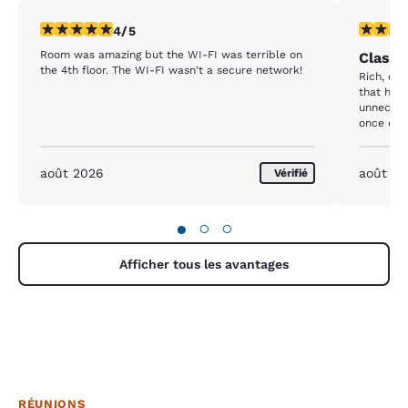
4 étoiles. Très Bien. 1 commentaire
4 étoiles
4/5
Room was amazing but the WI-FI was terrible on
Classy
the 4th floor. The WI-FI wasn't a secure network!
Rich, classy a
that hid
unnecess
once open. And why would the cabinet, 
and micr
When you 
microwave
août 2026
août 2
Vérifié
hazard i
behind y
egress in emerge
●
○
○
above ave
Afficher tous les avantages
RÉUNIONS