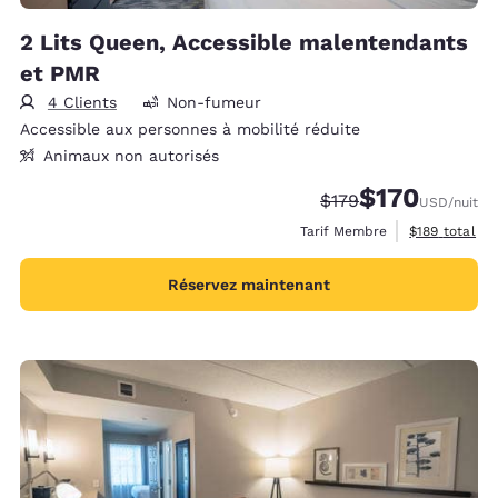
2 Lits Queen, Accessible malentendants
et PMR
4 Clients
Non-fumeur
Accessible aux personnes à mobilité réduite
Animaux non autorisés
$170
Tarif barré :
Tarif réduit :
$179
USD
/nuit
Afficher les d
Tarif Membre
$189
total
Réservez maintenant