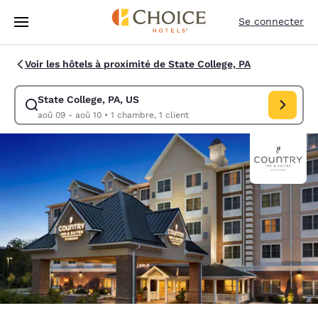
Chargement terminé
Sauter à Contenu Principal
Se connecter
Voir les hôtels à proximité de State College, PA
State College, PA, US
Modifier la recherche pour State College, PA, US. Date d’arrivée aoû 0
aoû 09 - aoû 10
•
1 chambre, 1 client