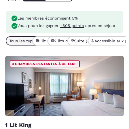
Les membres économisent 5%
Vous pourriez gagner
1 605 points
après ce séjour
Tous les types de chambres (6)
1 lit (3)
2 lits ou + (3)
Suite (3)
Accessible aux pe
3 CHAMBRES RESTANTES À CE TARIF
1 Lit King