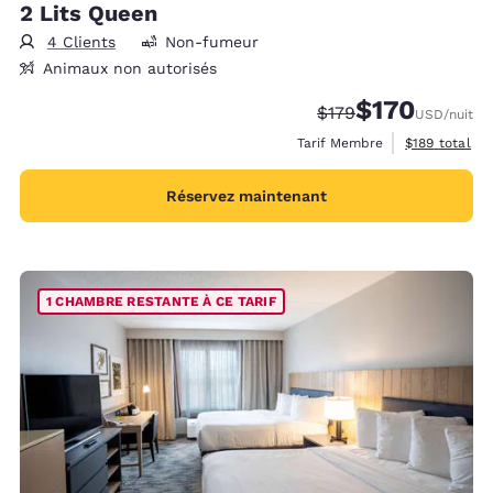
2 Lits Queen
4 Clients
Non-fumeur
Animaux non autorisés
$170
Tarif barré :
Tarif réduit :
$179
USD
/nuit
Afficher les d
Tarif Membre
$189
total
Réservez maintenant
1 CHAMBRE RESTANTE À CE TARIF