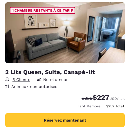
1 CHAMBRE RESTANTE À CE TARIF
2 Lits Queen, Suite, Canapé-lit
5 Clients
Non-fumeur
Animaux non autorisés
$227
Tarif barré :
Tarif réduit :
$239
USD
/nuit
Afficher les d
Tarif Membre
$252
total
Réservez maintenant