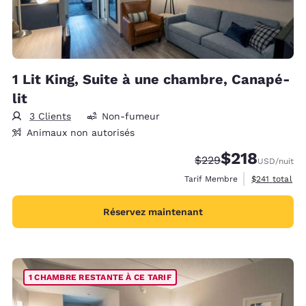
1 Lit King, Suite à une chambre, Canapé-
lit
3 Clients
Non-fumeur
Animaux non autorisés
$218
Tarif barré :
Tarif réduit :
$229
USD
/nuit
Afficher les d
Tarif Membre
$241
total
Réservez maintenant
1 CHAMBRE RESTANTE À CE TARIF