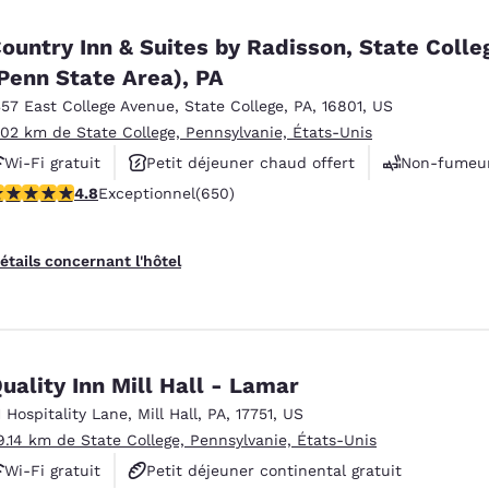
ountry Inn & Suites by Radisson, State Colle
Penn State Area), PA
357 East College Avenue
,
State College
,
PA
,
16801
,
US
.02 km de State College, Pennsylvanie, États-Unis
Wi-Fi gratuit
Petit déjeuner chaud offert
Non-fumeu
.76 étoiles. Exceptionnel. 650 commentaires
4.8
Exceptionnel
(650)
étails concernant l'hôtel
uality Inn Mill Hall - Lamar
1 Hospitality Lane
,
Mill Hall
,
PA
,
17751
,
US
9.14 km de State College, Pennsylvanie, États-Unis
es
Refuser tous les cookies
Paramètres 
Wi-Fi gratuit
Petit déjeuner continental gratuit