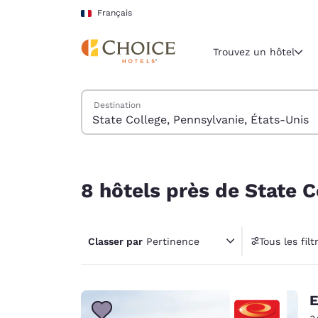
Chargement terminé
Sauter à Contenu Principal
Français
Trouvez un hôtel
Trouver des hôtels
Destination
Région et lieu 
France
Français
8 hôtels près de State College, Pennsylvanie, Ét
Sélectionne
8 hôtels près de State C
Amériques
United Sta
Classer par
Pertinence
Tous les filt
English
América L
Português
E