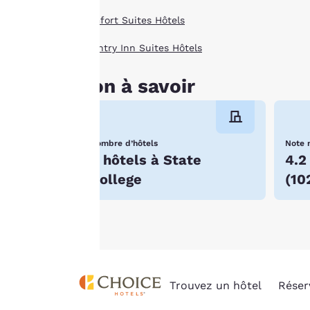
cookies », les
Comfort Suites Hôtels
cookies pour
lesquels le
Country Inn Suites Hôtels
consentement est
requis ne seront pas
Bon à savoir
stockés sur votre
appareil.
Pour plus
Nombre d’hôtels
Note 
8 hôtels à State
4.2
d’informations,
consultez notre
College
(
10
Politique en matière
de cookies
.
Trouvez un hôtel
Réser