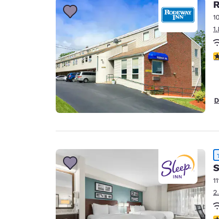
R
1
1
4
D
S
11
2
4