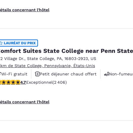
étails concernant l'hôtel
LAURÉAT DU PRIX
omfort Suites State College near Penn Stat
32 Village Dr.
,
State College
,
PA
,
16803-2923
,
US
 km de State College, Pennsylvanie, États-Unis
Wi-Fi gratuit
Petit déjeuner chaud offert
Non-fumeu
.67 étoiles. Exceptionnel. 2406 commentaires
4.7
Exceptionnel
(2 406)
étails concernant l'hôtel