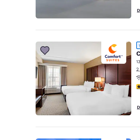
D
C
1
2
4
D