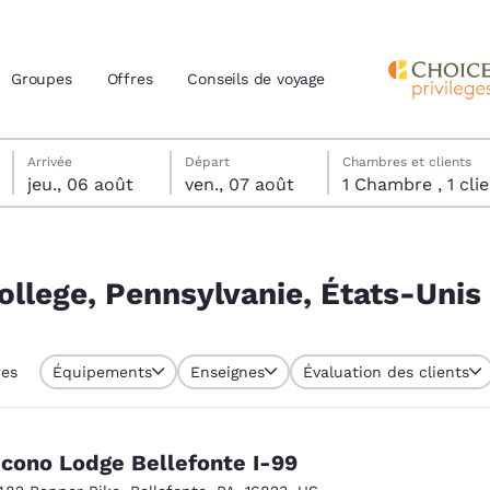
Groupes
Offres
Conseils de voyage
jeudi 6 août
vendredi 7 août
vendredi 7 août date de départ sélectionnée
jeudi 6 août date d’arrivée sélectionnée
Arrivée
Départ
Chambres et clients
jeu., 06 août
ven., 07 août
1 Chambre , 1 
actuels
ats-Unis
z votre langue préférée
ollege, Pennsylvanie, États-Unis
tes
Estados Unidos
América Lat
res
Équipements
Enseignes
Évaluation des clients
Español
Español
atina
Latin America
Canada
English
English
cono Lodge Bellefonte I-99