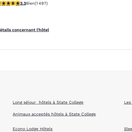
.32 étoiles. Bien. 1497 commentaires
3.3
Bien
(1 497)
Animaux acceptés
étails concernant l'hôtel
Long séjour hôtels à State College
Les
Animaux acceptés hôtels à State College
Econo Lodge Hôtels
Sle