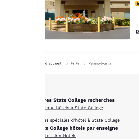
améliorer nos
3
services. Vous
pouvez modifier à
tout moment ces
D
paramètres en
consultant notre
« Politique en
matière de cookies »
et en suivant les
Page d’accueil
Fr Fr
Pennsylvania
instructions qu’elle
contient. En
cliquant sur
« Accepter tous les
Autres State College recherches
cookies », vous
consentez au
Boutique hôtels à State College
stockage des cookies
Offres spéciales d’hôtel à State College
sur votre appareil.
State College hôtels par enseigne
En cliquant sur
Comfort Inn Hôtels
« Refuser tous les