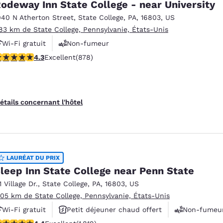
odeway Inn State College - near University
040 N Atherton Street
,
State College
,
PA
,
16803
,
US
.83 km de State College, Pennsylvanie, États-Unis
Wi-Fi gratuit
Non-fumeur
.3 étoiles. Excellent. 878 commentaires
4.3
Excellent
(878)
étails concernant l'hôtel
LAURÉAT DU PRIX
leep Inn State College near Penn State
1 Village Dr.
,
State College
,
PA
,
16803
,
US
.05 km de State College, Pennsylvanie, États-Unis
Wi-Fi gratuit
Petit déjeuner chaud offert
Non-fumeu
.39 étoiles. Excellent. 1819 commentaires