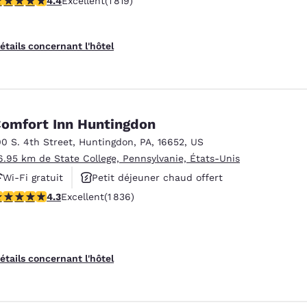
4.4
Excellent
(1 819)
étails concernant l'hôtel
omfort Inn Huntingdon
00 S. 4th Street
,
Huntingdon
,
PA
,
16652
,
US
6.95 km de State College, Pennsylvanie, États-Unis
Wi-Fi gratuit
Petit déjeuner chaud offert
.27 étoiles. Excellent. 1836 commentaires
4.3
Excellent
(1 836)
Animaux acceptés
étails concernant l'hôtel