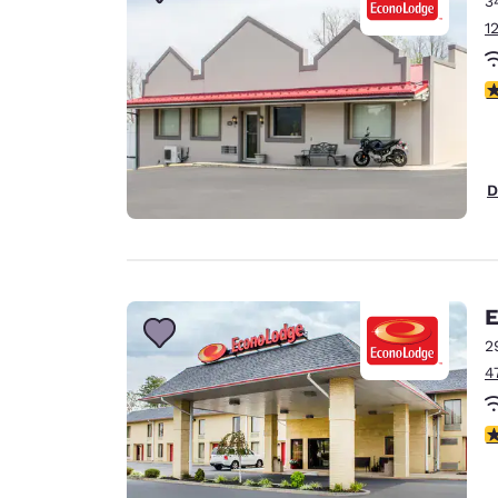
3
Canada
Français
1
Europe
3
Deutschla
Deutsch
Spain
D
English
Ireland
English
E
United Ki
English
2
4
Asie-Pacifique
Australia
3
English