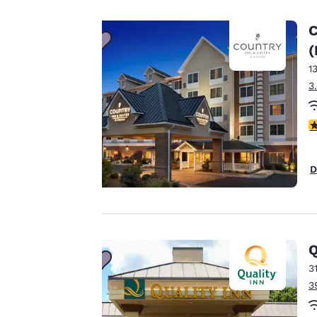
compris des cookies
de tiers, à des fins
C
de performance et
(
pour vous offrir une
1
expérience en ligne
3
personnalisée en
envoyant des
publicités en
4
fonction de vos
préférences de
D
navigation.
Autrement dit, nous
pouvons retenir des
informations vous
concernant, vous
Q
montrer des
3
produits répondant
3
à vos intérêts et
Accepter tous les cooki
continuer à