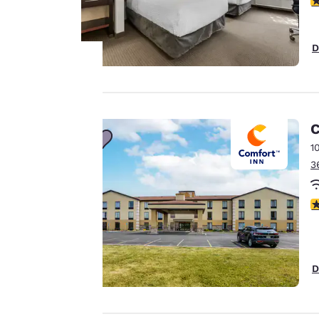
D
La
protection
C
1
de votre
3
vie privée
4
est notre
priorité.
D
Notre site internet
utilise des cookies, y