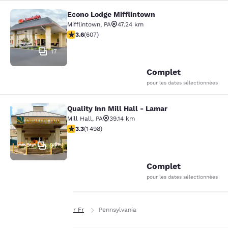
Econo Lodge Mifflintown
Econo Lodge Mifflintown
Mifflintown
,
PA
47.24 km
3.63 étoiles. Bien. 607 commentaires
3.6
(
607
)
17
Complet
pour les dates sélectionnées
Quality Inn Mill Hall - Lamar
Quality Inn Mill Hall - Lamar
Mill Hall
,
PA
39.14 km
3.32 étoiles. Bien. 1498 commentaires
3.3
(
1 498
)
37
Complet
pour les dates sélectionnées
Page d’accueil
Fr Fr
Pennsylvania