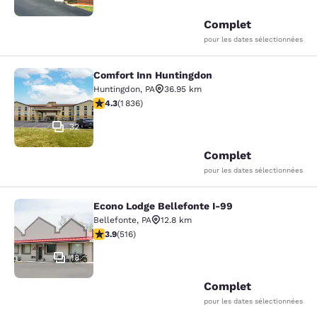
Complet
pour les dates sélectionnées
Comfort Inn Huntingdon
Comfort Inn Huntingdon
Huntingdon
,
PA
36.95 km
4.27 étoiles. Excellent. 1836 commentaires
4.3
(
1 836
)
32
Complet
pour les dates sélectionnées
Econo Lodge Bellefonte I-99
Econo Lodge Bellefonte I-99
Bellefonte
,
PA
12.8 km
3.92 étoiles. Bien. 516 commentaires
3.9
(
516
)
18
Complet
pour les dates sélectionnées