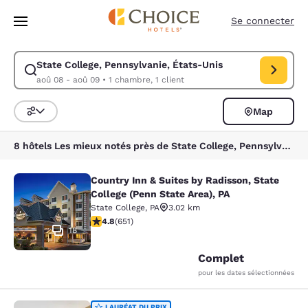
Chargement terminé
Sauter à Contenu Principal
Se connecter
State College, Pennsylvanie, États-Unis
Modifier la recherche pour State College, Pennsylvanie, États-Unis. Da
aoû 08 - aoû 09
•
1 chambre, 1 client
Map
Triez et filtrez
8 hôtels Les mieux notés près de State College, Pennsylvanie, États-Unis
Country Inn & Suites by Radisson, State
Country Inn & Suites by Radisson, St
College (Penn State Area), PA
State College
,
PA
3.02 km
4.76 étoiles. Exceptionnel. 651 commentaires
4.8
(
651
)
18
Complet
pour les dates sélectionnées
LAURÉAT DU PRIX