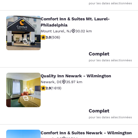
pour les dates sélectionnées
Comfort Inn & Suites Mt. Laurel-
Comfort Inn & Suites Mt. Laurel-Phi
Philadelphia
Mount Laurel
,
NJ
30.02 km
3.01 étoiles. Moyen. 506 commentaires
3.0
(
506
)
32
Complet
pour les dates sélectionnées
Quality Inn Newark - Wilmington
Quality Inn Newark - Wilmington
Newark
,
DE
35.97 km
2.86 étoiles. Moyen. 1619 commentaires
2.9
(
1 619
)
17
Complet
pour les dates sélectionnées
Comfort Inn & Suites Newark - Wilmington
Comfort Inn & Suites Newark - Wil