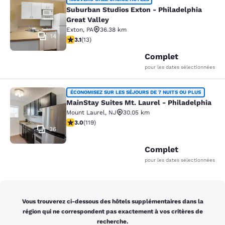
Suburban Studios Exton - Philadelph
Suburban Studios Exton - Philadelphia
Great Valley
Exton
,
PA
36.38 km
14
3.08 étoiles. Moyen. 13 commentaires
3.1
(
13
)
Complet
pour les dates sélectionnées
MainStay Suites Mt. Laurel - Philad
ÉCONOMISEZ SUR LES SÉJOURS DE 7 NUITS OU PLUS
MainStay Suites Mt. Laurel - Philadelphia
Mount Laurel
,
NJ
30.05 km
2.97 étoiles. Moyen. 119 commentaires
3.0
(
119
)
36
Complet
pour les dates sélectionnées
Vous trouverez ci-dessous des hôtels supplémentaires dans la
région qui ne correspondent pas exactement à vos critères de
recherche.