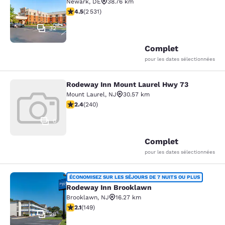
Newark
,
DE
38.76 km
4.49 étoiles. Excellent. 2531 commentaires
4.5
(
2 531
)
32
Complet
pour les dates sélectionnées
Rodeway Inn Mount Laurel Hwy 73
Rodeway Inn Mount Laurel Hwy 73
Mount Laurel
,
NJ
30.57 km
2.39 étoiles. Moyen. 240 commentaires
2.4
(
240
)
0
Complet
pour les dates sélectionnées
Rodeway Inn Brooklawn
ÉCONOMISEZ SUR LES SÉJOURS DE 7 NUITS OU PLUS
Rodeway Inn Brooklawn
Brooklawn
,
NJ
16.27 km
2.07 étoiles. Moyen. 149 commentaires
2.1
(
149
)
28