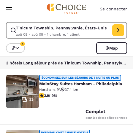
Chargement terminé
Sauter à Contenu Principal
Se connecter
Tinicum Township, Pennsylvanie, États-Unis
Modifier la recherche pour Tinicum Township, Pennsylvanie, États-Unis
aoû 08 - aoû 09
•
1 chambre, 1 client
4
Map
Triez et filtrez
4 filtres sélectionnés
3 hôtels Long séjour près de Tinicum Township, Pennsylvanie, États-Unis correspondent à vos filtres
MainStay Suites Horsham - Philadel
ÉCONOMISEZ SUR LES SÉJOURS DE 7 NUITS OU PLUS
MainStay Suites Horsham - Philadelphia
Horsham
,
PA
37.4 km
3.89 étoiles. Bien. 198 commentaires
3.9
(
198
)
33
Complet
pour les dates sélectionnées
NOUVEAU CHEZ CHOICE HOTELS