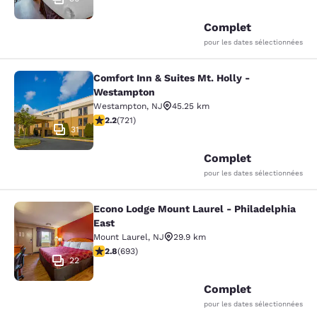
Complet
pour les dates sélectionnées
Comfort Inn & Suites Mt. Holly -
Comfort Inn & Suites Mt. Holly - W
Westampton
Westampton
,
NJ
45.25 km
2.22 étoiles. Moyen. 721 commentaires
2.2
(
721
)
31
Complet
pour les dates sélectionnées
Econo Lodge Mount Laurel - Philadelphia
Econo Lodge Mount Laurel - Philade
East
Mount Laurel
,
NJ
29.9 km
2.83 étoiles. Moyen. 693 commentaires
2.8
(
693
)
22
Complet
pour les dates sélectionnées