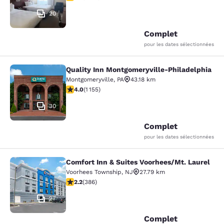
20
Complet
pour les dates sélectionnées
Quality Inn Montgomeryville-Philadelphia
Quality Inn Montgomeryville-Philad
Montgomeryville
,
PA
43.18 km
4.03 étoiles. Très Bien. 1155 commentaires
4.0
(
1 155
)
30
Complet
pour les dates sélectionnées
Comfort Inn & Suites Voorhees/Mt. Laurel
Comfort Inn & Suites Voorhees/Mt. 
Voorhees Township
,
NJ
27.79 km
2.24 étoiles. Moyen. 386 commentaires
2.2
(
386
)
27
Complet