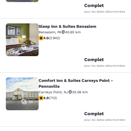
Complet
pour les dates sélectionnées
Sleep Inn & Suites Bensalem
Sleep Inn & Suites Bensalem
Bensalem
,
PA
40.65 km
4.05 étoiles. Très Bien. 2942 commentaires
4.0
(
2 942
)
30
Complet
pour les dates sélectionnées
Comfort Inn & Suites Carneys Point -
Comfort Inn & Suites Carneys Point 
Pennsville
Carneys Point
,
NJ
25.06 km
4 étoiles. Très Bien. 710 commentaires
4.0
(
710
)
44
Complet
pour les dates sélectionnées