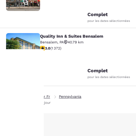
41
Complet
pour les dates sélectionnées
Quality Inn & Suites Bensalem
Quality Inn & Suites Bensalem
Bensalem
,
PA
40.79 km
3.03 étoiles. Moyen. 1372 commentaires
3.0
(
1 372
)
17
Complet
La
pour les dates sélectionnées
protection
Page d’accueil
Fr Fr
Pennsylvania
de votre
Hôtels en Long séjour
vie privée
est notre