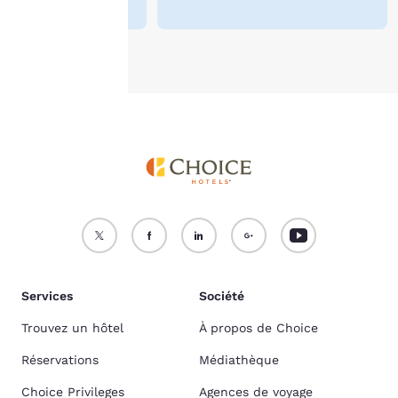
Township
Accepter tous les cookies
Refuser tous les cookies
Services
Société
Trouvez un hôtel
À propos de Choice
Réservations
Médiathèque
Choice Privileges
Agences de voyage