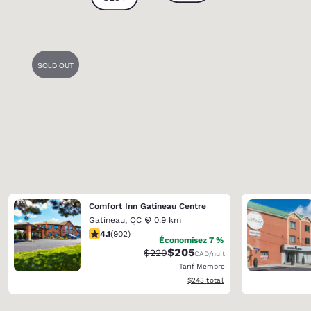
Comfort Inn Gatineau Centre
Gatineau
,
QC
0.9 km
4.1 étoiles. Très Bien. 902 commentaires
4.1
(
902
)
Économisez 7 %
$205
Tarif barré :
Tarif réduit :
$220
CAD
/nuit
Tarif Membre
Afficher les détails du total estimé
$243
total