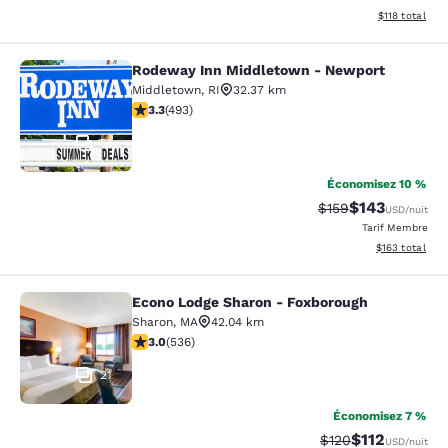
Afficher les d
$118
total
Rodeway Inn Middletown - Newport
Rodeway Inn Middletown - Newpor
Middletown
,
RI
32.37 km
3.26 étoiles. Bien. 493 commentaires
3.3
(
493
)
51
Économisez 10 %
$143
Tarif barré :
Tarif réduit :
$159
USD
/nuit
Tarif Membre
Afficher les dé
$163
total
Econo Lodge Sharon - Foxborough
Econo Lodge Sharon - Foxborough
Sharon
,
MA
42.04 km
3.01 étoiles. Moyen. 536 commentaires
3.0
(
536
)
21
Économisez 7 %
$112
Tarif barré :
Tarif réduit :
$120
USD
/nuit