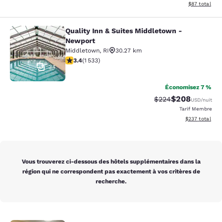
Afficher les d
$87
total
Quality Inn & Suites Middletown -
Quality Inn & Suites Middletown - 
Newport
Middletown
,
RI
30.27 km
3.37 étoiles. Bien. 1533 commentaires
3.4
(
1 533
)
34
Économisez 7 %
$208
Tarif barré :
Tarif réduit :
$224
USD
/nuit
Tarif Membre
Afficher les dé
$237
total
Vous trouverez ci-dessous des hôtels supplémentaires dans la
région qui ne correspondent pas exactement à vos critères de
recherche.