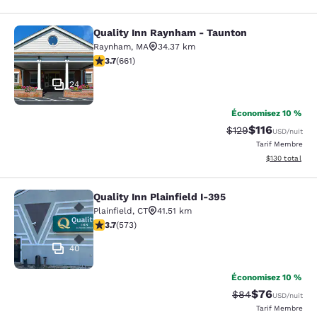
Quality Inn Raynham - Taunton
Quality Inn Raynham - Taunton
Raynham
,
MA
34.37 km
3.66 étoiles. Bien. 661 commentaires
3.7
(
661
)
24
Économisez 10 %
$116
Tarif barré :
Tarif réduit :
$129
USD
/nuit
Tarif Membre
Afficher les dé
$130
total
Quality Inn Plainfield I-395
Quality Inn Plainfield I-395
Plainfield
,
CT
41.51 km
3.68 étoiles. Bien. 573 commentaires
3.7
(
573
)
40
Économisez 10 %
$76
Tarif barré :
Tarif réduit :
$84
USD
/nuit
Tarif Membre