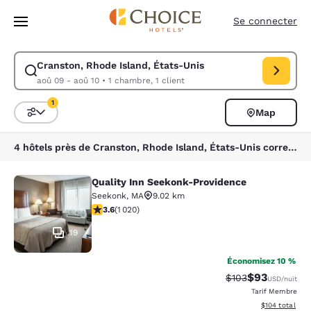
Chargement terminé
Sauter à Contenu Principal
Se connecter
Cranston, Rhode Island, États-Unis
Modifier la recherche pour Cranston, Rhode Island, États-Unis. Date d’
aoû 09 - aoû 10
•
1 chambre, 1 client
1
Map
Triez et filtrez
1 filtre sélectionné
4 hôtels près de Cranston, Rhode Island, États-Unis correspondent à vos filtres
Quality Inn Seekonk-Providence
Quality Inn Seekonk-Providence
Seekonk
,
MA
9.02 km
3.56 étoiles. Bien. 1020 commentaires
3.6
(
1 020
)
19
Économisez 10 %
$93
Tarif barré :
Tarif réduit :
$103
USD
/nuit
Tarif Membre
Afficher les dé
$104
total