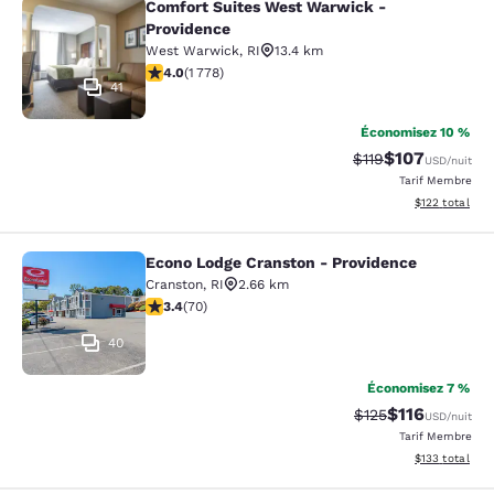
Comfort Suites West Warwick -
Comfort Suites West Warwick - Pro
Providence
West Warwick
,
RI
13.4 km
3.97 étoiles. Bien. 1778 commentaires
4.0
(
1 778
)
41
Économisez 10 %
$107
Tarif barré :
Tarif réduit :
$119
USD
/nuit
Tarif Membre
Afficher les dé
$122
total
Econo Lodge Cranston - Providence
Econo Lodge Cranston - Providence
Cranston
,
RI
2.66 km
3.39 étoiles. Bien. 70 commentaires
3.4
(
70
)
40
Économisez 7 %
$116
Tarif barré :
Tarif réduit :
$125
USD
/nuit
Tarif Membre
Afficher les dé
$133
total