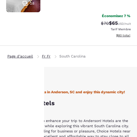
28
Économisez 7 %
$65
Tarif barré :
Tarif réduit :
$70
USD
/nuit
Tarif Membre
Afficher les d
$80
total
Page d’accueil
Fr Fr
South Carolina
La
Stay with Choice Hotels in Anderson, SC and enjoy this dynamic city!
protection
Anderson Hôtels
de votre
vie privée
Allow Choice Hotels to enhance your trip to Anderson! Hotels are the
perfect place to relax while exploring this vibrant South Carolina city.
est notre
Whether you are traveling for business or pleasure, Choice Hotels near
Anderson, SC are an excellent and affordable way to stay close to all