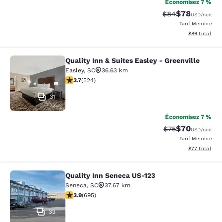
Économisez 7 %
$78
Tarif barré :
Tarif réduit :
$84
USD
/nuit
Tarif Membre
Afficher les d
$86
total
Quality Inn & Suites Easley - Greenville
Quality Inn & Suites Easley - Greenv
Easley
,
SC
36.63 km
3.7 étoiles. Bien. 524 commentaires
3.7
(
524
)
31
Économisez 7 %
$70
Tarif barré :
Tarif réduit :
$75
USD
/nuit
Tarif Membre
Afficher les d
$77
total
Quality Inn Seneca US-123
Quality Inn Seneca US-123
Seneca
,
SC
37.67 km
3.85 étoiles. Bien. 695 commentaires
3.9
(
695
)
33