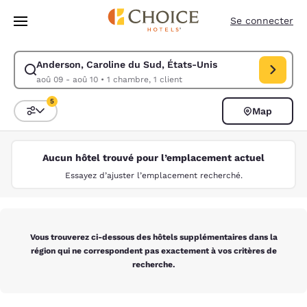
Chargement terminé
Sauter à Contenu Principal
Se connecter
Anderson, Caroline du Sud, États-Unis
Modifier la recherche pour Anderson, Caroline du Sud, États-Unis. Dat
aoû 09 - aoû 10
•
1 chambre, 1 client
5
Map
Triez et filtrez
5 filtres sélectionnés
Aucun hôtel trouvé pour l’emplacement actuel
Essayez d’ajuster l’emplacement recherché.
Vous trouverez ci-dessous des hôtels supplémentaires dans la
région qui ne correspondent pas exactement à vos critères de
recherche.