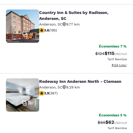
Country Inn & Suites by Radisson,
Country Inn & Suites by Radisson, A
Anderson, SC
Anderson
,
SC
9.77 km
3.58 étoiles. Bien. 195 commentaires
3.6
(
195
)
18
Économisez 7 %
$115
Tarif barré :
Tarif réduit :
$124
USD
/nuit
Tarif Membre
Afficher les dé
$128
total
Rodeway Inn Anderson North - Clemson
Rodeway Inn Anderson North - Cle
Anderson
,
SC
9.29 km
3.85 étoiles. Bien. 367 commentaires
3.9
(
367
)
30
Économisez 5 %
$62
Tarif barré :
Tarif réduit :
$65
USD
/nuit
Tarif Membre