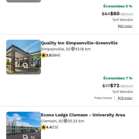
Économisez 5 %
$80
Tarif barré :
Tarif réduit :
$84
USD
/nuit
Tarif Membre
Afficher les d
$92
total
Quality Inn Simpsonville-Greenville
Quality Inn Simpsonville-Greenville
Simpsonville
,
SC
43.18 km
3.52 étoiles. Bien. 684 commentaires
3.5
(
684
)
48
Économisez 7 %
$72
Tarif barré :
Tarif réduit :
$77
USD
/nuit
Tarif Membre
Afficher les d
Frais inclus
$79
total
Econo Lodge Clemson - University Area
Econo Lodge Clemson - University A
Clemson
,
SC
25.23 km
4.38 étoiles. Excellent. 13 commentaires
4.4
(
13
)
40