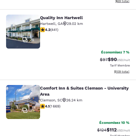
Afficher les d
$69
total
Quality Inn Hartwell
Quality Inn Hartwell
Hartwell
,
GA
29.02 km
4.2 étoiles. Excellent. 441 commentaires
4.2
(
441
)
26
Économisez 7 %
$90
Tarif barré :
Tarif réduit :
$97
USD
/nuit
Tarif Membre
Afficher les dé
$109
total
Comfort Inn & Suites Clemson - University
Comfort Inn & Suites Clemson - Univ
Area
Clemson
,
SC
26.24 km
4.12 étoiles. Très Bien. 1669 commentaires
4.1
(
1 669
)
35
Économisez 10 %
$112
Tarif barré :
Tarif réduit :
$124
USD
/nuit
Tarif Membre