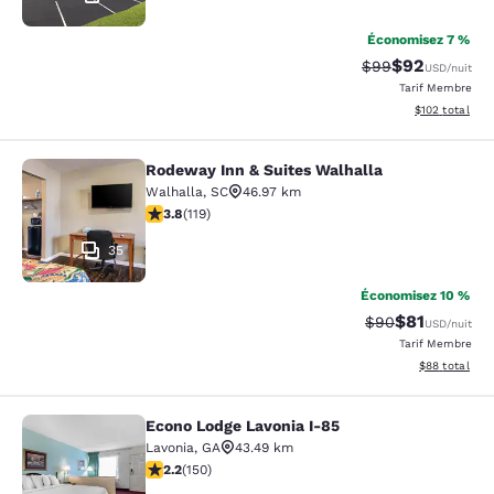
Économisez 7 %
$92
Tarif barré :
Tarif réduit :
$99
USD
/nuit
Tarif Membre
Afficher les dé
$102
total
Rodeway Inn & Suites Walhalla
Rodeway Inn & Suites Walhalla
Walhalla
,
SC
46.97 km
3.82 étoiles. Bien. 119 commentaires
3.8
(
119
)
35
Économisez 10 %
$81
Tarif barré :
Tarif réduit :
$90
USD
/nuit
Tarif Membre
Afficher les d
$88
total
Econo Lodge Lavonia I-85
Econo Lodge Lavonia I-85
Lavonia
,
GA
43.49 km
2.21 étoiles. Moyen. 150 commentaires
2.2
(
150
)