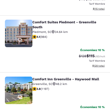
Tarif Membre
Afficher les d
$115
total
Comfort Suites Piedmont - Greenville
Comfort Suites Piedmont - Greenvil
South
Piedmont
,
SC
34.64 km
4.07 étoiles. Très Bien. 984 commentaires
4.1
(
984
)
46
Économisez 10 %
$115
Tarif barré :
Tarif réduit :
$128
USD
/nuit
Tarif Membre
Afficher les dé
$128
total
Comfort Inn Greenville - Haywood Mall
Comfort Inn Greenville - Haywood M
Greenville
,
SC
48.2 km
3.83 étoiles. Bien. 1197 commentaires
3.8
(
1 197
)
34
Économisez 10 %