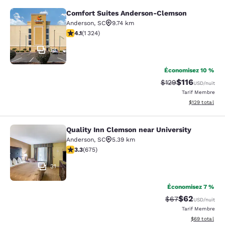
Comfort Suites Anderson-Clemson
Comfort Suites Anderson-Clemson
Anderson
,
SC
9.74 km
4.14 étoiles. Très Bien. 1324 commentaires
4.1
(
1 324
)
33
Économisez 10 %
$116
Tarif barré :
Tarif réduit :
$129
USD
/nuit
Tarif Membre
Afficher les dé
$129
total
Quality Inn Clemson near University
Quality Inn Clemson near University
Anderson
,
SC
5.39 km
3.34 étoiles. Bien. 675 commentaires
3.3
(
675
)
31
Économisez 7 %
$62
Tarif barré :
Tarif réduit :
$67
USD
/nuit
Tarif Membre
Afficher les d
$69
total