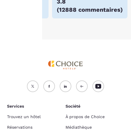
$62
3.8
Politique en matière de
(
12888 commentaires
)
cookies
.
Accepter tous les cookies
Refuser tous les cookies
Services
Société
Trouvez un hôtel
À propos de Choice
Réservations
Médiathèque