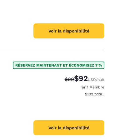
Voir la disponibilité
RÉSERVEZ MAINTENANT ET ÉCONOMISEZ 7 %
$92
Tarif barré :
Tarif réduit :
$99
USD
/nuit
Tarif Membre
Afficher les détails du total 
$102
total
Voir la disponibilité