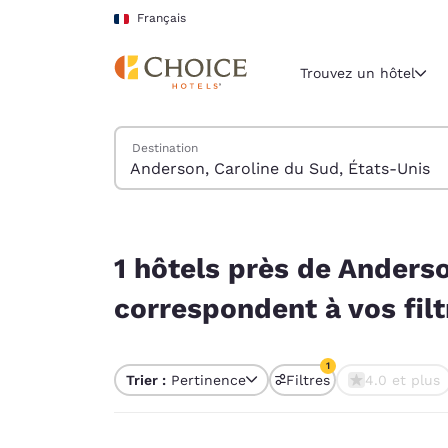
Chargement terminé
Sauter à Contenu Principal
Français
Trouvez un hôtel
Trouver des hôtels
Destination
Région et lieu 
France
Français
1 hôtels près de Anderson, Caroline du Sud, État
Sélectionne
1 hôtels près de Anders
Amériques
correspondent à vos filt
United Sta
English
1
Trier :
Pertinence
Filtres
4.0 et plus
América L
1 filtre sélectionné
Português