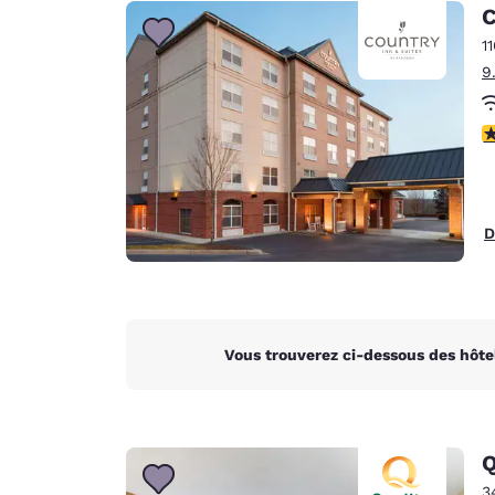
Canada
C
Français
1
Europe
9
Deutschla
Deutsch
3
Spain
English
D
Ireland
English
United Ki
English
Vous trouverez ci-dessous des hôte
Asie-Pacifique
Australia
English
Q
3