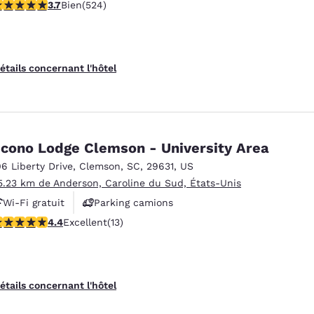
.7 étoiles. Bien. 524 commentaires
3.7
Bien
(524)
Animaux acceptés
étails concernant l'hôtel
cono Lodge Clemson - University Area
06 Liberty Drive
,
Clemson
,
SC
,
29631
,
US
5.23 km de Anderson, Caroline du Sud, États-Unis
Wi-Fi gratuit
Parking camions
.38 étoiles. Excellent. 13 commentaires
4.4
Excellent
(13)
étails concernant l'hôtel