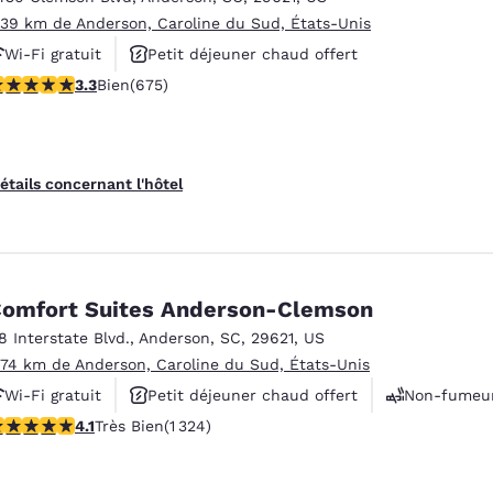
.39 km de Anderson, Caroline du Sud, États-Unis
Wi-Fi gratuit
Petit déjeuner chaud offert
.34 étoiles. Bien. 675 commentaires
3.3
Bien
(675)
Animaux acceptés
étails concernant l'hôtel
omfort Suites Anderson-Clemson
18 Interstate Blvd.
,
Anderson
,
SC
,
29621
,
US
.74 km de Anderson, Caroline du Sud, États-Unis
Wi-Fi gratuit
Petit déjeuner chaud offert
Non-fumeu
.14 étoiles. Très Bien. 1324 commentaires
4.1
Très Bien
(1 324)