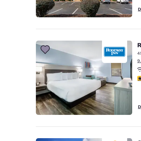
D
R
4
9
3
D