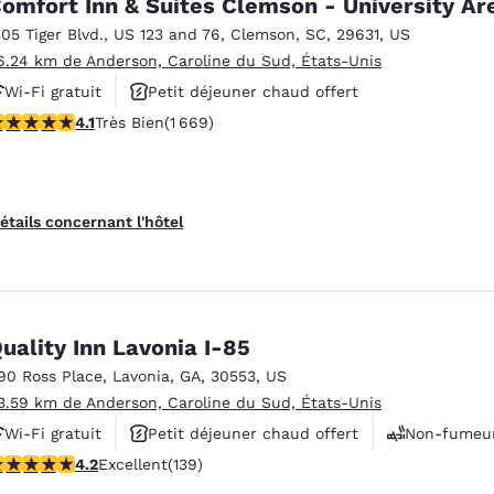
omfort Inn & Suites Clemson - University Ar
305 Tiger Blvd.
,
US 123 and 76
,
Clemson
,
SC
,
29631
,
US
6.24 km de Anderson, Caroline du Sud, États-Unis
Wi-Fi gratuit
Petit déjeuner chaud offert
.12 étoiles. Très Bien. 1669 commentaires
4.1
Très Bien
(1 669)
Animaux acceptés
étails concernant l'hôtel
uality Inn Lavonia I-85
90 Ross Place
,
Lavonia
,
GA
,
30553
,
US
3.59 km de Anderson, Caroline du Sud, États-Unis
Wi-Fi gratuit
Petit déjeuner chaud offert
Non-fumeu
.24 étoiles. Excellent. 139 commentaires
4.2
Excellent
(139)