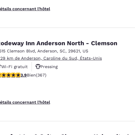
étails concernant l'hôtel
odeway Inn Anderson North - Clemson
515 Clemson Blvd
,
Anderson
,
SC
,
29621
,
US
.29 km de Anderson, Caroline du Sud, États-Unis
Wi-Fi gratuit
Pressing
.85 étoiles. Bien. 367 commentaires
3.9
Bien
(367)
étails concernant l'hôtel