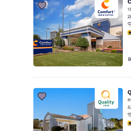
C
1
2
4
D
Q
8
4
4