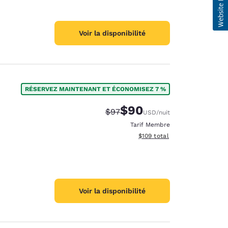
Voir la disponibilité
RÉSERVEZ MAINTENANT ET ÉCONOMISEZ 7 %
$90
Tarif barré :
Tarif réduit :
$97
USD
/nuit
Tarif Membre
Afficher les détails du total 
$109
total
Voir la disponibilité