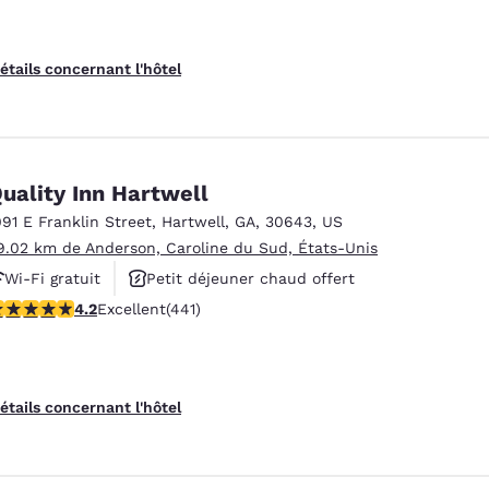
étails concernant l'hôtel
uality Inn Hartwell
091 E Franklin Street
,
Hartwell
,
GA
,
30643
,
US
9.02 km de Anderson, Caroline du Sud, États-Unis
Wi-Fi gratuit
Petit déjeuner chaud offert
.2 étoiles. Excellent. 441 commentaires
4.2
Excellent
(441)
Animaux acceptés
étails concernant l'hôtel