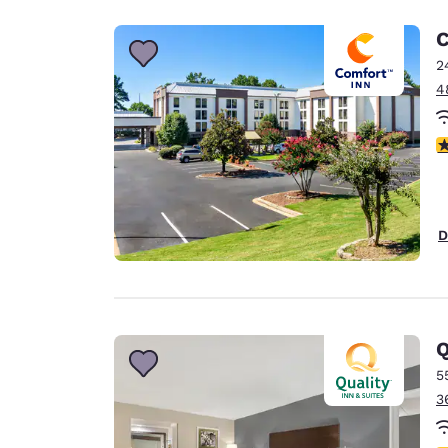
C
2
4
3
D
Q
5
3