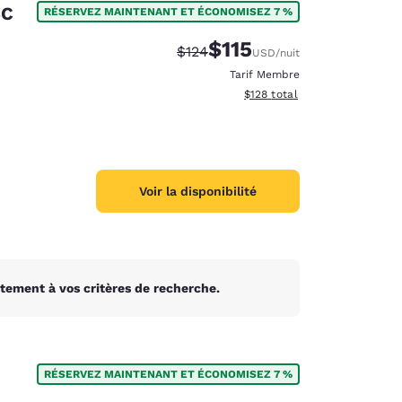
SC
RÉSERVEZ MAINTENANT ET ÉCONOMISEZ 7 %
$115
Tarif barré :
Tarif réduit :
$124
USD
/nuit
Tarif Membre
Afficher les détails du total 
$128
total
Voir la disponibilité
tement à vos critères de recherche.
d
RÉSERVEZ MAINTENANT ET ÉCONOMISEZ 7 %