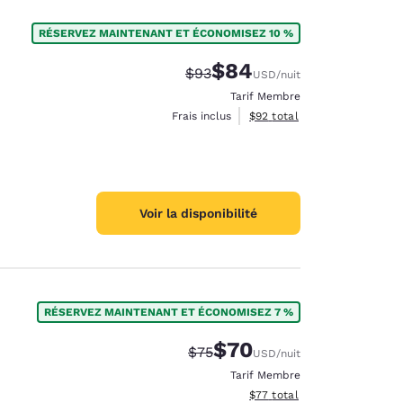
RÉSERVEZ MAINTENANT ET ÉCONOMISEZ 10 %
$84
Tarif barré :
Tarif réduit :
$93
USD
/nuit
Tarif Membre
Afficher les détails du total 
Frais inclus
$92
total
Voir la disponibilité
RÉSERVEZ MAINTENANT ET ÉCONOMISEZ 7 %
$70
Tarif barré :
Tarif réduit :
$75
USD
/nuit
Tarif Membre
Afficher les détails du total 
$77
total