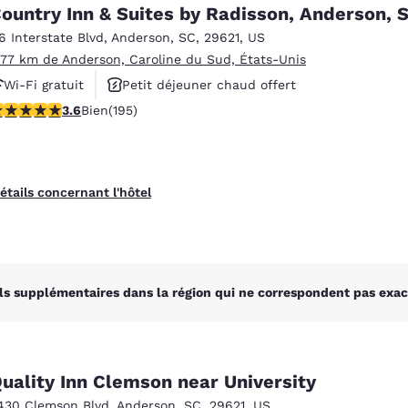
México
Mexico
ountry Inn & Suites by Radisson, Anderson, 
Español
English
16 Interstate Blvd
,
Anderson
,
SC
,
29621
,
US
.77 km de Anderson, Caroline du Sud, États-Unis
Wi-Fi gratuit
Petit déjeuner chaud offert
nd
Germany
España
English
Español
.58 étoiles. Bien. 195 commentaires
3.6
Bien
(195)
Animaux acceptés
France
France
Français
English
étails concernant l'hôtel
Italia
Italy
Italiano
English
ngdom
ls supplémentaires dans la région qui ne correspondent pas exac
India
New Zealan
English
English
uality Inn Clemson near University
430 Clemson Blvd
,
Anderson
,
SC
,
29621
,
US