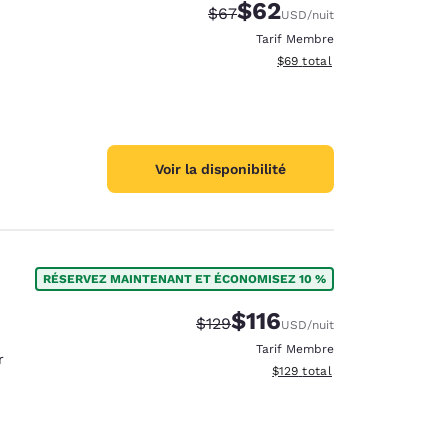
$62
Tarif barré :
Tarif réduit :
$67
USD
/nuit
Tarif Membre
Afficher les détails du total 
$69
total
Voir la disponibilité
RÉSERVEZ MAINTENANT ET ÉCONOMISEZ 10 %
$116
Tarif barré :
Tarif réduit :
$129
USD
/nuit
Tarif Membre
r
Afficher les détails du total 
$129
total