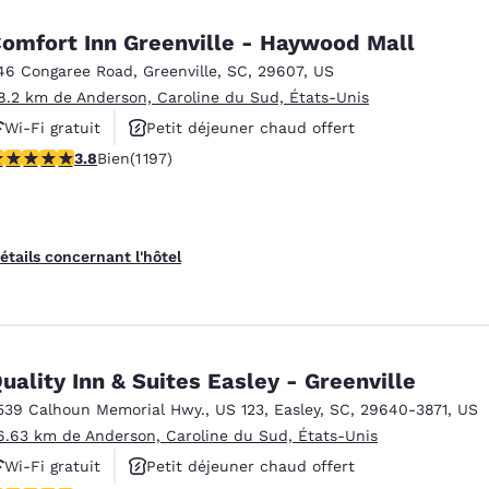
omfort Inn Greenville - Haywood Mall
46 Congaree Road
,
Greenville
,
SC
,
29607
,
US
8.2 km de Anderson, Caroline du Sud, États-Unis
Wi-Fi gratuit
Petit déjeuner chaud offert
.83 étoiles. Bien. 1197 commentaires
3.8
Bien
(1 197)
Piscine extérieure
étails concernant l'hôtel
uality Inn & Suites Easley - Greenville
539 Calhoun Memorial Hwy.
,
US 123
,
Easley
,
SC
,
29640-3871
,
US
6.63 km de Anderson, Caroline du Sud, États-Unis
Wi-Fi gratuit
Petit déjeuner chaud offert