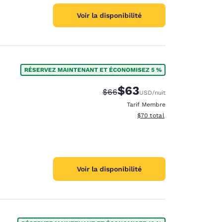
Voir la disponibilité
RÉSERVEZ MAINTENANT ET ÉCONOMISEZ 5 %
$63
Tarif barré :
Tarif réduit :
$66
USD
/nuit
Tarif Membre
Afficher les détails du total 
$70
total
Voir la disponibilité