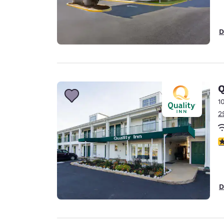
D
Q
1
2
4
D