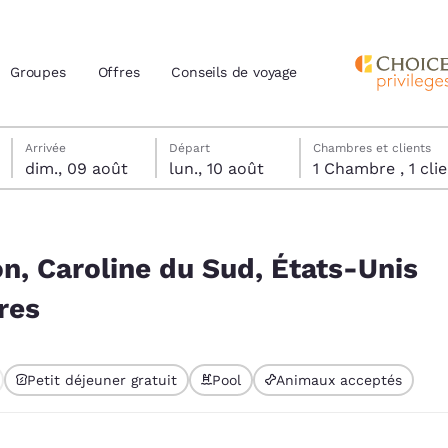
Groupes
Offres
Conseils de voyage
dimanche 9 août
lundi 10 août
lundi 10 août date de départ sélectionnée
dimanche 9 août date d’arrivée sélectionnée
Arrivée
Départ
Chambres et clients
dim., 09 août
lun., 10 août
1 Chambre , 1 
actuels
s-Unis correspondent à vos filtres
z votre langue préférée
on, Caroline du Sud, États-Unis
res
tes
Estados Unidos
América Lat
Español
Español
Petit déjeuner gratuit
Pool
Animaux acceptés
atina
Latin America
Canada
English
English