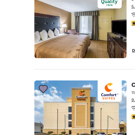
5
3
D
C
1
9
4