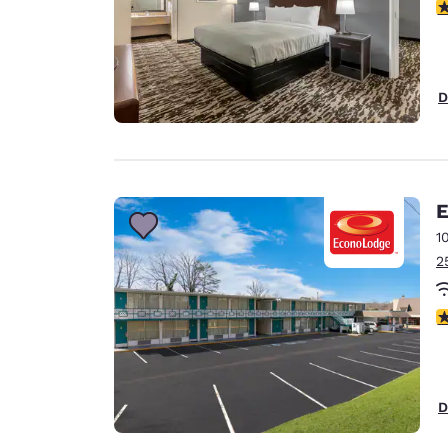
3
D
E
1
2
4
D