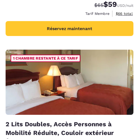
$59
Tarif barré :
Tarif réduit :
$65
USD
/nuit
Afficher les 
Tarif Membre
$66
total
Réservez maintenant
1 CHAMBRE RESTANTE À CE TARIF
2 Lits Doubles, Accès Personnes à
Mobilité Réduite, Couloir extérieur