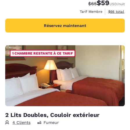
$59
Tarif barré :
Tarif réduit :
$65
USD
/nuit
Afficher les 
Tarif Membre
$66
total
Réservez maintenant
1 CHAMBRE RESTANTE À CE TARIF
2 Lits Doubles, Couloir extérieur
4 Clients
Fumeur