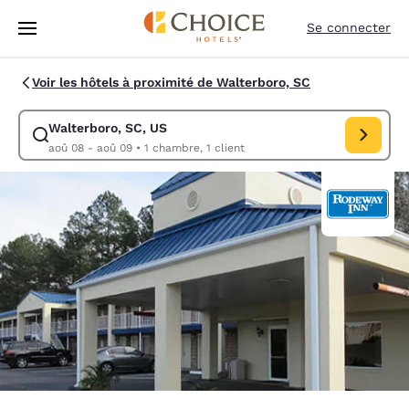
Chargement terminé
Sauter à Contenu Principal
Se connecter
Voir les hôtels à proximité de Walterboro, SC
Walterboro, SC, US
Modifier la recherche pour Walterboro, SC, US. Date d’arrivée aoû 08,
aoû 08 - aoû 09
•
1 chambre, 1 client