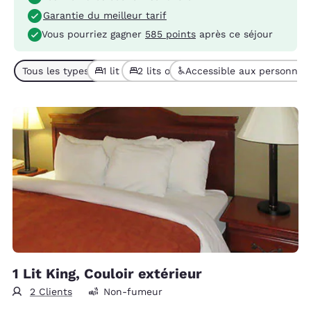
Garantie du meilleur tarif
Vous pourriez gagner
585 points
après ce séjour
Tous les types de chambres (4)
1 lit (1)
2 lits ou + (3)
Accessible aux personnes à
1 Lit King, Couloir extérieur
2 Clients
Non-fumeur