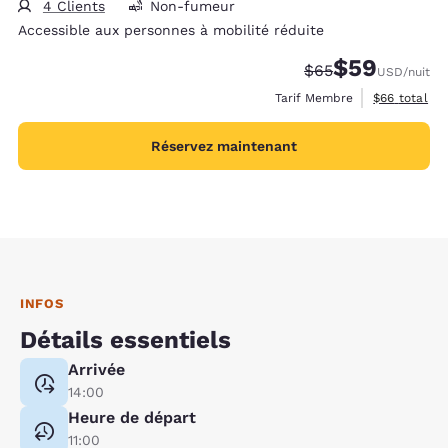
4 Clients
Non-fumeur
Accessible aux personnes à mobilité réduite
$59
Tarif barré :
Tarif réduit :
$65
USD
/nuit
Afficher les 
Tarif Membre
$66
total
Réservez maintenant
INFOS
Détails essentiels
Arrivée
14:00
Heure de départ
11:00