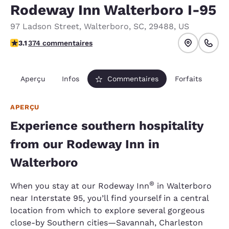
Rodeway Inn Walterboro I-95
97 Ladson Street
,
Walterboro
,
SC
,
29488
,
US
3.1 étoiles. Bien.
3.1
374 commentaires
Aperçu
Infos
Commentaires
Forfaits
APERÇU
Experience southern hospitality
from our Rodeway Inn in
Walterboro
®
When you stay at our Rodeway Inn
in Walterboro
near Interstate 95, you’ll find yourself in a central
location from which to explore several gorgeous
close-by Southern cities—Savannah, Charleston