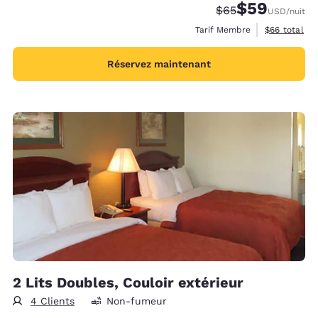
$59
Tarif barré :
Tarif réduit :
$65
USD
/nuit
Afficher les 
Tarif Membre
$66
total
Réservez maintenant
2 Lits Doubles, Couloir extérieur
4 Clients
Non-fumeur