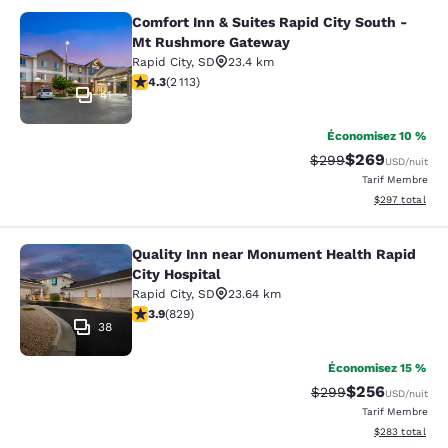
Comfort Inn & Suites Rapid City South -
Comfort Inn & Suites Rapid City S
Mt Rushmore Gateway
Rapid City
,
SD
23.4 km
4.34 étoiles. Excellent. 2113 commentaires
4.3
(
2 113
)
41
Économisez 10 %
$269
Tarif barré :
Tarif réduit :
$299
USD
/nuit
Tarif Membre
Afficher les dé
$297
total
Quality Inn near Monument Health Rapid
Quality Inn near Monument Health R
City Hospital
Rapid City
,
SD
23.64 km
3.92 étoiles. Bien. 829 commentaires
3.9
(
829
)
38
Économisez 15 %
$256
Tarif barré :
Tarif réduit :
$299
USD
/nuit
Tarif Membre
Afficher les dé
$283
total