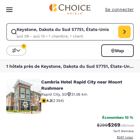
Chargement terminé
Sauter à Contenu Principal
Se connecter
Keystone, Dakota du Sud 57751, États-Unis
Modifier la recherche pour Keystone, Dakota du Sud 57751, États-Unis.
aoû 09 - aoû 10
•
1 chambre, 1 client
1
Map
Triez et filtrez
1 filtre sélectionné
1 hôtels près de Keystone, Dakota du Sud 57751, États-Unis correspondent à vos filtres
Cambria Hotel Rapid City near Mount
Cambria Hotel Rapid City near Mou
Rushmore
Rapid City
,
SD
31.06 km
4.19 étoiles. Très Bien. 2354 commentaires
4.2
(
2 354
)
26
Économisez 10 %
$269
Tarif barré :
Tarif réduit :
$299
USD
/nuit
Tarif Membre
Afficher les dé
$297
total