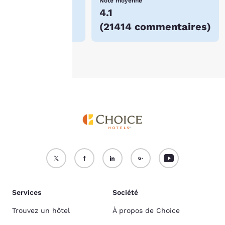
Meilleur prix !
Note moyenne
consultez notre
$171
4.1
Politique en matière de
(
21414 commentaires
)
cookies
.
Accepter tous les cookies
Refuser tous les cookies
Services
Société
Trouvez un hôtel
À propos de Choice