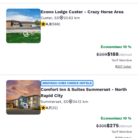
Econo Lodge Custer - Crazy Horse Area
Econo Lodge Custer - Crazy Horse A
Custer
,
SD
20.63 km
4.24 étoiles. Excellent. 568 commentaires
4.2
(
568
)
31
Économisez 10 %
$188
Tarif barré :
Tarif réduit :
$209
USD
/nuit
Tarif Membre
Afficher les dé
$207
total
Comfort Inn & Suites Summerset - N
NOUVEAU CHEZ CHOICE HOTELS
Comfort Inn & Suites Summerset - North
Rapid City
Summerset
,
SD
34.12 km
42
4.72 étoiles. Exceptionnel. 32 commentaires
4.7
(
32
)
Économisez 10 %
$275
Tarif barré :
Tarif réduit :
$305
USD
/nuit
Tarif Membre
Afficher les dé
$298
total