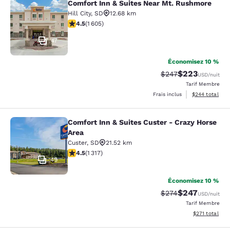
Comfort Inn & Suites Near Mt. Rushmore
Comfort Inn & Suites Near Mt. Rus
Hill City
,
SD
12.68 km
4.54 étoiles. Excellent. 1605 commentaires
4.5
(
1 605
)
47
Économisez 10 %
$223
Tarif barré :
Tarif réduit :
$247
USD
/nuit
Tarif Membre
Afficher les dé
Frais inclus
$244
total
Comfort Inn & Suites Custer - Crazy Horse
Comfort Inn & Suites Custer - Crazy
Area
Custer
,
SD
21.52 km
4.49 étoiles. Excellent. 1317 commentaires
4.5
(
1 317
)
49
Économisez 10 %
$247
Tarif barré :
Tarif réduit :
$274
USD
/nuit
Tarif Membre
Afficher les dé
$271
total