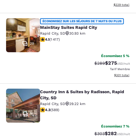
Afficher les dé
$229
total
MainStay Suites Rapid City
ÉCONOMISEZ SUR LES SÉJOURS DE 7 NUITS OU PLUS
MainStay Suites Rapid City
Rapid City
,
SD
30.93 km
4.12 étoiles. Très Bien. 1417 commentaires
4.1
(
1 417
)
29
Économisez 5 %
$275
Tarif barré :
Tarif réduit :
$289
USD
/nuit
Tarif Membre
Afficher les dé
$301
total
Country Inn & Suites by Radisson, Rapid
Country Inn & Suites by Radisson, Ra
City, SD
Rapid City
,
SD
29.22 km
4.33 étoiles. Excellent. 589 commentaires
4.3
(
589
)
15
Économisez 7 %
$282
Tarif barré :
Tarif réduit :
$303
USD
/nuit