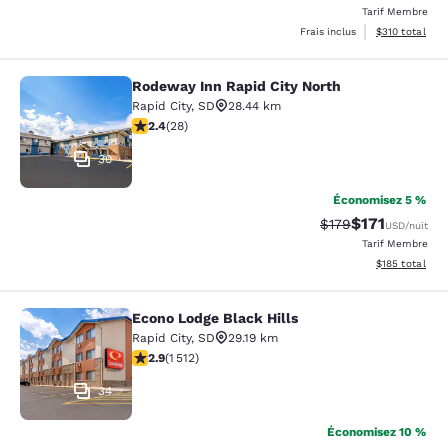
Tarif Membre
Afficher les dé
Frais inclus
$310
total
Rodeway Inn Rapid City North
Rodeway Inn Rapid City North
Rapid City
,
SD
28.44 km
2.43 étoiles. Moyen. 28 commentaires
2.4
(
28
)
30
Économisez 5 %
$171
Tarif barré :
Tarif réduit :
$179
USD
/nuit
Tarif Membre
Afficher les dé
$185
total
Econo Lodge Black Hills
Econo Lodge Black Hills
Rapid City
,
SD
29.19 km
2.92 étoiles. Moyen. 1512 commentaires
2.9
(
1 512
)
34
Économisez 10 %