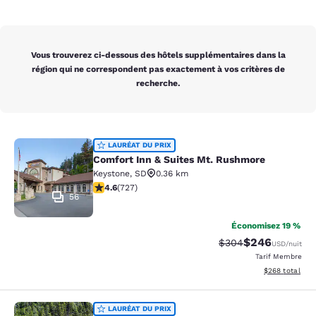
Vous trouverez ci-dessous des hôtels supplémentaires dans la
région qui ne correspondent pas exactement à vos critères de
recherche.
Comfort Inn & Suites Mt. Rushmore
LAURÉAT DU PRIX
Comfort Inn & Suites Mt. Rushmore
Keystone
,
SD
0.36 km
4.56 étoiles. Excellent. 727 commentaires
4.6
(
727
)
56
Économisez 19 %
$246
Tarif barré :
Tarif réduit :
$304
USD
/nuit
Tarif Membre
Afficher les dé
$268
total
K Bar S Lodge, an Ascend Collection
LAURÉAT DU PRIX