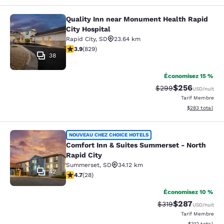
Quality Inn near Monument Health Rapid
Quality Inn near Monument Health R
City Hospital
Rapid City
,
SD
23.64 km
3.92 étoiles. Bien. 829 commentaires
3.9
(
829
)
38
Économisez 15 %
$256
Tarif barré :
Tarif réduit :
$299
USD
/nuit
Tarif Membre
Afficher les dé
$283
total
Comfort Inn & Suites Summerset - N
NOUVEAU CHEZ CHOICE HOTELS
Comfort Inn & Suites Summerset - North
Rapid City
Summerset
,
SD
34.12 km
42
4.71 étoiles. Exceptionnel. 28 commentaires
4.7
(
28
)
Économisez 10 %
$287
Tarif barré :
Tarif réduit :
$319
USD
/nuit
Tarif Membre
Afficher les dé
$312
total