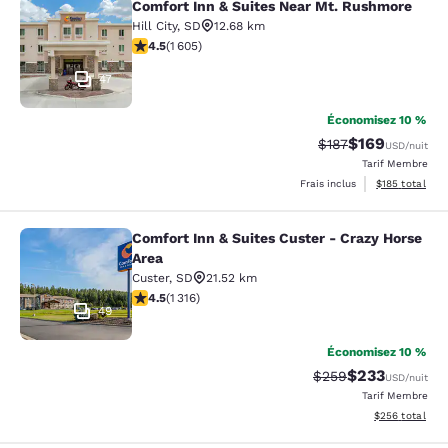
Comfort Inn & Suites Near Mt. Rushmore
Comfort Inn & Suites Near Mt. Rus
Hill City
,
SD
12.68 km
4.54 étoiles. Excellent. 1605 commentaires
4.5
(
1 605
)
47
Économisez 10 %
$169
Tarif barré :
Tarif réduit :
$187
USD
/nuit
Tarif Membre
Afficher les dé
Frais inclus
$185
total
Comfort Inn & Suites Custer - Crazy Horse
Comfort Inn & Suites Custer - Crazy
Area
Custer
,
SD
21.52 km
4.49 étoiles. Excellent. 1316 commentaires
4.5
(
1 316
)
49
Économisez 10 %
$233
Tarif barré :
Tarif réduit :
$259
USD
/nuit
Tarif Membre
Afficher les dé
$256
total