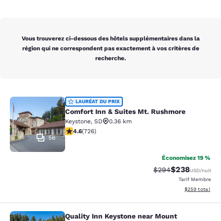
Vous trouverez ci-dessous des hôtels supplémentaires dans la
région qui ne correspondent pas exactement à vos critères de
recherche.
Comfort Inn & Suites Mt. Rushmore
LAURÉAT DU PRIX
Comfort Inn & Suites Mt. Rushmore
Keystone
,
SD
0.36 km
4.56 étoiles. Excellent. 726 commentaires
4.6
(
726
)
56
Économisez 19 %
$238
Tarif barré :
Tarif réduit :
$294
USD
/nuit
Tarif Membre
Afficher les dé
$259
total
Quality Inn Keystone near Mount
Quality Inn Keystone near Mount R