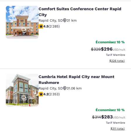
Comfort Suites Conference Center Rapid
Comfort Suites Conference Center R
City
Rapid City
,
SD
31 km
4.55 étoiles. Excellent. 2285 commentaires
4.5
(
2 285
)
34
Économisez 10 %
$296
Tarif barré :
Tarif réduit :
$329
USD
/nuit
Tarif Membre
Afficher les dé
$326
total
Cambria Hotel Rapid City near Mount
Cambria Hotel Rapid City near Mou
Rushmore
Rapid City
,
SD
31.06 km
4.19 étoiles. Très Bien. 2353 commentaires
4.2
(
2 353
)
26
Économisez 10 %
$283
Tarif barré :
Tarif réduit :
$314
USD
/nuit
Tarif Membre
Afficher les d
$311
total