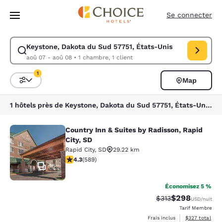
Chargement terminé
Sauter à Contenu Principal
Se connecter
Keystone, Dakota du Sud 57751, États-Unis
Modifier la recherche pour Keystone, Dakota du Sud 57751, États-Unis.
aoû 07 - aoû 08
•
1 chambre, 1 client
1
Map
Triez et filtrez
1 filtre sélectionné
1 hôtels près de Keystone, Dakota du Sud 57751, États-Unis correspondent à vos filtres
Country Inn & Suites by Radisson, Rapid
Country Inn & Suites by Radisson, Ra
City, SD
Rapid City
,
SD
29.22 km
4.33 étoiles. Excellent. 589 commentaires
4.3
(
589
)
15
Économisez 5 %
$298
Tarif barré :
Tarif réduit :
$313
USD
/nuit
Tarif Membre
Afficher les dé
Frais inclus
$327
total