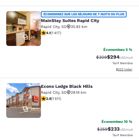
MainStay Suites Rapid City
ÉCONOMISEZ SUR LES SÉJOURS DE 7 NUITS OU PLUS
MainStay Suites Rapid City
Rapid City
,
SD
30.93 km
4.12 étoiles. Très Bien. 1417 commentaires
4.1
(
1 417
)
29
Économisez 5 %
$294
Tarif barré :
Tarif réduit :
$309
USD
/nuit
Tarif Membre
Afficher les dé
$322
total
Econo Lodge Black Hills
Econo Lodge Black Hills
Rapid City
,
SD
29.19 km
2.92 étoiles. Moyen. 1511 commentaires
2.9
(
1 511
)
34
Économisez 10 %
$233
Tarif barré :
Tarif réduit :
$259
USD
/nuit
Tarif Membre