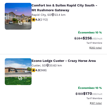
Comfort Inn & Suites Rapid City South -
Comfort Inn & Suites Rapid City S
Mt Rushmore Gateway
Rapid City
,
SD
23.4 km
4.34 étoiles. Excellent. 2112 commentaires
4.3
(
2 112
)
41
Économisez 10 %
$256
Tarif barré :
Tarif réduit :
$284
USD
/nuit
Tarif Membre
Afficher les dé
$282
total
Econo Lodge Custer - Crazy Horse Area
Econo Lodge Custer - Crazy Horse A
Custer
,
SD
20.63 km
4.24 étoiles. Excellent. 568 commentaires
4.2
(
568
)
31
Économisez 10 %
$170
Tarif barré :
Tarif réduit :
$189
USD
/nuit
Tarif Membre
Afficher les dé
$187
total