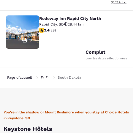
Afficher les dé
$257
total
Rodeway Inn Rapid City North
Rodeway Inn Rapid City North
Rapid City
,
SD
28.44 km
2.43 étoiles. Moyen. 28 commentaires
2.4
(
28
)
30
Complet
pour les dates sélectionnées
Page d’accueil
Fr Fr
South Dakota
You’re in the shadow of Mount Rushmore when you stay at Choice Hotels
in Keystone, SD
Keystone Hôtels