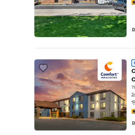
4
D
C
C
7
3
4
D