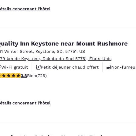
étails concernant l'hôtel
uality Inn Keystone near Mount Rushmore
31 Winter Street
,
Keystone
,
SD
,
57751
,
US
.79 km de Keystone, Dakota du Sud 57751, États-Unis
Wi-Fi gratuit
Petit déjeuner chaud offert
Non-fumeu
.75 étoiles. Bien. 726 commentaires
3.8
Bien
(726)
étails concernant l'hôtel