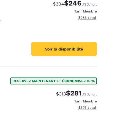
$246
Tarif barré :
Tarif réduit :
$304
USD
/nuit
Tarif Membre
Afficher les détails du total e
$268
total
r
Voir la disponibilité
RÉSERVEZ MAINTENANT ET ÉCONOMISEZ 10 %
$281
Tarif barré :
Tarif réduit :
$313
USD
/nuit
Tarif Membre
Afficher les détails du total e
$307
total