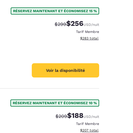
RÉSERVEZ MAINTENANT ET ÉCONOMISEZ 15 %
$256
Tarif barré :
Tarif réduit :
$299
USD
/nuit
Tarif Membre
Afficher les détails du total e
$283
total
Voir la disponibilité
RÉSERVEZ MAINTENANT ET ÉCONOMISEZ 10 %
$188
Tarif barré :
Tarif réduit :
$209
USD
/nuit
Tarif Membre
Afficher les détails du total e
$207
total