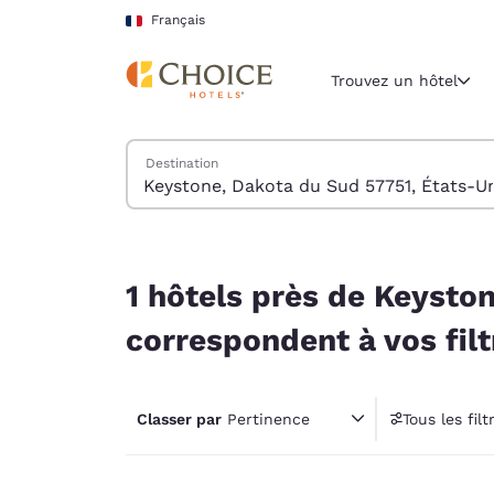
Chargement terminé
Sauter à Contenu Principal
Français
Trouvez un hôtel
Trouver des hôtels
Destination
Région et lieu 
France
Français
1 hôtels près de Keystone, Dakota du Sud 57751,
Sélectionne
1 hôtels près de Keysto
Amériques
correspondent à vos filt
United Sta
English
Classer par
Pertinence
Tous les filt
América L
1 filt
Português