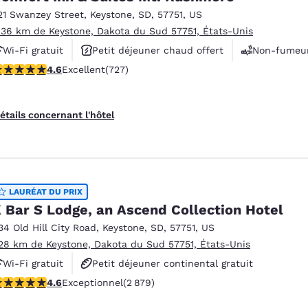
21 Swanzey Street
,
Keystone
,
SD
,
57751
,
US
.36 km de Keystone, Dakota du Sud 57751, États-Unis
Wi-Fi gratuit
Petit déjeuner chaud offert
Non-fumeu
.56 étoiles. Excellent. 727 commentaires
4.6
Excellent
(727)
étails concernant l'hôtel
LAURÉAT DU PRIX
 Bar S Lodge, an Ascend Collection Hotel
34 Old Hill City Road
,
Keystone
,
SD
,
57751
,
US
.28 km de Keystone, Dakota du Sud 57751, États-Unis
Wi-Fi gratuit
Petit déjeuner continental gratuit
.64 étoiles. Exceptionnel. 2879 commentaires
4.6
Exceptionnel
(2 879)
Animaux acceptés