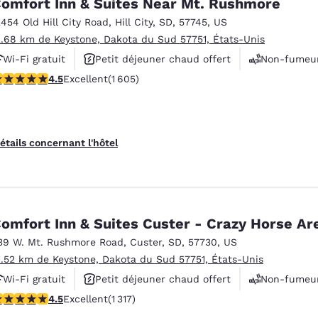
omfort Inn & Suites Near Mt. Rushmore
2454 Old Hill City Road
,
Hill City
,
SD
,
57745
,
US
2.68 km de Keystone, Dakota du Sud 57751, États-Unis
Wi-Fi gratuit
Petit déjeuner chaud offert
Non-fumeu
.54 étoiles. Excellent. 1605 commentaires
4.5
Excellent
(1 605)
étails concernant l'hôtel
omfort Inn & Suites Custer - Crazy Horse Ar
39 W. Mt. Rushmore Road
,
Custer
,
SD
,
57730
,
US
1.52 km de Keystone, Dakota du Sud 57751, États-Unis
Wi-Fi gratuit
Petit déjeuner chaud offert
Non-fumeu
.49 étoiles. Excellent. 1317 commentaires
4.5
Excellent
(1 317)