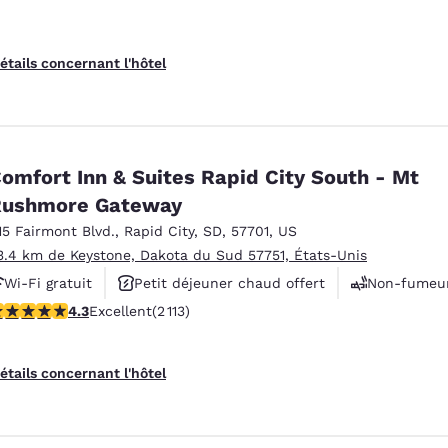
étails concernant l'hôtel
omfort Inn & Suites Rapid City South - Mt
Rushmore Gateway
15 Fairmont Blvd.
,
Rapid City
,
SD
,
57701
,
US
3.4 km de Keystone, Dakota du Sud 57751, États-Unis
Wi-Fi gratuit
Petit déjeuner chaud offert
Non-fumeu
.34 étoiles. Excellent. 2113 commentaires
4.3
Excellent
(2 113)
étails concernant l'hôtel