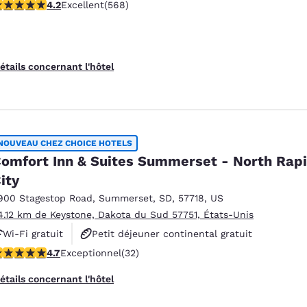
.24 étoiles. Excellent. 568 commentaires
4.2
Excellent
(568)
étails concernant l'hôtel
NOUVEAU CHEZ CHOICE HOTELS
omfort Inn & Suites Summerset - North Rap
ity
900 Stagestop Road
,
Summerset
,
SD
,
57718
,
US
4.12 km de Keystone, Dakota du Sud 57751, États-Unis
Wi-Fi gratuit
Petit déjeuner continental gratuit
.72 étoiles. Exceptionnel. 32 commentaires
4.7
Exceptionnel
(32)
Petit déjeuner chaud offert
étails concernant l'hôtel