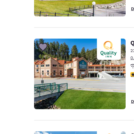
D
Q
2
0
3
D