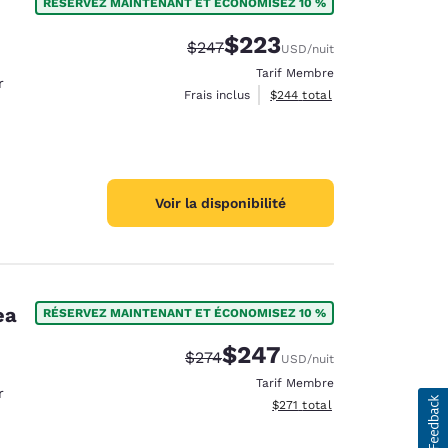
RÉSERVEZ MAINTENANT ET ÉCONOMISEZ 10 %
$223
Tarif barré :
Tarif réduit :
$247
USD
/nuit
Tarif Membre
r
Afficher les détails du total e
Frais inclus
$244
total
Voir la disponibilité
ea
RÉSERVEZ MAINTENANT ET ÉCONOMISEZ 10 %
$247
Tarif barré :
Tarif réduit :
$274
USD
/nuit
Tarif Membre
r
Afficher les détails du total 
$271
total