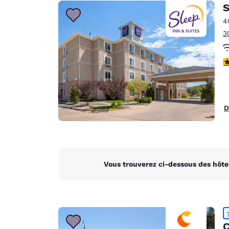
Canada
S
Français
4
Europe
3
Deutschla
Deutsch
4
Spain
English
D
Ireland
English
United Ki
English
Vous trouverez ci-dessous des hôte
Asie-Pacifique
Australia
English
C