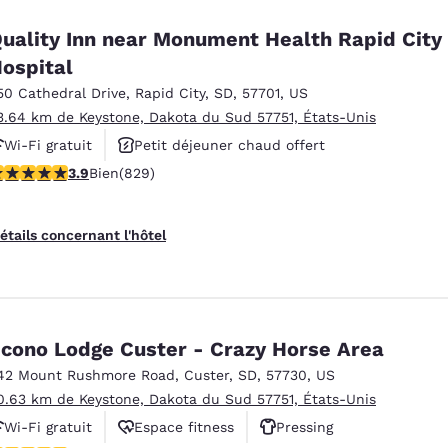
uality Inn near Monument Health Rapid City
ospital
50 Cathedral Drive
,
Rapid City
,
SD
,
57701
,
US
3.64 km de Keystone, Dakota du Sud 57751, États-Unis
Wi-Fi gratuit
Petit déjeuner chaud offert
.92 étoiles. Bien. 829 commentaires
3.9
Bien
(829)
Animaux acceptés
étails concernant l'hôtel
cono Lodge Custer - Crazy Horse Area
42 Mount Rushmore Road
,
Custer
,
SD
,
57730
,
US
0.63 km de Keystone, Dakota du Sud 57751, États-Unis
Wi-Fi gratuit
Espace fitness
Pressing