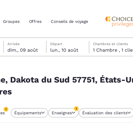
Groupes
Offres
Conseils de voyage
dimanche 9 août
lundi 10 août
lundi 10 août date de départ sélectionnée
dimanche 9 août date d’arrivée sélectionnée
Arrivée
Départ
Chambres et clients
dim., 09 août
lun., 10 août
1 Chambre , 1 
actuels
 États-Unis correspondent à vos filtres
z votre langue préférée
ne, Dakota du Sud 57751, États-U
res
tes
Estados Unidos
América Lat
Español
Español
1
1
res
Équipements
Enseignes
Évaluation des clients
atina
Latin America
Canada
re sélectionné
English
English
1 filtre sélectionné