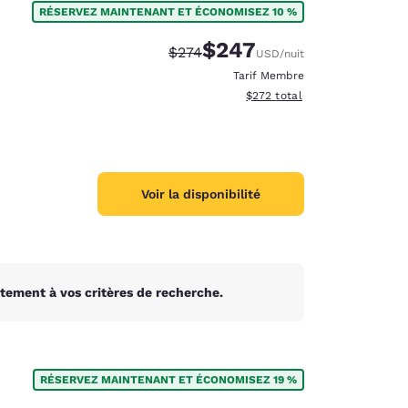
RÉSERVEZ MAINTENANT ET ÉCONOMISEZ 10 %
$247
Tarif barré :
Tarif réduit :
$274
USD
/nuit
Tarif Membre
Afficher les détails du total e
$272
total
Voir la disponibilité
tement à vos critères de recherche.
d
RÉSERVEZ MAINTENANT ET ÉCONOMISEZ 19 %