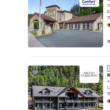
3
0
4
D
K
4
1
4