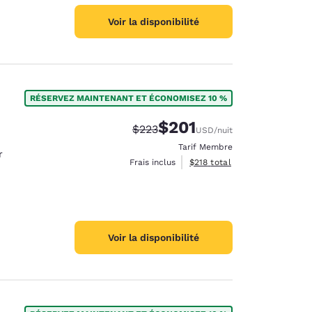
Voir la disponibilité
RÉSERVEZ MAINTENANT ET ÉCONOMISEZ 10 %
$201
Tarif barré :
Tarif réduit :
$223
USD
/nuit
Tarif Membre
r
Afficher les détails du total 
Frais inclus
$218
total
Voir la disponibilité