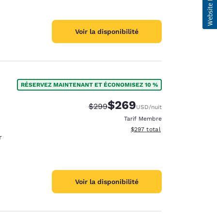
Voir la disponibilité
RÉSERVEZ MAINTENANT ET ÉCONOMISEZ 10 %
$269
Tarif barré :
Tarif réduit :
$299
USD
/nuit
Tarif Membre
Afficher les détails du total e
$297
total
r
Voir la disponibilité