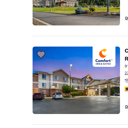
D
C
9
2
4
D