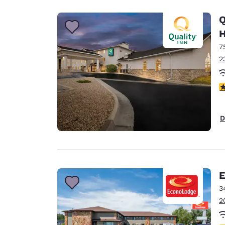
Q
H
7
2
3
D
E
3
2