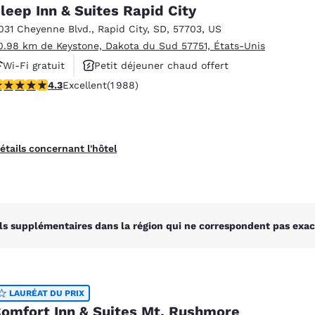
México
Mexico
leep Inn & Suites Rapid City
Español
English
031 Cheyenne Blvd.
,
Rapid City
,
SD
,
57703
,
US
0.98 km de Keystone, Dakota du Sud 57751, États-Unis
Wi-Fi gratuit
Petit déjeuner chaud offert
nd
Germany
España
English
Español
.33 étoiles. Excellent. 1988 commentaires
4.3
Excellent
(1 988)
Animaux acceptés
France
France
Français
English
étails concernant l'hôtel
Italia
Italy
Italiano
English
ngdom
ls supplémentaires dans la région qui ne correspondent pas exac
India
New Zealan
English
English
LAURÉAT DU PRIX
omfort Inn & Suites Mt. Rushmore