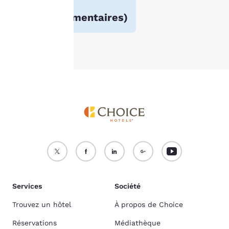
4.1
Politique en matière de
(
21414 commentaires
)
cookies
.
Accepter tous les cookies
Refuser tous les cookies
Services
Société
Trouvez un hôtel
À propos de Choice
Réservations
Médiathèque