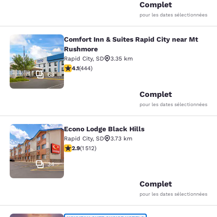
Complet
pour les dates sélectionnées
Comfort Inn & Suites Rapid City near Mt
Comfort Inn & Suites Rapid City ne
Rushmore
Rapid City
,
SD
3.35 km
4.14 étoiles. Très Bien. 444 commentaires
4.1
(
444
)
63
Complet
pour les dates sélectionnées
Econo Lodge Black Hills
Econo Lodge Black Hills
Rapid City
,
SD
3.73 km
2.92 étoiles. Moyen. 1512 commentaires
2.9
(
1 512
)
34
Complet
pour les dates sélectionnées