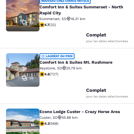
Comfort Inn & Suites Summerset - N
NOUVEAU CHEZ CHOICE HOTELS
Comfort Inn & Suites Summerset - North
Rapid City
Summerset
,
SD
16.31 km
42
4.72 étoiles. Exceptionnel. 32 commentaires
4.7
(
32
)
Complet
pour les dates sélectionnées
Comfort Inn & Suites Mt. Rushmore
LAURÉAT DU PRIX
Comfort Inn & Suites Mt. Rushmore
Keystone
,
SD
25.79 km
4.56 étoiles. Excellent. 727 commentaires
4.6
(
727
)
56
Complet
pour les dates sélectionnées
Econo Lodge Custer - Crazy Horse Area
Econo Lodge Custer - Crazy Horse A
Custer
,
SD
45.88 km
4.24 étoiles. Excellent. 568 commentaires
4.2
(
568
)
31