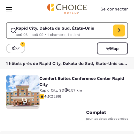
Chargement terminé
Sauter à Contenu Principal
Se connecter
Rapid City, Dakota du Sud, États-Unis
Modifier la recherche pour Rapid City, Dakota du Sud, États-Unis. Dat
aoû 08 - aoû 09
•
1 chambre, 1 client
1
Map
Triez et filtrez
1 filtre sélectionné
1 hôtels près de Rapid City, Dakota du Sud, États-Unis correspondent à vos filtres
Comfort Suites Conference Center Rapid
Comfort Suites Conference Center R
City
Rapid City
,
SD
6.57 km
4.55 étoiles. Excellent. 2286 commentaires
4.5
(
2 286
)
34
Complet
pour les dates sélectionnées