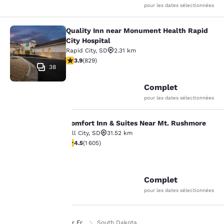
pour les dates sélectionnées
Quality Inn near Monument Health Rapid
Quality Inn near Monument Health R
City Hospital
Rapid City
,
SD
2.31 km
3.92 étoiles. Bien. 829 commentaires
3.9
(
829
)
38
Complet
pour les dates sélectionnées
Comfort Inn & Suites Near Mt. Rushmore
Comfort Inn & Suites Near Mt. Rus
Hill City
,
SD
31.52 km
La
4.54 étoiles. Excellent. 1605 commentaires
4.5
(
1 605
)
protection
47
de votre
Complet
pour les dates sélectionnées
vie privée
est notre
Page d’accueil
Fr Fr
South Dakota