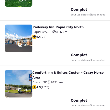
Complet
pour les dates sélectionnées
Rodeway Inn Rapid City North
Rodeway Inn Rapid City North
Rapid City
,
SD
3.05 km
2.43 étoiles. Moyen. 28 commentaires
2.4
(
28
)
30
Complet
pour les dates sélectionnées
Comfort Inn & Suites Custer - Crazy Horse
Comfort Inn & Suites Custer - Crazy
Area
Custer
,
SD
46.71 km
4.49 étoiles. Excellent. 1317 commentaires
4.5
(
1 317
)
49
Complet
pour les dates sélectionnées