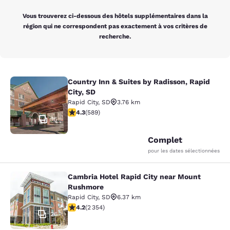
Vous trouverez ci-dessous des hôtels supplémentaires dans la
région qui ne correspondent pas exactement à vos critères de
recherche.
Country Inn & Suites by Radisson, Rapid
Country Inn & Suites by Radisson, Ra
City, SD
Rapid City
,
SD
3.76 km
4.33 étoiles. Excellent. 589 commentaires
4.3
(
589
)
15
Complet
pour les dates sélectionnées
Cambria Hotel Rapid City near Mount
Cambria Hotel Rapid City near Mou
Rushmore
Rapid City
,
SD
6.37 km
4.19 étoiles. Très Bien. 2354 commentaires
4.2
(
2 354
)
26