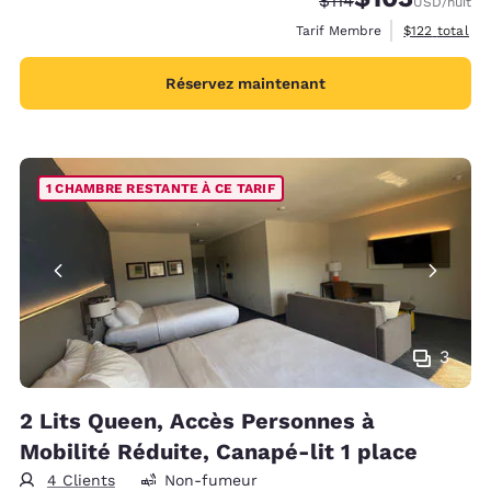
$114
USD
/nuit
Afficher les d
Tarif Membre
$122
total
Réservez maintenant
1 CHAMBRE RESTANTE À CE TARIF
3
2 Lits Queen, Accès Personnes à
Mobilité Réduite, Canapé-lit 1 place
4 Clients
Non-fumeur