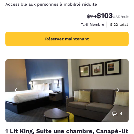
Accessible aux personnes à mobilité réduite
$103
Tarif barré :
Tarif réduit :
$114
USD
/nuit
Afficher les d
Tarif Membre
$122
total
Réservez maintenant
4
1 Lit King, Suite une chambre, Canapé-lit