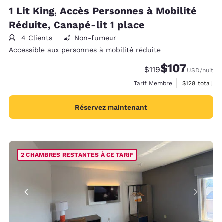
1 Lit King, Accès Personnes à Mobilité
Réduite, Canapé-lit 1 place
4 Clients
Non-fumeur
Accessible aux personnes à mobilité réduite
$107
Tarif barré :
Tarif réduit :
$119
USD
/nuit
Afficher les d
Tarif Membre
$128
total
Réservez maintenant
2 CHAMBRES RESTANTES À CE TARIF