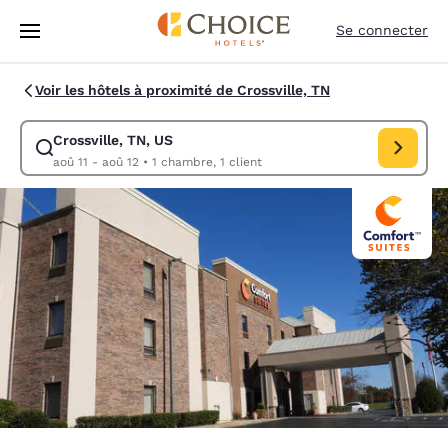
Chargement terminé
Sauter à Contenu Principal
Se connecter
Voir les hôtels à proximité de Crossville, TN
Crossville, TN, US
Modifier la recherche pour Crossville, TN, US. Date d’arrivée aoû 11, D
aoû 11 - aoû 12
•
1 chambre, 1 client