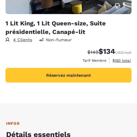
3
1 Lit King, 1 Lit Queen-size, Suite
présidentielle, Canapé-lit
4 Clients
Non-fumeur
$134
Tarif barré :
Tarif réduit :
$149
USD
/nuit
Afficher les d
Tarif Membre
$160
total
Réservez maintenant
INFOS
Détails essentiels