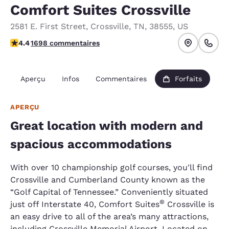
Comfort Suites Crossville
2581 E. First Street
,
Crossville
,
TN
,
38555
,
US
4.42 étoiles. Excellent.
4.4
1698 commentaires
Aperçu
Infos
Commentaires
Forfaits
APERÇU
Great location with modern and
spacious accommodations
With over 10 championship golf courses, you'll find
Crossville and Cumberland County known as the
“Golf Capital of Tennessee.” Conveniently situated
®
just off Interstate 40, Comfort Suites
Crossville is
an easy drive to all of the area’s many attractions,
including Crossville Memorial Airport. Located on