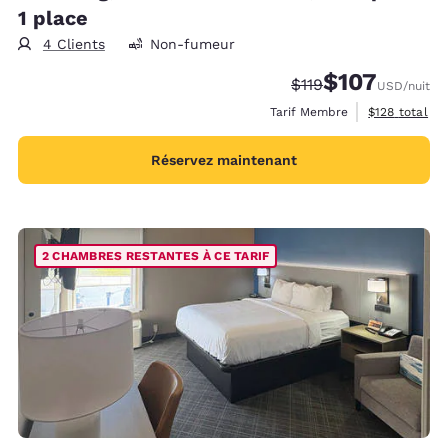
1 place
4 Clients
Non-fumeur
$107
Tarif barré :
Tarif réduit :
$119
USD
/nuit
Afficher les d
Tarif Membre
$128
total
Réservez maintenant
2 CHAMBRES RESTANTES À CE TARIF