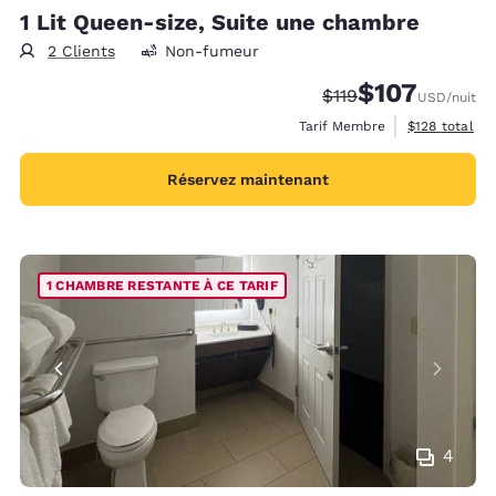
1 Lit Queen-size, Suite une chambre
2 Clients
Non-fumeur
$107
Tarif barré :
Tarif réduit :
$119
USD
/nuit
Afficher les d
Tarif Membre
$128
total
Réservez maintenant
1 CHAMBRE RESTANTE À CE TARIF
4