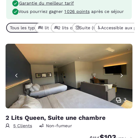
Garantie du meilleur tarif
Vous pourriez gagner
1 026 points
après ce séjour
Tous les types de chambres (6)
1 lit (3)
2 lits ou + (3)
Suite (6)
Accessible aux pe
3
2 Lits Queen, Suite une chambre
5 Clients
Non-fumeur
$103
Tarif barré :
Tarif réduit :