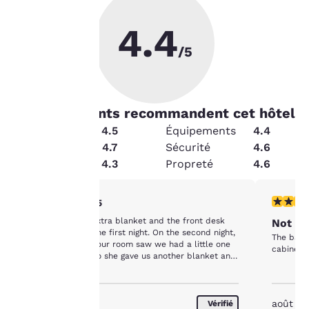
4.4
La
/5
protection
de votre
89
% les clients recommandent cet hôtel
vie privée
État
4.5
Équipements
4.4
Service
4.7
Sécurité
4.6
est notre
Valeur
4.3
Propreté
4.6
priorité.
5 étoiles. Exceptionnel. 1 commentaire
2 étoiles
5/5
Notre site internet
We needed an extra blanket and the front desk
Not o
brought us one the first night. On the second night,
utilise des cookies, y
The bathr
the gal cleaning our room saw we had a little one
compris des cookies de
cabinet b
staying with us so she gave us another blanket and
tiers, à des fins de
pillow without us having to ask. Very
performance et pour
accommodating. We love staying here.
vous offrir une
expérience en ligne
août 2026
août 2
Vérifié