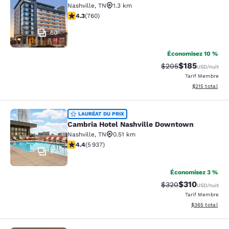
Nashville
,
TN
1.3 km
4.26 étoiles. Excellent. 760 commentaires
4.3
(
760
)
60
Économisez 10 %
$185
Tarif barré :
Tarif réduit :
$205
USD
/nuit
Tarif Membre
Afficher les dé
$215
total
Cambria Hotel Nashville Downtown
LAURÉAT DU PRIX
Cambria Hotel Nashville Downtown
Nashville
,
TN
0.51 km
4.43 étoiles. Excellent. 5937 commentaires
4.4
(
5 937
)
83
Économisez 3 %
$310
Tarif barré :
Tarif réduit :
$320
USD
/nuit
Tarif Membre
Afficher les dé
$365
total