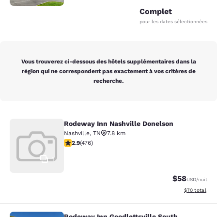
Complet
pour les dates sélectionnées
Vous trouverez ci-dessous des hôtels supplémentaires dans la
région qui ne correspondent pas exactement à vos critères de
recherche.
Rodeway Inn Nashville Donelson
Rodeway Inn Nashville Donelson
Nashville
,
TN
7.8 km
2.86 étoiles. Moyen. 476 commentaires
2.9
(
476
)
1
$58
USD
/nuit
Afficher les d
$70
total
Rodeway Inn Goodlettsville South