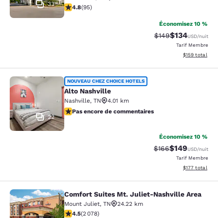
33
4.76 étoiles. Exceptionnel. 95 commentaires
4.8
(
95
)
Économisez 10 %
$134
Tarif barré :
Tarif réduit :
$149
USD
/nuit
Tarif Membre
Afficher les dé
$159
total
Alto Nashville
NOUVEAU CHEZ CHOICE HOTELS
Alto Nashville
Nashville
,
TN
4.01 km
Pas encore de commentaires
Pas encore de commentaires
22
Économisez 10 %
$149
Tarif barré :
Tarif réduit :
$166
USD
/nuit
Tarif Membre
Afficher les dé
$177
total
Comfort Suites Mt. Juliet-Nashville Area
Comfort Suites Mt. Juliet-Nashville
Mount Juliet
,
TN
24.22 km
4.5 étoiles. Excellent. 2078 commentaires
4.5
(
2 078
)