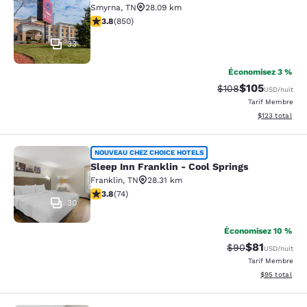
Smyrna
,
TN
28.09 km
3.83 étoiles. Bien. 850 commentaires
3.8
(
850
)
33
Économisez 3 %
$105
Tarif barré :
Tarif réduit :
$108
USD
/nuit
Tarif Membre
Afficher les dé
$123
total
Sleep Inn Franklin - Cool Springs
NOUVEAU CHEZ CHOICE HOTELS
Sleep Inn Franklin - Cool Springs
Franklin
,
TN
28.31 km
3.82 étoiles. Bien. 74 commentaires
3.8
(
74
)
30
Économisez 10 %
$81
Tarif barré :
Tarif réduit :
$90
USD
/nuit
Tarif Membre
Afficher les d
$95
total