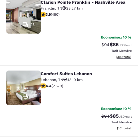
Clarion Pointe Franklin - Nashville Area
Clarion Pointe Franklin - Nashville 
Franklin
,
TN
28.27 km
3.91 étoiles. Bien. 490 commentaires
3.9
(
490
)
28
Économisez 10 %
$85
Tarif barré :
Tarif réduit :
$94
USD
/nuit
Tarif Membre
Afficher les dé
$100
total
Comfort Suites Lebanon
Comfort Suites Lebanon
Lebanon
,
TN
43.19 km
4.41 étoiles. Excellent. 2679 commentaires
4.4
(
2 679
)
36
Économisez 10 %
$85
Tarif barré :
Tarif réduit :
$94
USD
/nuit
Tarif Membre
Afficher les d
$101
total