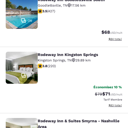
Rodeway Inn Goodlettsville South
Goodlettsville
,
TN
17.56 km
3.46 étoiles. Bien. 427 commentaires
3.5
(
427
)
26
$68
USD
/nuit
Afficher les d
$84
total
Rodeway Inn Kingston Springs
Rodeway Inn Kingston Springs
Kingston Springs
,
TN
29.89 km
3.81 étoiles. Bien. 220 commentaires
3.8
(
220
)
30
Économisez 10 %
$71
Tarif barré :
Tarif réduit :
$79
USD
/nuit
Tarif Membre
Afficher les d
$83
total
Rodeway Inn & Suites Smyrna - Nashville
Rodeway Inn & Suites Smyrna - Nash
Area