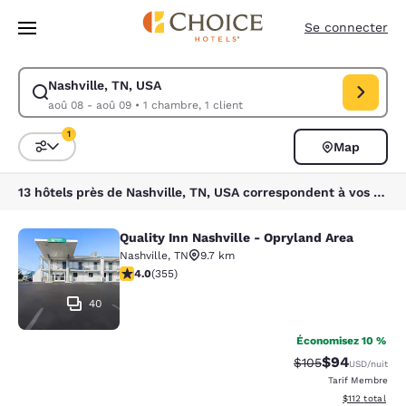
Chargement terminé
Sauter à Contenu Principal
Se connecter
Nashville, TN, USA
Modifier la recherche pour Nashville, TN, USA. Date d’arrivée aoû 08, 
aoû 08 - aoû 09
•
1 chambre, 1 client
1
Map
Triez et filtrez
1 filtre sélectionné
13 hôtels près de Nashville, TN, USA correspondent à vos filtres
Quality Inn Nashville - Opryland Area
Quality Inn Nashville - Opryland Ar
Nashville
,
TN
9.7 km
4.05 étoiles. Très Bien. 355 commentaires
4.0
(
355
)
40
Économisez 10 %
$94
Tarif barré :
Tarif réduit :
$105
USD
/nuit
Tarif Membre
Afficher les d
$112
total