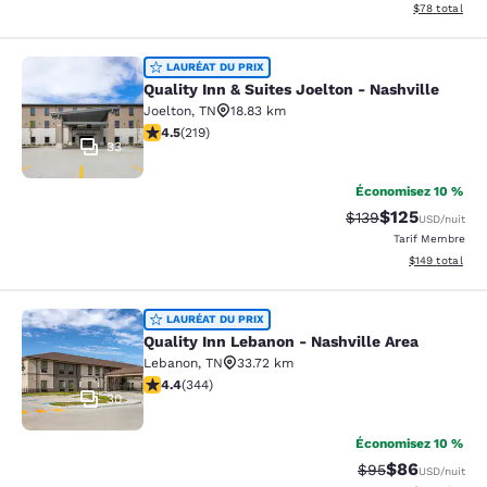
Afficher les d
$78
total
Quality Inn & Suites Joelton - Nashv
LAURÉAT DU PRIX
Quality Inn & Suites Joelton - Nashville
Joelton
,
TN
18.83 km
4.5 étoiles. Excellent. 219 commentaires
4.5
(
219
)
33
Économisez 10 %
$125
Tarif barré :
Tarif réduit :
$139
USD
/nuit
Tarif Membre
Afficher les dé
$149
total
Quality Inn Lebanon - Nashville Are
LAURÉAT DU PRIX
Quality Inn Lebanon - Nashville Area
Lebanon
,
TN
33.72 km
4.38 étoiles. Excellent. 344 commentaires
4.4
(
344
)
30
Économisez 10 %
$86
Tarif barré :
Tarif réduit :
$95
USD
/nuit