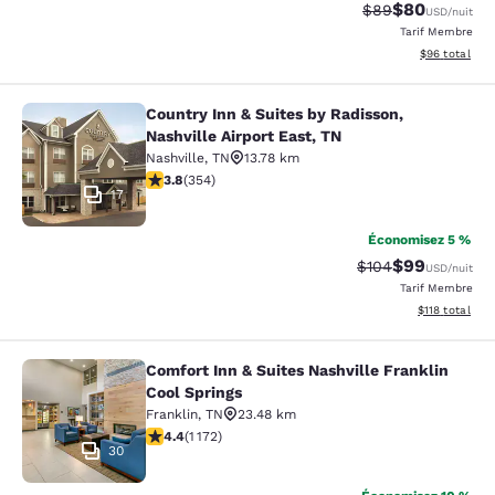
$80
Tarif barré :
Tarif réduit :
$89
USD
/nuit
Tarif Membre
Afficher les d
$96
total
Country Inn & Suites by Radisson,
Country Inn & Suites by Radisson, Na
Nashville Airport East, TN
Nashville
,
TN
13.78 km
3.84 étoiles. Bien. 354 commentaires
3.8
(
354
)
17
Économisez 5 %
$99
Tarif barré :
Tarif réduit :
$104
USD
/nuit
Tarif Membre
Afficher les d
$118
total
Comfort Inn & Suites Nashville Franklin
Comfort Inn & Suites Nashville Fran
Cool Springs
Franklin
,
TN
23.48 km
4.44 étoiles. Excellent. 1172 commentaires
4.4
(
1 172
)
30