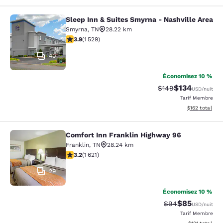
Sleep Inn & Suites Smyrna - Nashville Area
Sleep Inn & Suites Smyrna - Nashvil
Smyrna
,
TN
28.22 km
3.91 étoiles. Bien. 1529 commentaires
3.9
(
1 529
)
40
Économisez 10 %
$134
Tarif barré :
Tarif réduit :
$149
USD
/nuit
Tarif Membre
Afficher les dé
$162
total
Comfort Inn Franklin Highway 96
Comfort Inn Franklin Highway 96
Franklin
,
TN
28.24 km
3.18 étoiles. Bien. 1621 commentaires
3.2
(
1 621
)
29
Économisez 10 %
$85
Tarif barré :
Tarif réduit :
$94
USD
/nuit
Tarif Membre
Afficher les d