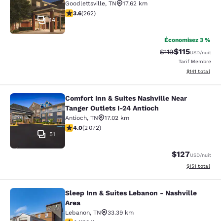
Goodlettsville
,
TN
17.62 km
3.58 étoiles. Bien. 262 commentaires
3.6
(
262
)
14
Économisez 3 %
$115
Tarif barré :
Tarif réduit :
$119
USD
/nuit
Tarif Membre
Afficher les d
$141
total
Comfort Inn & Suites Nashville Near
Comfort Inn & Suites Nashville Near
Tanger Outlets I-24 Antioch
Antioch
,
TN
17.02 km
3.97 étoiles. Bien. 2072 commentaires
4.0
(
2 072
)
51
$127
USD
/nuit
Afficher les d
$151
total
Sleep Inn & Suites Lebanon - Nashville
Sleep Inn & Suites Lebanon - Nashvi
Area
Lebanon
,
TN
33.39 km