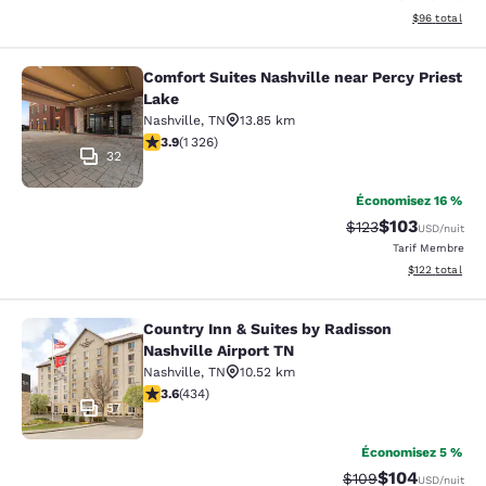
Afficher les d
$96
total
Comfort Suites Nashville near Percy Priest
Comfort Suites Nashville near Percy
Lake
Nashville
,
TN
13.85 km
3.92 étoiles. Bien. 1326 commentaires
3.9
(
1 326
)
32
Économisez 16 %
$103
Tarif barré :
Tarif réduit :
$123
USD
/nuit
Tarif Membre
Afficher les dé
$122
total
Country Inn & Suites by Radisson
Country Inn & Suites by Radisson Na
Nashville Airport TN
Nashville
,
TN
10.52 km
3.62 étoiles. Bien. 434 commentaires
3.6
(
434
)
57
Économisez 5 %
$104
Tarif barré :
Tarif réduit :
$109
USD
/nuit