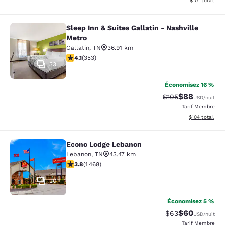
$101
total
Sleep Inn & Suites Gallatin - Nashville
Sleep Inn & Suites Gallatin - Nashvi
Metro
Gallatin
,
TN
36.91 km
4.08 étoiles. Très Bien. 353 commentaires
4.1
(
353
)
33
Économisez 16 %
$88
Tarif barré :
Tarif réduit :
$105
USD
/nuit
Tarif Membre
Afficher les dé
$104
total
Econo Lodge Lebanon
Econo Lodge Lebanon
Lebanon
,
TN
43.47 km
3.76 étoiles. Bien. 1468 commentaires
3.8
(
1 468
)
20
Économisez 5 %
$60
Tarif barré :
Tarif réduit :
$63
USD
/nuit
Tarif Membre