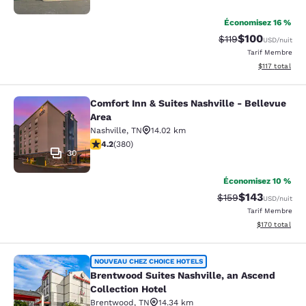
Économisez 16 %
$100
Tarif barré :
Tarif réduit :
$119
USD
/nuit
Tarif Membre
Afficher les d
$117
total
Comfort Inn & Suites Nashville - Bellevue
Comfort Inn & Suites Nashville - Be
Area
Nashville
,
TN
14.02 km
4.23 étoiles. Excellent. 380 commentaires
4.2
(
380
)
30
Économisez 10 %
$143
Tarif barré :
Tarif réduit :
$159
USD
/nuit
Tarif Membre
Afficher les dé
$170
total
Brentwood Suites Nashville, an Asc
NOUVEAU CHEZ CHOICE HOTELS
Brentwood Suites Nashville, an Ascend
Collection Hotel
Brentwood
,
TN
14.34 km