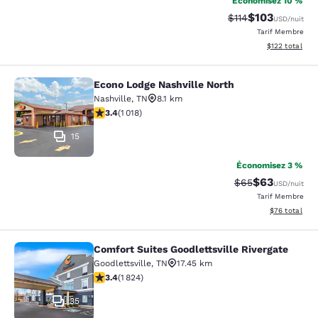
Économisez 10 %
$103
Tarif barré :
Tarif réduit :
$114
USD
/nuit
Tarif Membre
Afficher les dé
$122
total
Econo Lodge Nashville North
Econo Lodge Nashville North
Nashville
,
TN
8.1 km
3.43 étoiles. Bien. 1018 commentaires
3.4
(
1 018
)
15
Économisez 3 %
$63
Tarif barré :
Tarif réduit :
$65
USD
/nuit
Tarif Membre
Afficher les d
$76
total
Comfort Suites Goodlettsville Rivergate
Comfort Suites Goodlettsville River
Goodlettsville
,
TN
17.45 km
3.39 étoiles. Bien. 1824 commentaires
3.4
(
1 824
)
35