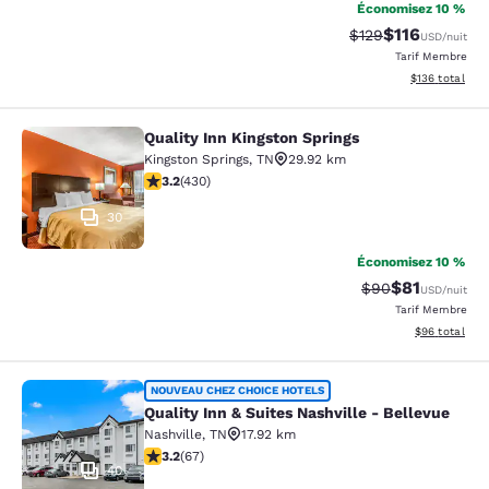
Économisez 10 %
$116
Tarif barré :
Tarif réduit :
$129
USD
/nuit
Tarif Membre
Afficher les dé
$136
total
Quality Inn Kingston Springs
Quality Inn Kingston Springs
Kingston Springs
,
TN
29.92 km
3.23 étoiles. Bien. 430 commentaires
3.2
(
430
)
30
Économisez 10 %
$81
Tarif barré :
Tarif réduit :
$90
USD
/nuit
Tarif Membre
Afficher les d
$96
total
Quality Inn & Suites Nashville - Bel
NOUVEAU CHEZ CHOICE HOTELS
Quality Inn & Suites Nashville - Bellevue
Nashville
,
TN
17.92 km
3.18 étoiles. Bien. 67 commentaires
3.2
(
67
)
40