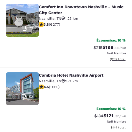
Comfort Inn Downtown Nashville - Music
Comfort Inn Downtown Nashville - 
City Center
Nashville
,
TN
1.23 km
3.84 étoiles. Bien. 6277 commentaires
3.8
(
6 277
)
73
Économisez 10 %
$198
Tarif barré :
Tarif réduit :
$219
USD
/nuit
Tarif Membre
Afficher les dé
$232
total
Cambria Hotel Nashville Airport
Cambria Hotel Nashville Airport
Nashville
,
TN
9.71 km
4.5 étoiles. Excellent. 1660 commentaires
4.5
(
1 660
)
52
Économisez 10 %
$121
Tarif barré :
Tarif réduit :
$134
USD
/nuit
Tarif Membre
Afficher les dé
$144
total