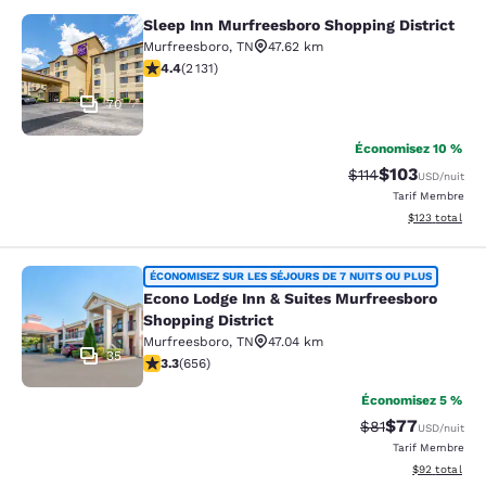
Sleep Inn Murfreesboro Shopping District
Sleep Inn Murfreesboro Shopping Dis
Murfreesboro
,
TN
47.62 km
4.41 étoiles. Excellent. 2131 commentaires
4.4
(
2 131
)
70
Économisez 10 %
$103
Tarif barré :
Tarif réduit :
$114
USD
/nuit
Tarif Membre
Afficher les dé
$123
total
Econo Lodge Inn & Suites Murfreesb
ÉCONOMISEZ SUR LES SÉJOURS DE 7 NUITS OU PLUS
Econo Lodge Inn & Suites Murfreesboro
Shopping District
Murfreesboro
,
TN
47.04 km
35
3.29 étoiles. Bien. 656 commentaires
3.3
(
656
)
Économisez 5 %
$77
Tarif barré :
Tarif réduit :
$81
USD
/nuit
Tarif Membre
Afficher les d
$92
total