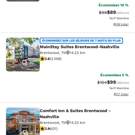
Économisez 10 %
$89
Tarif barré :
Tarif réduit :
$99
USD
/nuit
Tarif Membre
Afficher les dé
$109
total
MainStay Suites Brentwood-Nashvil
ÉCONOMISEZ SUR LES SÉJOURS DE 7 NUITS OU PLUS
MainStay Suites Brentwood-Nashville
Brentwood
,
TN
14.23 km
3.77 étoiles. Bien. 2008 commentaires
3.8
(
2 008
)
40
Économisez 5 %
$99
Tarif barré :
Tarif réduit :
$104
USD
/nuit
Tarif Membre
Afficher les d
$117
total
Comfort Inn & Suites Brentwood -
Comfort Inn & Suites Brentwood - N
Nashville
Brentwood
,
TN
14.23 km
3.88 étoiles. Bien. 421 commentaires
3.9
(
421
)
31