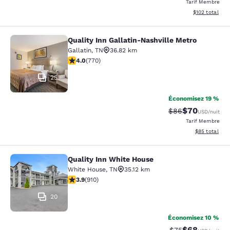
Tarif Membre
Afficher les dé
$102
total
Quality Inn Gallatin-Nashville Metro
Quality Inn Gallatin-Nashville Metr
Gallatin
,
TN
36.82 km
4 étoiles. Très Bien. 770 commentaires
4.0
(
770
)
25
Économisez 19 %
$70
Tarif barré :
Tarif réduit :
$86
USD
/nuit
Tarif Membre
Afficher les d
$85
total
Quality Inn White House
Quality Inn White House
White House
,
TN
35.12 km
3.85 étoiles. Bien. 910 commentaires
3.9
(
910
)
20
Économisez 10 %
$68
Tarif barré :
Tarif réduit :