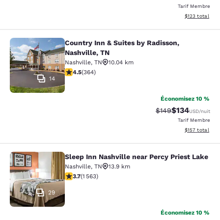
Tarif Membre
Afficher les dé
$123
total
Country Inn & Suites by Radisson,
Country Inn & Suites by Radisson, N
Nashville, TN
Nashville
,
TN
10.04 km
4.51 étoiles. Excellent. 364 commentaires
4.5
(
364
)
14
Économisez 10 %
$134
Tarif barré :
Tarif réduit :
$149
USD
/nuit
Tarif Membre
Afficher les dé
$157
total
Sleep Inn Nashville near Percy Priest Lake
Sleep Inn Nashville near Percy Prie
Nashville
,
TN
13.9 km
3.67 étoiles. Bien. 1563 commentaires
3.7
(
1 563
)
29
Économisez 10 %