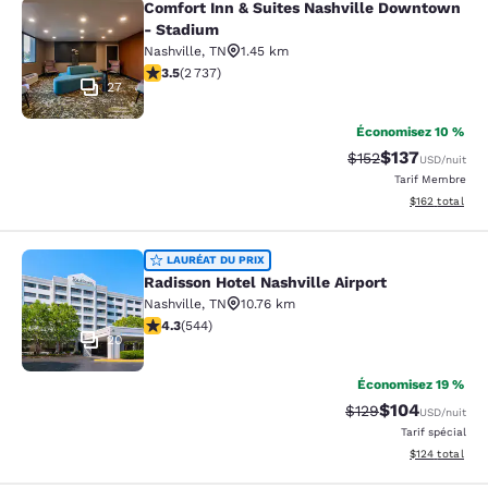
Comfort Inn & Suites Nashville Downtown
Comfort Inn & Suites Nashville Do
- Stadium
Nashville
,
TN
1.45 km
3.53 étoiles. Bien. 2737 commentaires
3.5
(
2 737
)
27
Économisez 10 %
$137
Tarif barré :
Tarif réduit :
$152
USD
/nuit
Tarif Membre
Afficher les dé
$162
total
Radisson Hotel Nashville Airport
LAURÉAT DU PRIX
Radisson Hotel Nashville Airport
Nashville
,
TN
10.76 km
4.26 étoiles. Excellent. 544 commentaires
4.3
(
544
)
20
Économisez 19 %
$104
Tarif barré :
Tarif réduit :
$129
USD
/nuit
Tarif spécial
Afficher les dé
$124
total