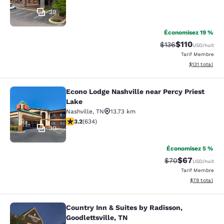
39
Économisez 19 %
$110
Tarif barré :
Tarif réduit :
$136
USD
/nuit
Tarif Membre
Afficher les d
$131
total
Econo Lodge Nashville near Percy Priest
Econo Lodge Nashville near Percy P
Lake
Nashville
,
TN
13.73 km
3.16 étoiles. Bien. 634 commentaires
3.2
(
634
)
30
Économisez 5 %
$67
Tarif barré :
Tarif réduit :
$70
USD
/nuit
Tarif Membre
Afficher les d
$79
total
Country Inn & Suites by Radisson,
Country Inn & Suites by Radisson, Go
Goodlettsville, TN