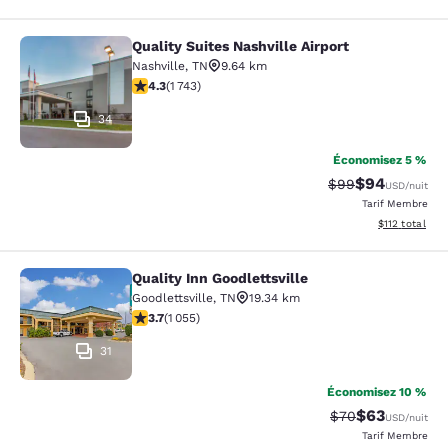
Quality Suites Nashville Airport
Quality Suites Nashville Airport
Nashville
,
TN
9.64 km
4.26 étoiles. Excellent. 1743 commentaires
4.3
(
1 743
)
34
Économisez 5 %
$94
Tarif barré :
Tarif réduit :
$99
USD
/nuit
Tarif Membre
Afficher les d
$112
total
Quality Inn Goodlettsville
Quality Inn Goodlettsville
Goodlettsville
,
TN
19.34 km
3.68 étoiles. Bien. 1055 commentaires
3.7
(
1 055
)
31
Économisez 10 %
$63
Tarif barré :
Tarif réduit :
$70
USD
/nuit
Tarif Membre