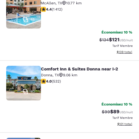
McAllen
,
TX
10.77 km
4.41 étoiles. Excellent. 1412 commentaires
4.4
(
1 412
)
45
Économisez 10 %
$121
Tarif barré :
Tarif réduit :
$134
USD
/nuit
Tarif Membre
Afficher les dé
$139
total
Comfort Inn & Suites Donna near I-2
Comfort Inn & Suites Donna near I-2
Donna
,
TX
9.06 km
3.99 étoiles. Bien. 532 commentaires
4.0
(
532
)
40
Économisez 10 %
$89
Tarif barré :
Tarif réduit :
$99
USD
/nuit
Tarif Membre
Afficher les d
$101
total