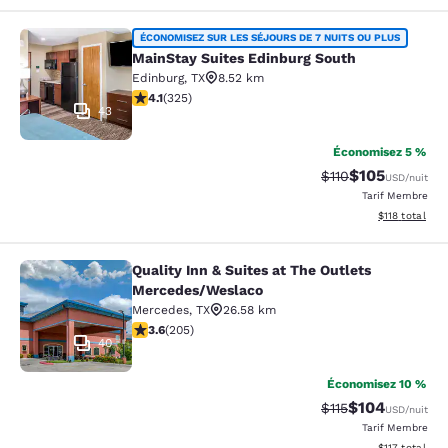
MainStay Suites Edinburg South
ÉCONOMISEZ SUR LES SÉJOURS DE 7 NUITS OU PLUS
MainStay Suites Edinburg South
Edinburg
,
TX
8.52 km
4.1 étoiles. Très Bien. 325 commentaires
4.1
(
325
)
43
Économisez 5 %
$105
Tarif barré :
Tarif réduit :
$110
USD
/nuit
Tarif Membre
Afficher les d
$118
total
Quality Inn & Suites at The Outlets
Quality Inn & Suites at The Outlet
Mercedes/Weslaco
Mercedes
,
TX
26.58 km
3.56 étoiles. Bien. 205 commentaires
3.6
(
205
)
40
Économisez 10 %
$104
Tarif barré :
Tarif réduit :
$115
USD
/nuit
Tarif Membre
Afficher les d
$117
total