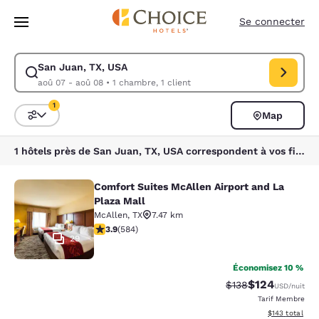
Chargement terminé
Sauter à Contenu Principal
Se connecter
San Juan, TX, USA
Modifier la recherche pour San Juan, TX, USA. Date d’arrivée aoû 07, 
aoû 07 - aoû 08
•
1 chambre, 1 client
1
Map
Triez et filtrez
1 filtre sélectionné
1 hôtels près de San Juan, TX, USA correspondent à vos filtres
Comfort Suites McAllen Airport and La
Comfort Suites McAllen Airport and 
Plaza Mall
McAllen
,
TX
7.47 km
3.94 étoiles. Bien. 584 commentaires
3.9
(
584
)
29
Économisez 10 %
$124
Tarif barré :
Tarif réduit :
$138
USD
/nuit
Tarif Membre
Afficher les dé
$143
total