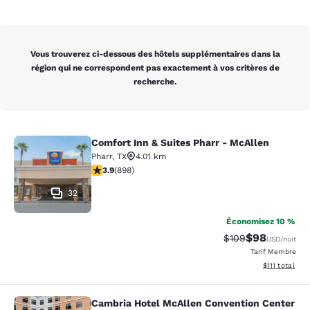
Vous trouverez ci-dessous des hôtels supplémentaires dans la
région qui ne correspondent pas exactement à vos critères de
recherche.
Comfort Inn & Suites Pharr - McAllen
Comfort Inn & Suites Pharr - McAll
Pharr
,
TX
4.01 km
3.92 étoiles. Bien. 898 commentaires
3.9
(
898
)
32
Économisez 10 %
$98
Tarif barré :
Tarif réduit :
$109
USD
/nuit
Tarif Membre
Afficher les d
$111
total
Cambria Hotel McAllen Convention Center
Cambria Hotel McAllen Convention 