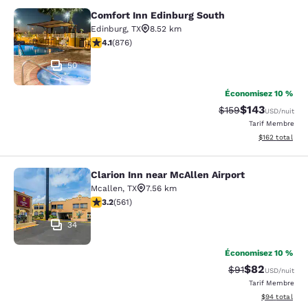
Comfort Inn Edinburg South
Comfort Inn Edinburg South
Edinburg
,
TX
8.52 km
4.12 étoiles. Très Bien. 876 commentaires
4.1
(
876
)
50
Économisez 10 %
$143
Tarif barré :
Tarif réduit :
$159
USD
/nuit
Tarif Membre
Afficher les dé
$162
total
Clarion Inn near McAllen Airport
Clarion Inn near McAllen Airport
Mcallen
,
TX
7.56 km
3.22 étoiles. Bien. 561 commentaires
3.2
(
561
)
34
Économisez 10 %
$82
Tarif barré :
Tarif réduit :
$91
USD
/nuit
Tarif Membre
Afficher les d
$94
total