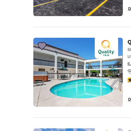
D
Q
5
U
6
3
D