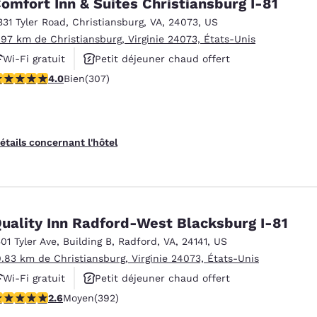
omfort Inn & Suites Christiansburg I-81
331 Tyler Road
,
Christiansburg
,
VA
,
24073
,
US
.97 km de Christiansburg, Virginie 24073, États-Unis
Wi-Fi gratuit
Petit déjeuner chaud offert
.99 étoiles. Bien. 307 commentaires
4.0
Bien
(307)
Animaux acceptés
étails concernant l'hôtel
uality Inn Radford-West Blacksburg I-81
501 Tyler Ave
,
Building B
,
Radford
,
VA
,
24141
,
US
0.83 km de Christiansburg, Virginie 24073, États-Unis
Wi-Fi gratuit
Petit déjeuner chaud offert
.63 étoiles. Moyen. 392 commentaires
2.6
Moyen
(392)
Animaux acceptés