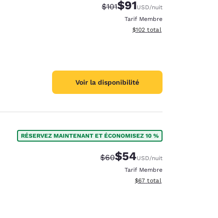
$91
Tarif barré :
Tarif réduit :
$101
USD
/nuit
Tarif Membre
Afficher les détails du total 
$102
total
Voir la disponibilité
RÉSERVEZ MAINTENANT ET ÉCONOMISEZ 10 %
$54
Tarif barré :
Tarif réduit :
$60
USD
/nuit
Tarif Membre
Afficher les détails du total 
$67
total