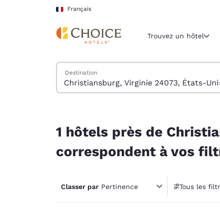
Chargement terminé
Sauter à Contenu Principal
Français
Trouvez un hôtel
Trouver des hôtels
Destination
Région et lieu 
France
Français
1 hôtels près de Christiansburg, Virginie 24073,
Sélectionne
1 hôtels près de Christi
Amériques
correspondent à vos filt
United Sta
English
Classer par
Pertinence
Tous les filt
América L
1 filt
Português