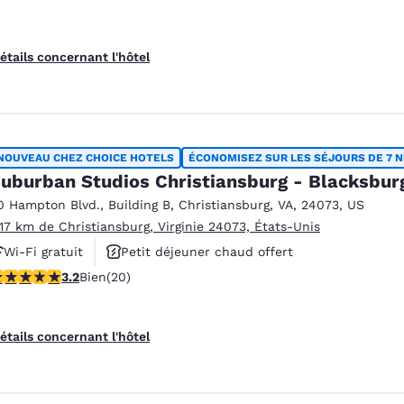
étails concernant l'hôtel
NOUVEAU CHEZ CHOICE HOTELS
ÉCONOMISEZ SUR LES SÉJOURS DE 7 N
uburban Studios Christiansburg - Blacksbur
0 Hampton Blvd.
,
Building B
,
Christiansburg
,
VA
,
24073
,
US
.17 km de Christiansburg, Virginie 24073, États-Unis
Wi-Fi gratuit
Petit déjeuner chaud offert
.2 étoiles. Bien. 20 commentaires
3.2
Bien
(20)
Animaux acceptés
étails concernant l'hôtel