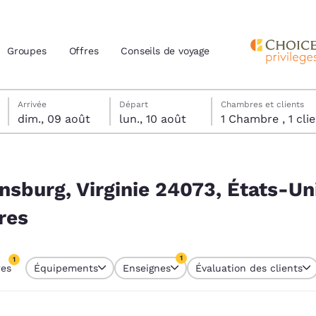
Groupes
Offres
Conseils de voyage
dimanche 9 août
lundi 10 août
lundi 10 août date de départ sélectionnée
dimanche 9 août date d’arrivée sélectionnée
Arrivée
Départ
Chambres et clients
dim., 09 août
lun., 10 août
1 Chambre , 1 
actuels
 États-Unis correspondent à vos filtres
z votre langue préférée
ansburg, Virginie 24073, États-Un
res
tes
Estados Unidos
América Lat
Español
Español
1
1
res
Équipements
Enseignes
Évaluation des clients
atina
Latin America
Canada
re sélectionné
English
English
1 filtre sélectionné