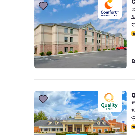
C
2
8
3
D
Q
1
1
2