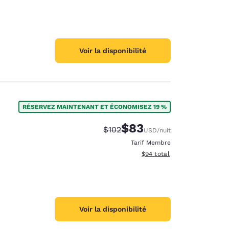
Voir la disponibilité
RÉSERVEZ MAINTENANT ET ÉCONOMISEZ 19 %
$83
Tarif barré :
Tarif réduit :
$102
USD
/nuit
Tarif Membre
Afficher les détails du total 
$94
total
Voir la disponibilité