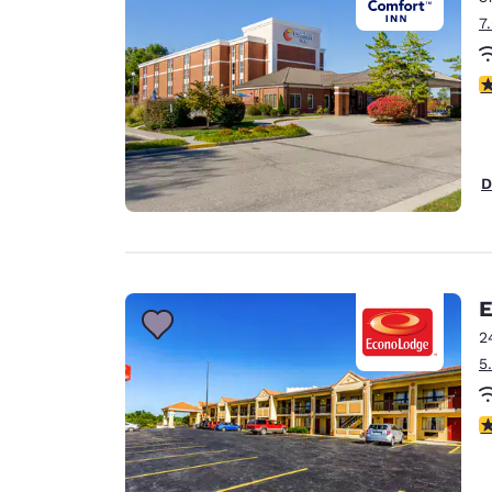
7
4
D
E
2
5
3