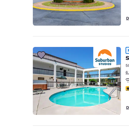
D
S
5
6
3
D