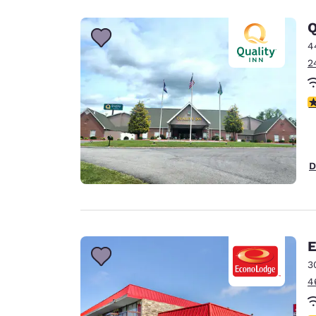
Q
4
2
4
D
E
3
4