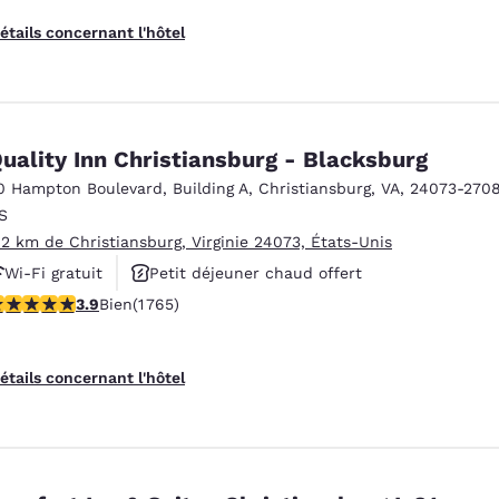
étails concernant l'hôtel
uality Inn Christiansburg - Blacksburg
0 Hampton Boulevard
,
Building A
,
Christiansburg
,
VA
,
24073-270
S
.2 km de Christiansburg, Virginie 24073, États-Unis
Wi-Fi gratuit
Petit déjeuner chaud offert
.86 étoiles. Bien. 1765 commentaires
3.9
Bien
(1 765)
Animaux acceptés
étails concernant l'hôtel