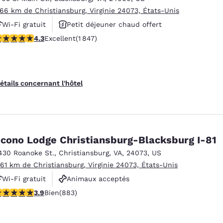
.66 km de Christiansburg, Virginie 24073, États-Unis
Wi-Fi gratuit
Petit déjeuner chaud offert
.25 étoiles. Excellent. 1847 commentaires
4.3
Excellent
(1 847)
Animaux acceptés
étails concernant l'hôtel
cono Lodge Christiansburg-Blacksburg I-81
430 Roanoke St.
,
Christiansburg
,
VA
,
24073
,
US
.61 km de Christiansburg, Virginie 24073, États-Unis
Wi-Fi gratuit
Animaux acceptés
.88 étoiles. Bien. 883 commentaires
3.9
Bien
(883)