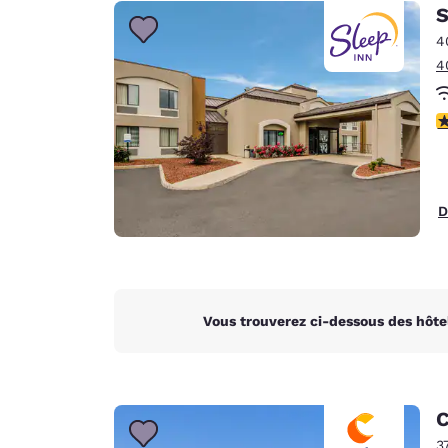
Canada
S
Français
4
Europe
4
Deutschla
Deutsch
3
Spain
English
D
Ireland
English
United Ki
English
Vous trouverez ci-dessous des hôte
Asie-Pacifique
Australia
English
C
3