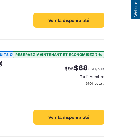
Voir la disponibilité
UITS OU PLUS
RÉSERVEZ MAINTENANT ET ÉCONOMISEZ 7 %
g
$88
Tarif barré :
Tarif réduit :
$95
USD
/nuit
Tarif Membre
Afficher les détails du total 
$101
total
Voir la disponibilité