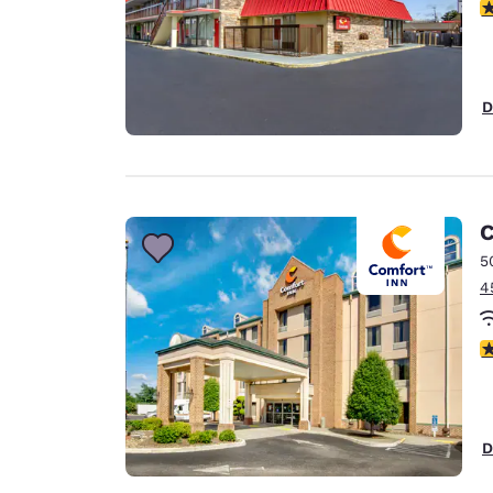
4
D
C
5
4
4
D