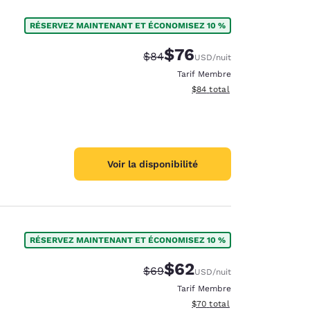
RÉSERVEZ MAINTENANT ET ÉCONOMISEZ 10 %
$76
Tarif barré :
Tarif réduit :
$84
USD
/nuit
Tarif Membre
Afficher les détails du total 
$84
total
Voir la disponibilité
RÉSERVEZ MAINTENANT ET ÉCONOMISEZ 10 %
$62
Tarif barré :
Tarif réduit :
$69
USD
/nuit
Tarif Membre
Afficher les détails du total 
$70
total