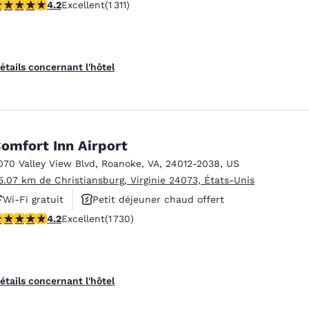
.21 étoiles. Excellent. 1311 commentaires
4.2
Excellent
(1 311)
étails concernant l'hôtel
omfort Inn Airport
070 Valley View Blvd
,
Roanoke
,
VA
,
24012-2038
,
US
5.07 km de Christiansburg, Virginie 24073, États-Unis
Wi-Fi gratuit
Petit déjeuner chaud offert
.24 étoiles. Excellent. 1730 commentaires
4.2
Excellent
(1 730)
Animaux acceptés
étails concernant l'hôtel