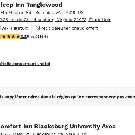
México
Mexico
leep Inn Tanglewood
Español
English
045 Electric Rd.
,
Roanoke
,
VA
,
24018
,
US
0.35 km de Christiansburg, Virginie 24073, États-Unis
Wi-Fi gratuit
Petit déjeuner chaud offert
nd
Germany
España
English
Español
.79 étoiles. Bien. 1144 commentaires
3.8
Bien
(1 144)
Animaux acceptés
France
France
Français
English
étails concernant l'hôtel
Italia
Italy
Italiano
English
ngdom
ls supplémentaires dans la région qui ne correspondent pas exac
India
New Zealan
English
English
omfort Inn Blacksburg University Area
705 S. Main St.
,
Blacksburg
,
VA
,
24060
,
US