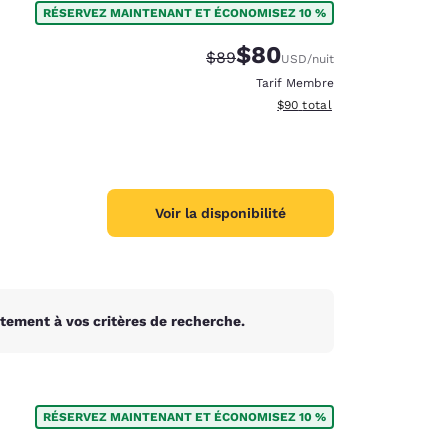
RÉSERVEZ MAINTENANT ET ÉCONOMISEZ 10 %
$80
Tarif barré :
Tarif réduit :
$89
USD
/nuit
Tarif Membre
Afficher les détails du total 
$90
total
Voir la disponibilité
tement à vos critères de recherche.
d
RÉSERVEZ MAINTENANT ET ÉCONOMISEZ 10 %