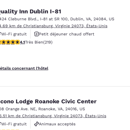
uality Inn Dublin I-81
424 Cleburne Blvd.
,
I-81 at SR 100
,
Dublin
,
VA
,
24084
,
US
4.69 km de Christiansburg, Virginie 24073, États-Unis
Wi-Fi gratuit
Petit déjeuner chaud offert
.08 étoiles. Très Bien. 219 commentaires
4.1
Très Bien
(219)
Animaux acceptés
étails concernant l'hôtel
cono Lodge Roanoke Civic Center
08 Orange Ave. NE
,
Roanoke
,
VA
,
24016
,
US
6.51 km de Christiansburg, Virginie 24073, États-Unis
Wi-Fi gratuit
Animaux acceptés