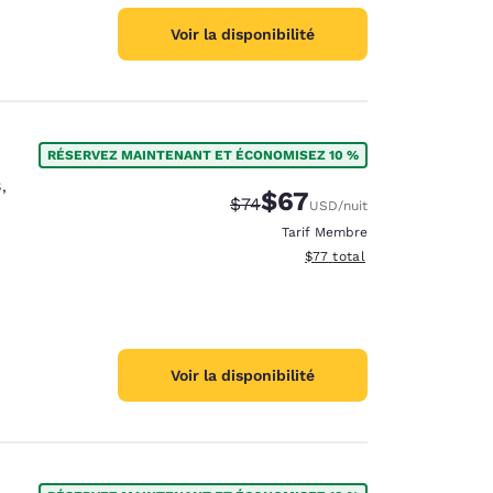
Voir la disponibilité
RÉSERVEZ MAINTENANT ET ÉCONOMISEZ 10 %
8
,
$67
Tarif barré :
Tarif réduit :
$74
USD
/nuit
Tarif Membre
Afficher les détails du total 
$77
total
Voir la disponibilité