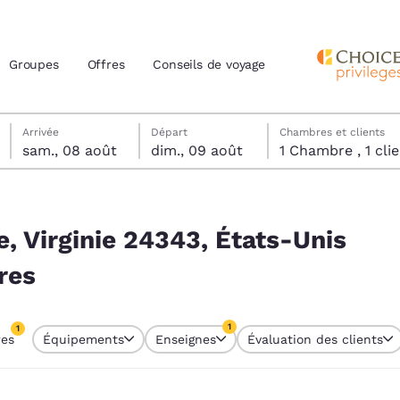
Groupes
Offres
Conseils de voyage
samedi 8 août
dimanche 9 août
dimanche 9 août date de départ sélectionnée
samedi 8 août date d’arrivée sélectionnée
Arrivée
Départ
Chambres et clients
sam., 08 août
dim., 09 août
1 Chambre , 1 
actuels
-Unis correspondent à vos filtres
z votre langue préférée
le, Virginie 24343, États-Unis
res
tes
Estados Unidos
América Lat
Español
Español
1
1
res
Équipements
Enseignes
Évaluation des clients
atina
Latin America
Canada
re sélectionné
English
English
1 filtre sélectionné