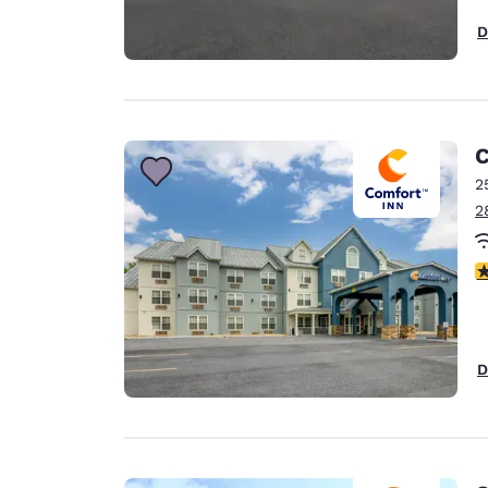
D
C
2
2
3
D