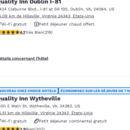
uality Inn Dublin I-81
424 Cleburne Blvd.
,
I-81 at SR 100
,
Dublin
,
VA
,
24084
,
US
5.09 km de Hillsville, Virginie 24343, États-Unis
Wi-Fi gratuit
Petit déjeuner chaud offert
.08 étoiles. Très Bien. 219 commentaires
4.1
Très Bien
(219)
Animaux acceptés
étails concernant l'hôtel
NOUVEAU CHEZ CHOICE HOTELS
ÉCONOMISEZ SUR LES SÉJOURS DE 7 N
uality Inn Wytheville
900 E Main St
,
Wytheville
,
VA
,
24382
,
US
5.51 km de Hillsville, Virginie 24343, États-Unis
Wi-Fi gratuit
Petit déjeuner continental gratuit
.91 étoiles. Bien. 207 commentaires
3.9
Bien
(207)