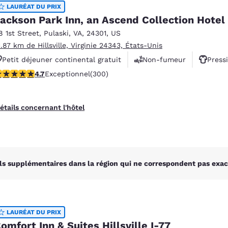
México
Mexico
LAURÉAT DU PRIX
Español
English
ackson Park Inn, an Ascend Collection Hotel
8 1st Street
,
Pulaski
,
VA
,
24301
,
US
1.87 km de Hillsville, Virginie 24343, États-Unis
nd
Germany
España
Petit déjeuner continental gratuit
Non-fumeur
Press
English
Español
.68 étoiles. Exceptionnel. 300 commentaires
4.7
Exceptionnel
(300)
France
France
Français
English
étails concernant l'hôtel
Italia
Italy
Italiano
English
ngdom
ls supplémentaires dans la région qui ne correspondent pas exac
India
New Zealan
English
English
LAURÉAT DU PRIX
omfort Inn & Suites Hillsville I-77