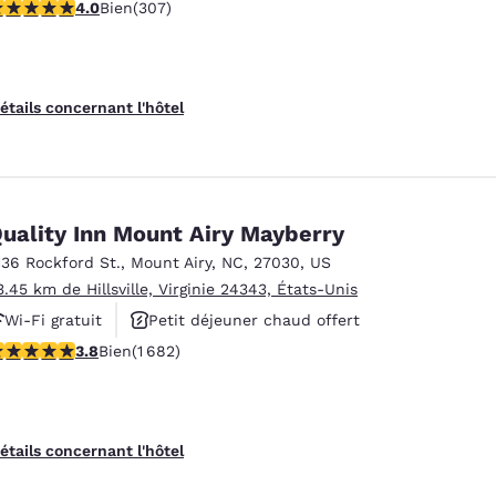
.99 étoiles. Bien. 307 commentaires
4.0
Bien
(307)
Animaux acceptés
étails concernant l'hôtel
uality Inn Mount Airy Mayberry
136 Rockford St.
,
Mount Airy
,
NC
,
27030
,
US
3.45 km de Hillsville, Virginie 24343, États-Unis
Wi-Fi gratuit
Petit déjeuner chaud offert
.78 étoiles. Bien. 1682 commentaires
3.8
Bien
(1 682)
Animaux acceptés
étails concernant l'hôtel