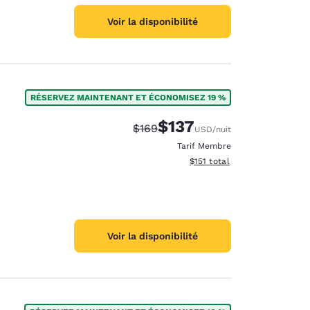
Voir la disponibilité
RÉSERVEZ MAINTENANT ET ÉCONOMISEZ 19 %
$137
Tarif barré :
Tarif réduit :
$169
USD
/nuit
Tarif Membre
Afficher les détails du total 
$151
total
Voir la disponibilité