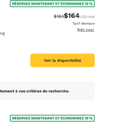
RÉSERVEZ MAINTENANT ET ÉCONOMISEZ 10 %
$164
Tarif barré :
Tarif réduit :
$183
USD
/nuit
Tarif Membre
Afficher les détails du total 
$183
total
ing
Voir la disponibilité
tement à vos critères de recherche.
d
RÉSERVEZ MAINTENANT ET ÉCONOMISEZ 10 %