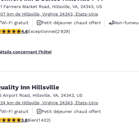
51 Farmers Market Road
,
Hillsville
,
VA
,
24343
,
US
.07 km de Hillsville, Virginie 24343, États-Unis
Wi-Fi gratuit
Petit déjeuner chaud offert
Non-fumeu
.6 étoiles. Exceptionnel. 2929 commentaires
4.6
Exceptionnel
(2 929)
étails concernant l'hôtel
uality Inn Hillsville
5 Airport Road
,
Hillsville
,
VA
,
24343
,
US
.24 km de Hillsville, Virginie 24343, États-Unis
Wi-Fi gratuit
Petit déjeuner chaud offert
.8 étoiles. Bien. 1402 commentaires
3.8
Bien
(1 402)
Animaux acceptés