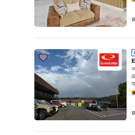
D
E
3
2
3
D