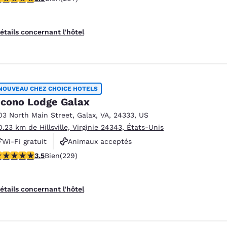
Animaux acceptés
étails concernant l'hôtel
NOUVEAU CHEZ CHOICE HOTELS
cono Lodge Galax
03 North Main Street
,
Galax
,
VA
,
24333
,
US
0.23 km de Hillsville, Virginie 24343, États-Unis
Wi-Fi gratuit
Animaux acceptés
.51 étoiles. Bien. 229 commentaires
3.5
Bien
(229)
étails concernant l'hôtel