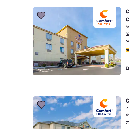
C
C
6
3
4
D
C
2
4