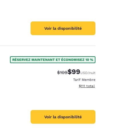
Voir la disponibilité
RÉSERVEZ MAINTENANT ET ÉCONOMISEZ 10 %
$99
Tarif barré :
Tarif réduit :
$109
USD
/nuit
Tarif Membre
Afficher les détails du total 
$111
total
Voir la disponibilité