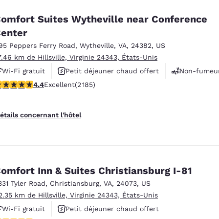
omfort Suites Wytheville near Conference
enter
95 Peppers Ferry Road
,
Wytheville
,
VA
,
24382
,
US
7.46 km de Hillsville, Virginie 24343, États-Unis
Wi-Fi gratuit
Petit déjeuner chaud offert
Non-fumeu
.41 étoiles. Excellent. 2185 commentaires
4.4
Excellent
(2 185)
étails concernant l'hôtel
omfort Inn & Suites Christiansburg I-81
331 Tyler Road
,
Christiansburg
,
VA
,
24073
,
US
2.35 km de Hillsville, Virginie 24343, États-Unis
Wi-Fi gratuit
Petit déjeuner chaud offert