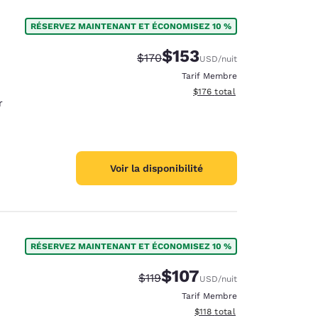
RÉSERVEZ MAINTENANT ET ÉCONOMISEZ 10 %
$153
Tarif barré :
Tarif réduit :
$170
USD
/nuit
Tarif Membre
Afficher les détails du total 
$176
total
r
Voir la disponibilité
RÉSERVEZ MAINTENANT ET ÉCONOMISEZ 10 %
$107
Tarif barré :
Tarif réduit :
$119
USD
/nuit
Tarif Membre
Afficher les détails du total 
$118
total