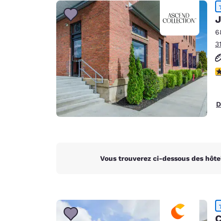
Canada
Français
J
Europe
6
3
Deutschla
Deutsch
4
Spain
English
D
Ireland
English
United Ki
English
Vous trouverez ci-dessous des hôte
Asie-Pacifique
Australia
English
C