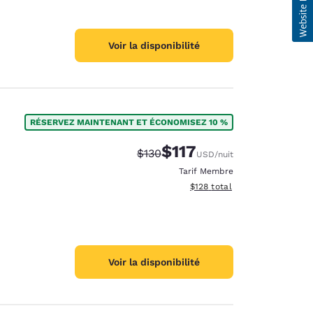
Voir la disponibilité
RÉSERVEZ MAINTENANT ET ÉCONOMISEZ 10 %
$117
Tarif barré :
Tarif réduit :
$130
USD
/nuit
Tarif Membre
Afficher les détails du total 
$128
total
Voir la disponibilité