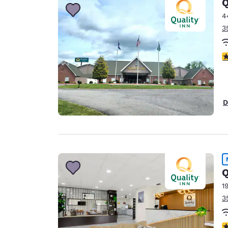
Q
4
3
4
D
Q
1
3
3