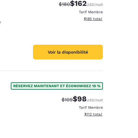
$162
Tarif barré :
Tarif réduit :
$180
USD
/nuit
Tarif Membre
Afficher les détails du total 
$185
total
r
Voir la disponibilité
RÉSERVEZ MAINTENANT ET ÉCONOMISEZ 10 %
$98
Tarif barré :
Tarif réduit :
$109
USD
/nuit
Tarif Membre
Afficher les détails du total 
$112
total