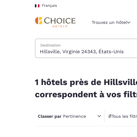
Chargement terminé
Sauter à Contenu Principal
Français
Trouvez un hôtel
Trouver des hôtels
Destination
Région et lieu 
France
Français
1 hôtels près de Hillsville, Virginie 24343, États
Sélectionne
1 hôtels près de Hillsvil
Amériques
correspondent à vos filt
United Sta
English
Classer par
Pertinence
Tous les filt
América L
1 filt
Português