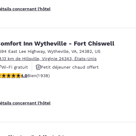
étails concernant l'hôtel
omfort Inn Wytheville - Fort Chiswell
594 East Lee Highway
,
Wytheville
,
VA
,
24382
,
US
8.13 km de Hillsville, Virginie 24343, États-Unis
Wi-Fi gratuit
Petit déjeuner chaud offert
.97 étoiles. Bien. 1938 commentaires
4.0
Bien
(1 938)
Animaux acceptés
étails concernant l'hôtel