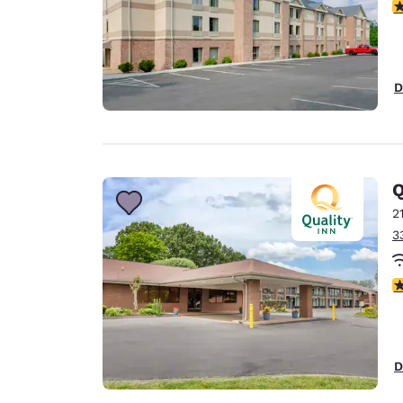
3
D
Q
2
3
3
D