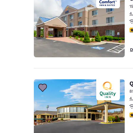
1
4
4
D
Q
8
4
3