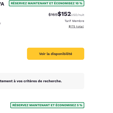
VA
RÉSERVEZ MAINTENANT ET ÉCONOMISEZ 10 %
$152
Tarif barré :
Tarif réduit :
$169
USD
/nuit
Tarif Membre
r
Afficher les détails du total 
$175
total
Voir la disponibilité
tement à vos critères de recherche.
d
RÉSERVEZ MAINTENANT ET ÉCONOMISEZ 5 %