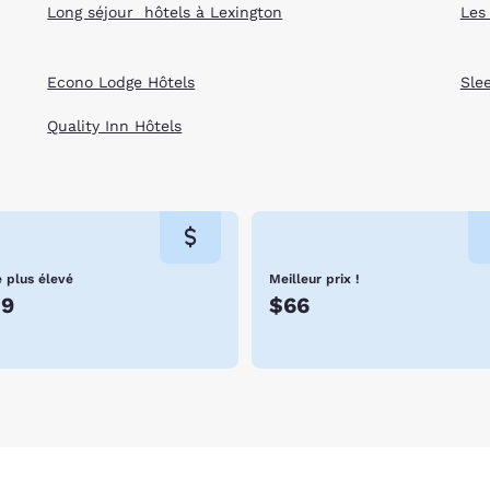
ke’s role in World War II and his creation of the “Marshall Plan”
Long séjour hôtels à Lexington
Les
inia Horse Center. This 600-acre complex is home to a number of h
w rings, an indoor arena and a number of food options and amenit
the perfect destination for your next trip. Check out our Lexingt
Econo Lodge Hôtels
Sle
Quality Inn Hôtels
e plus élevé
Meilleur prix !
39
$66