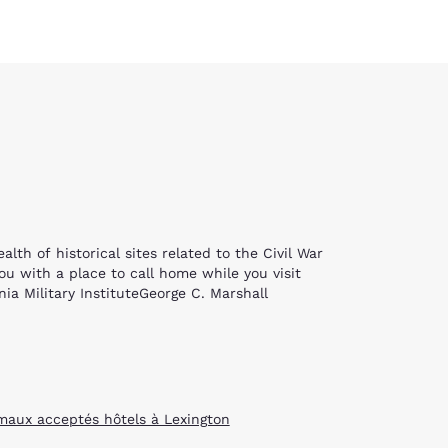
des cookies
lth of historical sites related to the Civil War
ou with a place to call home while you visit
ia Military InstituteGeorge C. Marshall
n the country. Founded in 1749, Washington and
tecture and design.While on campus, make sure
n the Civil War.Next, head over to Virginia
 VMI’s cadet parades at the “West Point of the
maux acceptés hôtels à Lexington
what life was like during the Civil War.The