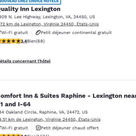
NOUVEAU CHEZ CHOICE HOTELS
uality Inn Lexington
809 N. Lee Highway
,
Lexington
,
VA
,
24450
,
US
.72 km de Lexington, Virginie 24450, États-Unis
Wi-Fi gratuit
Petit déjeuner continental gratuit
.38 étoiles. Bien. 68 commentaires
3.4
Bien
(68)
Animaux acceptés
étails concernant l'hôtel
omfort Inn & Suites Raphine - Lexington near
1 and I-64
84 Oakland Circle
,
Raphine
,
VA
,
24472
,
US
4.51 km de Lexington, Virginie 24450, États-Unis
Wi-Fi gratuit
Petit déjeuner chaud offert
.93 étoiles. Bien. 1534 commentaires