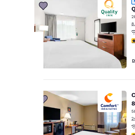
Q
2
8
3
La
D
protection
de votre
vie privée
C
8
est notre
5
priorité.
2
3