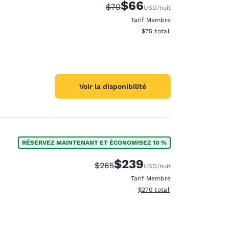
$66
Tarif barré :
Tarif réduit :
$70
USD
/nuit
Tarif Membre
Afficher les détails du total 
$75
total
Voir la disponibilité
RÉSERVEZ MAINTENANT ET ÉCONOMISEZ 10 %
$239
Tarif barré :
Tarif réduit :
$265
USD
/nuit
Tarif Membre
Afficher les détails du total e
$270
total