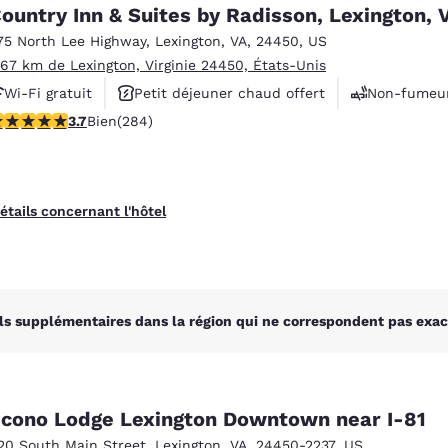
México
Mexico
ountry Inn & Suites by Radisson, Lexington, 
Español
English
75 North Lee Highway
,
Lexington
,
VA
,
24450
,
US
.67 km de Lexington, Virginie 24450, États-Unis
Wi-Fi gratuit
Petit déjeuner chaud offert
Non-fumeu
nd
Germany
España
English
Español
.68 étoiles. Bien. 284 commentaires
3.7
Bien
(284)
France
France
Français
English
étails concernant l'hôtel
Italia
Italy
Italiano
English
ngdom
ls supplémentaires dans la région qui ne correspondent pas exac
India
New Zealan
English
English
cono Lodge Lexington Downtown near I-81
20 South Main Street
,
Lexington
,
VA
,
24450-2237
,
US