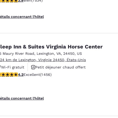
3.9
Bien
(1 534)
Animaux acceptés
étails concernant l'hôtel
leep Inn & Suites Virginia Horse Center
5 Maury River Road
,
Lexington
,
VA
,
24450
,
US
.24 km de Lexington, Virginie 24450, États-Unis
Wi-Fi gratuit
Petit déjeuner chaud offert
.21 étoiles. Excellent. 1456 commentaires
4.2
Excellent
(1 456)
Animaux acceptés
étails concernant l'hôtel