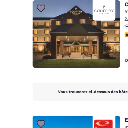
Canada
C
Français
8
Europe
2
Deutschla
Deutsch
3
Spain
English
D
Ireland
English
United Ki
English
Vous trouverez ci-dessous des hôte
Asie-Pacifique
Australia
English
E
8