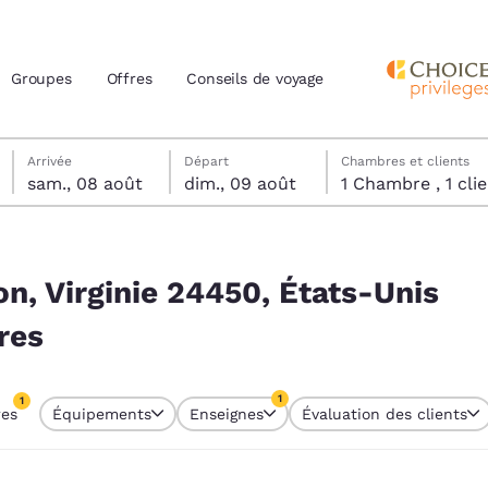
Groupes
Offres
Conseils de voyage
samedi 8 août
dimanche 9 août
dimanche 9 août date de départ sélectionnée
samedi 8 août date d’arrivée sélectionnée
Arrivée
Départ
Chambres et clients
sam., 08 août
dim., 09 août
1 Chambre , 1 
actuels
s-Unis correspondent à vos filtres
z votre langue préférée
on, Virginie 24450, États-Unis
res
tes
Estados Unidos
América Lat
Español
Español
1
1
res
Équipements
Enseignes
Évaluation des clients
atina
Latin America
Canada
re sélectionné
English
English
1 filtre sélectionné