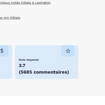
 in the years that followed.After you get your
 mieux notés hôtels à Lexington
orse shows and livestock events. The center also
ies. If you are interested in learning about
on, VA hotels below and book today.
ep Inn Hôtels
Note moyenne
3.7
(
5685 commentaires
)