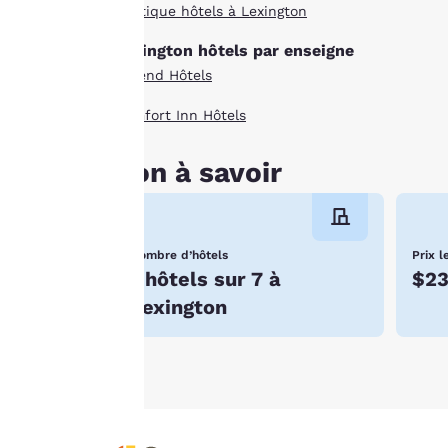
George C. Marshall Museum focuses on its namesa
Boutique hôtels à Lexington
En cliquant sur
fill of history, take in the action at the Virg
boasts a five-mile cross country course, 12 sho
« Refuser tous les
Lexington hôtels par enseigne
U.S. history in a scenic location, then this is 
cookies », les
Ascend Hôtels
cookies pour
lesquels le
Comfort Inn Hôtels
consentement est
requis ne seront pas
Bon à savoir
stockés sur votre
appareil.
Pour plus
Nombre d’hôtels
Prix l
1 hôtels sur 7 à
$2
d’informations,
consultez notre
Lexington
Politique en matière
de cookies
.