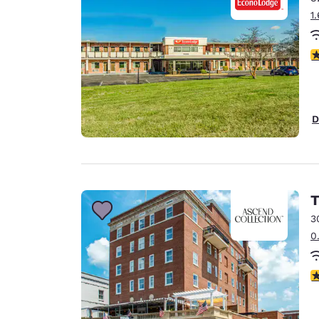
1
3
D
T
3
0
3