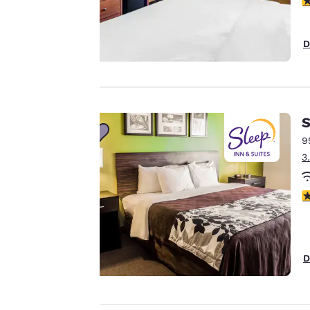
Notre site internet
utilise des cookies, y
compris des cookies
D
de tiers, à des fins
de performance et
pour vous offrir une
expérience en ligne
personnalisée en
S
envoyant des
9
publicités en
3
fonction de vos
préférences de
4
navigation.
Autrement dit, nous
pouvons retenir des
informations vous
D
concernant, vous
montrer des
produits répondant