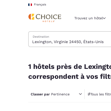
Chargement terminé
Sauter à Contenu Principal
Français
Trouvez un hôtel
Trouver des hôtels
Destination
Région et lieu 
France
Français
1 hôtels près de Lexington, Virginie 24450, État
Sélectionne
1 hôtels près de Lexingt
Amériques
correspondent à vos filt
United Sta
English
Classer par
Pertinence
Tous les filt
América L
1 filt
Português