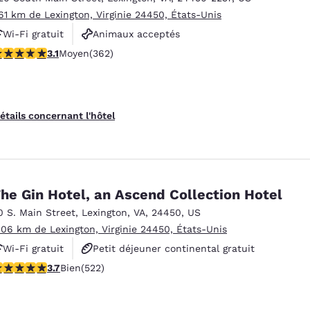
.61 km de Lexington, Virginie 24450, États-Unis
Wi-Fi gratuit
Animaux acceptés
.06 étoiles. Moyen. 362 commentaires
3.1
Moyen
(362)
étails concernant l'hôtel
he Gin Hotel, an Ascend Collection Hotel
0 S. Main Street
,
Lexington
,
VA
,
24450
,
US
.06 km de Lexington, Virginie 24450, États-Unis
Wi-Fi gratuit
Petit déjeuner continental gratuit
.74 étoiles. Bien. 522 commentaires
3.7
Bien
(522)
Non-fumeur