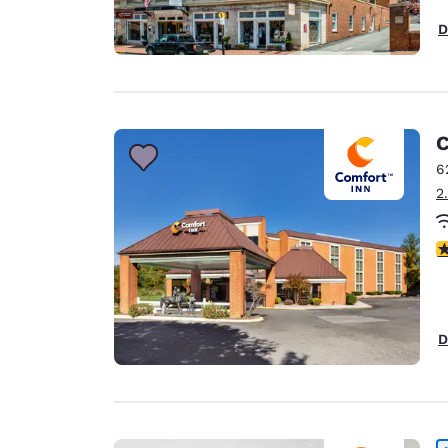
D
C
6
2
4
D