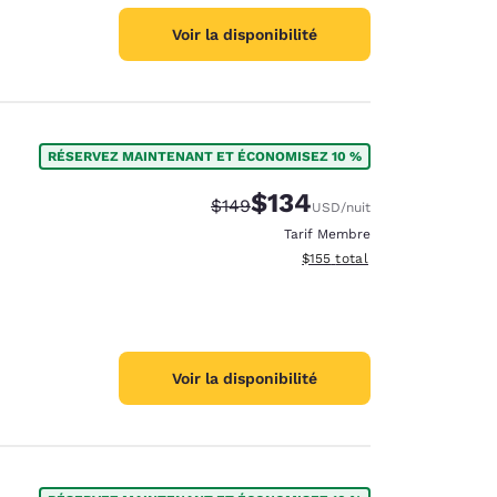
Voir la disponibilité
RÉSERVEZ MAINTENANT ET ÉCONOMISEZ 10 %
$134
Tarif barré :
Tarif réduit :
$149
USD
/nuit
Tarif Membre
Afficher les détails du total 
$155
total
Voir la disponibilité