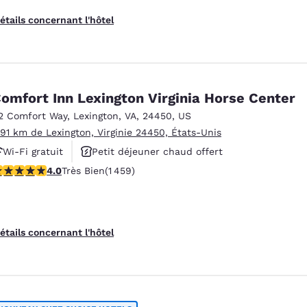
étails concernant l'hôtel
omfort Inn Lexington Virginia Horse Center
2 Comfort Way
,
Lexington
,
VA
,
24450
,
US
.91 km de Lexington, Virginie 24450, États-Unis
Wi-Fi gratuit
Petit déjeuner chaud offert
.03 étoiles. Très Bien. 1459 commentaires
4.0
Très Bien
(1 459)
Animaux acceptés
étails concernant l'hôtel