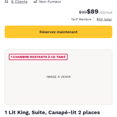
6 Clients
Non-fumeur
$89
Tarif barré :
Tarif réduit :
$99
USD
/nuit
Afficher les 
Tarif Membre
$101
total
Réservez maintenant
1 CHAMBRE RESTANTE À CE TARIF
IMAGE À VENIR
1 Lit King, Suite, Canapé-lit 2 places