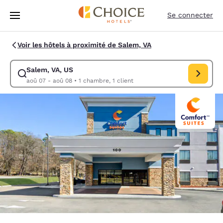
Chargement terminé
Sauter à Contenu Principal
Se connecter
Voir les hôtels à proximité de Salem, VA
Salem, VA, US
Modifier la recherche pour Salem, VA, US. Date d’arrivée aoû 07, Date
aoû 07 - aoû 08
•
1 chambre, 1 client