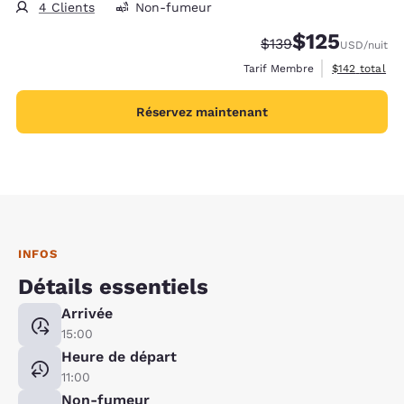
4 Clients
Non-fumeur
$125
Tarif barré :
Tarif réduit :
$139
USD
/nuit
Afficher les d
Tarif Membre
$142
total
Réservez maintenant
INFOS
Détails essentiels
Arrivée
15:00
Heure de départ
11:00
Non-fumeur