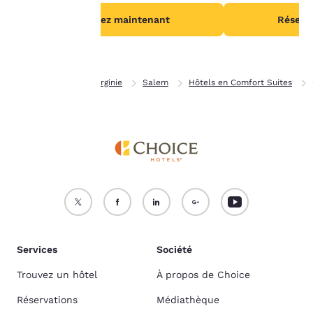
Politique en matière de
cookies
.
Réservez maintenant
Réserv
Accepter tous les cookies
Refuser tous les cookies
Page d’accueil
Virginie
Salem
Hôtels en Comfort Suites
Services
Société
Trouvez un hôtel
À propos de Choice
Réservations
Médiathèque