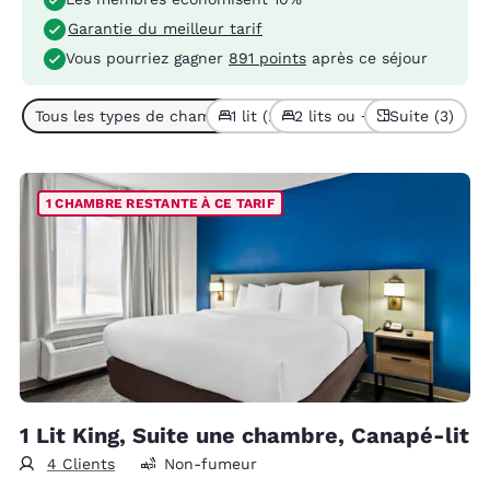
Garantie du meilleur tarif
Vous pourriez gagner
891 points
après ce séjour
Tous les types de chambres (3)
1 lit (2)
2 lits ou + (1)
Suite (3)
1 CHAMBRE RESTANTE À CE TARIF
1 Lit King, Suite une chambre, Canapé-lit
4 Clients
Non-fumeur