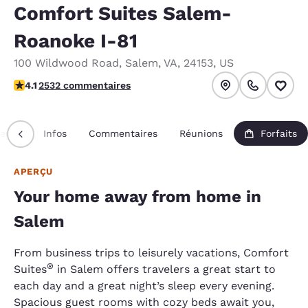
Comfort Suites Salem-
Roanoke I-81
100 Wildwood Road
,
Salem
,
VA
,
24153
,
US
4.13 étoiles. Très Bien.
4.1
2532 commentaires
erçu
Infos
Commentaires
Réunions
Forfaits
APERÇU
Your home away from home in
Salem
From business trips to leisurely vacations, Comfort
®
Suites
in Salem offers travelers a great start to
each day and a great night’s sleep every evening.
Spacious guest rooms with cozy beds await you,