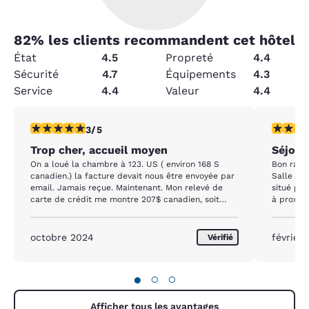
82
% les clients recommandent cet hôtel
État
4.5
Propreté
4.4
Sécurité
4.7
Équipements
4.3
Service
4.4
Valeur
4.4
3 étoiles. Moyen. 1 commentaire
4 étoiles
3/5
Trop cher, accueil moyen
Séjour
On a loué la chambre à 123. US ( environ 168 S
Bon rapport qualité p
canadien.) la facture devait nous être envoyée par
Salle à man
email. Jamais reçue. Maintenant. Mon relevé de
situé près de l'a
carte de crédit me montre 207$ canadien, soit
à proximi
environ 168 $ Us. Comment m’expliquer cette
différence, la réceptionniste semblait très occupé
et n’a jamais lâcher son téléphone. La chambre
octobre 2024
février
Vérifié
étai confortable et le petit déjeuner bien. Cette
surprise de facture me décide à ne pas retourner
chez vous.
●
○
○
Afficher tous les avantages