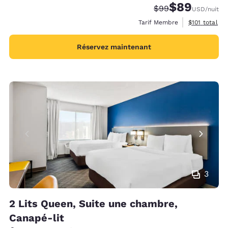
$89
Tarif barré :
Tarif réduit :
$99
USD
/nuit
Afficher les 
Tarif Membre
$101
total
Réservez maintenant
3
2 Lits Queen, Suite une chambre,
Canapé-lit