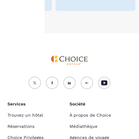
cookies
.
Accepter tous les cookies
Refuser tous les cookies
Services
Société
Trouvez un hôtel
À propos de Choice
Réservations
Médiathèque
Choice Privileges
Agences de voyage