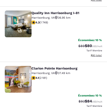
Quality Inn Harrisonburg I-81
Quality Inn Harrisonburg I-81
Harrisonburg
,
VA
36.95 km
4.27 étoiles. Excellent. 1749 commentaires
4.3
(
1 749
)
48
Économisez 10 %
$80
Tarif barré :
Tarif réduit :
$89
USD
/nuit
Tarif Membre
Afficher les d
$90
total
Clarion Pointe Harrisonburg
Clarion Pointe Harrisonburg
Harrisonburg
,
VA
37.49 km
4.12 étoiles. Très Bien. 2181 commentaires
4.1
(
2 181
)
46
Économisez 10 %
$84
Tarif barré :
Tarif réduit :
$93
USD
/nuit
Tarif Membre