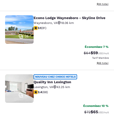
Afficher les d
$94
total
Econo Lodge Waynesboro - Skyline Drive
Econo Lodge Waynesboro - Skyline 
Waynesboro
,
VA
18.06 km
3.14 étoiles. Bien. 81 commentaires
3.1
(
81
)
26
Économisez 7 %
$59
Tarif barré :
Tarif réduit :
$64
USD
/nuit
Tarif Membre
Afficher les d
$66
total
Quality Inn Lexington
NOUVEAU CHEZ CHOICE HOTELS
Quality Inn Lexington
Lexington
,
VA
43.25 km
3.38 étoiles. Bien. 68 commentaires
3.4
(
68
)
40
Économisez 10 %
$65
Tarif barré :
Tarif réduit :
$72
USD
/nuit