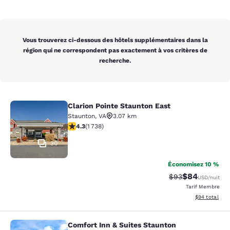
Vous trouverez ci-dessous des hôtels supplémentaires dans la
région qui ne correspondent pas exactement à vos critères de
recherche.
Clarion Pointe Staunton East
Clarion Pointe Staunton East
Staunton
,
VA
3.07 km
4.3 étoiles. Excellent. 1738 commentaires
4.3
(
1 738
)
30
Économisez 10 %
$84
Tarif barré :
Tarif réduit :
$93
USD
/nuit
Tarif Membre
Afficher les d
$94
total
Comfort Inn & Suites Staunton
Comfort Inn & Suites Staunton