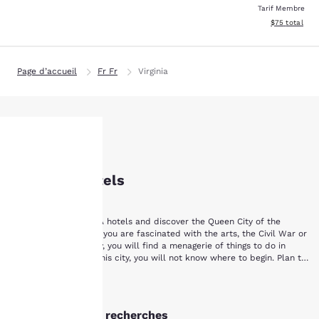
Tarif Membre
Afficher les d
$75
total
Page d’accueil
Fr Fr
Virginia
Staunton, VA Hotels
La
Staunton Hôtels
protection
Stay with Staunton, VA hotels and discover the Queen City of the
de votre
Shenandoah. Whether you are fascinated with the arts, the Civil War or
early-American history, you will find a menagerie of things to do in
vie privée
Staunton, Virginia. In this city, you will not know where to begin. Plan to
stay a while with Choice Hotels in Staunton, VA.
Begin your Staunton vacation by touring a piece of yesterday at the
Afficher plus
est notre
Frontier Culture Museum of Virginia. The living exhibits of this museum
allow visitors to explore the history and lifestyle of America's earliest
Autres Staunton recherches
settlers. You can also discover how other cultures contributed to