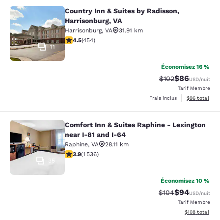
Country Inn & Suites by Radisson,
Country Inn & Suites by Radisson, H
Harrisonburg, VA
Harrisonburg
,
VA
31.91 km
4.5 étoiles. Excellent. 454 commentaires
4.5
(
454
)
11
Économisez 16 %
$86
Tarif barré :
Tarif réduit :
$102
USD
/nuit
Tarif Membre
Afficher les d
Frais inclus
$96
total
Comfort Inn & Suites Raphine - Lexington
Comfort Inn & Suites Raphine - Lexi
near I-81 and I-64
Raphine
,
VA
28.11 km
3.93 étoiles. Bien. 1536 commentaires
3.9
(
1 536
)
35
Économisez 10 %
$94
Tarif barré :
Tarif réduit :
$104
USD
/nuit
Tarif Membre
Afficher les dé
$108
total