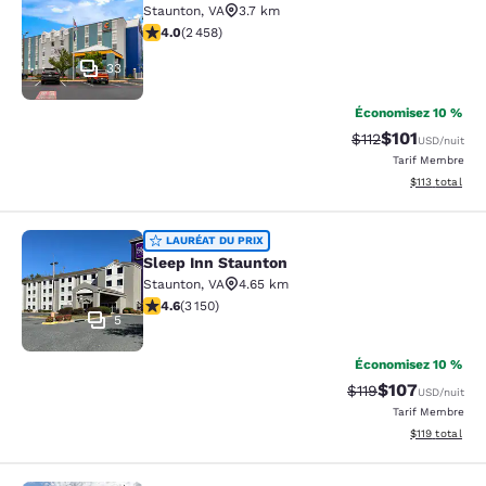
Staunton
,
VA
3.7 km
3.96 étoiles. Bien. 2458 commentaires
4.0
(
2 458
)
33
Économisez 10 %
$101
Tarif barré :
Tarif réduit :
$112
USD
/nuit
Tarif Membre
Afficher les d
$113
total
Sleep Inn Staunton
LAURÉAT DU PRIX
Sleep Inn Staunton
Staunton
,
VA
4.65 km
4.57 étoiles. Excellent. 3150 commentaires
4.6
(
3 150
)
5
Économisez 10 %
$107
Tarif barré :
Tarif réduit :
$119
USD
/nuit
Tarif Membre
Afficher les d
$119
total