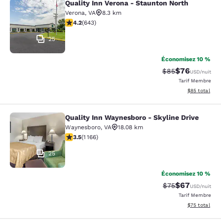
Quality Inn Verona - Staunton North
Quality Inn Verona - Staunton North
Verona
,
VA
8.3 km
4.24 étoiles. Excellent. 643 commentaires
4.2
(
643
)
25
Économisez 10 %
$76
Tarif barré :
Tarif réduit :
$85
USD
/nuit
Tarif Membre
Afficher les d
$85
total
Quality Inn Waynesboro - Skyline Drive
Quality Inn Waynesboro - Skyline Dr
Waynesboro
,
VA
18.08 km
3.49 étoiles. Bien. 1166 commentaires
3.5
(
1 166
)
25
Économisez 10 %
$67
Tarif barré :
Tarif réduit :
$75
USD
/nuit
Tarif Membre
Afficher les d
$75
total