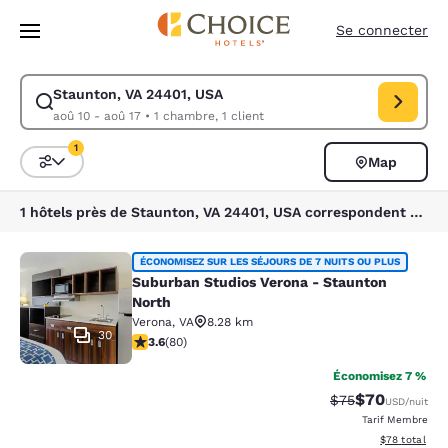
Chargement terminé
Sauter à Contenu Principal
Se connecter
Staunton, VA 24401, USA
Modifier la recherche pour Staunton, VA 24401, USA. Date d’arrivée ao
aoû 10 - aoû 17
•
1 chambre, 1 client
1
Map
Triez et filtrez
1 filtre sélectionné
1 hôtels près de Staunton, VA 24401, USA correspondent à vos filtres
Suburban Studios Verona - Staunto
ÉCONOMISEZ SUR LES SÉJOURS DE 7 NUITS OU PLUS
Suburban Studios Verona - Staunton
North
Verona
,
VA
8.28 km
30
3.64 étoiles. Bien. 80 commentaires
3.6
(
80
)
Économisez 7 %
$70
Tarif barré :
Tarif réduit :
$75
USD
/nuit
Tarif Membre
Afficher les d
$78
total