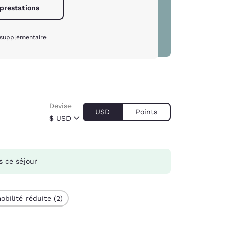
 prestations
 supplémentaire
Devise
USD
Points
$
USD
 ce séjour
bilité réduite (2)