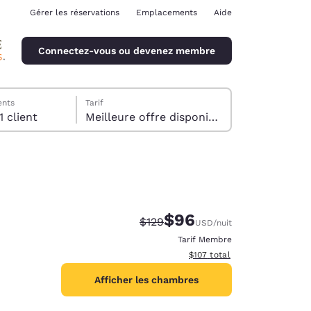
Gérer les réservations
Emplacements
Aide
Connectez-vous ou devenez membre
ents
Tarif
1 Chambre , 1 client
Meilleure offre disponible
$96
Tarif barré :
Tarif réduit :
$129
USD
/nuit
ina
Tarif Membre
Afficher les détails du total 
$107
total
Afficher les chambres