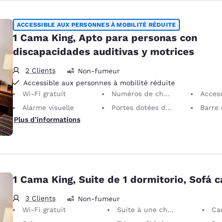
ACCESSIBLE AUX PERSONNES À MOBILITÉ RÉDUITE
1 Cama King, Apto para personas con
discapacidades auditivas y motrices
2 Clients
Non-fumeur
Accessible aux personnes à mobilité réduite
Wi-Fi gratuit
Numéros de chambre en braille
Accessible ma
Alarme visuelle
Portes dotées d’une largeur de 81 cm
Barre de p
Plus d’informations
1 Cama King, Suite de 1 dormitorio, Sofá 
3 Clients
Non-fumeur
Wi-Fi gratuit
Suite à une chambre
Ca