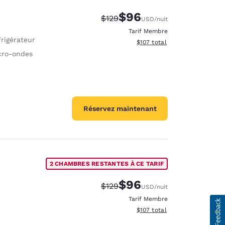
$96
Tarif barré :
Tarif réduit :
$129
USD
/nuit
Tarif Membre
rigérateur
Afficher les détails du total 
$107
total
cro-ondes
Réservez maintenant
2 CHAMBRES RESTANTES À CE TARIF
$96
Tarif barré :
Tarif réduit :
$129
USD
/nuit
Tarif Membre
Afficher les détails du total 
$107
total