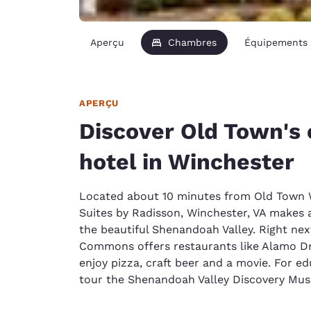
Aperçu
Chambres
Équipements
APERÇU
Discover Old Town's
hotel in Winchester
Located about 10 minutes from Old Town W
Suites by Radisson, Winchester, VA makes a
the beautiful Shenandoah Valley. Right nex
Commons offers restaurants like Alamo D
enjoy pizza, craft beer and a movie. For ed
tour the Shenandoah Valley Discovery Mu