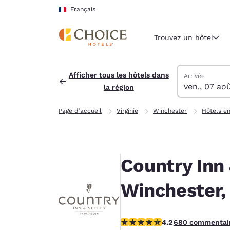
Chargement terminé
Sauter à Contenu Principal
Français
Trouvez un hôtel
Trouver des hô
vendredi 7 aoû
samedi 8 août
samedi 8 août 
vendredi 7 aoû
Afficher tous les hôtels dans
Arrivée
ven., 07 ao
la région
Région et lieu 
France
Page d’accueil
Virginie
Winchester
Hôtels en
Français
Sélectionne
Amériques
Country Inn 
United Sta
English
Winchester,
América L
Português
4.24 étoiles. Excellent.
4.2
680 commentai