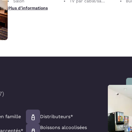
Salon
TV par câble/satellite
Bu
Plus d’informations
7
)
n famille
Distributeurs*
Boissons alcoolisées
acceptés*