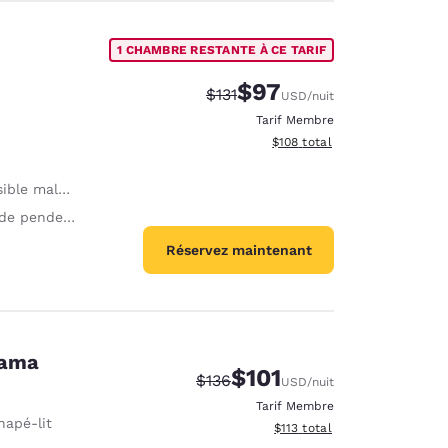
1 CHAMBRE RESTANTE À CE TARIF
$97
Tarif barré :
Tarif réduit :
$131
USD
/nuit
Tarif Membre
Afficher les détails du total 
$108
total
lentendants et PMR
enderie abaissée
Réservez maintenant
cama
$101
Tarif barré :
Tarif réduit :
$136
USD
/nuit
Tarif Membre
napé-lit
Afficher les détails du total 
$113
total