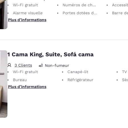
Wi-Fi gratuit
Numéros de chambre en braille
Accessible malent
Alarme visuelle
Portes dotées d’une largeur de 81 cm
Barre de pend
Plus d’informations
1 Cama King, Suite, Sofá cama
3 Clients
Non-fumeur
Wi-Fi gratuit
Canapé-lit
TV p
Bureau
Réfrigérateur
Sè
Plus d’informations