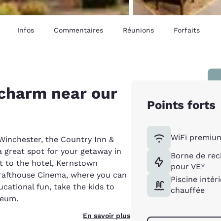
Infos
Commentaires
Réunions
Forfaits
 charm near our
Points forts
WiFi premium
inchester, the Country Inn &
 great spot for your getaway in
Borne de rec
t to the hotel, Kernstown
pour VE*
rafthouse Cinema, where you can
Piscine intér
ucational fun, take the kids to
chauffée
seum.
En savoir plus