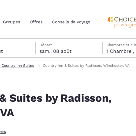
Groupes
Offres
Conseils de voyage
tels
t
date de départ sélectionnée
t date d’arrivée sélectionnée
Départ
Chambres et cli
ût
sam., 08 août
actuels
 Country Inn Suites
Country Inn & Suites by Radisson, Winchester, VA
z votre langue préférée
& Suites by Radisson,
tes
Estados Unidos
América Lat
Español
Español
 VA
atina
Latin America
Canada
English
English
res