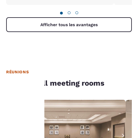
●
○
○
Afficher tous les avantages
RÉUNIONS
Our Bothell meeting rooms
La
protection
de votre
vie privée