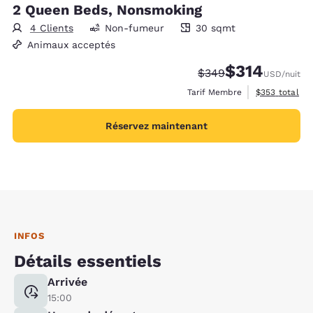
2 Queen Beds, Nonsmoking
4 Clients
Non-fumeur
30 sqmt
30 mètres carrés
Animaux acceptés
$314
Tarif barré :
Tarif réduit :
$349
USD
/nuit
Afficher les d
Tarif Membre
$353
total
Réservez maintenant
INFOS
Détails essentiels
Arrivée
15:00