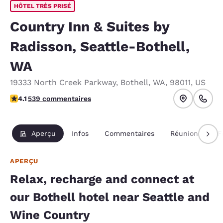
HÔTEL TRÈS PRISÉ
Country Inn & Suites by
Radisson, Seattle-Bothell,
WA
19333 North Creek Parkway
,
Bothell
,
WA
,
98011
,
US
4.09 étoiles. Très Bien.
4.1
539 commentaires
Aperçu
Infos
Commentaires
Réunions
F
APERÇU
Relax, recharge and connect at
our Bothell hotel near Seattle and
Wine Country