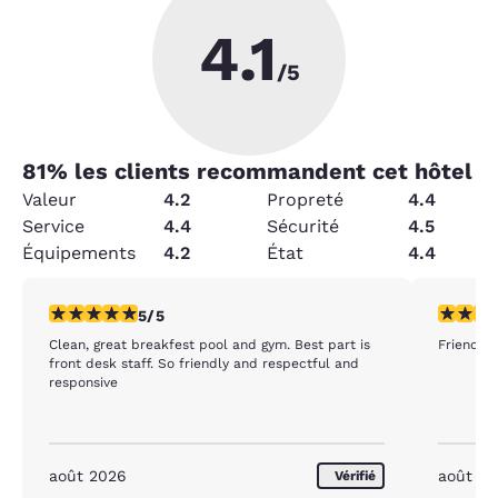
4.1
/5
81
% les clients recommandent cet hôtel
Valeur
4.2
Propreté
4.4
Service
4.4
Sécurité
4.5
Équipements
4.2
État
4.4
5 étoiles. Exceptionnel. 1 commentaire
5 étoiles
5/5
Clean, great breakfest pool and gym. Best part is
Friendly
front desk staff. So friendly and respectful and
responsive
août 2026
août 2
Vérifié