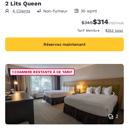
2 Lits Queen
4 Clients
Non-fumeur
30 sqmt
30 mètres carrés
$314
Tarif barré :
Tarif réduit :
$349
USD
/nuit
Afficher les d
Tarif Membre
$353
total
Réservez maintenant
1 CHAMBRE RESTANTE À CE TARIF
2