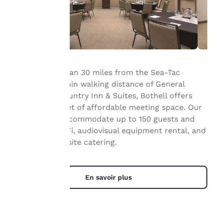
est notre
priorité.
Notre site internet
Situated less than 30 miles from the Sea-Tac
utilise des cookies, y
compris des cookies de
airport and within walking distance of General
tiers, à des fins de
Electric, the Country Inn & Suites, Bothell offers
performance et pour
1,600 square feet of affordable meeting space. Our
vous offrir une
facilities can accommodate up to 150 guests and
expérience en ligne
feature free WiFi, audiovisual equipment rental, and
personnalisée en
envoyant des publicités
full-service on-site catering.
en fonction de vos
préférences de
navigation. Autrement
En savoir plus
dit, nous pouvons retenir
des informations vous
concernant, vous
montrer des produits