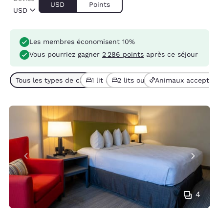
USD
Points
USD
Les membres économisent 10%
Vous pourriez gagner
2 286 points
après ce séjour
Tous les types de chambres (4)
1 lit (2)
2 lits ou + (2)
Animaux acceptés 
4