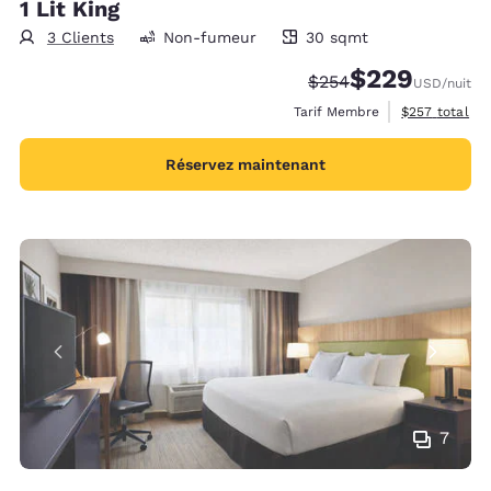
1 Lit King
3 Clients
Non-fumeur
30 sqmt
30 mètres carrés
$229
Tarif barré :
Tarif réduit :
$254
USD
/nuit
Afficher les d
Tarif Membre
$257
total
Réservez maintenant
7