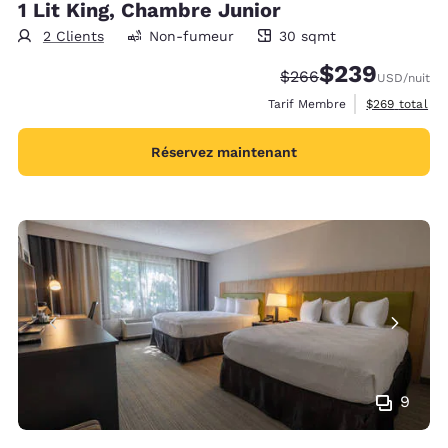
1 Lit King, Chambre Junior
2 Clients
Non-fumeur
30 sqmt
30 mètres carrés
$239
Tarif barré :
Tarif réduit :
$266
USD
/nuit
Afficher les d
Tarif Membre
$269
total
Réservez maintenant
9