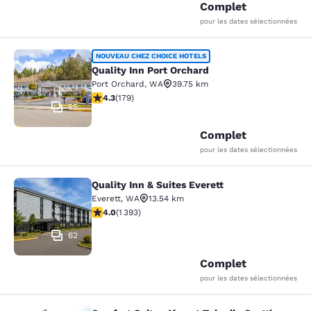
Complet
pour les dates sélectionnées
Quality Inn Port Orchard
NOUVEAU CHEZ CHOICE HOTELS
Quality Inn Port Orchard
Port Orchard
,
WA
39.75 km
4.27 étoiles. Excellent. 179 commentaires
4.3
(
179
)
55
Complet
pour les dates sélectionnées
Quality Inn & Suites Everett
Quality Inn & Suites Everett
Everett
,
WA
13.54 km
3.98 étoiles. Bien. 1393 commentaires
4.0
(
1 393
)
62
Complet
pour les dates sélectionnées