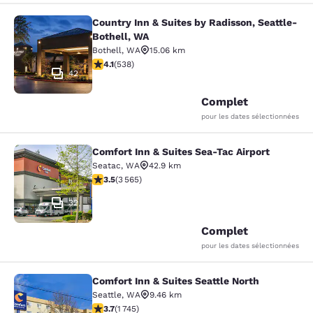
Country Inn & Suites by Radisson, Seattle-
Country Inn & Suites by Radisson, S
Bothell, WA
Bothell
,
WA
15.06 km
4.09 étoiles. Très Bien. 538 commentaires
4.1
(
538
)
42
Complet
pour les dates sélectionnées
Comfort Inn & Suites Sea-Tac Airport
Comfort Inn & Suites Sea-Tac Airpor
Seatac
,
WA
42.9 km
3.53 étoiles. Bien. 3565 commentaires
3.5
(
3 565
)
32
Complet
pour les dates sélectionnées
Comfort Inn & Suites Seattle North
Comfort Inn & Suites Seattle North
Seattle
,
WA
9.46 km
3.74 étoiles. Bien. 1745 commentaires
3.7
(
1 745
)