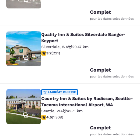
Complet
pour les dates sélectionnées
Quality Inn & Suites Silverdale Bangor-
Quality Inn & Suites Silverdale Ban
Keyport
Silverdale
,
WA
29.47 km
3.2 étoiles. Bien. 221 commentaires
3.2
(
221
)
28
Complet
pour les dates sélectionnées
Country Inn & Suites by Radisson, S
LAURÉAT DU PRIX
Country Inn & Suites by Radisson, Seattle-
Tacoma International Airport, WA
Seattle
,
WA
42.71 km
36
4.45 étoiles. Excellent. 1309 commentaires
4.5
(
1 309
)
Complet
pour les dates sélectionnées