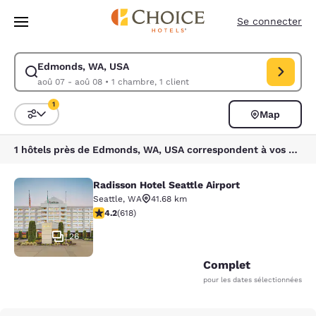
Chargement terminé
Sauter à Contenu Principal
Se connecter
Edmonds, WA, USA
Modifier la recherche pour Edmonds, WA, USA. Date d’arrivée aoû 07,
aoû 07 - aoû 08
•
1 chambre, 1 client
1
Map
Triez et filtrez
1 filtre sélectionné
1 hôtels près de Edmonds, WA, USA correspondent à vos filtres
Radisson Hotel Seattle Airport
Radisson Hotel Seattle Airport
Seattle
,
WA
41.68 km
4.17 étoiles. Très Bien. 618 commentaires
4.2
(
618
)
26
Complet
pour les dates sélectionnées