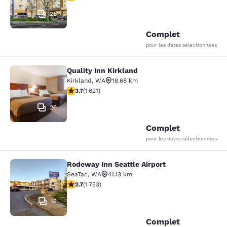
26
Complet
pour les dates sélectionnées
Quality Inn Kirkland
Quality Inn Kirkland
Kirkland
,
WA
18.68 km
3.69 étoiles. Bien. 1621 commentaires
3.7
(
1 621
)
26
Complet
pour les dates sélectionnées
Rodeway Inn Seattle Airport
Rodeway Inn Seattle Airport
SeaTac
,
WA
41.13 km
2.68 étoiles. Moyen. 1753 commentaires
2.7
(
1 753
)
12
Complet