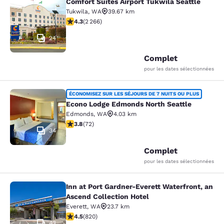
Comfort Suites Airport Tukwila Seattle
Comfort Suites Airport Tukwila Seat
Tukwila
,
WA
39.67 km
4.3 étoiles. Excellent. 2266 commentaires
4.3
(
2 266
)
24
Complet
pour les dates sélectionnées
Econo Lodge Edmonds North Seattl
ÉCONOMISEZ SUR LES SÉJOURS DE 7 NUITS OU PLUS
Econo Lodge Edmonds North Seattle
Edmonds
,
WA
4.03 km
3.82 étoiles. Bien. 72 commentaires
3.8
(
72
)
34
Complet
pour les dates sélectionnées
Inn at Port Gardner-Everett Waterfront, an
Inn at Port Gardner-Everett Waterfr
Ascend Collection Hotel
Everett
,
WA
23.7 km
4.49 étoiles. Excellent. 820 commentaires
4.5
(
820
)
43