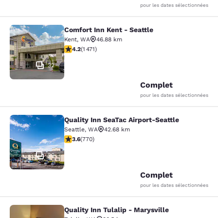
pour les dates sélectionnées
Comfort Inn Kent - Seattle
Comfort Inn Kent - Seattle
Kent
,
WA
46.88 km
4.22 étoiles. Excellent. 1471 commentaires
4.2
(
1 471
)
32
Complet
pour les dates sélectionnées
Quality Inn SeaTac Airport-Seattle
Quality Inn SeaTac Airport-Seattle
Seattle
,
WA
42.68 km
3.65 étoiles. Bien. 770 commentaires
3.6
(
770
)
29
Complet
pour les dates sélectionnées
Quality Inn Tulalip - Marysville
Quality Inn Tulalip - Marysville