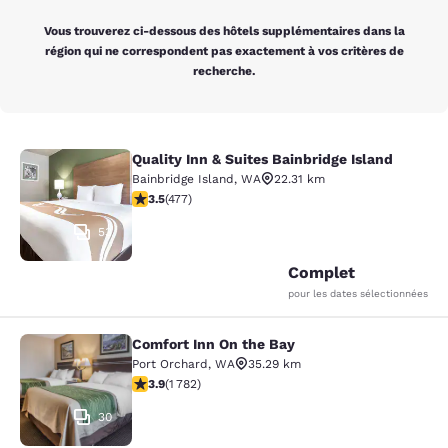
Vous trouverez ci-dessous des hôtels supplémentaires dans la
région qui ne correspondent pas exactement à vos critères de
recherche.
Quality Inn & Suites Bainbridge Island
Quality Inn & Suites Bainbridge Isla
Bainbridge Island
,
WA
22.31 km
3.54 étoiles. Bien. 477 commentaires
3.5
(
477
)
53
Complet
pour les dates sélectionnées
Comfort Inn On the Bay
Comfort Inn On the Bay
Port Orchard
,
WA
35.29 km
3.94 étoiles. Bien. 1782 commentaires
3.9
(
1 782
)
30