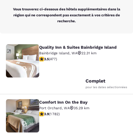
Vous trouverez ci-dessous des hôtels supplémentaires dans la
région qui ne correspondent pas exactement à vos critères de
recherche.
Quality Inn & Suites Bainbridge Island
Quality Inn & Suites Bainbridge Isla
Bainbridge Island
,
WA
22.31 km
3.54 étoiles. Bien. 477 commentaires
3.5
(
477
)
53
Complet
pour les dates sélectionnées
Comfort Inn On the Bay
Comfort Inn On the Bay
Port Orchard
,
WA
35.29 km
3.94 étoiles. Bien. 1782 commentaires
3.9
(
1 782
)
30