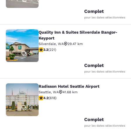
Complet
pour les dates sélectionnées
Quality Inn & Suites Silverdale Bangor-
Quality Inn & Suites Silverdale Ban
Keyport
Silverdale
,
WA
29.47 km
3.2 étoiles. Bien. 221 commentaires
3.2
(
221
)
28
Complet
pour les dates sélectionnées
Radisson Hotel Seattle Airport
Radisson Hotel Seattle Airport
Seattle
,
WA
41.68 km
4.17 étoiles. Très Bien. 618 commentaires
4.2
(
618
)
26
Complet
pour les dates sélectionnées