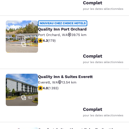
Complet
pour les dates sélectionnées
Quality Inn Port Orchard
NOUVEAU CHEZ CHOICE HOTELS
Quality Inn Port Orchard
Port Orchard
,
WA
39.75 km
4.27 étoiles. Excellent. 179 commentaires
4.3
(
179
)
55
Complet
pour les dates sélectionnées
Quality Inn & Suites Everett
Quality Inn & Suites Everett
Everett
,
WA
13.54 km
3.98 étoiles. Bien. 1393 commentaires
4.0
(
1 393
)
62
Complet
pour les dates sélectionnées