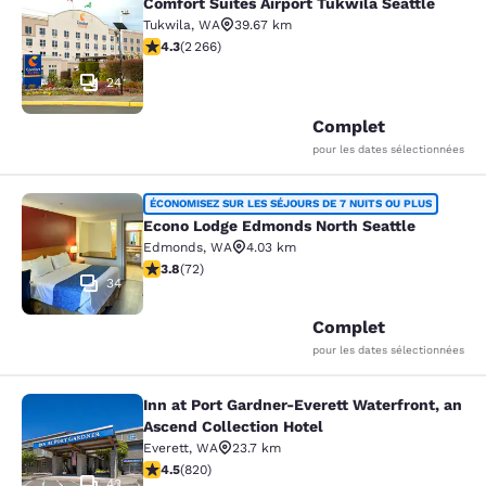
Comfort Suites Airport Tukwila Seattle
Comfort Suites Airport Tukwila Seat
Tukwila
,
WA
39.67 km
4.3 étoiles. Excellent. 2266 commentaires
4.3
(
2 266
)
24
Complet
pour les dates sélectionnées
Econo Lodge Edmonds North Seattl
ÉCONOMISEZ SUR LES SÉJOURS DE 7 NUITS OU PLUS
Econo Lodge Edmonds North Seattle
Edmonds
,
WA
4.03 km
3.82 étoiles. Bien. 72 commentaires
3.8
(
72
)
34
Complet
pour les dates sélectionnées
Inn at Port Gardner-Everett Waterfront, an
Inn at Port Gardner-Everett Waterfr
Ascend Collection Hotel
Everett
,
WA
23.7 km
4.49 étoiles. Excellent. 820 commentaires
4.5
(
820
)
43