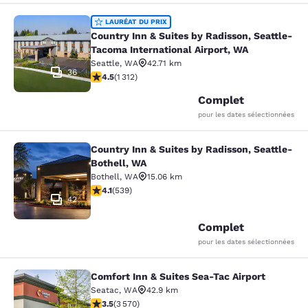
Country Inn & Suites by Radisson, S
LAURÉAT DU PRIX
Country Inn & Suites by Radisson, Seattle-
Tacoma International Airport, WA
Seattle
,
WA
42.71 km
36
4.45 étoiles. Excellent. 1312 commentaires
4.5
(
1 312
)
Complet
pour les dates sélectionnées
Country Inn & Suites by Radisson, Seattle-
Country Inn & Suites by Radisson, S
Bothell, WA
Bothell
,
WA
15.06 km
4.09 étoiles. Très Bien. 539 commentaires
4.1
(
539
)
42
Complet
pour les dates sélectionnées
Comfort Inn & Suites Sea-Tac Airport
Comfort Inn & Suites Sea-Tac Airpor
Seatac
,
WA
42.9 km
3.53 étoiles. Bien. 3570 commentaires
3.5
(
3 570
)