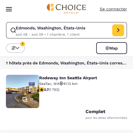
Chargement terminé
Sauter à Contenu Principal
Se connecter
Edmonds, Washington, États-Unis
Modifier la recherche pour Edmonds, Washington, États-Unis. Date d’a
aoû 08 - aoû 09
•
1 chambre, 1 client
1
Map
Triez et filtrez
1 filtre sélectionné
1 hôtels près de Edmonds, Washington, États-Unis correspondent à vos filtres
Rodeway Inn Seattle Airport
Rodeway Inn Seattle Airport
SeaTac
,
WA
41.13 km
2.68 étoiles. Moyen. 1753 commentaires
2.7
(
1 753
)
12
Complet
pour les dates sélectionnées