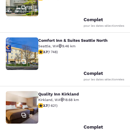
32
Complet
pour les dates sélectionnées
Comfort Inn & Suites Seattle North
Comfort Inn & Suites Seattle North
Seattle
,
WA
9.46 km
3.74 étoiles. Bien. 1748 commentaires
3.7
(
1 748
)
26
Complet
pour les dates sélectionnées
Quality Inn Kirkland
Quality Inn Kirkland
Kirkland
,
WA
18.68 km
3.69 étoiles. Bien. 1621 commentaires
3.7
(
1 621
)
26
Complet