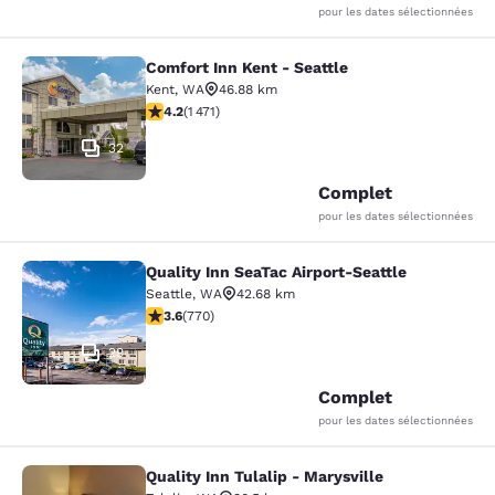
pour les dates sélectionnées
Comfort Inn Kent - Seattle
Comfort Inn Kent - Seattle
Kent
,
WA
46.88 km
4.22 étoiles. Excellent. 1471 commentaires
4.2
(
1 471
)
32
Complet
pour les dates sélectionnées
Quality Inn SeaTac Airport-Seattle
Quality Inn SeaTac Airport-Seattle
Seattle
,
WA
42.68 km
3.65 étoiles. Bien. 770 commentaires
3.6
(
770
)
29
Complet
pour les dates sélectionnées
Quality Inn Tulalip - Marysville
Quality Inn Tulalip - Marysville