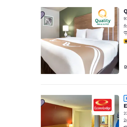
de performance et
Q
pour vous offrir une
9
expérience en ligne
4
personnalisée en
envoyant des
publicités en
3
fonction de vos
préférences de
navigation.
D
Autrement dit, nous
pouvons retenir des
informations vous
concernant, vous
montrer des
produits répondant
E
à vos intérêts et
Accepter tous les cooki
2
continuer à
2
améliorer nos