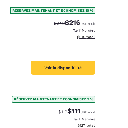
RÉSERVEZ MAINTENANT ET ÉCONOMISEZ 10 %
$216
Tarif barré :
Tarif réduit :
$240
USD
/nuit
Tarif Membre
Afficher les détails du total e
$240
total
Voir la disponibilité
RÉSERVEZ MAINTENANT ET ÉCONOMISEZ 7 %
$111
Tarif barré :
Tarif réduit :
$119
USD
/nuit
des cookies
Tarif Membre
Afficher les détails du total 
$127
total