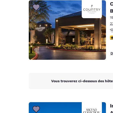
Canada
C
Français
B
Europe
1
2
Deutschla
Deutsch
4
Spain
English
D
Ireland
English
United Ki
English
Vous trouverez ci-dessous des hôte
Asie-Pacifique
Australia
English
I
A