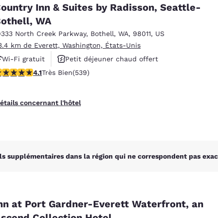
México
Mexico
ountry Inn & Suites by Radisson, Seattle-
Español
English
othell, WA
9333 North Creek Parkway
,
Bothell
,
WA
,
98011
,
US
3.4 km de Everett, Washington, États-Unis
nd
Germany
España
English
Español
Wi-Fi gratuit
Petit déjeuner chaud offert
.09 étoiles. Très Bien. 539 commentaires
4.1
Très Bien
(539)
Animaux acceptés
France
France
Français
English
étails concernant l'hôtel
Italia
Italy
Italiano
English
ngdom
ls supplémentaires dans la région qui ne correspondent pas exac
India
New Zealan
English
English
nn at Port Gardner-Everett Waterfront, an
scend Collection Hotel