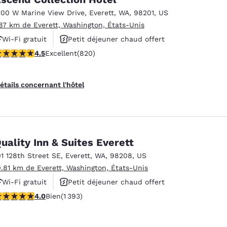
700 W Marine View Drive
,
Everett
,
WA
,
98201
,
US
.87 km de Everett, Washington, États-Unis
Wi-Fi gratuit
Petit déjeuner chaud offert
.49 étoiles. Excellent. 820 commentaires
4.5
Excellent
(820)
Animaux acceptés
étails concernant l'hôtel
uality Inn & Suites Everett
01 128th Street SE
,
Everett
,
WA
,
98208
,
US
0.81 km de Everett, Washington, États-Unis
Wi-Fi gratuit
Petit déjeuner chaud offert
.98 étoiles. Bien. 1393 commentaires
4.0
Bien
(1 393)
Animaux acceptés