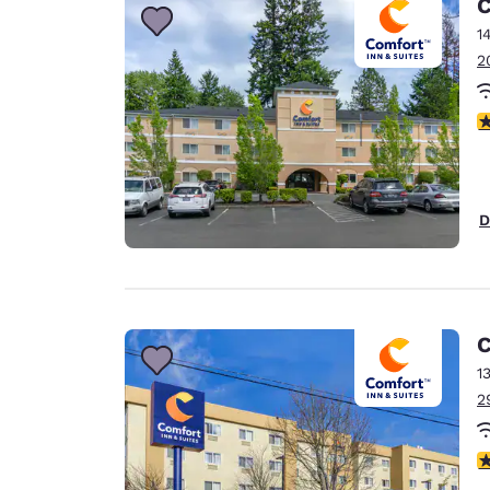
C
1
2
4
D
C
1
2
3