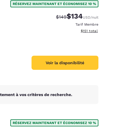
RÉSERVEZ MAINTENANT ET ÉCONOMISEZ 10 %
$134
Tarif barré :
Tarif réduit :
$149
USD
/nuit
Tarif Membre
Afficher les détails du total 
$151
total
Voir la disponibilité
tement à vos critères de recherche.
d
RÉSERVEZ MAINTENANT ET ÉCONOMISEZ 10 %