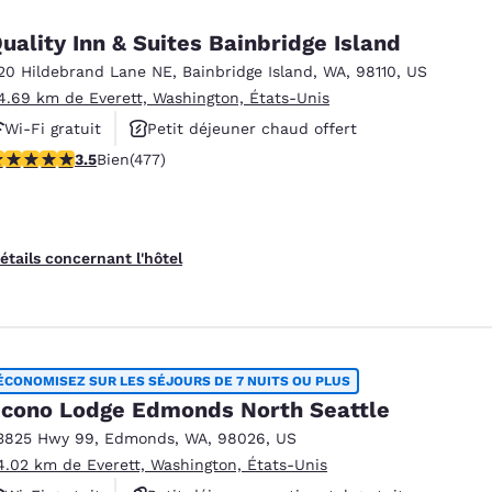
uality Inn & Suites Bainbridge Island
20 Hildebrand Lane NE
,
Bainbridge Island
,
WA
,
98110
,
US
4.69 km de Everett, Washington, États-Unis
Wi-Fi gratuit
Petit déjeuner chaud offert
.54 étoiles. Bien. 477 commentaires
3.5
Bien
(477)
Animaux acceptés
étails concernant l'hôtel
ÉCONOMISEZ SUR LES SÉJOURS DE 7 NUITS OU PLUS
cono Lodge Edmonds North Seattle
es
Refuser tous les cookies
Paramètres 
3825 Hwy 99
,
Edmonds
,
WA
,
98026
,
US
4.02 km de Everett, Washington, États-Unis