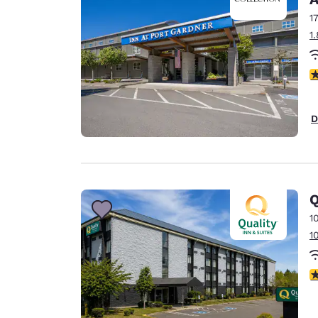
1
1
4
D
Q
1
1
3