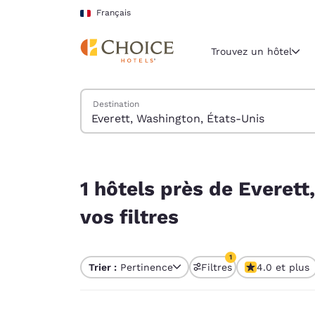
Chargement terminé
Sauter à Contenu Principal
Français
Trouvez un hôtel
Trouver des hôtels
Destination
Région et lieu 
France
Français
1 hôtels près de Everett, Washington, États-Unis
Sélectionne
1 hôtels près de Everet
Amériques
vos filtres
United Sta
English
1
Trier :
Pertinence
Filtres
4.0 et plus
América L
1 filtre sélectionné
Português