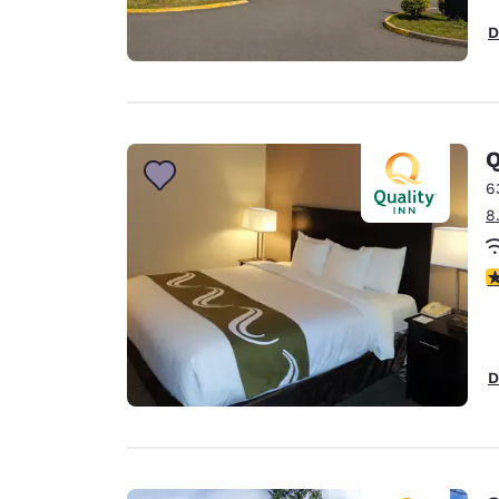
D
Q
6
8
3
D