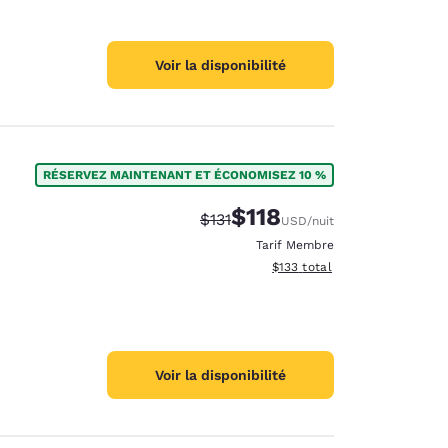
Voir la disponibilité
RÉSERVEZ MAINTENANT ET ÉCONOMISEZ 10 %
$118
Tarif barré :
Tarif réduit :
$131
USD
/nuit
Tarif Membre
Afficher les détails du total 
$133
total
Voir la disponibilité