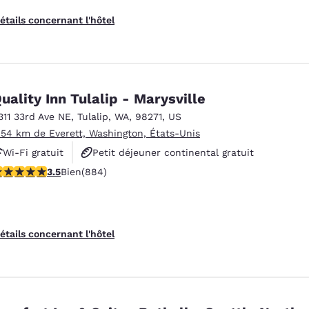
étails concernant l'hôtel
uality Inn Tulalip - Marysville
311 33rd Ave NE
,
Tulalip
,
WA
,
98271
,
US
.54 km de Everett, Washington, États-Unis
Wi-Fi gratuit
Petit déjeuner continental gratuit
.53 étoiles. Bien. 884 commentaires
3.5
Bien
(884)
Animaux acceptés
étails concernant l'hôtel