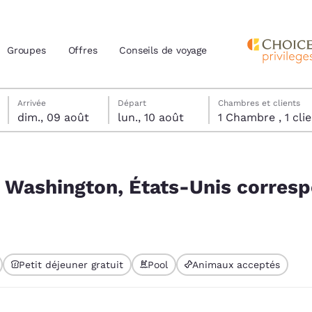
Groupes
Offres
Conseils de voyage
dimanche 9 août
lundi 10 août
lundi 10 août date de départ sélectionnée
dimanche 9 août date d’arrivée sélectionnée
Arrivée
Départ
Chambres et clients
dim., 09 août
lun., 10 août
1 Chambre , 1 
actuels
 correspondent à vos filtres
z votre langue préférée
t, Washington, États-Unis corres
tes
Estados Unidos
América Lat
Español
Español
Petit déjeuner gratuit
Pool
Animaux acceptés
atina
Latin America
Canada
English
English