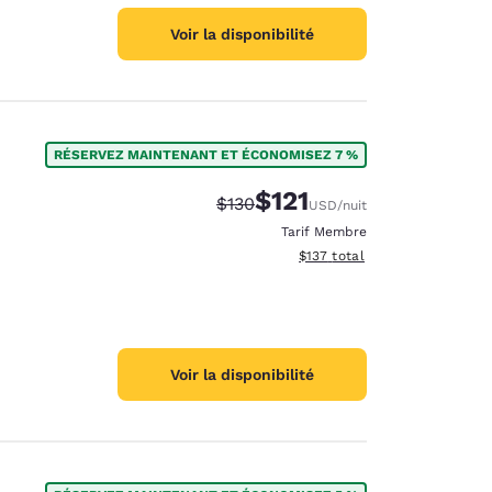
Voir la disponibilité
RÉSERVEZ MAINTENANT ET ÉCONOMISEZ 7 %
$121
Tarif barré :
Tarif réduit :
$130
USD
/nuit
Tarif Membre
Afficher les détails du total 
$137
total
Voir la disponibilité