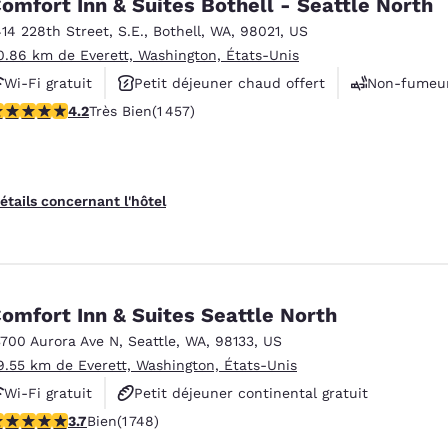
omfort Inn & Suites Bothell - Seattle North
414 228th Street, S.E.
,
Bothell
,
WA
,
98021
,
US
0.86 km de Everett, Washington, États-Unis
Wi-Fi gratuit
Petit déjeuner chaud offert
Non-fumeu
.17 étoiles. Très Bien. 1457 commentaires
4.2
Très Bien
(1 457)
étails concernant l'hôtel
omfort Inn & Suites Seattle North
3700 Aurora Ave N
,
Seattle
,
WA
,
98133
,
US
9.55 km de Everett, Washington, États-Unis
Wi-Fi gratuit
Petit déjeuner continental gratuit
.74 étoiles. Bien. 1748 commentaires
3.7
Bien
(1 748)
Petit déjeuner chaud offert