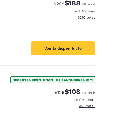
$188
Tarif barré :
Tarif réduit :
$209
USD
/nuit
Tarif Membre
Afficher les détails du total 
$210
total
Voir la disponibilité
RÉSERVEZ MAINTENANT ET ÉCONOMISEZ 16 %
$108
Tarif barré :
Tarif réduit :
$129
USD
/nuit
Tarif Membre
Afficher les détails du total 
$123
total