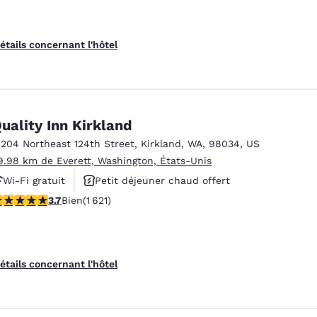
étails concernant l'hôtel
uality Inn Kirkland
2204 Northeast 124th Street
,
Kirkland
,
WA
,
98034
,
US
9.98 km de Everett, Washington, États-Unis
Wi-Fi gratuit
Petit déjeuner chaud offert
.69 étoiles. Bien. 1621 commentaires
3.7
Bien
(1 621)
Animaux acceptés
étails concernant l'hôtel