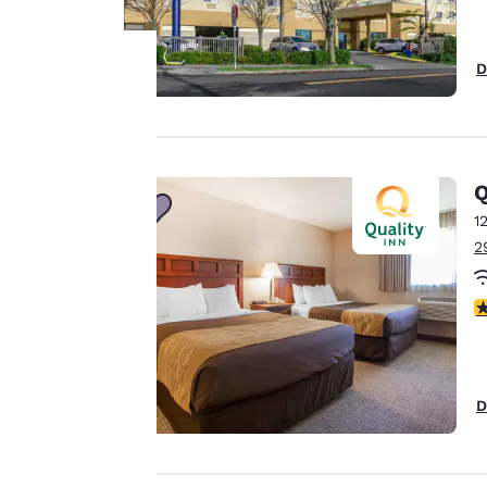
D
La
protection
Q
de votre
1
vie privée
2
est notre
3
priorité.
Notre site internet
D
utilise des cookies, y
compris des cookies
de tiers, à des fins