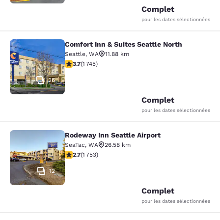
Complet
pour les dates sélectionnées
Comfort Inn & Suites Seattle North
Comfort Inn & Suites Seattle North
Seattle
,
WA
11.88 km
3.74 étoiles. Bien. 1745 commentaires
3.7
(
1 745
)
26
Complet
pour les dates sélectionnées
Rodeway Inn Seattle Airport
Rodeway Inn Seattle Airport
SeaTac
,
WA
26.58 km
2.68 étoiles. Moyen. 1753 commentaires
2.7
(
1 753
)
12
Complet
pour les dates sélectionnées