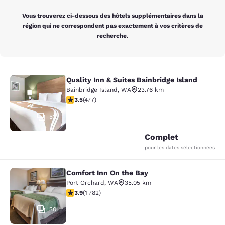
Vous trouverez ci-dessous des hôtels supplémentaires dans la
région qui ne correspondent pas exactement à vos critères de
recherche.
Quality Inn & Suites Bainbridge Island
Quality Inn & Suites Bainbridge Isla
Bainbridge Island
,
WA
23.76 km
3.54 étoiles. Bien. 477 commentaires
3.5
(
477
)
53
Complet
pour les dates sélectionnées
Comfort Inn On the Bay
Comfort Inn On the Bay
Port Orchard
,
WA
35.05 km
3.94 étoiles. Bien. 1782 commentaires
3.9
(
1 782
)
30