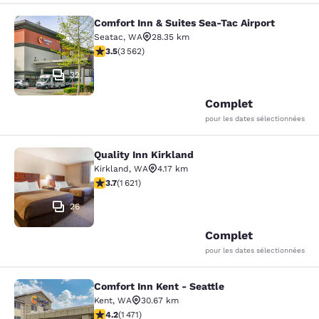
Comfort Inn & Suites Sea-Tac Airport
Comfort Inn & Suites Sea-Tac Airpor
Seatac
,
WA
28.35 km
3.53 étoiles. Bien. 3562 commentaires
3.5
(
3 562
)
32
Complet
pour les dates sélectionnées
Quality Inn Kirkland
Quality Inn Kirkland
Kirkland
,
WA
4.17 km
3.69 étoiles. Bien. 1621 commentaires
3.7
(
1 621
)
26
Complet
pour les dates sélectionnées
Comfort Inn Kent - Seattle
Comfort Inn Kent - Seattle
Kent
,
WA
30.67 km
4.22 étoiles. Excellent. 1471 commentaires
4.2
(
1 471
)