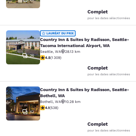
Complet
pour les dates sélectionnées
Country Inn & Suites by Radisson, S
LAURÉAT DU PRIX
Country Inn & Suites by Radisson, Seattle-
Tacoma International Airport, WA
Seattle
,
WA
28.13 km
36
4.45 étoiles. Excellent. 1309 commentaires
4.5
(
1 309
)
Complet
pour les dates sélectionnées
Country Inn & Suites by Radisson, Seattle-
Country Inn & Suites by Radisson, S
Bothell, WA
Bothell
,
WA
10.28 km
4.09 étoiles. Très Bien. 538 commentaires
4.1
(
538
)
42
Complet
pour les dates sélectionnées