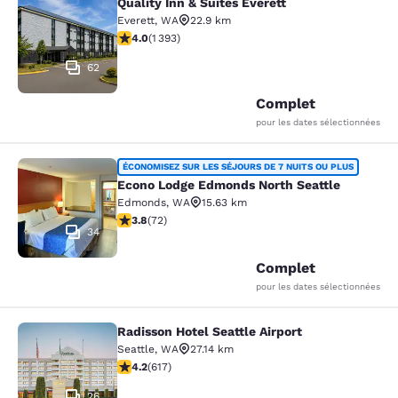
Quality Inn & Suites Everett
Quality Inn & Suites Everett
Everett
,
WA
22.9 km
3.98 étoiles. Bien. 1393 commentaires
4.0
(
1 393
)
62
Complet
pour les dates sélectionnées
Econo Lodge Edmonds North Seattl
ÉCONOMISEZ SUR LES SÉJOURS DE 7 NUITS OU PLUS
Econo Lodge Edmonds North Seattle
Edmonds
,
WA
15.63 km
3.82 étoiles. Bien. 72 commentaires
3.8
(
72
)
34
Complet
pour les dates sélectionnées
Radisson Hotel Seattle Airport
Radisson Hotel Seattle Airport
Seattle
,
WA
27.14 km
4.16 étoiles. Très Bien. 617 commentaires
4.2
(
617
)
26