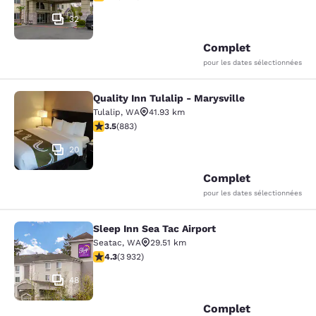
32
Complet
pour les dates sélectionnées
Quality Inn Tulalip - Marysville
Quality Inn Tulalip - Marysville
Tulalip
,
WA
41.93 km
3.53 étoiles. Bien. 883 commentaires
3.5
(
883
)
20
Complet
pour les dates sélectionnées
Sleep Inn Sea Tac Airport
Sleep Inn Sea Tac Airport
Seatac
,
WA
29.51 km
4.32 étoiles. Excellent. 3932 commentaires
4.3
(
3 932
)
48
Complet