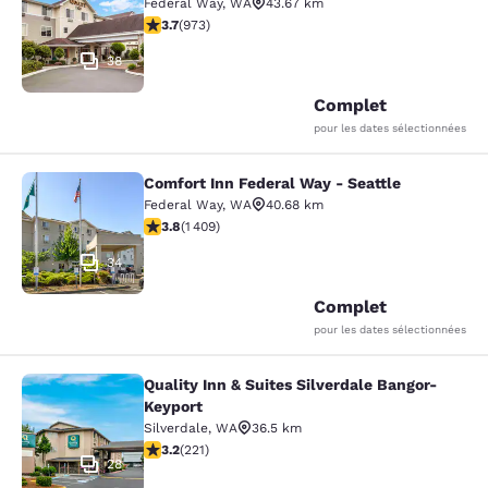
Federal Way
,
WA
43.67 km
3.72 étoiles. Bien. 973 commentaires
3.7
(
973
)
38
Complet
pour les dates sélectionnées
Comfort Inn Federal Way - Seattle
Comfort Inn Federal Way - Seattle
Federal Way
,
WA
40.68 km
3.78 étoiles. Bien. 1409 commentaires
3.8
(
1 409
)
34
Complet
pour les dates sélectionnées
Quality Inn & Suites Silverdale Bangor-
Quality Inn & Suites Silverdale Ban
Keyport
Silverdale
,
WA
36.5 km
3.2 étoiles. Bien. 221 commentaires
3.2
(
221
)
28