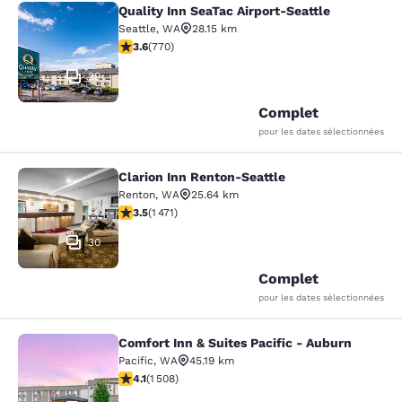
Quality Inn SeaTac Airport-Seattle
Quality Inn SeaTac Airport-Seattle
Seattle
,
WA
28.15 km
3.65 étoiles. Bien. 770 commentaires
3.6
(
770
)
29
Complet
pour les dates sélectionnées
Clarion Inn Renton-Seattle
Clarion Inn Renton-Seattle
Renton
,
WA
25.64 km
3.46 étoiles. Bien. 1471 commentaires
3.5
(
1 471
)
30
Complet
pour les dates sélectionnées
Comfort Inn & Suites Pacific - Auburn
Comfort Inn & Suites Pacific - Aubu
Pacific
,
WA
45.19 km
4.09 étoiles. Très Bien. 1508 commentaires
4.1
(
1 508
)