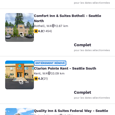
pour les dates sélectionnées
Comfort Inn & Suites Bothell - Seattle
Comfort Inn & Suites Bothell - Seatt
North
Bothell
,
WA
12.67 km
4.17 étoiles. Très Bien. 1454 commentaires
4.2
(
1 454
)
31
Complet
pour les dates sélectionnées
Clarion Pointe Kent - Seattle South
ENTIÈREMENT RÉNOVÉ
Clarion Pointe Kent - Seattle South
Kent
,
WA
33.09 km
4.33 étoiles. Excellent. 21 commentaires
4.3
(
21
)
46
Complet
pour les dates sélectionnées
Quality Inn & Suites Federal Way - Seattle
Quality Inn & Suites Federal Way - S