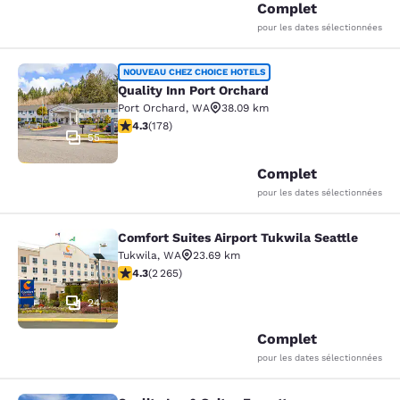
Complet
pour les dates sélectionnées
Quality Inn Port Orchard
NOUVEAU CHEZ CHOICE HOTELS
Quality Inn Port Orchard
Port Orchard
,
WA
38.09 km
4.26 étoiles. Excellent. 178 commentaires
4.3
(
178
)
55
Complet
pour les dates sélectionnées
Comfort Suites Airport Tukwila Seattle
Comfort Suites Airport Tukwila Seat
Tukwila
,
WA
23.69 km
4.3 étoiles. Excellent. 2265 commentaires
4.3
(
2 265
)
24
Complet
pour les dates sélectionnées