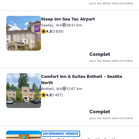
pour les dates sélectionnées
Sleep Inn Sea Tac Airport
Sleep Inn Sea Tac Airport
Seatac
,
WA
29.51 km
4.32 étoiles. Excellent. 3935 commentaires
4.3
(
3 935
)
48
Complet
pour les dates sélectionnées
Comfort Inn & Suites Bothell - Seattle
Comfort Inn & Suites Bothell - Seatt
North
Bothell
,
WA
12.67 km
4.17 étoiles. Très Bien. 1457 commentaires
4.2
(
1 457
)
31
Complet
pour les dates sélectionnées
Clarion Pointe Kent - Seattle South
ENTIÈREMENT RÉNOVÉ