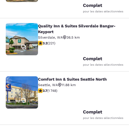
Complet
pour les dates sélectionnées
Quality Inn & Suites Silverdale Bangor-
Quality Inn & Suites Silverdale Ban
Keyport
Silverdale
,
WA
36.5 km
3.2 étoiles. Bien. 221 commentaires
3.2
(
221
)
28
Complet
pour les dates sélectionnées
Comfort Inn & Suites Seattle North
Comfort Inn & Suites Seattle North
Seattle
,
WA
11.88 km
3.74 étoiles. Bien. 1748 commentaires
3.7
(
1 748
)
26
Complet
pour les dates sélectionnées