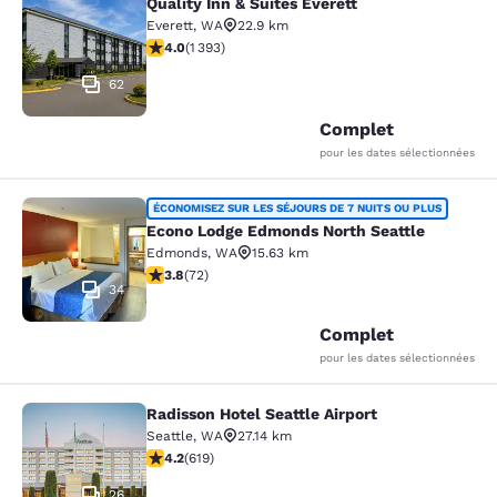
Quality Inn & Suites Everett
Quality Inn & Suites Everett
Everett
,
WA
22.9 km
3.98 étoiles. Bien. 1393 commentaires
4.0
(
1 393
)
62
Complet
pour les dates sélectionnées
Econo Lodge Edmonds North Seattl
ÉCONOMISEZ SUR LES SÉJOURS DE 7 NUITS OU PLUS
Econo Lodge Edmonds North Seattle
Edmonds
,
WA
15.63 km
3.82 étoiles. Bien. 72 commentaires
3.8
(
72
)
34
Complet
pour les dates sélectionnées
Radisson Hotel Seattle Airport
Radisson Hotel Seattle Airport
Seattle
,
WA
27.14 km
4.17 étoiles. Très Bien. 619 commentaires
4.2
(
619
)
26