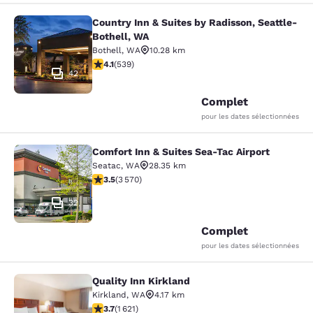
Country Inn & Suites by Radisson, Seattle-
Country Inn & Suites by Radisson, S
Bothell, WA
Bothell
,
WA
10.28 km
4.09 étoiles. Très Bien. 539 commentaires
4.1
(
539
)
42
Complet
pour les dates sélectionnées
Comfort Inn & Suites Sea-Tac Airport
Comfort Inn & Suites Sea-Tac Airpor
Seatac
,
WA
28.35 km
3.53 étoiles. Bien. 3570 commentaires
3.5
(
3 570
)
32
Complet
pour les dates sélectionnées
Quality Inn Kirkland
Quality Inn Kirkland
Kirkland
,
WA
4.17 km
3.69 étoiles. Bien. 1621 commentaires
3.7
(
1 621
)