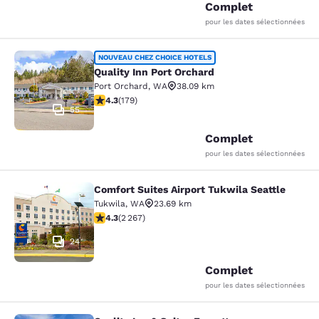
Complet
pour les dates sélectionnées
Quality Inn Port Orchard
NOUVEAU CHEZ CHOICE HOTELS
Quality Inn Port Orchard
Port Orchard
,
WA
38.09 km
4.27 étoiles. Excellent. 179 commentaires
4.3
(
179
)
55
Complet
pour les dates sélectionnées
Comfort Suites Airport Tukwila Seattle
Comfort Suites Airport Tukwila Seat
Tukwila
,
WA
23.69 km
4.3 étoiles. Excellent. 2267 commentaires
4.3
(
2 267
)
24
Complet
pour les dates sélectionnées