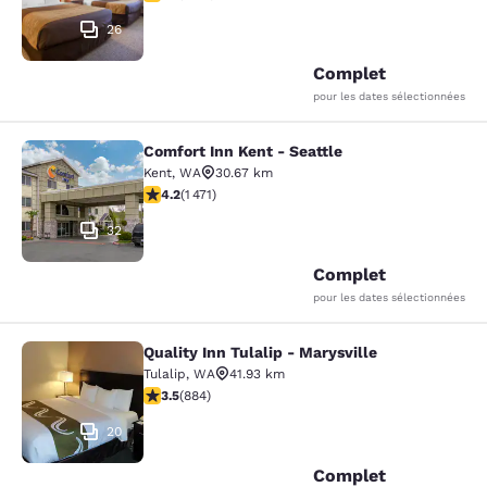
26
Complet
pour les dates sélectionnées
Comfort Inn Kent - Seattle
Comfort Inn Kent - Seattle
Kent
,
WA
30.67 km
4.22 étoiles. Excellent. 1471 commentaires
4.2
(
1 471
)
32
Complet
pour les dates sélectionnées
Quality Inn Tulalip - Marysville
Quality Inn Tulalip - Marysville
Tulalip
,
WA
41.93 km
3.53 étoiles. Bien. 884 commentaires
3.5
(
884
)
20
Complet