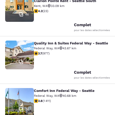
Clarion Pointe Kent - Seattle South
Kent
,
WA
33.09 km
4.22 étoiles. Excellent. 23 commentaires
4.2
(
23
)
46
Complet
pour les dates sélectionnées
Quality Inn & Suites Federal Way - Seattle
Quality Inn & Suites Federal Way - S
Federal Way
,
WA
43.67 km
3.72 étoiles. Bien. 977 commentaires
3.7
(
977
)
38
Complet
pour les dates sélectionnées
Comfort Inn Federal Way - Seattle
Comfort Inn Federal Way - Seattle
Federal Way
,
WA
40.68 km
3.77 étoiles. Bien. 1411 commentaires
3.8
(
1 411
)
34