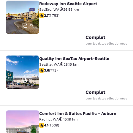
Rodeway Inn Seattle Airport
Rodeway Inn Seattle Airport
SeaTac
,
WA
26.58 km
2.68 étoiles. Moyen. 1753 commentaires
2.7
(
1 753
)
12
Complet
pour les dates sélectionnées
Quality Inn SeaTac Airport-Seattle
Quality Inn SeaTac Airport-Seattle
Seattle
,
WA
28.15 km
3.65 étoiles. Bien. 772 commentaires
3.6
(
772
)
29
Complet
pour les dates sélectionnées
Comfort Inn & Suites Pacific - Auburn
Comfort Inn & Suites Pacific - Aubu
Pacific
,
WA
45.19 km
4.09 étoiles. Très Bien. 1509 commentaires
4.1
(
1 509
)