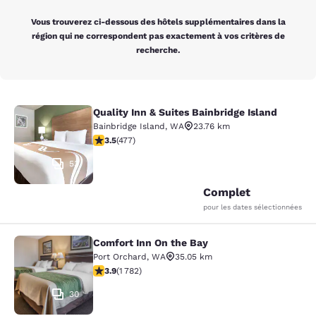
Vous trouverez ci-dessous des hôtels supplémentaires dans la
région qui ne correspondent pas exactement à vos critères de
recherche.
Quality Inn & Suites Bainbridge Island
Quality Inn & Suites Bainbridge Isla
Bainbridge Island
,
WA
23.76 km
3.54 étoiles. Bien. 477 commentaires
3.5
(
477
)
53
Complet
pour les dates sélectionnées
Comfort Inn On the Bay
Comfort Inn On the Bay
Port Orchard
,
WA
35.05 km
3.94 étoiles. Bien. 1782 commentaires
3.9
(
1 782
)
30