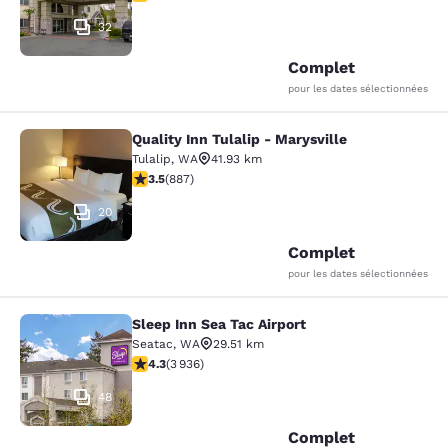
32
Complet
pour les dates sélectionnées
Quality Inn Tulalip - Marysville
Quality Inn Tulalip - Marysville
Tulalip
,
WA
41.93 km
3.53 étoiles. Bien. 887 commentaires
3.5
(
887
)
20
Complet
pour les dates sélectionnées
Sleep Inn Sea Tac Airport
Sleep Inn Sea Tac Airport
Seatac
,
WA
29.51 km
4.32 étoiles. Excellent. 3936 commentaires
4.3
(
3 936
)
48
Complet