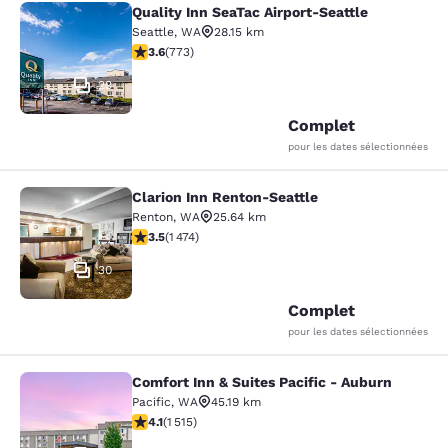
Quality Inn SeaTac Airport-Seattle
Quality Inn SeaTac Airport-Seattle
Seattle
,
WA
28.15 km
3.65 étoiles. Bien. 773 commentaires
3.6
(
773
)
29
Complet
pour les dates sélectionnées
Clarion Inn Renton-Seattle
Clarion Inn Renton-Seattle
Renton
,
WA
25.64 km
3.46 étoiles. Bien. 1474 commentaires
3.5
(
1 474
)
30
Complet
pour les dates sélectionnées
Comfort Inn & Suites Pacific - Auburn
Comfort Inn & Suites Pacific - Aubu
Pacific
,
WA
45.19 km
4.09 étoiles. Très Bien. 1515 commentaires
4.1
(
1 515
)