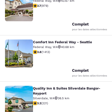
Federal Way
,
WA
43.67 km
3.72 étoiles. Bien. 979 commentaires
3.7
(
979
)
38
Complet
pour les dates sélectionnées
Comfort Inn Federal Way - Seattle
Comfort Inn Federal Way - Seattle
Federal Way
,
WA
40.68 km
3.77 étoiles. Bien. 1413 commentaires
3.8
(
1 413
)
34
Complet
pour les dates sélectionnées
Quality Inn & Suites Silverdale Bangor-
Quality Inn & Suites Silverdale Ban
Keyport
Silverdale
,
WA
36.5 km
3.2 étoiles. Bien. 221 commentaires
3.2
(
221
)
28