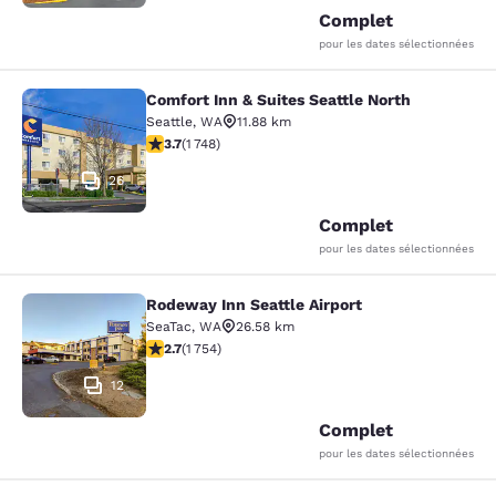
Complet
pour les dates sélectionnées
Comfort Inn & Suites Seattle North
Comfort Inn & Suites Seattle North
Seattle
,
WA
11.88 km
3.74 étoiles. Bien. 1748 commentaires
3.7
(
1 748
)
26
Complet
pour les dates sélectionnées
Rodeway Inn Seattle Airport
Rodeway Inn Seattle Airport
SeaTac
,
WA
26.58 km
2.68 étoiles. Moyen. 1754 commentaires
2.7
(
1 754
)
12
Complet
pour les dates sélectionnées