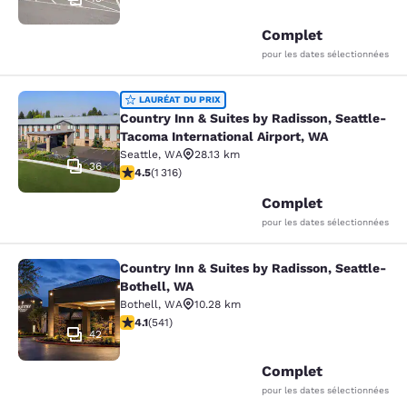
Complet
pour les dates sélectionnées
Country Inn & Suites by Radisson, S
LAURÉAT DU PRIX
Country Inn & Suites by Radisson, Seattle-
Tacoma International Airport, WA
Seattle
,
WA
28.13 km
36
4.45 étoiles. Excellent. 1316 commentaires
4.5
(
1 316
)
Complet
pour les dates sélectionnées
Country Inn & Suites by Radisson, Seattle-
Country Inn & Suites by Radisson, S
Bothell, WA
Bothell
,
WA
10.28 km
4.09 étoiles. Très Bien. 541 commentaires
4.1
(
541
)
42
Complet
pour les dates sélectionnées