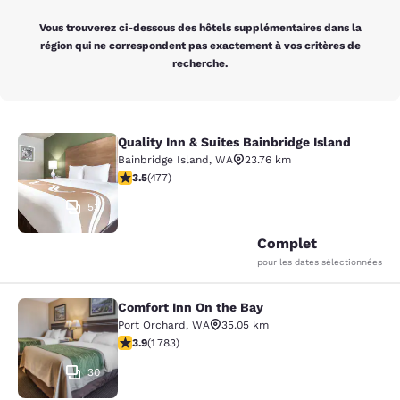
Vous trouverez ci-dessous des hôtels supplémentaires dans la
région qui ne correspondent pas exactement à vos critères de
recherche.
Quality Inn & Suites Bainbridge Island
Quality Inn & Suites Bainbridge Isla
Bainbridge Island
,
WA
23.76 km
3.54 étoiles. Bien. 477 commentaires
3.5
(
477
)
53
Complet
pour les dates sélectionnées
Comfort Inn On the Bay
Comfort Inn On the Bay
Port Orchard
,
WA
35.05 km
3.94 étoiles. Bien. 1783 commentaires
3.9
(
1 783
)
30