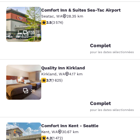
Comfort Inn & Suites Sea-Tac Airport
Comfort Inn & Suites Sea-Tac Airpor
Seatac
,
WA
28.35 km
3.53 étoiles. Bien. 3574 commentaires
3.5
(
3 574
)
32
Complet
pour les dates sélectionnées
Quality Inn Kirkland
Quality Inn Kirkland
Kirkland
,
WA
4.17 km
3.69 étoiles. Bien. 1625 commentaires
3.7
(
1 625
)
26
Complet
pour les dates sélectionnées
Comfort Inn Kent - Seattle
Comfort Inn Kent - Seattle
Kent
,
WA
30.67 km
4.22 étoiles. Excellent. 1472 commentaires
4.2
(
1 472
)