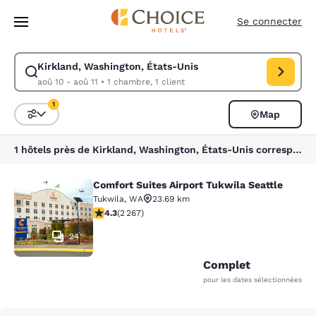
Chargement terminé
Sauter à Contenu Principal
Se connecter
Kirkland, Washington, États-Unis
Modifier la recherche pour Kirkland, Washington, États-Unis. Date d’ar
aoû 10 - aoû 11
•
1 chambre, 1 client
1
Map
Triez et filtrez
1 filtre sélectionné
1 hôtels près de Kirkland, Washington, États-Unis correspondent à vos filtres
Comfort Suites Airport Tukwila Seattle
Comfort Suites Airport Tukwila Seat
Tukwila
,
WA
23.69 km
4.3 étoiles. Excellent. 2267 commentaires
4.3
(
2 267
)
24
Complet
pour les dates sélectionnées