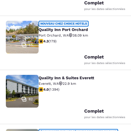
Complet
pour les dates sélectionnées
Quality Inn Port Orchard
NOUVEAU CHEZ CHOICE HOTELS
Quality Inn Port Orchard
Port Orchard
,
WA
38.09 km
4.27 étoiles. Excellent. 179 commentaires
4.3
(
179
)
55
Complet
pour les dates sélectionnées
Quality Inn & Suites Everett
Quality Inn & Suites Everett
Everett
,
WA
22.9 km
3.99 étoiles. Bien. 1394 commentaires
4.0
(
1 394
)
62
Complet
pour les dates sélectionnées