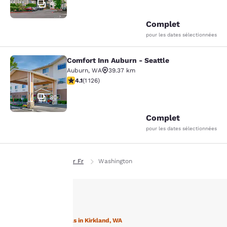
45
Complet
pour les dates sélectionnées
Comfort Inn Auburn - Seattle
Comfort Inn Auburn - Seattle
Auburn
,
WA
39.37 km
4.14 étoiles. Très Bien. 1126 commentaires
4.1
(
1 126
)
30
Complet
pour les dates sélectionnées
Page d’accueil
Fr Fr
Washington
La
protection
Stay with Choice Hotels in Kirkland, WA