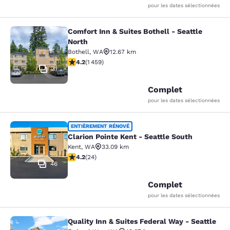
pour les dates sélectionnées
Comfort Inn & Suites Bothell - Seattle
Comfort Inn & Suites Bothell - Seatt
North
Bothell
,
WA
12.67 km
4.17 étoiles. Très Bien. 1459 commentaires
4.2
(
1 459
)
31
Complet
pour les dates sélectionnées
Clarion Pointe Kent - Seattle South
ENTIÈREMENT RÉNOVÉ
Clarion Pointe Kent - Seattle South
Kent
,
WA
33.09 km
4.21 étoiles. Excellent. 24 commentaires
4.2
(
24
)
46
Complet
pour les dates sélectionnées
Quality Inn & Suites Federal Way - Seattle
Quality Inn & Suites Federal Way - S