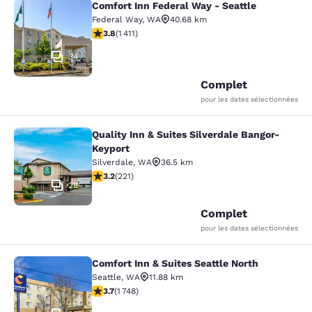
Comfort Inn Federal Way - Seattle
Comfort Inn Federal Way - Seattle
Federal Way
,
WA
40.68 km
3.77 étoiles. Bien. 1411 commentaires
3.8
(
1 411
)
34
Complet
pour les dates sélectionnées
Quality Inn & Suites Silverdale Bangor-
Quality Inn & Suites Silverdale Ban
Keyport
Silverdale
,
WA
36.5 km
3.2 étoiles. Bien. 221 commentaires
3.2
(
221
)
28
Complet
pour les dates sélectionnées
Comfort Inn & Suites Seattle North
Comfort Inn & Suites Seattle North
Seattle
,
WA
11.88 km
3.74 étoiles. Bien. 1748 commentaires
3.7
(
1 748
)