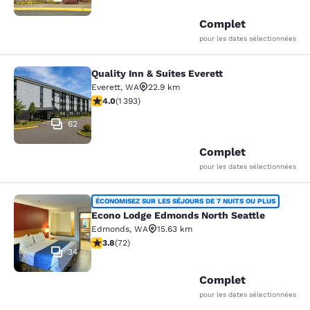
Complet
pour les dates sélectionnées
Quality Inn & Suites Everett
Quality Inn & Suites Everett
Everett
,
WA
22.9 km
3.98 étoiles. Bien. 1393 commentaires
4.0
(
1 393
)
62
Complet
pour les dates sélectionnées
Econo Lodge Edmonds North Seattl
ÉCONOMISEZ SUR LES SÉJOURS DE 7 NUITS OU PLUS
Econo Lodge Edmonds North Seattle
Edmonds
,
WA
15.63 km
3.82 étoiles. Bien. 72 commentaires
3.8
(
72
)
34
Complet
pour les dates sélectionnées