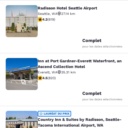
Radisson Hotel Seattle Airport
Radisson Hotel Seattle Airport
Seattle
,
WA
27.14 km
4.17 étoiles. Très Bien. 619 commentaires
4.2
(
619
)
26
Complet
pour les dates sélectionnées
Inn at Port Gardner-Everett Waterfront, an
Inn at Port Gardner-Everett Waterfr
Ascend Collection Hotel
Everett
,
WA
35.31 km
4.49 étoiles. Excellent. 820 commentaires
4.5
(
820
)
43
Complet
pour les dates sélectionnées
Country Inn & Suites by Radisson, S
LAURÉAT DU PRIX
Country Inn & Suites by Radisson, Seattle-
Tacoma International Airport, WA