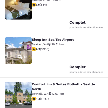
3.53 étoiles. Bien. 884 commentaires
3.5
(
884
)
20
Complet
pour les dates sélectionnées
Sleep Inn Sea Tac Airport
Sleep Inn Sea Tac Airport
Seatac
,
WA
29.51 km
4.32 étoiles. Excellent. 3935 commentaires
4.3
(
3 935
)
48
Complet
pour les dates sélectionnées
Comfort Inn & Suites Bothell - Seattle
Comfort Inn & Suites Bothell - Seatt
North
Bothell
,
WA
12.67 km
4.17 étoiles. Très Bien. 1457 commentaires
4.2
(
1 457
)
31