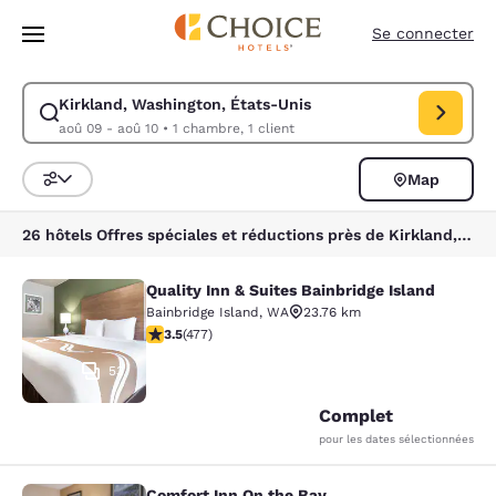
Chargement terminé
Sauter à Contenu Principal
Se connecter
Kirkland, Washington, États-Unis
Modifier la recherche pour Kirkland, Washington, États-Unis. Date d’ar
aoû 09 - aoû 10
•
1 chambre, 1 client
Map
Triez et filtrez
26 hôtels Offres spéciales et réductions près de Kirkland, Washington, États-Unis
Quality Inn & Suites Bainbridge Island
Quality Inn & Suites Bainbridge Isla
Bainbridge Island
,
WA
23.76 km
3.54 étoiles. Bien. 477 commentaires
3.5
(
477
)
53
Complet
pour les dates sélectionnées
Comfort Inn On the Bay