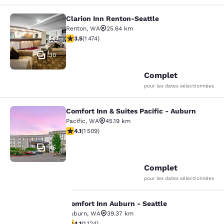
Clarion Inn Renton-Seattle
Clarion Inn Renton-Seattle
Renton
,
WA
25.64 km
3.46 étoiles. Bien. 1474 commentaires
3.5
(
1 474
)
30
Complet
pour les dates sélectionnées
Comfort Inn & Suites Pacific - Auburn
Comfort Inn & Suites Pacific - Aubu
Pacific
,
WA
45.19 km
4.09 étoiles. Très Bien. 1509 commentaires
4.1
(
1 509
)
45
Complet
pour les dates sélectionnées
Comfort Inn Auburn - Seattle
Comfort Inn Auburn - Seattle
Auburn
,
WA
39.37 km
4.14 étoiles. Très Bien. 1124 commentaires
4.1
(
1 124
)