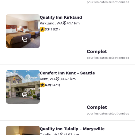
pour les dates sélectionnées
Quality Inn Kirkland
Quality Inn Kirkland
Kirkland
,
WA
4.17 km
3.69 étoiles. Bien. 1621 commentaires
3.7
(
1 621
)
26
Complet
pour les dates sélectionnées
Comfort Inn Kent - Seattle
Comfort Inn Kent - Seattle
Kent
,
WA
30.67 km
4.22 étoiles. Excellent. 1471 commentaires
4.2
(
1 471
)
32
Complet
pour les dates sélectionnées
Quality Inn Tulalip - Marysville
Quality Inn Tulalip - Marysville
Tulalip
,
WA
41.93 km