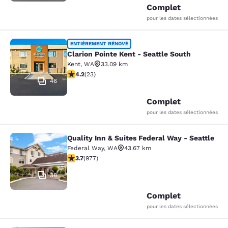
Complet
pour les dates sélectionnées
Clarion Pointe Kent - Seattle South
ENTIÈREMENT RÉNOVÉ
Clarion Pointe Kent - Seattle South
Kent
,
WA
33.09 km
4.22 étoiles. Excellent. 23 commentaires
4.2
(
23
)
46
Complet
pour les dates sélectionnées
Quality Inn & Suites Federal Way - Seattle
Quality Inn & Suites Federal Way - S
Federal Way
,
WA
43.67 km
3.72 étoiles. Bien. 977 commentaires
3.7
(
977
)
38
Complet
pour les dates sélectionnées