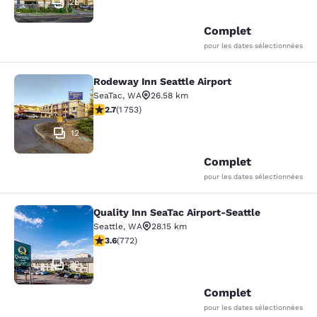
26
Complet
pour les dates sélectionnées
Rodeway Inn Seattle Airport
Rodeway Inn Seattle Airport
SeaTac
,
WA
26.58 km
2.68 étoiles. Moyen. 1753 commentaires
2.7
(
1 753
)
12
Complet
pour les dates sélectionnées
Quality Inn SeaTac Airport-Seattle
Quality Inn SeaTac Airport-Seattle
Seattle
,
WA
28.15 km
3.65 étoiles. Bien. 772 commentaires
3.6
(
772
)
29
Complet
pour les dates sélectionnées