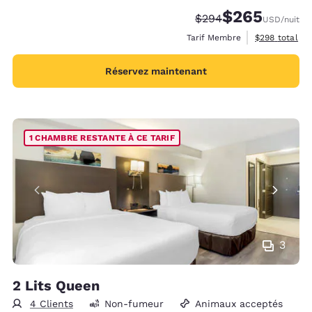
$265
Tarif barré :
Tarif réduit :
$294
USD
/nuit
Afficher les d
Tarif Membre
$298
total
Réservez maintenant
1 CHAMBRE RESTANTE À CE TARIF
3
2 Lits Queen
4 Clients
Non-fumeur
Animaux acceptés