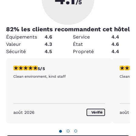
/5
82
% les clients recommandent cet hôtel
Équipements
4.6
Service
4.4
Valeur
4.3
État
4.6
Sécurité
4.5
Propreté
4.4
5 étoiles. Exceptionnel. 1 commentaire
5 étoiles
5/5
Clean environment, kind staff
Clean, qu
août 2026
août 2
Vérifié
●
○
○