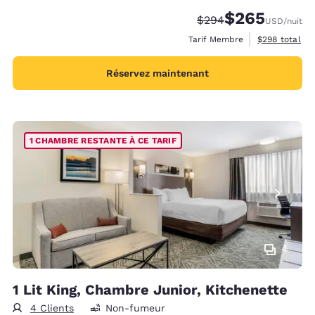
$265
Tarif barré :
Tarif réduit :
$294
USD
/nuit
Afficher les d
Tarif Membre
$298
total
Réservez maintenant
1 CHAMBRE RESTANTE À CE TARIF
4
1 Lit King, Chambre Junior, Kitchenette
4 Clients
Non-fumeur