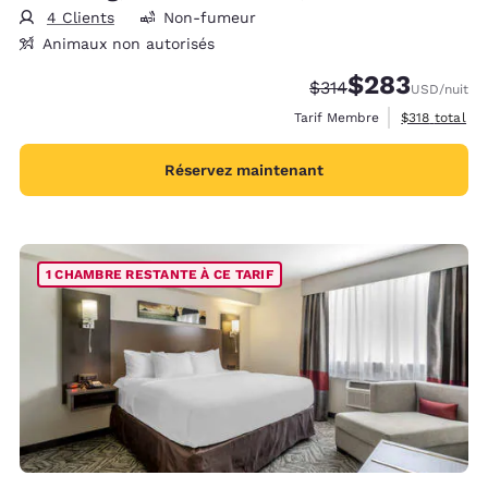
4 Clients
Non-fumeur
Animaux non autorisés
$283
Tarif barré :
Tarif réduit :
$314
USD
/nuit
Afficher les d
Tarif Membre
$318
total
Réservez maintenant
1 CHAMBRE RESTANTE À CE TARIF