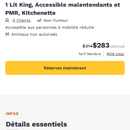
1 Lit King, Accessible malentendants et
PMR, Kitchenette
4 Clients
Non-fumeur
Accessible aux personnes à mobilité réduite
Animaux non autorisés
$283
Tarif barré :
Tarif réduit :
$314
USD
/nuit
Afficher les d
Tarif Membre
$318
total
Réservez maintenant
INFOS
Détails essentiels