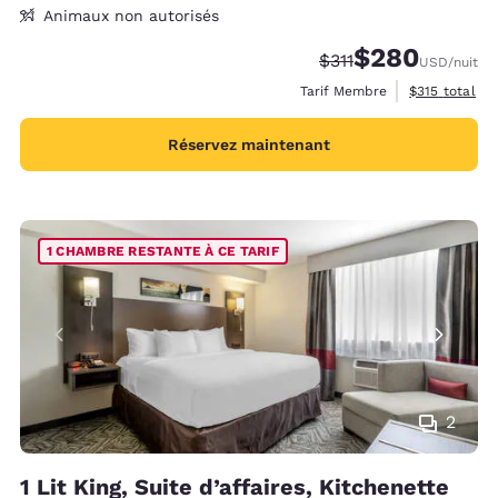
Animaux non autorisés
$280
Tarif barré :
Tarif réduit :
$311
USD
/nuit
Afficher les d
Tarif Membre
$315
total
Réservez maintenant
1 CHAMBRE RESTANTE À CE TARIF
2
1 Lit King, Suite d’affaires, Kitchenette