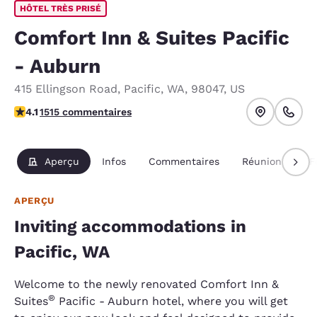
HÔTEL TRÈS PRISÉ
Comfort Inn & Suites Pacific
- Auburn
415 Ellingson Road
,
Pacific
,
WA
,
98047
,
US
4.09 étoiles. Très Bien.
4.1
1515 commentaires
Aperçu
Infos
Commentaires
Réunions
F
APERÇU
Inviting accommodations in
Pacific, WA
Welcome to the newly renovated Comfort Inn &
®
Suites
Pacific - Auburn hotel, where you will get