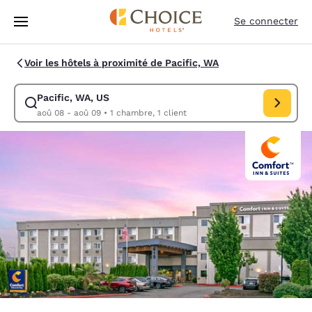
Chargement terminé
Sauter à Contenu Principal
Se connecter
Voir les hôtels à proximité de Pacific, WA
Pacific, WA, US
Modifier la recherche pour Pacific, WA, US. Date d’arrivée aoû 08, Dat
aoû 08 - aoû 09
•
1 chambre, 1 client