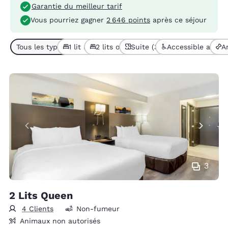
Garantie du meilleur tarif
Vous pourriez gagner
2 646 points
après ce séjour
Tous les types de chambres (5)
1 lit (3)
2 lits ou + (2)
Suite (3)
Accessible aux pe
A
3
2 Lits Queen
4 Clients
Non-fumeur
Animaux non autorisés