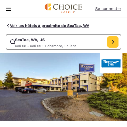
Chargement terminé
Sauter à Contenu Principal
Se connecter
Voir les hôtels à proximité de SeaTac, WA
SeaTac, WA, US
Modifier la recherche pour SeaTac, WA, US. Date d’arrivée aoû 08, Dat
aoû 08 - aoû 09
•
1 chambre, 1 client