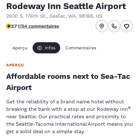
Rodeway Inn Seattle Airport
2930 S. 176th St.
,
SeaTac
,
WA
,
98188
,
US
2.68 étoiles. Moyen.
2.7
1754 commentaires
Aperçu
Infos
Commentaires
APERÇU
Affordable rooms next to Sea-Tac
Airport
Get the reliability of a brand name hotel without
®
breaking the bank with a stop at our Rodeway Inn
near Seattle. Our practical rates and proximity to
the Seattle-Tacoma International Airport means you
get a solid deal on a simple stay.