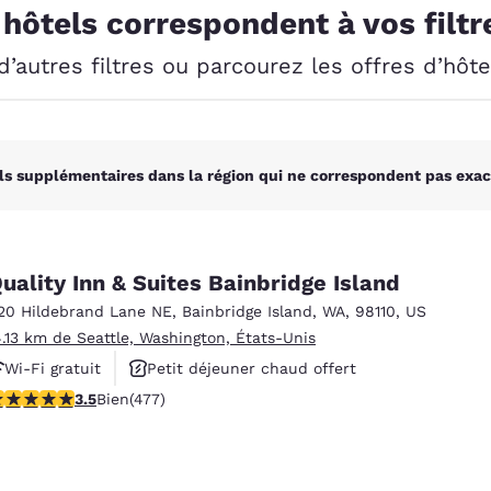
México
Mexico
 hôtels correspondent à vos filtr
Español
English
’autres filtres ou parcourez les offres d’hôt
nd
Germany
España
English
Español
ls supplémentaires dans la région qui ne correspondent pas exac
France
France
Français
English
Italia
Italy
Italiano
English
uality Inn & Suites Bainbridge Island
20 Hildebrand Lane NE
,
Bainbridge Island
,
WA
,
98110
,
US
ngdom
4.13 km de Seattle, Washington, États-Unis
Wi-Fi gratuit
Petit déjeuner chaud offert
.54 étoiles. Bien. 477 commentaires
3.5
Bien
(477)
Animaux acceptés
India
New Zealan
English
English