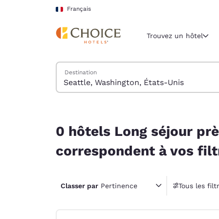
Chargement terminé
Sauter à Contenu Principal
Français
Trouvez un hôtel
Trouver des hôtels
Destination
Région et lieu 
France
Français
0 hôtels Long séjour près de Seattle, Washington
Sélectionne
0 hôtels Long séjour pr
Amériques
correspondent à vos filt
United Sta
English
Classer par
Pertinence
Tous les filt
América L
4 filt
Português