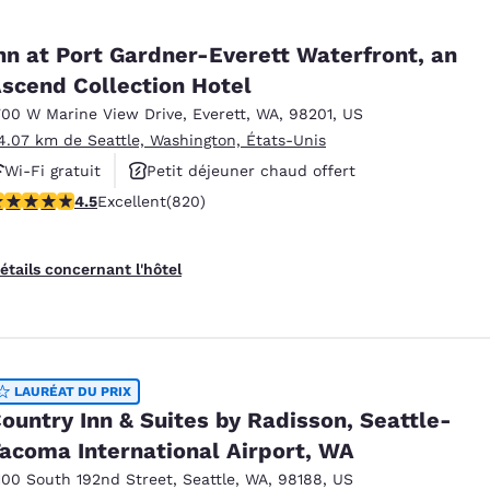
nn at Port Gardner-Everett Waterfront, an
scend Collection Hotel
700 W Marine View Drive
,
Everett
,
WA
,
98201
,
US
4.07 km de Seattle, Washington, États-Unis
Wi-Fi gratuit
Petit déjeuner chaud offert
.49 étoiles. Excellent. 820 commentaires
4.5
Excellent
(820)
Animaux acceptés
étails concernant l'hôtel
LAURÉAT DU PRIX
ountry Inn & Suites by Radisson, Seattle-
acoma International Airport, WA
100 South 192nd Street
,
Seattle
,
WA
,
98188
,
US