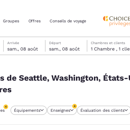
Groupes
Offres
Conseils de voyage
samedi 8 août
samedi 8 août
samedi 8 août date de départ sélectionnée
samedi 8 août date d’arrivée sélectionnée
Arrivée
Départ
Chambres et clients
sam., 08 août
sam., 08 août
1 Chambre , 1 
actuels
, États-Unis correspondent à vos filtres
z votre langue préférée
ès de Seattle, Washington, États-
res
tes
Estados Unidos
América Lat
Español
Español
4
4
res
Équipements
Enseignes
Évaluation des clients
atina
Latin America
Canada
res sélectionnés
English
English
4 filtres sélectionnés