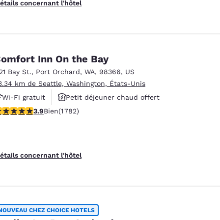
étails concernant l'hôtel
omfort Inn On the Bay
121 Bay St.
,
Port Orchard
,
WA
,
98366
,
US
3.34 km de Seattle, Washington, États-Unis
Wi-Fi gratuit
Petit déjeuner chaud offert
.94 étoiles. Bien. 1782 commentaires
3.9
Bien
(1 782)
Animaux acceptés
étails concernant l'hôtel
NOUVEAU CHEZ CHOICE HOTELS