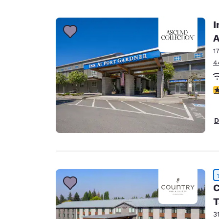
I
A
1
4
4
D
C
T
3