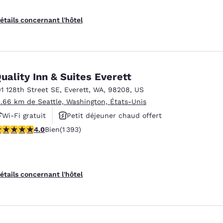
étails concernant l'hôtel
uality Inn & Suites Everett
01 128th Street SE
,
Everett
,
WA
,
98208
,
US
1.66 km de Seattle, Washington, États-Unis
Wi-Fi gratuit
Petit déjeuner chaud offert
.98 étoiles. Bien. 1393 commentaires
4.0
Bien
(1 393)
Animaux acceptés
étails concernant l'hôtel