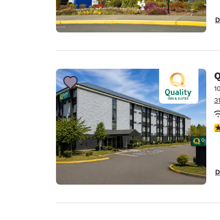
D
Q
1
3
3
D