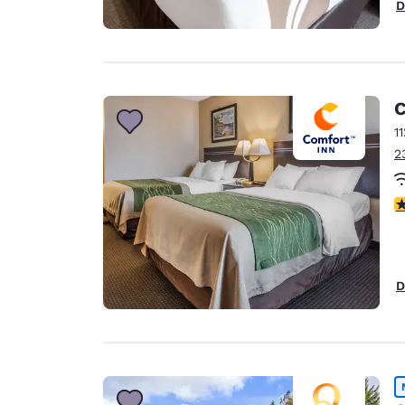
D
C
1
2
3
D