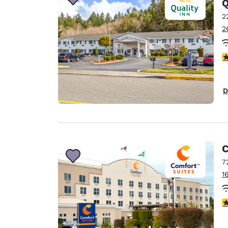
Q
2
2
4
D
C
7
1
4