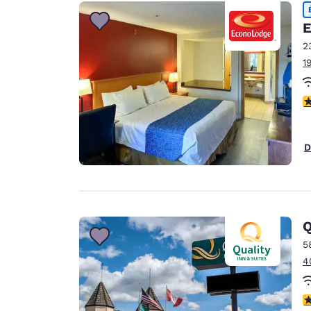
E
2
1
3
D
Q
5
4
3