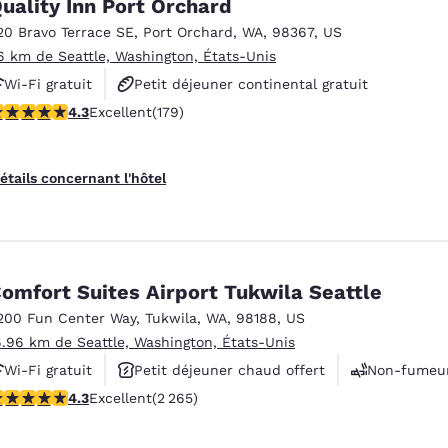
uality Inn Port Orchard
20 Bravo Terrace SE
,
Port Orchard
,
WA
,
98367
,
US
6 km de Seattle, Washington, États-Unis
Wi-Fi gratuit
Petit déjeuner continental gratuit
.27 étoiles. Excellent. 179 commentaires
4.3
Excellent
(179)
Petit déjeuner chaud offert
étails concernant l'hôtel
omfort Suites Airport Tukwila Seattle
200 Fun Center Way
,
Tukwila
,
WA
,
98188
,
US
6.96 km de Seattle, Washington, États-Unis
Wi-Fi gratuit
Petit déjeuner chaud offert
Non-fumeu
.3 étoiles. Excellent. 2265 commentaires
4.3
Excellent
(2 265)