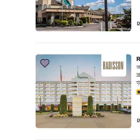
D
R
1
1
4
D