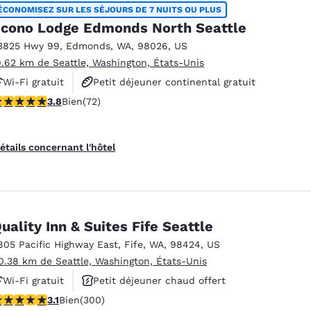
ÉCONOMISEZ SUR LES SÉJOURS DE 7 NUITS OU PLUS
cono Lodge Edmonds North Seattle
3825 Hwy 99
,
Edmonds
,
WA
,
98026
,
US
9.62 km de Seattle, Washington, États-Unis
Wi-Fi gratuit
Petit déjeuner continental gratuit
.82 étoiles. Bien. 72 commentaires
3.8
Bien
(72)
Animaux acceptés
étails concernant l'hôtel
uality Inn & Suites Fife Seattle
805 Pacific Highway East
,
Fife
,
WA
,
98424
,
US
0.38 km de Seattle, Washington, États-Unis
Wi-Fi gratuit
Petit déjeuner chaud offert
.11 étoiles. Bien. 300 commentaires
3.1
Bien
(300)
Animaux acceptés