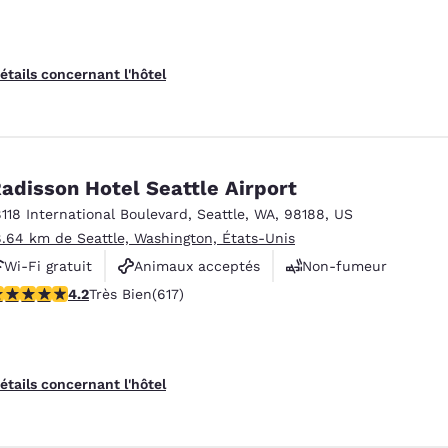
étails concernant l'hôtel
adisson Hotel Seattle Airport
8118 International Boulevard
,
Seattle
,
WA
,
98188
,
US
8.64 km de Seattle, Washington, États-Unis
Wi-Fi gratuit
Animaux acceptés
Non-fumeur
.16 étoiles. Très Bien. 617 commentaires
4.2
Très Bien
(617)
étails concernant l'hôtel