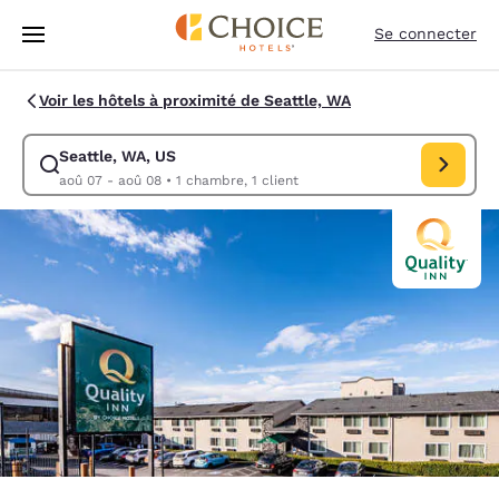
Chargement terminé
Sauter à Contenu Principal
Se connecter
Voir les hôtels à proximité de Seattle, WA
Seattle, WA, US
Modifier la recherche pour Seattle, WA, US. Date d’arrivée aoû 07, Da
aoû 07 - aoû 08
•
1 chambre, 1 client