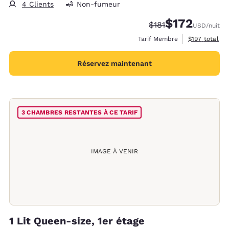
4 Clients
Non-fumeur
$172
Tarif barré :
Tarif réduit :
$181
USD
/nuit
Afficher les d
Tarif Membre
$197
total
Réservez maintenant
3 CHAMBRES RESTANTES À CE TARIF
IMAGE À VENIR
1 Lit Queen-size, 1er étage