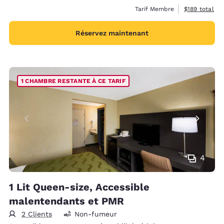
Afficher les d
Tarif Membre
$189
total
Réservez maintenant
1 CHAMBRE RESTANTE À CE TARIF
4
1 Lit Queen-size, Accessible
malentendants et PMR
2 Clients
Non-fumeur