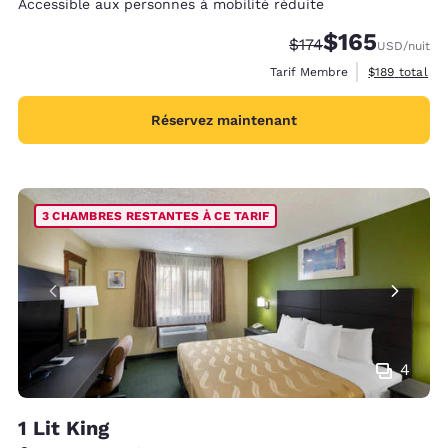
Accessible aux personnes à mobilité réduite
$165
Tarif barré :
Tarif réduit :
$174
USD
/nuit
Afficher les d
Tarif Membre
$189
total
Réservez maintenant
3 CHAMBRES RESTANTES À CE TARIF
4
1 Lit King