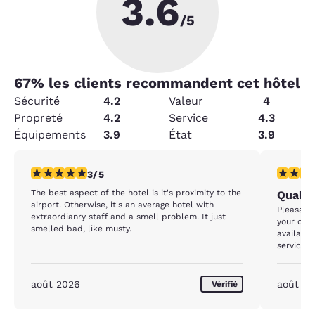
3.6
/5
67
% les clients recommandent cet hôtel
Sécurité
4.2
Valeur
4
Propreté
4.2
Service
4.3
Équipements
3.9
État
3.9
3 étoiles. Moyen. 1 commentaire
5 étoiles
3/5
The best aspect of the hotel is it's proximity to the
Qualit
airport. Otherwise, it's an average hotel with
Pleasant,
extraordianry staff and a smell problem. It just
your day
smelled bad, like musty.
available
service f
half hour
août 2026
août 2
Vérifié