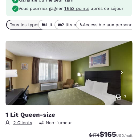
Vous pourriez gagner
1 653 points
après ce séjour
Tous les types de chambres (6)
1 lit (5)
2 lits ou + (1)
Accessible aux personnes 
3
1 Lit Queen-size
2 Clients
Non-fumeur
$165
Tarif barré :
Tarif réduit :
$174
USD
/nuit