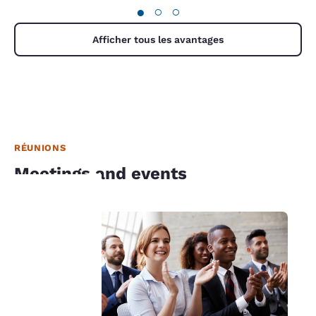
●
○
○
Afficher tous les avantages
RÉUNIONS
Meetings and events
La
protection
de votre