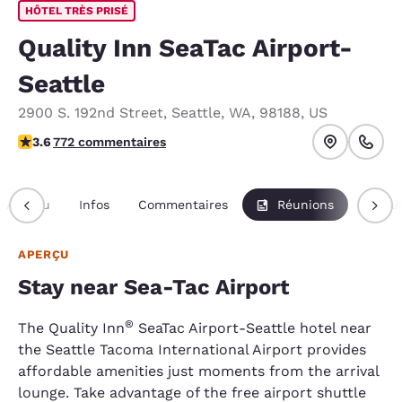
HÔTEL TRÈS PRISÉ
Quality Inn SeaTac Airport-
Seattle
2900 S. 192nd Street
,
Seattle
,
WA
,
98188
,
US
3.65 étoiles. Bien.
3.6
772 commentaires
Aperçu
Infos
Commentaires
Réunions
Forfai
APERÇU
Stay near Sea-Tac Airport
®
The Quality Inn
SeaTac Airport-Seattle hotel near
the Seattle Tacoma International Airport provides
affordable amenities just moments from the arrival
lounge. Take advantage of the free airport shuttle