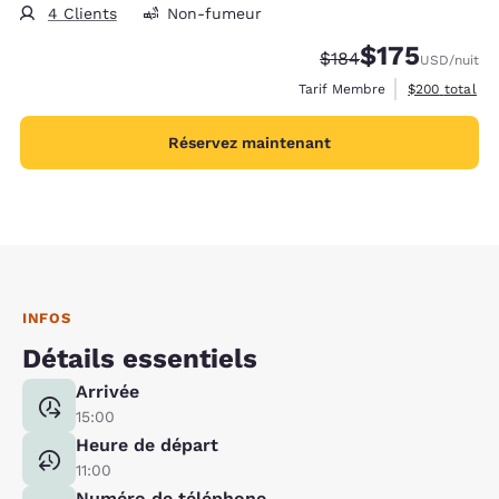
4 Clients
Non-fumeur
$175
Tarif barré :
Tarif réduit :
$184
USD
/nuit
Afficher les d
Tarif Membre
$200
total
Réservez maintenant
INFOS
Détails essentiels
Arrivée
15:00
Heure de départ
11:00
Numéro de téléphone