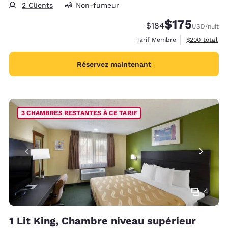
2 Clients
Non-fumeur
$175
Tarif barré :
Tarif réduit :
$184
USD
/nuit
Afficher les d
Tarif Membre
$200
total
Réservez maintenant
3 CHAMBRES RESTANTES À CE TARIF
4
1 Lit King, Chambre niveau supérieur