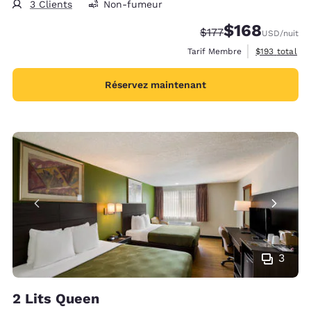
3 Clients
Non-fumeur
$168
Tarif barré :
Tarif réduit :
$177
USD
/nuit
Afficher les d
Tarif Membre
$193
total
Réservez maintenant
3
2 Lits Queen