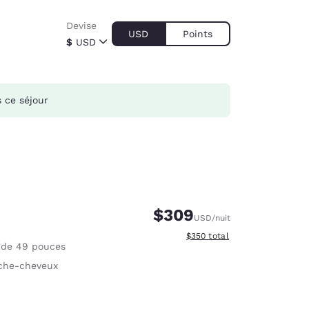
Devise
USD
Points
$
USD
 ce séjour
$309
USD
/nuit
Afficher les détails du total e
$350
total
 de 49 pouces
che-cheveux