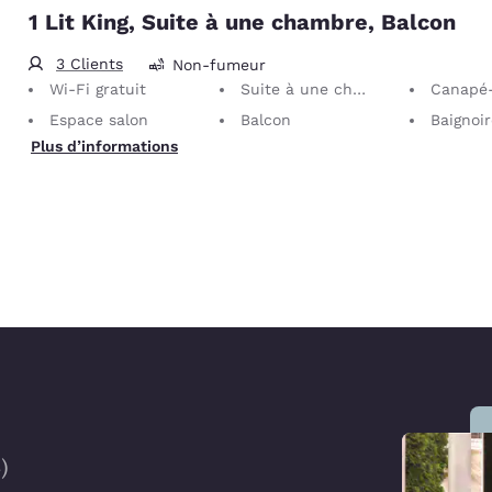
1 Lit King, Suite à une chambre, Balcon
3 Clients
Non-fumeur
Wi-Fi gratuit
Suite à une chambre
Canapé-
Espace salon
Balcon
Baignoi
Plus d’informations
4
)