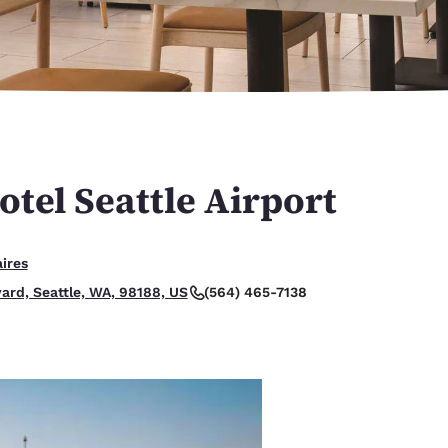
México
Mexico
Español
English
nd
Germany
España
English
Español
France
France
Français
English
tel Seattle Airport
Italia
Italy
Italiano
English
ires
ngdom
(564) 465-7138
vard, Seattle, WA, 98188, US
India
New Zealan
English
English