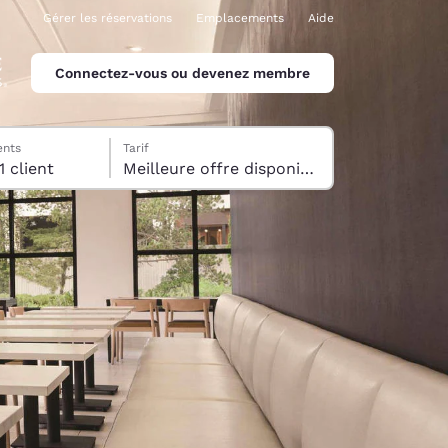
Gérer les réservations
Emplacements
Aide
Connectez-vous ou devenez membre
ents
Tarif
1 Chambre , 1 client
Meilleure offre disponible
ina