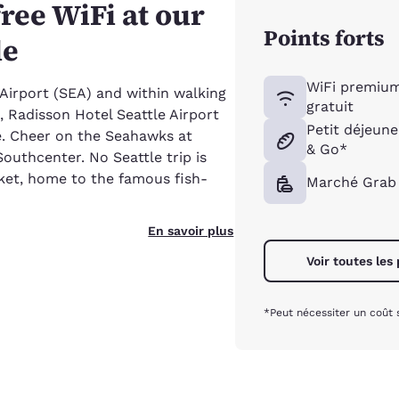
ree WiFi at our
Points forts
le
WiFi premiu
Airport (SEA) and within walking
gratuit
, Radisson Hotel Seattle Airport
Petit déjeun
e. Cheer on the Seahawks at
& Go*
outhcenter. No Seattle trip is
rket, home to the famous fish-
Marché Grab
En savoir plus
Voir toutes les
*Peut nécessiter un coût