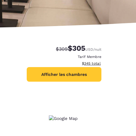
$305
Tarif barré :
Tarif réduit :
$309
USD
/nuit
Tarif Membre
Afficher les détails du total e
$345
total
Afficher les chambres
d