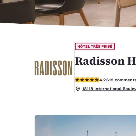
Canada
Français
Europe
Deutschla
Deutsch
HÔTEL TRÈS PRISÉ
Spain
English
Radisson Ho
Ireland
English
4.17 étoiles. Très Bien.
4.2
619 commenta
United Ki
18118 International Boule
English
Asie-Pacifique
Australia
English