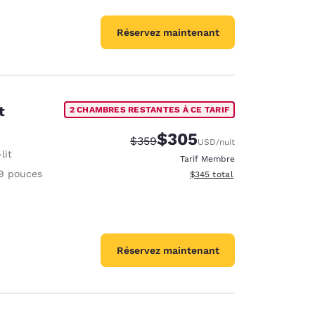
Réservez maintenant
t
2 CHAMBRES RESTANTES À CE TARIF
$305
Tarif barré :
Tarif réduit :
$359
USD
/nuit
lit
Tarif Membre
9 pouces
Afficher les détails du total e
$345
total
Réservez maintenant