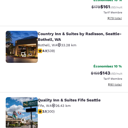
Économisez 10 %
$161
Tarif barré :
Tarif réduit :
$179
USD
/nuit
Tarif Membre
Afficher les dé
$179
total
Country Inn & Suites by Radisson, Seattle-
Country Inn & Suites by Radisson, S
Bothell, WA
Bothell
,
WA
33.28 km
4.09 étoiles. Très Bien. 539 commentaires
4.1
(
539
)
42
Économisez 10 %
$143
Tarif barré :
Tarif réduit :
$159
USD
/nuit
Tarif Membre
Afficher les d
$161
total
Quality Inn & Suites Fife Seattle
Quality Inn & Suites Fife Seattle
Fife
,
WA
26.43 km
3.11 étoiles. Bien. 300 commentaires
3.1
(
300
)
29