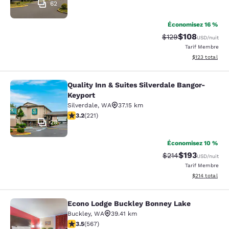
62
Économisez 16 %
$108
Tarif barré :
Tarif réduit :
$129
USD
/nuit
Tarif Membre
Afficher les dé
$123
total
Quality Inn & Suites Silverdale Bangor-
Quality Inn & Suites Silverdale Ban
Keyport
Silverdale
,
WA
37.15 km
3.2 étoiles. Bien. 221 commentaires
3.2
(
221
)
28
Économisez 10 %
$193
Tarif barré :
Tarif réduit :
$214
USD
/nuit
Tarif Membre
Afficher les dé
$214
total
Econo Lodge Buckley Bonney Lake
Econo Lodge Buckley Bonney Lake
Buckley
,
WA
39.41 km
3.55 étoiles. Bien. 567 commentaires
3.5
(
567
)