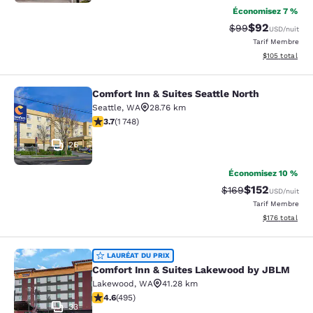
Économisez 7 %
$92
Tarif barré :
Tarif réduit :
$99
USD
/nuit
Tarif Membre
Afficher les dé
$105
total
Comfort Inn & Suites Seattle North
Comfort Inn & Suites Seattle North
Seattle
,
WA
28.76 km
3.74 étoiles. Bien. 1748 commentaires
3.7
(
1 748
)
26
Économisez 10 %
$152
Tarif barré :
Tarif réduit :
$169
USD
/nuit
Tarif Membre
Afficher les dé
$176
total
Comfort Inn & Suites Lakewood by
LAURÉAT DU PRIX
Comfort Inn & Suites Lakewood by JBLM
Lakewood
,
WA
41.28 km
4.61 étoiles. Exceptionnel. 495 commentaires
4.6
(
495
)
33