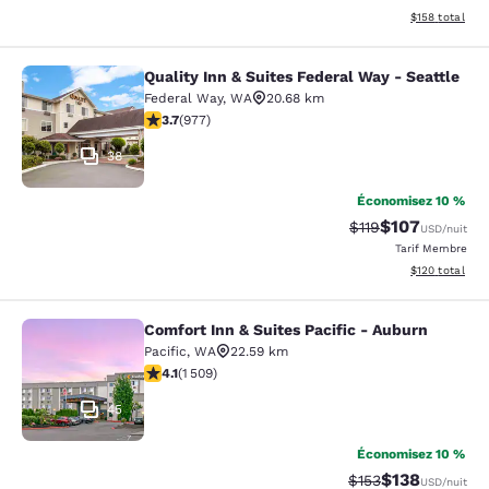
Afficher les dé
$158
total
Quality Inn & Suites Federal Way - Seattle
Quality Inn & Suites Federal Way - S
Federal Way
,
WA
20.68 km
3.72 étoiles. Bien. 977 commentaires
3.7
(
977
)
38
Économisez 10 %
$107
Tarif barré :
Tarif réduit :
$119
USD
/nuit
Tarif Membre
Afficher les dé
$120
total
Comfort Inn & Suites Pacific - Auburn
Comfort Inn & Suites Pacific - Aubu
Pacific
,
WA
22.59 km
4.09 étoiles. Très Bien. 1509 commentaires
4.1
(
1 509
)
45
Économisez 10 %
$138
Tarif barré :
Tarif réduit :
$153
USD
/nuit