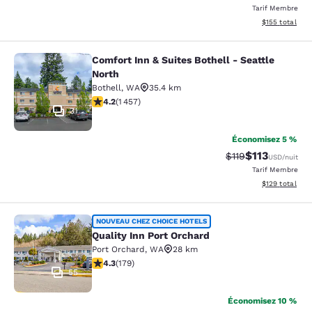
Tarif Membre
Afficher les dé
$155
total
Comfort Inn & Suites Bothell - Seattle
Comfort Inn & Suites Bothell - Seatt
North
Bothell
,
WA
35.4 km
4.17 étoiles. Très Bien. 1457 commentaires
4.2
(
1 457
)
31
Économisez 5 %
$113
Tarif barré :
Tarif réduit :
$119
USD
/nuit
Tarif Membre
Afficher les dé
$129
total
Quality Inn Port Orchard
NOUVEAU CHEZ CHOICE HOTELS
Quality Inn Port Orchard
Port Orchard
,
WA
28 km
4.27 étoiles. Excellent. 179 commentaires
4.3
(
179
)
55
Économisez 10 %