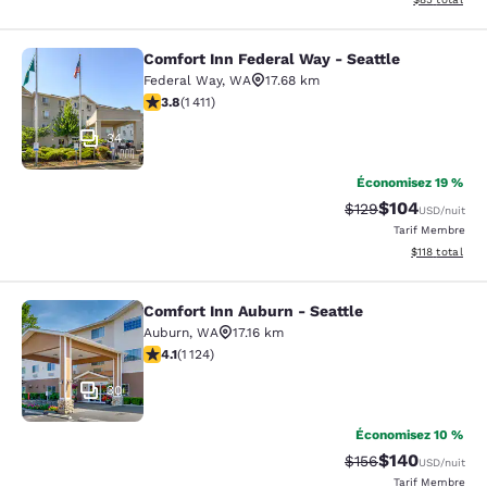
Comfort Inn Federal Way - Seattle
Comfort Inn Federal Way - Seattle
Federal Way
,
WA
17.68 km
3.77 étoiles. Bien. 1411 commentaires
3.8
(
1 411
)
34
Économisez 19 %
$104
Tarif barré :
Tarif réduit :
$129
USD
/nuit
Tarif Membre
Afficher les d
$118
total
Comfort Inn Auburn - Seattle
Comfort Inn Auburn - Seattle
Auburn
,
WA
17.16 km
4.14 étoiles. Très Bien. 1124 commentaires
4.1
(
1 124
)
30
Économisez 10 %
$140
Tarif barré :
Tarif réduit :
$156
USD
/nuit
Tarif Membre