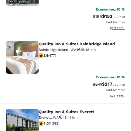
Économisez 10 %
$152
Tarif barré :
Tarif réduit :
$169
USD
/nuit
Tarif Membre
Afficher les dé
$174
total
Quality Inn & Suites Bainbridge Island
Quality Inn & Suites Bainbridge Isla
Bainbridge Island
,
WA
25.48 km
3.54 étoiles. Bien. 477 commentaires
3.5
(
477
)
53
Économisez 10 %
$217
Tarif barré :
Tarif réduit :
$241
USD
/nuit
Tarif Membre
Afficher les dé
$241
total
Quality Inn & Suites Everett
Quality Inn & Suites Everett
Everett
,
WA
45.41 km
3.98 étoiles. Bien. 1393 commentaires
4.0
(
1 393
)