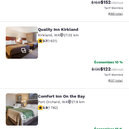
$152
Tarif barré :
Tarif réduit :
$169
USD
/nuit
Tarif Membre
Afficher les dé
$169
total
Quality Inn Kirkland
Quality Inn Kirkland
Kirkland
,
WA
27.02 km
3.69 étoiles. Bien. 1621 commentaires
3.7
(
1 621
)
26
Économisez 10 %
$122
Tarif barré :
Tarif réduit :
$135
USD
/nuit
Tarif Membre
Afficher les dé
$137
total
Comfort Inn On the Bay
Comfort Inn On the Bay
Port Orchard
,
WA
27.9 km
3.94 étoiles. Bien. 1782 commentaires
3.9
(
1 782
)
30