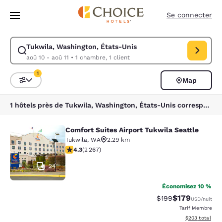
Chargement terminé
Sauter à Contenu Principal
Se connecter
Tukwila, Washington, États-Unis
Modifier la recherche pour Tukwila, Washington, États-Unis. Date d’arr
aoû 10 - aoû 11
•
1 chambre, 1 client
1
Map
Triez et filtrez
1 filtre sélectionné
1 hôtels près de Tukwila, Washington, États-Unis correspondent à vos filtres
Comfort Suites Airport Tukwila Seattle
Comfort Suites Airport Tukwila Seat
Tukwila
,
WA
2.29 km
4.3 étoiles. Excellent. 2267 commentaires
4.3
(
2 267
)
24
Économisez 10 %
$179
Tarif barré :
Tarif réduit :
$199
USD
/nuit
Tarif Membre
Afficher les dé
$203
total