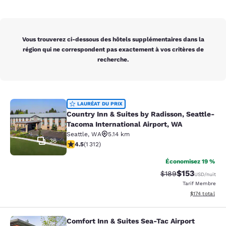
Vous trouverez ci-dessous des hôtels supplémentaires dans la
région qui ne correspondent pas exactement à vos critères de
recherche.
Country Inn & Suites by Radisson, S
LAURÉAT DU PRIX
Country Inn & Suites by Radisson, Seattle-
Tacoma International Airport, WA
Seattle
,
WA
5.14 km
36
4.45 étoiles. Excellent. 1312 commentaires
4.5
(
1 312
)
Économisez 19 %
$153
Tarif barré :
Tarif réduit :
$189
USD
/nuit
Tarif Membre
Afficher les dé
$174
total
Comfort Inn & Suites Sea-Tac Airport
Comfort Inn & Suites Sea-Tac Airpor