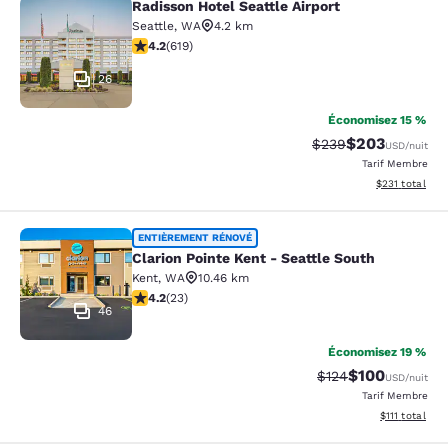
Radisson Hotel Seattle Airport
Radisson Hotel Seattle Airport
Seattle
,
WA
4.2 km
4.17 étoiles. Très Bien. 619 commentaires
4.2
(
619
)
26
Économisez 15 %
$203
Tarif barré :
Tarif réduit :
$239
USD
/nuit
Tarif Membre
Afficher les dé
$231
total
Clarion Pointe Kent - Seattle South
ENTIÈREMENT RÉNOVÉ
Clarion Pointe Kent - Seattle South
Kent
,
WA
10.46 km
4.22 étoiles. Excellent. 23 commentaires
4.2
(
23
)
46
Économisez 19 %
$100
Tarif barré :
Tarif réduit :
$124
USD
/nuit
Tarif Membre
Afficher les d
$111
total