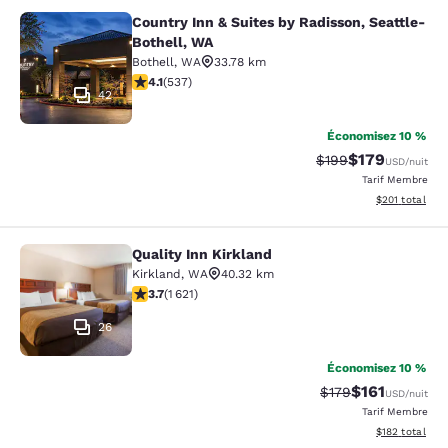
Country Inn & Suites by Radisson, Seattle-
Country Inn & Suites by Radisson, S
Bothell, WA
Bothell
,
WA
33.78 km
4.09 étoiles. Très Bien. 537 commentaires
4.1
(
537
)
42
Économisez 10 %
$179
Tarif barré :
Tarif réduit :
$199
USD
/nuit
Tarif Membre
Afficher les dé
$201
total
Quality Inn Kirkland
Quality Inn Kirkland
Kirkland
,
WA
40.32 km
3.69 étoiles. Bien. 1621 commentaires
3.7
(
1 621
)
26
Économisez 10 %
$161
Tarif barré :
Tarif réduit :
$179
USD
/nuit
Tarif Membre
Afficher les dé
$182
total