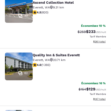
Ascend Collection Hotel
Everett
,
WA
9.31 km
4.49 étoiles. Excellent. 820 commentaires
4.5
(
820
)
43
Économisez 10 %
$233
Tarif barré :
Tarif réduit :
$259
USD
/nuit
Tarif Membre
Afficher les dé
$261
total
Quality Inn & Suites Everett
Quality Inn & Suites Everett
Everett
,
WA
20.71 km
3.98 étoiles. Bien. 1393 commentaires
4.0
(
1 393
)
62
Économisez 16 %
$129
Tarif barré :
Tarif réduit :
$154
USD
/nuit
Tarif Membre
Afficher les dé
$147
total