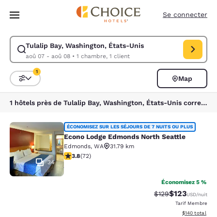
Chargement terminé
Sauter à Contenu Principal
Se connecter
Tulalip Bay, Washington, États-Unis
Modifier la recherche pour Tulalip Bay, Washington, États-Unis. Date d
aoû 07 - aoû 08
•
1 chambre, 1 client
1
Map
Triez et filtrez
1 filtre sélectionné
1 hôtels près de Tulalip Bay, Washington, États-Unis correspondent à vos filtres
Econo Lodge Edmonds North Seattl
ÉCONOMISEZ SUR LES SÉJOURS DE 7 NUITS OU PLUS
Econo Lodge Edmonds North Seattle
Edmonds
,
WA
31.79 km
3.82 étoiles. Bien. 72 commentaires
3.8
(
72
)
34
Économisez 5 %
$123
Tarif barré :
Tarif réduit :
$129
USD
/nuit
Tarif Membre
Afficher les dé
$140
total