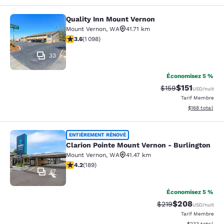
Quality Inn Mount Vernon
Quality Inn Mount Vernon
Mount Vernon
,
WA
41.71 km
3.6 étoiles. Bien. 1098 commentaires
3.6
(
1 098
)
33
Économisez 5 %
$151
Tarif barré :
Tarif réduit :
$159
USD
/nuit
Tarif Membre
Afficher les dé
$168
total
Clarion Pointe Mount Vernon - Burli
ENTIÈREMENT RÉNOVÉ
Clarion Pointe Mount Vernon - Burlington
Mount Vernon
,
WA
41.47 km
4.24 étoiles. Excellent. 189 commentaires
4.2
(
189
)
47
Économisez 5 %
$208
Tarif barré :
Tarif réduit :
$219
USD
/nuit
Tarif Membre
Afficher les dé
$233
total