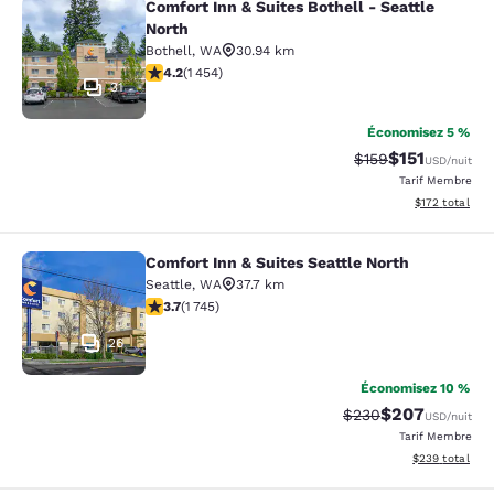
Comfort Inn & Suites Bothell - Seattle
Comfort Inn & Suites Bothell - Seatt
North
Bothell
,
WA
30.94 km
4.17 étoiles. Très Bien. 1454 commentaires
4.2
(
1 454
)
31
Économisez 5 %
$151
Tarif barré :
Tarif réduit :
$159
USD
/nuit
Tarif Membre
Afficher les dé
$172
total
Comfort Inn & Suites Seattle North
Comfort Inn & Suites Seattle North
Seattle
,
WA
37.7 km
3.74 étoiles. Bien. 1745 commentaires
3.7
(
1 745
)
26
Économisez 10 %
$207
Tarif barré :
Tarif réduit :
$230
USD
/nuit
Tarif Membre
Afficher les dé
$239
total