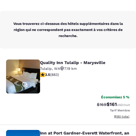
Vous trouverez ci-dessous des hôtels supplémentaires dans la
région qui ne correspondent pas exactement à vos critères de
recherche.
Quality Inn Tulalip - Marysville
Quality Inn Tulalip - Marysville
Tulalip
,
WA
7.19 km
3.53 étoiles. Bien. 883 commentaires
3.5
(
883
)
20
Économisez 5 %
$161
Tarif barré :
Tarif réduit :
$169
USD
/nuit
Tarif Membre
Afficher les dé
$180
total
Inn at Port Gardner-Everett Waterfront, an
Inn at Port Gardner-Everett Waterfr