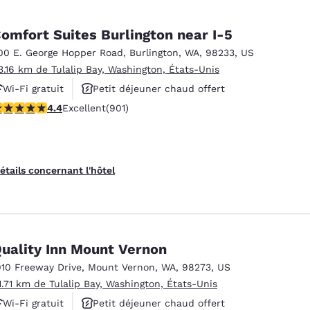
omfort Suites Burlington near I-5
00 E. George Hopper Road
,
Burlington
,
WA
,
98233
,
US
3.16 km de Tulalip Bay, Washington, États-Unis
Wi-Fi gratuit
Petit déjeuner chaud offert
.4 étoiles. Excellent. 901 commentaires
4.4
Excellent
(901)
Animaux acceptés
étails concernant l'hôtel
uality Inn Mount Vernon
910 Freeway Drive
,
Mount Vernon
,
WA
,
98273
,
US
1.71 km de Tulalip Bay, Washington, États-Unis
Wi-Fi gratuit
Petit déjeuner chaud offert