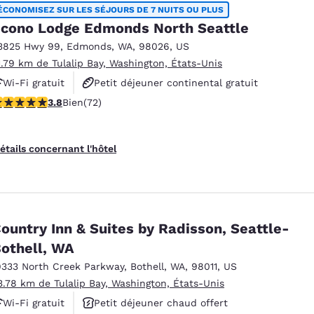
ÉCONOMISEZ SUR LES SÉJOURS DE 7 NUITS OU PLUS
cono Lodge Edmonds North Seattle
3825 Hwy 99
,
Edmonds
,
WA
,
98026
,
US
1.79 km de Tulalip Bay, Washington, États-Unis
Wi-Fi gratuit
Petit déjeuner continental gratuit
.82 étoiles. Bien. 72 commentaires
3.8
Bien
(72)
Animaux acceptés
étails concernant l'hôtel
ountry Inn & Suites by Radisson, Seattle-
othell, WA
9333 North Creek Parkway
,
Bothell
,
WA
,
98011
,
US
3.78 km de Tulalip Bay, Washington, États-Unis
Wi-Fi gratuit
Petit déjeuner chaud offert