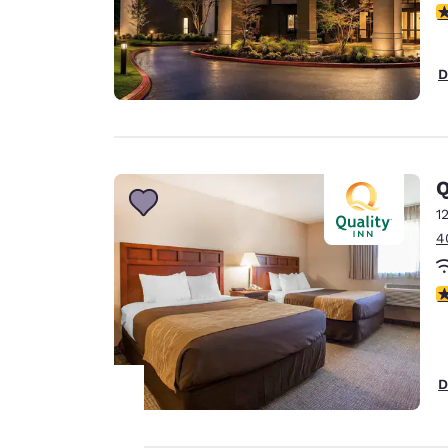
4
D
Q
1
4
3
D