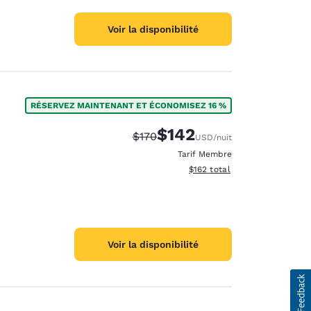
Voir la disponibilité
RÉSERVEZ MAINTENANT ET ÉCONOMISEZ 16 %
$142
Tarif barré :
Tarif réduit :
$170
USD
/nuit
Tarif Membre
Afficher les détails du total 
$162
total
Voir la disponibilité