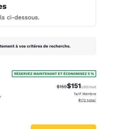
es
els ci-dessous.
tement à vos critères de recherche.
RÉSERVEZ MAINTENANT ET ÉCONOMISEZ 5 %
$151
Tarif barré :
Tarif réduit :
$159
USD
/nuit
Tarif Membre
r
Afficher les détails du total 
$172
total
d