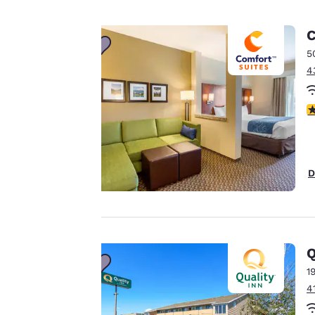
La
protection
C
de votre
5
4
vie privée
est notre
4
priorité.
D
Notre site internet
utilise des cookies, y
compris des cookies
de tiers, à des fins
de performance et
Q
pour vous offrir une
1
expérience en ligne
4
personnalisée en