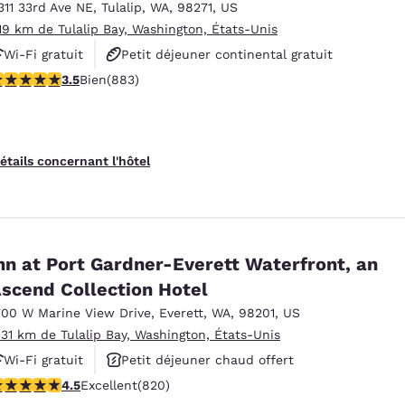
311 33rd Ave NE
,
Tulalip
,
WA
,
98271
,
US
.19 km de Tulalip Bay, Washington, États-Unis
Wi-Fi gratuit
Petit déjeuner continental gratuit
.53 étoiles. Bien. 883 commentaires
3.5
Bien
(883)
Animaux acceptés
étails concernant l'hôtel
nn at Port Gardner-Everett Waterfront, an
scend Collection Hotel
700 W Marine View Drive
,
Everett
,
WA
,
98201
,
US
.31 km de Tulalip Bay, Washington, États-Unis
Wi-Fi gratuit
Petit déjeuner chaud offert
.49 étoiles. Excellent. 820 commentaires
4.5
Excellent
(820)
Animaux acceptés