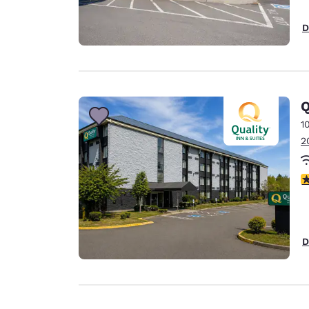
D
Q
1
2
3
D