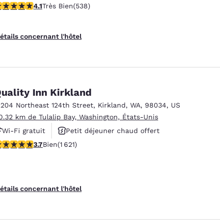
.09 étoiles. Très Bien. 538 commentaires
4.1
Très Bien
(538)
Animaux acceptés
étails concernant l'hôtel
uality Inn Kirkland
2204 Northeast 124th Street
,
Kirkland
,
WA
,
98034
,
US
0.32 km de Tulalip Bay, Washington, États-Unis
Wi-Fi gratuit
Petit déjeuner chaud offert
.69 étoiles. Bien. 1621 commentaires
3.7
Bien
(1 621)
Animaux acceptés
étails concernant l'hôtel