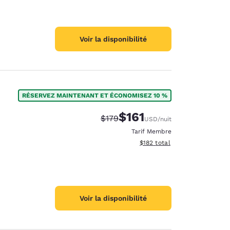
Voir la disponibilité
RÉSERVEZ MAINTENANT ET ÉCONOMISEZ 10 %
$161
Tarif barré :
Tarif réduit :
$179
USD
/nuit
Tarif Membre
Afficher les détails du total 
$182
total
Voir la disponibilité