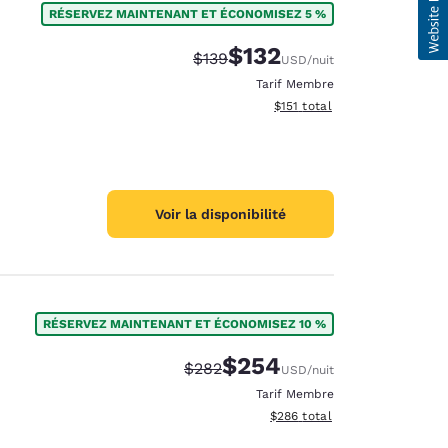
RÉSERVEZ MAINTENANT ET ÉCONOMISEZ 5 %
$132
Tarif barré :
Tarif réduit :
$139
USD
/nuit
Tarif Membre
Afficher les détails du total 
$151
total
Voir la disponibilité
RÉSERVEZ MAINTENANT ET ÉCONOMISEZ 10 %
$254
Tarif barré :
Tarif réduit :
$282
USD
/nuit
Tarif Membre
Afficher les détails du total e
$286
total