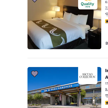
6
7
3
D
I
A
1
9
4