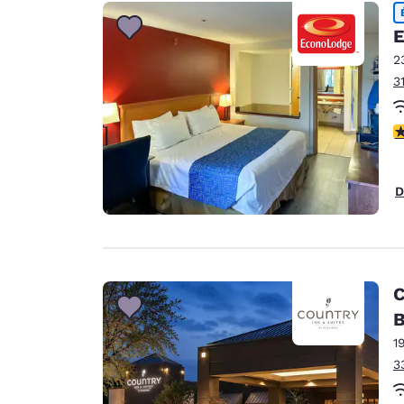
E
2
3
3
D
C
B
1
3