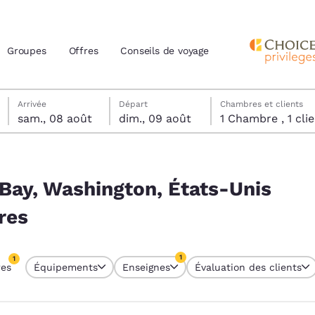
Groupes
Offres
Conseils de voyage
samedi 8 août
dimanche 9 août
dimanche 9 août date de départ sélectionnée
samedi 8 août date d’arrivée sélectionnée
Arrivée
Départ
Chambres et clients
sam., 08 août
dim., 09 août
1 Chambre , 1 
actuels
Unis correspondent à vos filtres
z votre langue préférée
 Bay, Washington, États-Unis
res
tes
Estados Unidos
América Lat
Español
Español
1
1
res
Équipements
Enseignes
Évaluation des clients
atina
Latin America
Canada
re sélectionné
English
English
1 filtre sélectionné