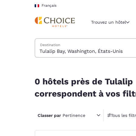
Chargement terminé
Sauter à Contenu Principal
Français
Trouvez un hôtel
Trouver des hôtels
Destination
Région et lieu 
France
Français
0 hôtels près de Tulalip Bay, Washington, États-
Sélectionne
0 hôtels près de Tulalip
Amériques
correspondent à vos filt
United Sta
English
Classer par
Pertinence
Tous les filt
América L
1 filt
Português