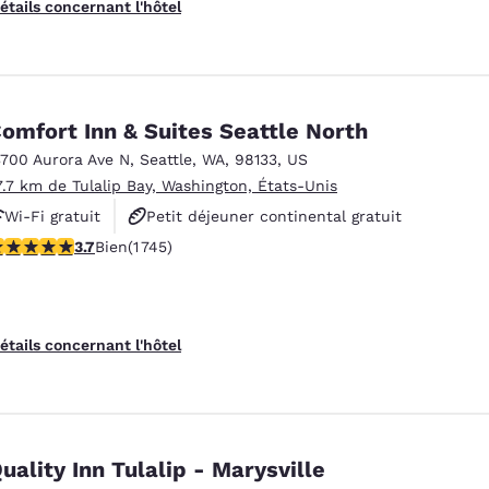
étails concernant l'hôtel
omfort Inn & Suites Seattle North
3700 Aurora Ave N
,
Seattle
,
WA
,
98133
,
US
7.7 km de Tulalip Bay, Washington, États-Unis
Wi-Fi gratuit
Petit déjeuner continental gratuit
.74 étoiles. Bien. 1745 commentaires
3.7
Bien
(1 745)
Petit déjeuner chaud offert
étails concernant l'hôtel
uality Inn Tulalip - Marysville