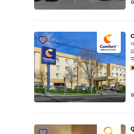
D
C
1
3
3
D
Q