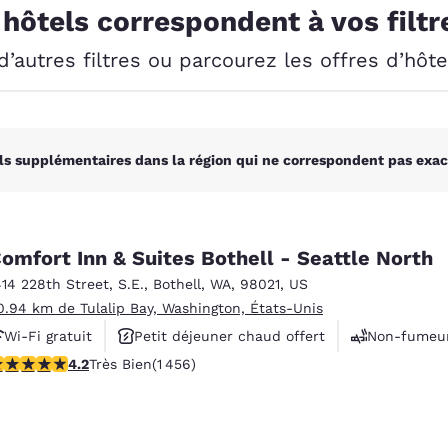
México
Mexico
 hôtels correspondent à vos filtr
Español
English
’autres filtres ou parcourez les offres d’hôt
nd
Germany
España
English
Español
ls supplémentaires dans la région qui ne correspondent pas exac
France
France
Français
English
Italia
Italy
Italiano
English
omfort Inn & Suites Bothell - Seattle North
414 228th Street, S.E.
,
Bothell
,
WA
,
98021
,
US
ngdom
0.94 km de Tulalip Bay, Washington, États-Unis
Wi-Fi gratuit
Petit déjeuner chaud offert
Non-fumeu
.17 étoiles. Très Bien. 1456 commentaires
4.2
Très Bien
(1 456)
India
New Zealan
English
English