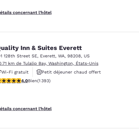
étails concernant l'hôtel
uality Inn & Suites Everett
01 128th Street SE
,
Everett
,
WA
,
98208
,
US
0.71 km de Tulalip Bay, Washington, États-Unis
Wi-Fi gratuit
Petit déjeuner chaud offert
.98 étoiles. Bien. 1393 commentaires
4.0
Bien
(1 393)
Animaux acceptés
étails concernant l'hôtel