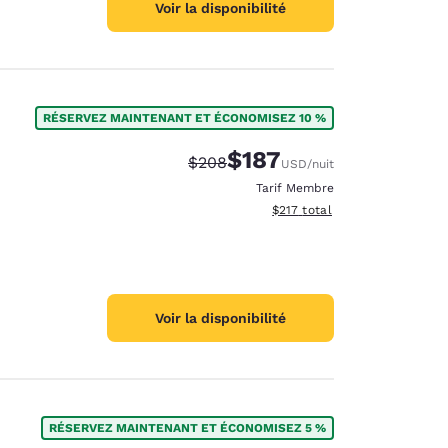
Voir la disponibilité
RÉSERVEZ MAINTENANT ET ÉCONOMISEZ 10 %
$187
Tarif barré :
Tarif réduit :
$208
USD
/nuit
Tarif Membre
Afficher les détails du total 
$217
total
Voir la disponibilité
RÉSERVEZ MAINTENANT ET ÉCONOMISEZ 5 %