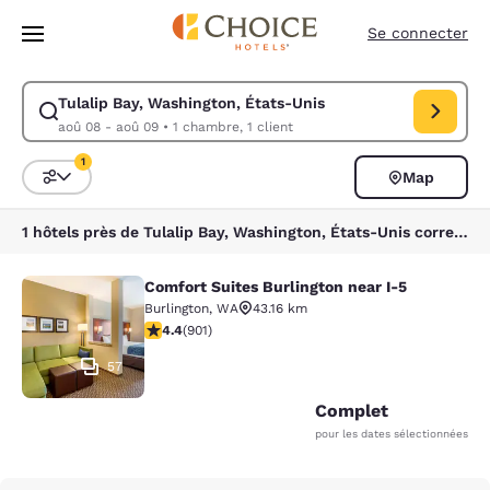
Chargement terminé
Sauter à Contenu Principal
Se connecter
Tulalip Bay, Washington, États-Unis
Modifier la recherche pour Tulalip Bay, Washington, États-Unis. Date d
aoû 08 - aoû 09
•
1 chambre, 1 client
1
Map
Triez et filtrez
1 filtre sélectionné
1 hôtels près de Tulalip Bay, Washington, États-Unis correspondent à vos filtres
Comfort Suites Burlington near I-5
Comfort Suites Burlington near I-5
Burlington
,
WA
43.16 km
4.4 étoiles. Excellent. 901 commentaires
4.4
(
901
)
57
Complet
pour les dates sélectionnées