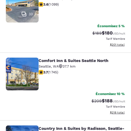
3.6 étoiles. Bien. 1099 commentaires
3.6
(
1 099
)
33
Économisez 5 %
$180
Tarif barré :
Tarif réduit :
$189
USD
/nuit
Tarif Membre
Afficher les dé
$201
total
Comfort Inn & Suites Seattle North
Comfort Inn & Suites Seattle North
Seattle
,
WA
37.7 km
3.74 étoiles. Bien. 1745 commentaires
3.7
(
1 745
)
26
Économisez 10 %
$188
Tarif barré :
Tarif réduit :
$209
USD
/nuit
Tarif Membre
Afficher les dé
$218
total
Country Inn & Suites by Radisson, Seattle-
Country Inn & Suites by Radisson, S