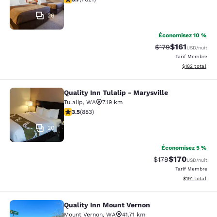
26
Économisez 10 %
$161
Tarif barré :
Tarif réduit :
$179
USD
/nuit
Tarif Membre
Afficher les dé
$182
total
Quality Inn Tulalip - Marysville
Quality Inn Tulalip - Marysville
Tulalip
,
WA
7.19 km
3.53 étoiles. Bien. 883 commentaires
3.5
(
883
)
20
Économisez 5 %
$170
Tarif barré :
Tarif réduit :
$179
USD
/nuit
Tarif Membre
Afficher les d
$191
total
Quality Inn Mount Vernon
Quality Inn Mount Vernon
Mount Vernon
,
WA
41.71 km