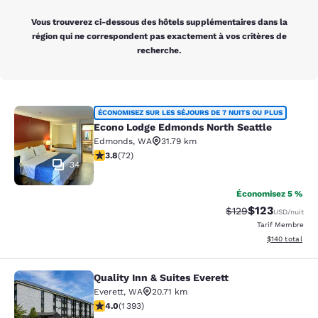
Vous trouverez ci-dessous des hôtels supplémentaires dans la
région qui ne correspondent pas exactement à vos critères de
recherche.
Econo Lodge Edmonds North Seattl
ÉCONOMISEZ SUR LES SÉJOURS DE 7 NUITS OU PLUS
Econo Lodge Edmonds North Seattle
Edmonds
,
WA
31.79 km
3.82 étoiles. Bien. 72 commentaires
3.8
(
72
)
34
Économisez 5 %
$123
Tarif barré :
Tarif réduit :
$129
USD
/nuit
Tarif Membre
Afficher les dé
$140
total
Quality Inn & Suites Everett
Quality Inn & Suites Everett
Everett
,
WA
20.71 km
3.98 étoiles. Bien. 1393 commentaires
4.0
(
1 393
)