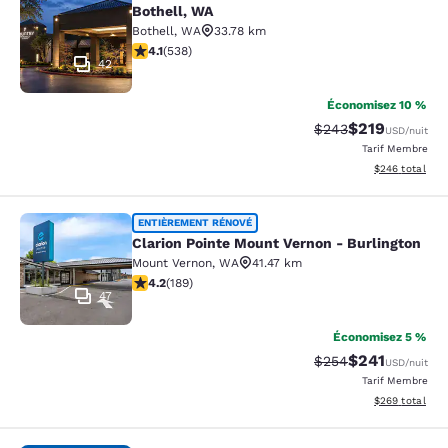
Bothell, WA
Bothell
,
WA
33.78 km
4.09 étoiles. Très Bien. 538 commentaires
4.1
(
538
)
42
Économisez 10 %
$219
Tarif barré :
Tarif réduit :
$243
USD
/nuit
Tarif Membre
Afficher les dé
$246
total
Clarion Pointe Mount Vernon - Burli
ENTIÈREMENT RÉNOVÉ
Clarion Pointe Mount Vernon - Burlington
Mount Vernon
,
WA
41.47 km
4.24 étoiles. Excellent. 189 commentaires
4.2
(
189
)
47
Économisez 5 %
$241
Tarif barré :
Tarif réduit :
$254
USD
/nuit
Tarif Membre
Afficher les dé
$269
total