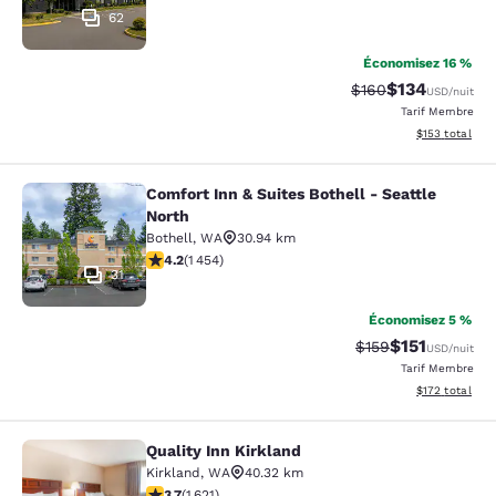
62
Économisez 16 %
$134
Tarif barré :
Tarif réduit :
$160
USD
/nuit
Tarif Membre
Afficher les dé
$153
total
Comfort Inn & Suites Bothell - Seattle
Comfort Inn & Suites Bothell - Seatt
North
Bothell
,
WA
30.94 km
4.17 étoiles. Très Bien. 1454 commentaires
4.2
(
1 454
)
31
Économisez 5 %
$151
Tarif barré :
Tarif réduit :
$159
USD
/nuit
Tarif Membre
Afficher les dé
$172
total
Quality Inn Kirkland
Quality Inn Kirkland
Kirkland
,
WA
40.32 km
3.69 étoiles. Bien. 1621 commentaires
3.7
(
1 621
)